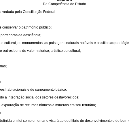
Da Competência do Estado
a vedada pela Constituição Federal.
 e conservar o patrimônio público;
 portadoras de deﬁciência;
co e cultural, os monumentos, as paisagens naturais notáveis e os sítios arqueológic
outros bens de valor histórico, artístico ou cultural;
rmas;
r;
es habitacionais e de saneamento básico;
o a integração social dos setores desfavorecidos;
 exploração de recursos hídricos e minerais em seu território;
o.
deﬁnida em lei complementar e visará ao equilíbrio do desenvolvimento e do bem-e