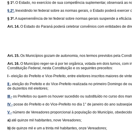
§ 1º.
O Estado, no exercício de sua competência suplementar, observará as n
§ 2º.
Inexistindo lei federal sobre as normas gerais, o Estado poderá exercer 
§ 3º.
A superveniência de lei federal sobre normas gerais suspende a eﬁcácia da
Art. 14.
O Estado do Paraná poderá celebrar convênios com entidades de direi
Art. 15.
Os Municípios gozam de autonomia, nos termos previstos pela Constit
Art. 16.
O Município reger-se-á por lei orgânica, votada em dois turnos, com 
Constituição Federal, nesta Constituição e os seguintes preceitos:
I -
eleição do Prefeito e Vice-Prefeito, entre eleitores inscritos maiores de v
II -
eleição do Prefeito e do Vice-Prefeito realizada no primeiro Domingo de 
de duzentos mil eleitores;
III -
os Prefeitos ou quem os houver sucedido ou substituído no curso dos man
IV -
posse do Prefeito e do Vice-Prefeito no dia 1° de janeiro do ano subseqüe
V -
número de Vereadores proporcional à população do Município, obedecidos 
a)
até quinze mil habitantes, nove Vereadores;
b)
de quinze mil e um a trinta mil habitantes, onze Vereadores;