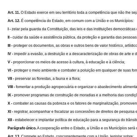
Art. 11.
O Estado exerce em seu território toda a competência que não lhe sej
Art. 12.
É competência do Estado, em comum com a União e os Municípios:
I -
zelar pela guarda da Constituição, das leis e das instituições democráticas
II -
cuidar da saúde e assistência pública, da proteção e garantia das pessoas
III -
proteger os documentos, as obras e outros bens de valor histórico, artísti
IV -
impedir a evasão, a destruição e a descaracterização de obras de arte e de 
V -
proporcionar os meios de acesso à cultura, à educação e à ciência;
VI -
proteger o meio ambiente e combater a poluição em qualquer de suas fo
VII -
preservar as ﬂorestas, a fauna e a ﬂora;
VIII -
fomentar a produção agropecuária e organizar o abastecimento alimenta
IX -
promover programas de construção de moradias e a melhoria das condiçõ
X -
combater as causas da pobreza e os fatores de marginalização, promovend
XI -
registrar, acompanhar e ﬁscalizar as concessões de direitos de pesquisa e
XII -
estabelecer e implantar política de educação para a segurança do trânsit
Parágrafo único.
A cooperação entre o Estado, a União e os Municípios será 
Art. 13.
Compete ao Estado, concorrentemente com a União, legislar sobre: