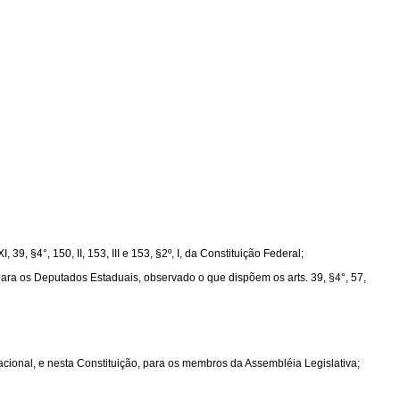
9, §4°, 150, II, 153, III e 153, §2º, I, da Constituição Federal;
 para os Deputados Estaduais, observado o que dispõem os arts. 39, §4°, 57,
acional, e nesta Constituição, para os membros da Assembléia Legislativa;