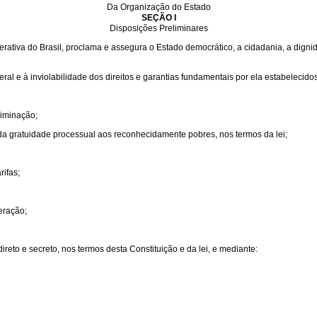
Da Organização do Estado
SEÇÃO I
Disposições Preliminares
ativa do Brasil, proclama e assegura o Estado democrático, a cidadania, a dignida
ral e à inviolabilidade dos direitos e garantias fundamentais por ela estabelecidos
riminação;
 da gratuidade processual aos reconhecidamente pobres, nos termos da lei;
rifas;
eração;
ireto e secreto, nos termos desta Constituição e da lei, e mediante: