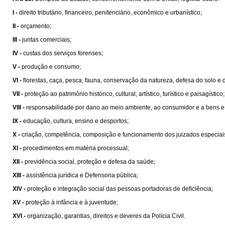
I -
direito tributário, ﬁnanceiro, penitenciário, econômico e urbanístico;
II -
orçamento;
III -
juntas comerciais;
IV -
custas dos serviços forenses;
V -
produção e consumo;
VI -
ﬂorestas, caça, pesca, fauna, conservação da natureza, defesa do solo e 
VII -
proteção ao patrimônio histórico, cultural, artístico, turístico e paisagístico;
VIII -
responsabilidade por dano ao meio ambiente, ao consumidor e a bens e direit
IX -
educação, cultura, ensino e desportos;
X -
criação, competência, composição e funcionamento dos juizados especiais de
XI -
procedimentos em matéria processual;
XII -
previdência social, proteção e defesa da saúde;
XIII -
assistência jurídica e Defensoria pública;
XIV -
proteção e integração social das pessoas portadoras de deﬁciência;
XV -
proteção à infância e à juventude;
XVI -
organização, garantias, direitos e deveres da Polícia Civil.