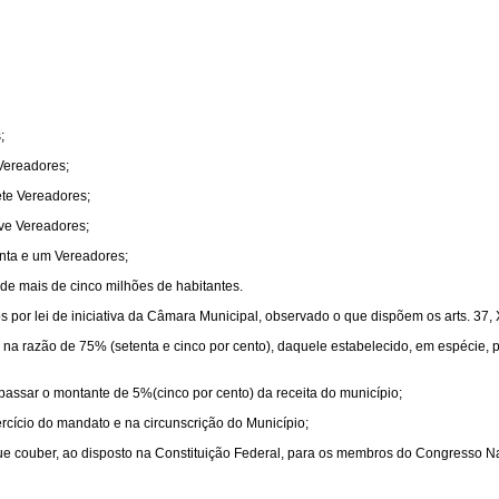
;
 Vereadores;
ete Vereadores;
ove Vereadores;
enta e um Vereadores;
de mais de cinco milhões de habitantes.
por lei de iniciativa da Câmara Municipal, observado o que dispõem os arts. 37, XI, 3
, na razão de 75% (setenta e cinco por cento), daquele estabelecido, em espécie,
assar o montante de 5%(cinco por cento) da receita do município;
ercício do mandato e na circunscrição do Município;
 que couber, ao disposto na Constituição Federal, para os membros do Congresso N