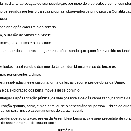
rada mediante aprovação de sua população, por meio de plebiscito, e por lei comple
ios, regidos por leis orgânicas próprias, observados os princípios da Constituição
 sede.
ntar e após consulta plebiscitaria.
o, o Brasão de Armas e o Sinete.
tivo, o Executivo e o Judiciário.
 qualquer dos poderes delegar atribuições, sendo que quem for investido na funç
excluídas aquelas sob o domínio da União, dos Municípios ou de terceiros;
o, não pertencentes à União;
, ressalvadas, neste caso, na forma da lei, as decorrentes de obras da União;
a e da exploração dos bens imóveis de se domínio.
orgada após licitação pública, os serviços locais de gás canalizado, na forma da 
ação gratuita, salvo, e mediante lei, se o beneﬁciário for pessoa jurídica de dire
lica, ou para ﬁns de assentamentos de caráter social.
ependerá de autorização prévia da Assembléia Legislativa e será precedida de con
ns de assentamentos de caráter social.
SEÇÃO II