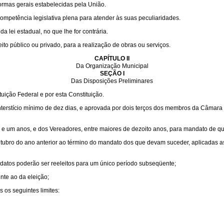
ormas gerais estabelecidas pela União.
competência legislativa plena para atender às suas peculiaridades.
 lei estadual, no que lhe for contrária.
to público ou privado, para a realização de obras ou serviços.
CAPÍTULO II
Da Organização Municipal
SEÇÃO I
Das Disposições Preliminares
uição Federal e por esta Constituição.
interstício mínimo de dez dias, e aprovada por dois terços dos membros da Câmara
inte e um anos, e dos Vereadores, entre maiores de dezoito anos, para mandato de qu
outubro do ano anterior ao término do mandato dos que devam suceder, aplicadas a
datos poderão ser reeleitos para um único período subseqüente;
nte ao da eleição;
os seguintes limites: