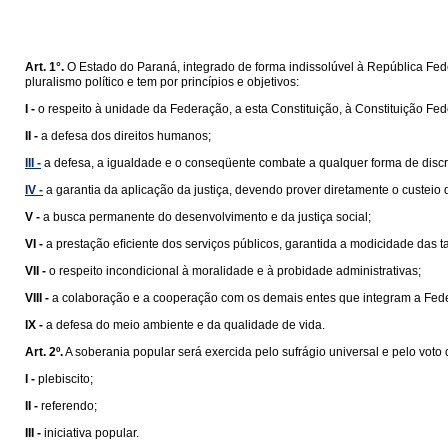
Art. 1°.
O Estado do Paraná, integrado de forma indissolúvel à República Feder
pluralismo político e tem por princípios e objetivos:
I -
o respeito à unidade da Federação, a esta Constituição, à Constituição Fede
II -
a defesa dos direitos humanos;
III -
a defesa, a igualdade e o conseqüente combate a qualquer forma de disc
IV -
a garantia da aplicação da justiça, devendo prover diretamente o custeio
V -
a busca permanente do desenvolvimento e da justiça social;
VI -
a prestação eﬁciente dos serviços públicos, garantida a modicidade das ta
VII -
o respeito incondicional à moralidade e à probidade administrativas;
VIII -
a colaboração e a cooperação com os demais entes que integram a Fed
IX -
a defesa do meio ambiente e da qualidade de vida.
Art. 2º.
A soberania popular será exercida pelo sufrágio universal e pelo voto d
I -
plebiscito;
II -
referendo;
III -
iniciativa popular.