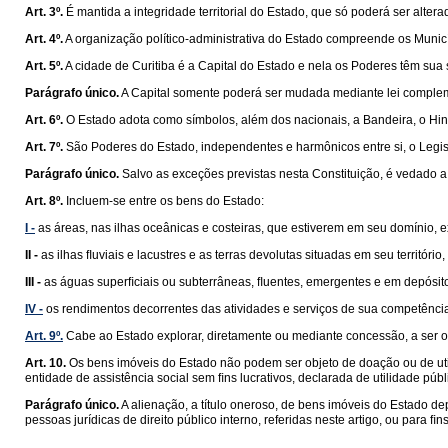
Art. 3º.
É mantida a integridade territorial do Estado, que só poderá ser alte
Art. 4º.
A organização político-administrativa do Estado compreende os Municíp
Art. 5º.
A cidade de Curitiba é a Capital do Estado e nela os Poderes têm sua
Parágrafo único.
A Capital somente poderá ser mudada mediante lei compleme
Art. 6º.
O Estado adota como símbolos, além dos nacionais, a Bandeira, o Hin
Art. 7º.
São Poderes do Estado, independentes e harmônicos entre si, o Legisla
Parágrafo único.
Salvo as exceções previstas nesta Constituição, é vedado a
Art. 8º.
Incluem-se entre os bens do Estado:
I -
as áreas, nas ilhas oceânicas e costeiras, que estiverem em seu domínio, 
II -
as ilhas ﬂuviais e lacustres e as terras devolutas situadas em seu territóri
III -
as águas superﬁciais ou subterrâneas, ﬂuentes, emergentes e em depósitos
IV -
os rendimentos decorrentes das atividades e serviços de sua competênci
Art. 9º.
Cabe ao Estado explorar, diretamente ou mediante concessão, a ser out
Art. 10.
Os bens imóveis do Estado não podem ser objeto de doação ou de utiliz
entidade de assistência social sem ﬁns lucrativos, declarada de utilidade púb
Parágrafo único.
A alienação, a título oneroso, de bens imóveis do Estado d
pessoas jurídicas de direito público interno, referidas neste artigo, ou para ﬁ