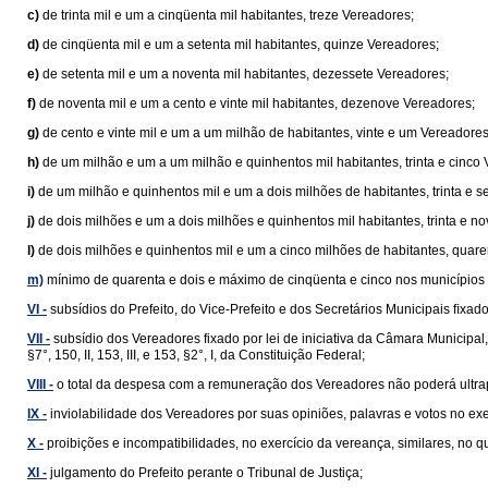
c)
de trinta mil e um a cinqüenta mil habitantes, treze Vereadores;
d)
de cinqüenta mil e um a setenta mil habitantes, quinze Vereadores;
e)
de setenta mil e um a noventa mil habitantes, dezessete Vereadores;
f)
de noventa mil e um a cento e vinte mil habitantes, dezenove Vereadores;
g)
de cento e vinte mil e um a um milhão de habitantes, vinte e um Vereadores
h)
de um milhão e um a um milhão e quinhentos mil habitantes, trinta e cinco
i)
de um milhão e quinhentos mil e um a dois milhões de habitantes, trinta e s
j)
de dois milhões e um a dois milhões e quinhentos mil habitantes, trinta e n
l)
de dois milhões e quinhentos mil e um a cinco milhões de habitantes, quar
m)
mínimo de quarenta e dois e máximo de cinqüenta e cinco nos municípios 
VI -
subsídios do Prefeito, do Vice-Prefeito e dos Secretários Municipais ﬁxados 
VII -
subsídio dos Vereadores fixado por lei de iniciativa da Câmara Municipal
§7°, 150, II, 153, III, e 153, §2°, I, da Constituição Federal;
VIII -
o total da despesa com a remuneração dos Vereadores não poderá ultrap
IX -
inviolabilidade dos Vereadores por suas opiniões, palavras e votos no ex
X -
proibições e incompatibilidades, no exercício da vereança, similares, no
XI -
julgamento do Prefeito perante o Tribunal de Justiça;