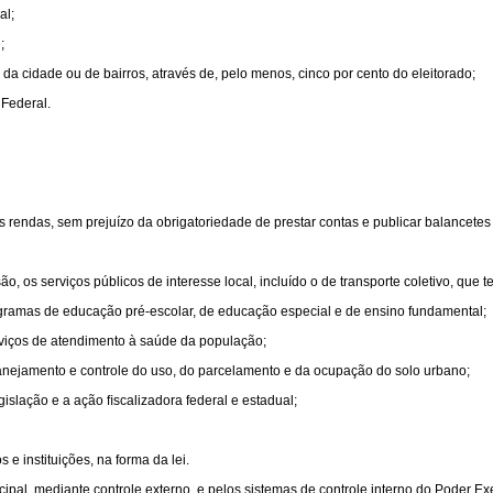
al;
;
o, da cidade ou de bairros, através de, pelo menos, cinco por cento do eleitorado;
 Federal.
as rendas, sem prejuízo da obrigatoriedade de prestar contas e publicar balancetes
, os serviços públicos de interesse local, incluído o de transporte coletivo, que t
gramas de educação pré-escolar, de educação especial e de ensino fundamental;
rviços de atendimento à saúde da população;
anejamento e controle do uso, do parcelamento e da ocupação do solo urbano;
gislação e a ação ﬁscalizadora federal e estadual;
 e instituições, na forma da lei.
ipal, mediante controle externo, e pelos sistemas de controle interno do Poder Exe