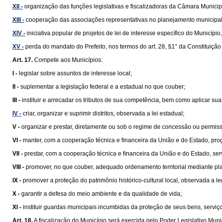
XII -
organização das funções legislativas e fiscalizadoras da Câmara Municip
XIII -
cooperação das associações representativas no planejamento municipal
XIV -
iniciativa popular de projetos de lei de interesse específico do Municípi
XV -
perda do mandato do Prefeito, nos termos do art. 28, §1° da Constituição
Art. 17.
Compete aos Municípios:
I -
legislar sobre assuntos de interesse local;
II -
suplementar a legislação federal e a estadual no que couber;
III -
instituir e arrecadar os tributos de sua competência, bem como aplicar su
IV -
criar, organizar e suprimir distritos, observada a lei estadual;
V -
organizar e prestar, diretamente ou sob o regime de concessão ou permissão
VI -
manter, com a cooperação técnica e ﬁnanceira da União e do Estado, pro
VII -
prestar, com a cooperação técnica e ﬁnanceira da União e do Estado, se
VIII -
promover, no que couber, adequado ordenamento territorial mediante pl
IX -
promover a proteção do patrimônio histórico-cultural local, observada a le
X -
garantir a defesa do meio ambiente e da qualidade de vida;
XI -
instituir guardas municipais incumbidas da proteção de seus bens, serviços
Art. 18.
A ﬁscalização do Município será exercida pelo Poder Legislativo Munic