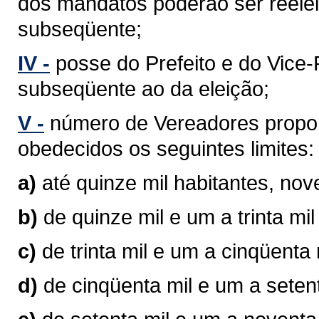
dos mandatos poderão ser reelei
subseqüente;
IV -
posse do Prefeito e do Vice-P
subseqüente ao da eleição;
V -
número de Vereadores propor
obedecidos os seguintes limites:
a)
até quinze mil habitantes, no
b)
de quinze mil e um a trinta mi
c)
de trinta mil e um a cinqüenta
d)
de cinqüenta mil e um a seten