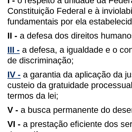
I -
o respeito à unidade da Feder
Constituição Federal e à inviolabi
fundamentais por ela estabelecid
II -
a defesa dos direitos humano
III -
a defesa, a igualdade e o c
de discriminação;
IV -
a garantia da aplicação da j
custeio da gratuidade processua
termos da lei;
V -
a busca permanente do desenv
VI -
a prestação eﬁciente dos ser