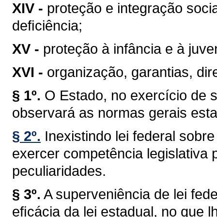
XIV -
proteção e integração soci
deﬁciência;
XV -
proteção à infância e à juve
XVI -
organização, garantias, dire
§ 1º.
O Estado, no exercício de 
observará as normas gerais esta
§ 2º.
Inexistindo lei federal sob
exercer competência legislativa 
peculiaridades.
§ 3º.
A superveniência de lei fe
eﬁcácia da lei estadual, no que lh