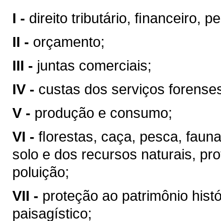
I -
direito tributário, ﬁnanceiro, 
II -
orçamento;
III -
juntas comerciais;
IV -
custas dos serviços forense
V -
produção e consumo;
VI -
ﬂorestas, caça, pesca, faun
solo e dos recursos naturais, pr
poluição;
VII -
proteção ao patrimônio históri
paisagístico;