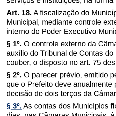
serviços e instituições, na forma 
Art. 18.
A ﬁscalização do Municíp
Municipal, mediante controle ext
interno do Poder Executivo Munici
§ 1º.
O controle externo da Câma
auxílio do Tribunal de Contas do
couber, o disposto no art. 75 des
§ 2º.
O parecer prévio, emitido 
que o Prefeito deve anualmente p
decisão de dois terços da Câmar
§ 3º.
As contas dos Municípios ﬁ
dias, nas Câmaras Municipais, à 