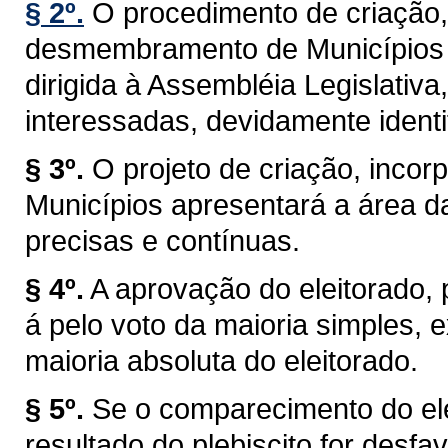
§ 2º.
O procedimento de criação,
desmembramento de Municípios t
dirigida à Assembléia Legislativa
interessadas, devidamente identi
§ 3º.
O projeto de criação, inc
Municípios apresentará a área d
precisas e contínuas.
§ 4º.
A aprovação do eleitorado, pr
á pelo voto da maioria simples,
maioria absoluta do eleitorado.
§ 5º.
Se o comparecimento do elei
resultado do plebiscito for desf