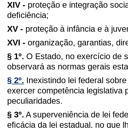
XIV -
proteção e integração soci
deﬁciência;
XV -
proteção à infância e à juve
XVI -
organização, garantias, dire
§ 1º.
O Estado, no exercício de 
observará as normas gerais esta
§ 2º.
Inexistindo lei federal sob
exercer competência legislativa 
peculiaridades.
§ 3º.
A superveniência de lei fe
eﬁcácia da lei estadual, no que lh