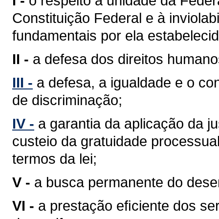
I -
o respeito à unidade da Feder
Constituição Federal e à inviolabi
fundamentais por ela estabelecid
II -
a defesa dos direitos humano
III -
a defesa, a igualdade e o c
de discriminação;
IV -
a garantia da aplicação da j
custeio da gratuidade processua
termos da lei;
V -
a busca permanente do desenv
VI -
a prestação eﬁciente dos ser