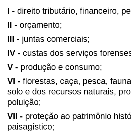
I -
direito tributário, ﬁnanceiro, 
II -
orçamento;
III -
juntas comerciais;
IV -
custas dos serviços forense
V -
produção e consumo;
VI -
ﬂorestas, caça, pesca, faun
solo e dos recursos naturais, pr
poluição;
VII -
proteção ao patrimônio históri
paisagístico;