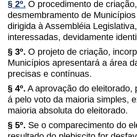
§ 2º.
O procedimento de criação,
desmembramento de Municípios t
dirigida à Assembléia Legislativa
interessadas, devidamente identi
§ 3º.
O projeto de criação, inc
Municípios apresentará a área d
precisas e contínuas.
§ 4º.
A aprovação do eleitorado, pr
á pelo voto da maioria simples,
maioria absoluta do eleitorado.
§ 5º.
Se o comparecimento do elei
resultado do plebiscito for desf