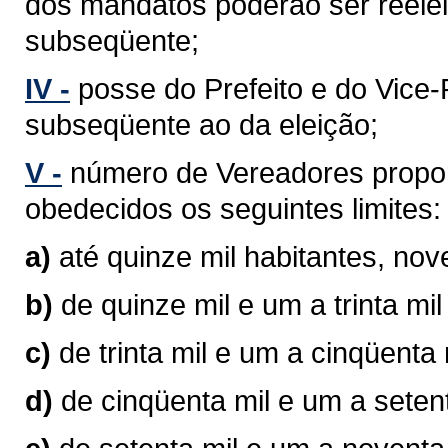
dos mandatos poderão ser reelei
subseqüente;
IV -
posse do Prefeito e do Vice-P
subseqüente ao da eleição;
V -
número de Vereadores propor
obedecidos os seguintes limites:
a)
até quinze mil habitantes, no
b)
de quinze mil e um a trinta mi
c)
de trinta mil e um a cinqüenta
d)
de cinqüenta mil e um a seten