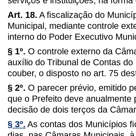
serviços e instituições, na forma 
Art. 18.
A ﬁscalização do Municíp
Municipal, mediante controle ext
interno do Poder Executivo Munici
§ 1º.
O controle externo da Câma
auxílio do Tribunal de Contas do
couber, o disposto no art. 75 des
§ 2º.
O parecer prévio, emitido 
que o Prefeito deve anualmente p
decisão de dois terços da Câmar
§ 3º.
As contas dos Municípios ﬁ
dias, nas Câmaras Municipais, à 