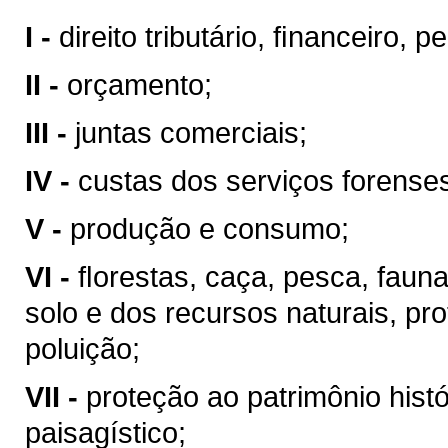
I -
direito tributário, ﬁnanceiro, 
II -
orçamento;
III -
juntas comerciais;
IV -
custas dos serviços forense
V -
produção e consumo;
VI -
ﬂorestas, caça, pesca, faun
solo e dos recursos naturais, pr
poluição;
VII -
proteção ao patrimônio históri
paisagístico;