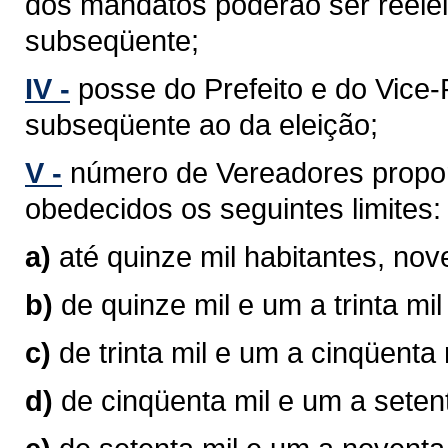
dos mandatos poderão ser reelei
subseqüente;
IV -
posse do Prefeito e do Vice-P
subseqüente ao da eleição;
V -
número de Vereadores propor
obedecidos os seguintes limites:
a)
até quinze mil habitantes, no
b)
de quinze mil e um a trinta mi
c)
de trinta mil e um a cinqüenta
d)
de cinqüenta mil e um a seten