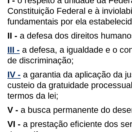
I -
o respeito à unidade da Feder
Constituição Federal e à inviolabi
fundamentais por ela estabelecid
II -
a defesa dos direitos humano
III -
a defesa, a igualdade e o c
de discriminação;
IV -
a garantia da aplicação da j
custeio da gratuidade processua
termos da lei;
V -
a busca permanente do desenv
VI -
a prestação eﬁciente dos ser