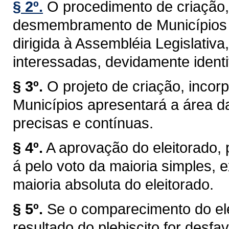
§ 2º.
O procedimento de criação,
desmembramento de Municípios t
dirigida à Assembléia Legislativa
interessadas, devidamente identi
§ 3º.
O projeto de criação, inc
Municípios apresentará a área d
precisas e contínuas.
§ 4º.
A aprovação do eleitorado, pr
á pelo voto da maioria simples,
maioria absoluta do eleitorado.
§ 5º.
Se o comparecimento do elei
resultado do plebiscito for desf