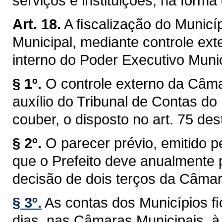
serviços e instituições, na forma 
Art. 18.
A ﬁscalização do Municíp
Municipal, mediante controle ext
interno do Poder Executivo Munici
§ 1º.
O controle externo da Câma
auxílio do Tribunal de Contas do
couber, o disposto no art. 75 des
§ 2º.
O parecer prévio, emitido 
que o Prefeito deve anualmente p
decisão de dois terços da Câmar
§ 3º.
As contas dos Municípios ﬁ
dias, nas Câmaras Municipais, à 