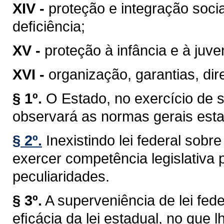
XIV -
proteção e integração soci
deﬁciência;
XV -
proteção à infância e à juve
XVI -
organização, garantias, dire
§ 1º.
O Estado, no exercício de 
observará as normas gerais esta
§ 2º.
Inexistindo lei federal sob
exercer competência legislativa 
peculiaridades.
§ 3º.
A superveniência de lei fe
eﬁcácia da lei estadual, no que lh