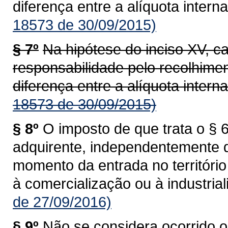
diferença entre a alíquota interna
18573 de 30/09/2015)
§ 7º
Na hipótese do inciso XV, c
responsabilidade pelo recolhime
diferença entre a alíquota interna
18573 de 30/09/2015)
§ 8º
O imposto de que trata o § 6
adquirente, independentemente 
momento da entrada no territóri
à comercialização ou à industrial
de 27/09/2016)
§ 9º
Não se considera ocorrido o