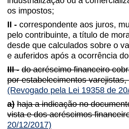
industrialização ou à comerciali
os impostos;
II -
correspondente aos juros, mu
pelo contribuinte, a título de mor
desde que calculados sobre o va
e auferidos após a ocorrência do 
III -
do acréscimo financeiro cob
por estabelecimentos varejistas,
(Revogado pela Lei 19358 de 20
a)
haja a indicação no documento
vista e dos acréscimos financeir
20/12/2017)