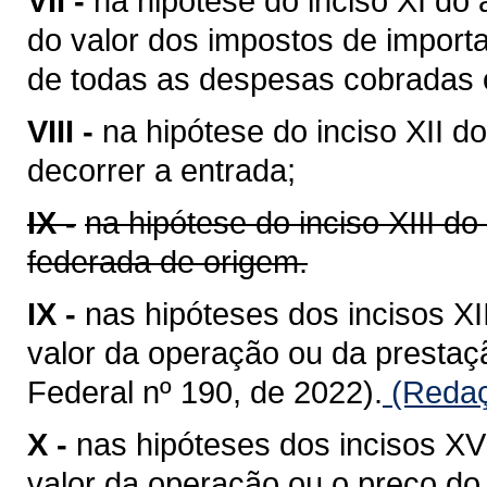
VII -
na hipótese do inciso XI do 
do valor dos impostos de importa
de todas as despesas cobradas o
VIII -
na hipótese do inciso XII do
decorrer a entrada;
IX -
na hipótese do inciso XIII do
federada de origem.
IX -
nas hipóteses dos incisos XII
valor da operação ou da presta
Federal nº 190, de 2022).
(Redaç
X -
nas hipóteses dos incisos XV 
valor da operação ou o preço do