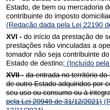
Estado, de bem ou mercadoria de
contribuinte do imposto domicili
(Redação dada pela Lei 22190 d
XVI -
do início da prestação de s
prestações não vinculadas a op
tomador não seja contribuinte do
Estado de destino;
(Incluído pel
XVII -
da entrada no território 
de outro Estado adquiridos por c
seu uso ou consumo ou à integra
pela Lei 20949 de 31/12/2021)
(R