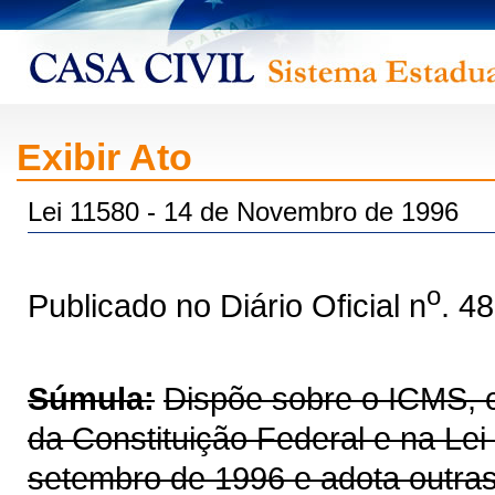
Exibir Ato
Lei 11580 - 14 de Novembro de 1996
o
Publicado no Diário Oficial n
. 4
Súmula:
Dispõe sobre o ICMS, co
da Constituição Federal e na Le
setembro de 1996 e adota outras