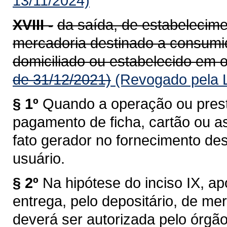
13/11/2024)
XVIII -
da saída, de estabelecime
mercadoria destinado a consumido
domiciliado ou estabelecido em o
de 31/12/2021)
(Revogado pela L
§ 1º
Quando a operação ou prest
pagamento de ficha, cartão ou a
fato gerador no fornecimento de
usuário.
§ 2º
Na hipótese do inciso IX, a
entrega, pelo depositário, de me
deverá ser autorizada pelo órgã