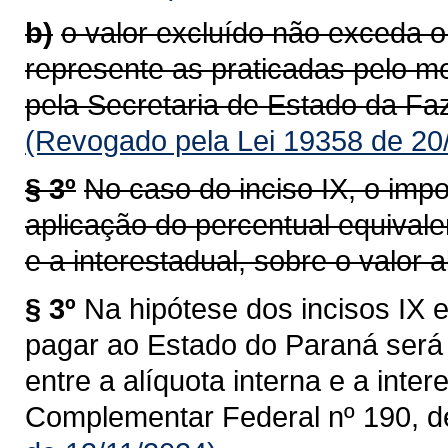
b)
o valor excluído não exceda o
represente as praticadas pelo m
pela Secretaria de Estado da Faz
(Revogado pela Lei 19358 de 20
§ 3º
No caso do inciso IX, o impo
aplicação do percentual equivalen
e a interestadual, sobre o valor al
§ 3º
Na hipótese dos incisos IX e
pagar ao Estado do Paraná será 
entre a alíquota interna e a intere
Complementar Federal nº 190, d