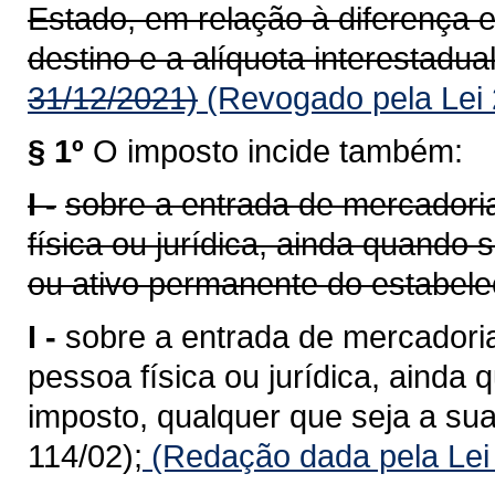
Estado, em relação à diferença e
destino e a alíquota interestadual
31/12/2021)
(Revogado pela Lei 
§ 1º
O imposto incide também:
I -
sobre a entrada de mercadoria
física ou jurídica, ainda quando
ou ativo permanente do estabele
I -
sobre a entrada de mercadoria
pessoa física ou jurídica, ainda 
imposto, qualquer que seja a sua
114/02);
(Redação dada pela Lei