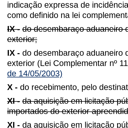
indicação expressa de incidênci
como definido na lei complementa
IX -
do desembaraço aduaneiro d
exterior;
IX -
do desembaraço aduaneiro 
exterior (Lei Complementar nº 11
de 14/05/2003)
X -
do recebimento, pelo destinat
XI -
da aquisição em licitação pú
importados do exterior apreend
XI -
da aquisição em licitação p