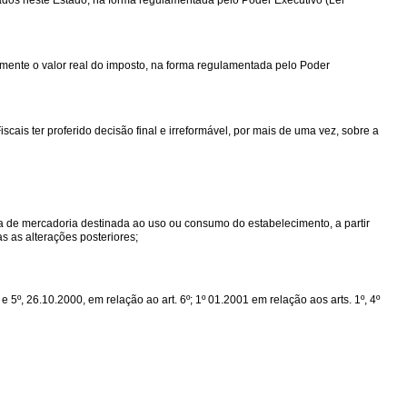
ados neste Estado, na forma regulamentada pelo Poder Executivo (Lei
damente o valor real do imposto, na forma regulamentada pelo Poder
ais ter proferido decisão final e irreformável, por mais de uma vez, sobre a
da de mercadoria destinada ao uso ou consumo do estabelecimento, a partir
as as alterações posteriores;
e 5º, 26.10.2000, em relação ao art. 6º; 1º 01.2001 em relação aos arts. 1º, 4º