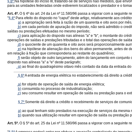
§ 8º
Na hipótese do inciso III, tratando-se de serviços não medidos, que envo
para as unidades federadas onde estiverem localizados o prestador e o toma
Art. 4º.
O § 4º do
art. 24 da Lei nº 11.580/96
passa a vigorar com a seguinte re
"
§ 4º
Para efeito do disposto no "caput" deste artigo, relativamente aos créd
a)
a apropriação será feita à razão de um quarenta e oito avos por mês
b)
em cada período de apuração do imposto, não será admitido o credita
saídas ou prestações efetuadas no mesmo período;
c)
para aplicação do disposto nas alíneas "a" e "b", o montante do crédit
operações de saídas e prestações tributadas e o total das operações de saídas
d)
o quociente de um quarenta e oito avos será proporcionalmente aumen
e)
na hipótese de alienação dos bens do ativo permanente, antes de dec
em relação à fração que corresponderia ao restante do quadriênio;
f)
serão objeto de outro lançamento, além do lançamento em conjunto co
disposto nas alíneas "a" a "e" deste parágrafo;
g)
ao final do quadragésimo oitavo mês contado da data da entrada do
................................................................................................
§ 6º
A entrada de energia elétrica no estabelecimento dá direito a cré
a)
for objeto de operação de saída de energia elétrica;
b)
consumida no processo de industrialização;
c)
seu consumo resultar em operação de saída ou prestação para o exter
§ 7º
Somente dá direito a crédito o recebimento de serviços de comuni
a)
ao qual tenham sido prestados na execução de serviços da mesma n
b)
quando sua utilização resultar em operação de saída ou prestação par
Art. 5º.
O § 5º do
art. 25 da Lei nº 11.580/96
passa a vigorar com a seguinte r