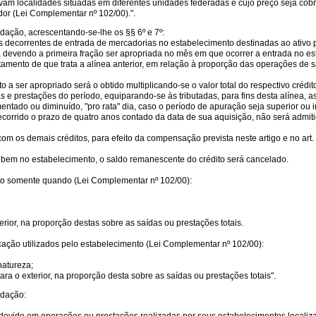
lvam localidades situadas em diferentes unidades federadas e cujo preço seja cobr
dor (Lei Complementar nº 102/00).".
dação, acrescentando-se-lhe os §§ 6º e 7º:
itos decorrentes de entrada de mercadorias no estabelecimento destinadas ao ativ
, devendo a primeira fração ser apropriada no mês em que ocorrer a entrada no e
mento de que trata a alínea anterior, em relação à proporção das operações de sa
o a ser apropriado será o obtido multiplicando-se o valor total do respectivo crédit
 e prestações do período, equiparando-se às tributadas, para fins desta alínea, a
tado ou diminuído, "pro rata" dia, caso o período de apuração seja superior ou i
orrido o prazo de quatro anos contado da data de sua aquisição, não será admitido
m os demais créditos, para efeito da compensação prevista neste artigo e no art.
 bem no estabelecimento, o saldo remanescente do crédito será cancelado.
dito somente quando (Lei Complementar nº 102/00):
ior, na proporção destas sobre as saídas ou prestações totais.
cação utilizados pelo estabelecimento (Lei Complementar nº 102/00):
atureza;
a o exterior, na proporção desta sobre as saídas ou prestações totais".
edação: