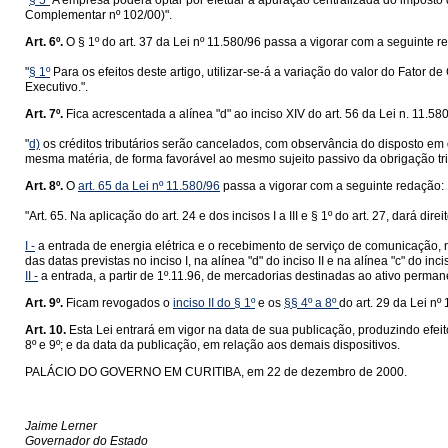
"
§ 5º
A empresa poderá optar por efetuar a apuração centralizada do imposto
Complementar nº 102/00)".
Art. 6º.
O § 1º do
art. 37 da Lei nº 11.580/96
passa a vigorar com a seguinte r
"
§ 1º
Para os efeitos deste artigo, utilizar-se-á a variação do valor do Fato
Executivo.".
Art. 7º.
Fica acrescentada a alínea "d" ao inciso XIV do
art. 56 da Lei n. 11.58
"
d)
os créditos tributários serão cancelados, com observância do disposto em d
mesma matéria, de forma favorável ao mesmo sujeito passivo da obrigação trib
Art. 8º.
O
art. 65 da Lei nº 11.580/96
passa a vigorar com a seguinte redação:
"Art. 65. Na aplicação do art. 24 e dos incisos I a III e § 1º do art. 27, dará di
I -
a entrada de energia elétrica e o recebimento de serviço de comunicação, 
das datas previstas no inciso I, na alínea "d" do inciso II e na alínea "c" do 
II -
a entrada, a partir de 1º.11.96, de mercadorias destinadas ao ativo perman
Art. 9º.
Ficam revogados o
inciso II do § 1º
e os
§§ 4º a 8º
do
art. 29 da Lei nº
Art. 10.
Esta Lei entrará em vigor na data de sua publicação, produzindo efeitos
8º e 9º; e da data da publicação, em relação aos demais dispositivos.
PALÁCIO DO GOVERNO EM CURITIBA, em 22 de dezembro de 2000.
Jaime Lerner
Governador do Estado