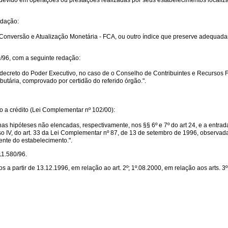
 devido em operações ou prestações realizadas por seus estabelecimentos localiz
edação:
r de Conversão e Atualização Monetária - FCA, ou outro índice que preserve adequa
0/96
, com a seguinte redação:
ecreto do Poder Executivo, no caso de o Conselho de Contribuintes e Recursos Fisc
utária, comprovado por certidão do referido órgão.".
reito a crédito (Lei Complementar nº 102/00):
nas hipóteses não elencadas, respectivamente, nos §§ 6º e 7º do art 24, e a entra
inciso IV, do art. 33 da Lei Complementar nº 87, de 13 de setembro de 1996, observad
ente do estabelecimento.".
 11.580/96
.
 a partir de 13.12.1996, em relação ao art. 2º; 1º.08.2000, em relação aos arts. 3º 