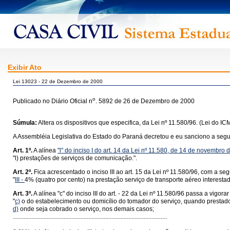
Exibir Ato
Lei 13023 - 22 de Dezembro de 2000
o
Publicado no Diário Oficial n
. 5892 de 26 de Dezembro de 2000
Súmula:
Altera os dispositivos que especifica, da Lei nº 11.580/96. (Lei do IC
A Assembléia Legislativa do Estado do Paraná decretou e eu sanciono a segui
Art. 1º.
A alínea
''l" do inciso I do art. 14 da Lei nº 11.580, de 14 de novembro
"l) prestações de serviços de comunicação.".
Art. 2º.
Fica acrescentado o inciso III ao
art. 15 da Lei nº 11.580/96
, com a seg
"
III -
4% (quatro por cento) na prestação serviço de transporte aéreo interesta
Art. 3º.
A alínea "c" do inciso III do
art. - 22 da Lei nº 11.580/96
passa a vigorar 
"
c)
o do estabelecimento ou domicílio do tomador do serviço, quando prestado
d)
onde seja cobrado o serviço, nos demais casos;
....................................................................................................