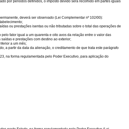
ado por períodos definidos, o imposto devido será recolhido em partes iguais
o permanente, deverá ser observado (Lei Complementar nº 102/00):
stabelecimento;
ídas ou prestações isentas ou não tributadas sobre o total das operações de
o pelo fator igual a um quarenta e oito avos da relação entre o valor das
s saídas e prestações com destino ao exterior;
nferior a um mês;
, a partir da data da alienação, o creditamento de que trata este parágrafo
 23, na forma regulamentada pelo Poder Executivo, para aplicação do