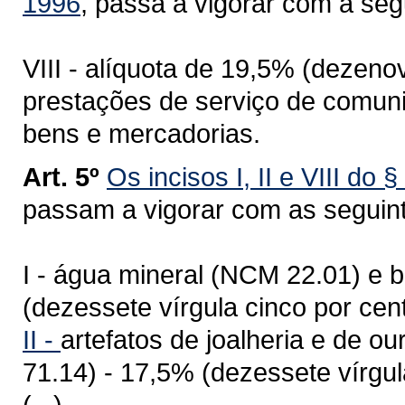
1996
, passa a vigorar com a seg
VIII - alíquota de 19,5% (dezeno
prestações de serviço de comun
bens e mercadorias.
Art. 5º
Os incisos I, II e VIII do 
passam a vigorar com as seguin
I - água mineral (NCM 22.01) e 
(dezessete vírgula cinco por cent
II -
artefatos de joalheria e de o
71.14) - 17,5% (dezessete vírgul
(...)