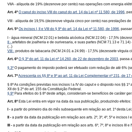
VIIA - alíquota de 19% (dezenove por cento) nas operações com energia elétrica
Art. 4º
O caput do inciso VIII do caput do art. 14 da Lei nº 11.580, de 1996
, pa
VIII - alíquota de 19,5% (dezenove vírgula cinco por cento) nas prestações
Art. 5º
Os incisos I, II e VIII do § 9º do art. 14 da Lei nº 11.580, de 1996
, passa
I - água mineral (NCM 22.01) e bebida alcóolica (NCM 22.04) - 17,5% (dezesse
II -
artefatos de joalheria e de ourivesaria, e suas partes (NCM 71.13 e 71.14) 
(...)
VIII -
produtos de tabacaria (NCM 24.01 a 24.99) - 17,5% (dezessete vírgula ci
Art. 6º
O § 3º do art. 11 da Lei nº 14.260, de 22 de dezembro de 2003
, passa 
§ 3º
O pagamento do imposto poderá ser efetuado com redução de até 6% (sei
Art. 7º
Acrescenta os §§ 8º e 9º ao art. 11 da Lei Complementar nº 231, de 1
§ 8º As condições previstas nos incisos I a IV do caput e o disposto nos §§ 1º
XII do § 2º do art. 155 da Constituição Federal.
§ 9º
Para efeitos do § 8º deste artigo, consideram-se benefícios de caráter g
Art. 8º
Esta Lei entra em vigor na data da sua publicação, produzindo efeitos:
I -
a partir do primeiro dia do mês subsequente em relação ao art. 1º desta Lei
II -
a partir da data da publicação em relação aos arts. 2º, 3º, 4º, 5º e incisos 
III -
a partir da data da publicação em relação aos arts. 6º, 7º, 8º e incisos III e I