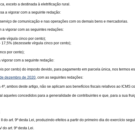
, exceto a destinada à eletrificação rural.
ssa a vigorar com a seguinte redação:
 de serviço de comunicação e nas operações com os demais bens e mercadorias.
m a vigorar com as seguintes redações:
te vírgula cinco por cento);
- 17,5% (dezessete vírgula cinco por cento);
nco por cento);
a vigorar com a seguinte redação:
s por cento) do imposto devido, para pagamento em parcela única, nos termos es
7 de dezembro de 2020
, com as seguintes redações:
 a 4º, ambos deste artigo, não se aplicam aos benefícios fiscais relativos ao ICMS 
eral aqueles concedidos para a generalidade de contribuintes e que, para a sua f
;
I e II do art. 9º desta Lei, produzindo efeitos a partir do primeiro dia do exercício
V do art. 9º desta Lei.