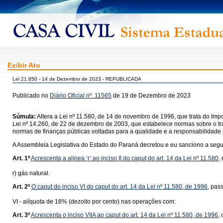
Exibir Ato
Lei 21.850 - 14 de Dezembro de 2023 - REPUBLICADA
Publicado no
Diário Oficial nº. 11565
de 19 de Dezembro de 2023
Súmula:
Altera a Lei nº 11.580, de 14 de novembro de 1996, que trata do Im
Lei nº 14.260, de 22 de dezembro de 2003, que estabelece normas sobre o tr
normas de finanças públicas voltadas para a qualidade e a responsabilidade 
A Assembleia Legislativa do Estado do Paraná decretou e eu sanciono a segui
Art. 1º
Acrescenta a alínea ‘r’ ao inciso II do caput do art. 14 da Lei nº 11.580
,
r) gás natural.
Art. 2º
O caput do inciso VI do caput do art. 14 da Lei nº 11.580, de 1996
, pas
VI - alíquota de 18% (dezoito por cento) nas operações com:
Art. 3º
Acrescenta o inciso VIIA ao caput do art. 14 da Lei nº 11.580, de 1996
,