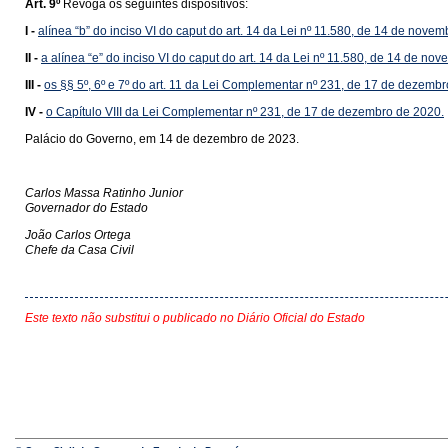
Art. 9º
Revoga os seguintes dispositivos:
I -
alínea “b” do inciso VI do caput do art. 14 da Lei nº 11.580, de 14 de nove
II -
a alínea “e” do inciso VI do caput do art. 14 da Lei nº 11.580, de 14 de n
III -
os §§ 5º, 6º e 7º do art. 11 da Lei Complementar nº 231, de 17 de dezemb
IV -
o Capítulo VIII da Lei Complementar nº 231, de 17 de dezembro de 2020.
Palácio do Governo, em 14 de dezembro de 2023.
Carlos Massa Ratinho Junior
Governador do Estado
João Carlos Ortega
Chefe da Casa Civil
Este texto não substitui o publicado no Diário Oficial do Estado