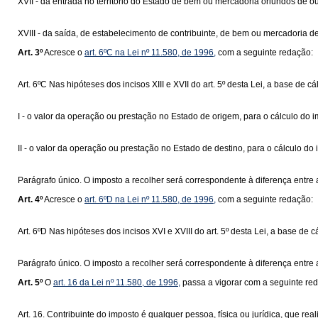
XVII - da entrada no território do Estado de bem ou mercadoria oriundos de o
XVIII - da saída, de estabelecimento de contribuinte, de bem ou mercadoria d
Art. 3º
Acresce o
art. 6ºC na Lei nº 11.580, de 1996,
com a seguinte redação:
Art. 6ºC Nas hipóteses dos incisos XIII e XVII do art. 5º desta Lei, a base de cá
I - o valor da operação ou prestação no Estado de origem, para o cálculo do 
II - o valor da operação ou prestação no Estado de destino, para o cálculo do
Parágrafo único. O imposto a recolher será correspondente à diferença entre as a
Art. 4º
Acresce o
art. 6ºD na Lei nº 11.580, de 1996,
com a seguinte redação:
Art. 6ºD Nas hipóteses dos incisos XVI e XVIII do art. 5º desta Lei, a base de
Parágrafo único. O imposto a recolher será correspondente à diferença entre as 
Art. 5º
O
art. 16 da Lei nº 11.580, de 1996,
passa a vigorar com a seguinte re
Art. 16. Contribuinte do imposto é qualquer pessoa, física ou jurídica, que r