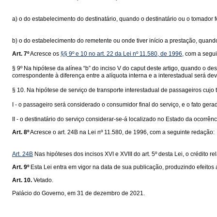
a) o do estabelecimento do destinatário, quando o destinatário ou o tomador f
b) o do estabelecimento do remetente ou onde tiver início a prestação, quando
Art. 7º
Acresce os
§§ 9º e 10 no art. 22 da Lei nº 11.580, de 1996,
com a segui
§ 9º Na hipótese da alínea “b” do inciso V do caput deste artigo, quando o d
correspondente à diferença entre a alíquota interna e a interestadual será de
§ 10. Na hipótese de serviço de transporte interestadual de passageiros cujo 
I - o passageiro será considerado o consumidor final do serviço, e o fato gera
II - o destinatário do serviço considerar-se-á localizado no Estado da ocorrênci
Art. 8º
Acresce o art. 24B na Lei nº 11.580, de 1996, com a seguinte redação:
Art. 24B
Nas hipóteses dos incisos XVI e XVIII do art. 5º desta Lei, o crédit
Art. 9º
Esta Lei entra em vigor na data de sua publicação, produzindo efeitos 
Art. 10.
Vetado.
Palácio do Governo, em 31 de dezembro de 2021.