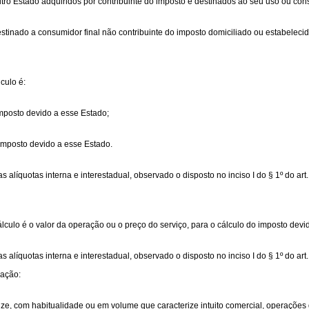
utro Estado adquiridos por contribuinte do imposto e destinados ao seu uso ou con
estinado a consumidor final não contribuinte do imposto domiciliado ou estabeleci
lculo é:
imposto devido a esse Estado;
 imposto devido a esse Estado.
líquotas interna e interestadual, observado o disposto no inciso I do § 1º do art. 6
 cálculo é o valor da operação ou o preço do serviço, para o cálculo do imposto dev
alíquotas interna e interestadual, observado o disposto no inciso I do § 1º do art. 
dação:
ealize, com habitualidade ou em volume que caracterize intuito comercial, operaçõe