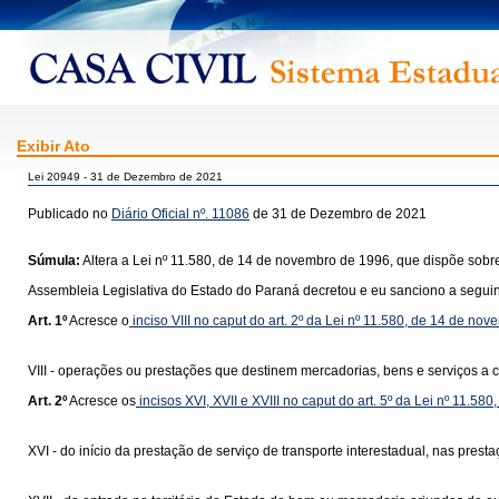
Exibir Ato
Lei 20949 - 31 de Dezembro de 2021
Publicado no
Diário Oficial nº. 11086
de 31 de Dezembro de 2021
Súmula:
Altera a Lei nº 11.580, de 14 de novembro de 1996, que dispõe sobre
Assembleia Legislativa do Estado do Paraná decretou e eu sanciono a seguint
Art. 1º
Acresce o
inciso VIII no caput do art. 2º da Lei nº 11.580, de 14 de no
VIII - operações ou prestações que destinem mercadorias, bens e serviços a co
Art. 2º
Acresce os
incisos XVI,
XVII
e XVIII no caput do art. 5º da Lei nº 11.580
XVI - do início da prestação de serviço de transporte interestadual, nas pre