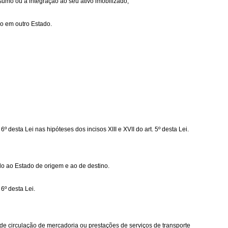
sumo ou à integração ao seu ativo imobilizado;
do em outro Estado.
º desta Lei nas hipóteses dos incisos XIII e XVII do art. 5º desta Lei.
ido ao Estado de origem e ao de destino.
6º desta Lei.
s de circulação de mercadoria ou prestações de serviços de transporte