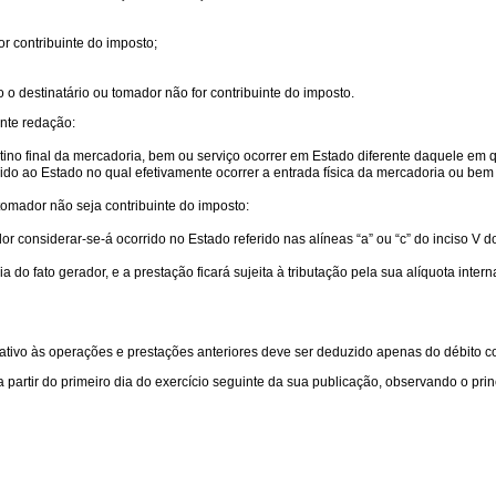
or contribuinte do imposto;
 o destinatário ou tomador não for contribuinte do imposto.
nte redação:
estino final da mercadoria, bem ou serviço ocorrer em Estado diferente daquele em 
vido ao Estado no qual efetivamente ocorrer a entrada física da mercadoria ou bem 
tomador não seja contribuinte do imposto:
dor considerar-se-á ocorrido no Estado referido nas alíneas “a” ou “c” do inciso V d
a do fato gerador, e a prestação ficará sujeita à tributação pela sua alíquota intern
o relativo às operações e prestações anteriores deve ser deduzido apenas do débit
a partir do primeiro dia do exercício seguinte da sua publicação, observando o pri