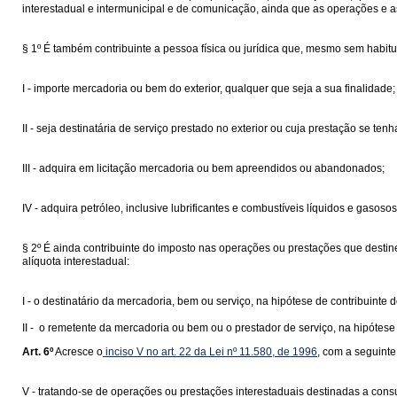
interestadual e intermunicipal e de comunicação, ainda que as operações e as
§ 1º É também contribuinte a pessoa física ou jurídica que, mesmo sem habitua
I - importe mercadoria ou bem do exterior, qualquer que seja a sua finalidade;
II - seja destinatária de serviço prestado no exterior ou cuja prestação se tenha
III - adquira em licitação mercadoria ou bem apreendidos ou abandonados;
IV - adquira petróleo, inclusive lubrificantes e combustíveis líquidos e gaso
§ 2º É ainda contribuinte do imposto nas operações ou prestações que destine
alíquota interestadual:
I - o destinatário da mercadoria, bem ou serviço, na hipótese de contribuinte 
II - o remetente da mercadoria ou bem ou o prestador de serviço, na hipótese 
Art. 6º
Acresce o
inciso V no art. 22 da Lei nº 11.580, de 1996
, com a seguinte
V - tratando-se de operações ou prestações interestaduais destinadas a consum