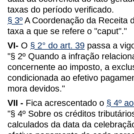
taxas do período verificado.
§ 3º
A Coordenação da Receita d
taxa a que se refere o "caput"."
VI-
O
§ 2° do art. 39
passa a vigo
"§ 2º Quando a infração relaciona
concernente ao imposto, a exclu
condicionada ao efetivo pagament
mora devidos."
VII -
Fica acrescentado o
§ 4º ao
"§ 4º Sobre os créditos tributári
calculados da data da celebraçã