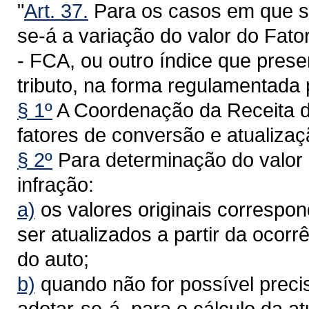
"
Art. 37.
Para os casos em que se 
se-á a variação do valor do Fat
- FCA, ou outro índice que pres
tributo, na forma regulamentada 
§ 1º
A Coordenação da Receita do
fatores de conversão e atualizaç
§ 2º
Para determinação do valor 
infração:
a)
os valores originais correspo
ser atualizados a partir da ocorr
do auto;
b)
quando não for possível precis
adotar-se-á, para o cálculo da a