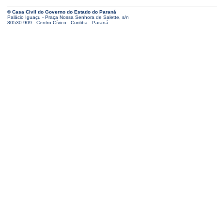
© Casa Civil do Governo do Estado do Paraná
Palácio Iguaçu - Praça Nossa Senhora de Salette, s/n
80530-909 - Centro Cívico - Curitiba - Paraná