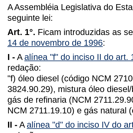
A Assembléia Legislativa do Est
seguinte lei:
Art. 1°.
Ficam introduzidas as s
14 de novembro de 1996
:
I -
A
alínea "f" do inciso II do art.
redação:
"f) óleo diesel (código NCM 2710
3824.90.29), mistura óleo diesel
gás de refinaria (NCM 2711.29.90)
NCM 2711.19.10) e gás natural 
II -
A
alínea "d" do inciso IV do ar