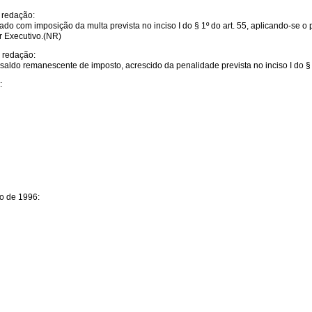
 redação:
elado com imposição da multa prevista no inciso I do § 1º do art. 55, aplicando-se o 
r Executivo.(NR)
e redação:
 saldo remanescente de imposto, acrescido da penalidade prevista no inciso I do § 1º
:
ro de 1996: