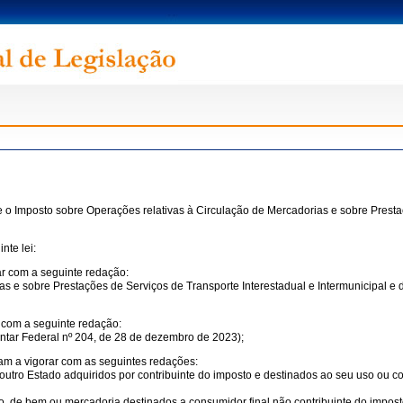
e o Imposto sobre Operações relativas à Circulação de Mercadorias e sobre Prestaç
nte lei:
ar com a seguinte redação:
s e sobre Prestações de Serviços de Transporte Interestadual e Intermunicipal e d
r com a seguinte redação:
entar Federal nº 204, de 28 de dezembro de 2023);
am a vigorar com as seguintes redações:
outro Estado adquiridos por contribuinte do imposto e destinados ao seu uso ou 
o, de bem ou mercadoria destinados a consumidor final não contribuinte do impost