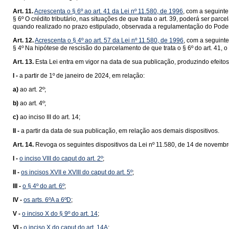
Art. 11.
Acrescenta o § 6º ao art. 41 da Lei nº 11.580, de 1996
, com a seguinte
§ 6º O crédito tributário, nas situações de que trata o art. 39, poderá ser parc
quando realizado no prazo estipulado, observada a regulamentação do Pode
Art. 12.
Acrescenta o § 4º ao art. 57 da Lei nº 11.580, de 1996
, com a seguint
§ 4º Na hipótese de rescisão do parcelamento de que trata o § 6º do art. 41, o
Art. 13.
Esta Lei entra em vigor na data de sua publicação, produzindo efeitos
I -
a partir de 1º de janeiro de 2024, em relação:
a)
ao art. 2º;
b)
ao art. 4º;
c)
ao inciso III do art. 14;
II -
a partir da data de sua publicação, em relação aos demais dispositivos.
Art. 14.
Revoga os seguintes dispositivos da Lei nº 11.580, de 14 de novemb
I -
o inciso VIII do caput do art. 2º
;
II -
os incisos XVII e XVIII do caput do art. 5º
;
III -
o § 4º do art. 6º
;
IV -
os arts. 6ºA a 6ºD
;
V -
o inciso X do § 9º do art. 14
;
VI -
o inciso X do caput do art. 14A
;