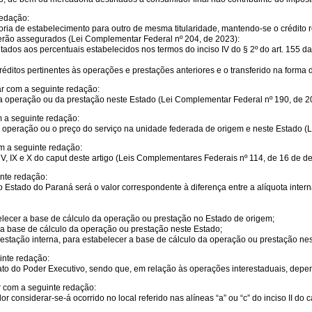
redação:
ria de estabelecimento para outro de mesma titularidade, mantendo-se o crédito re
 serão assegurados (Lei Complementar Federal nº 204, de 2023):
itados aos percentuais estabelecidos nos termos do inciso IV do § 2º do art. 155 d
éditos pertinentes às operações e prestações anteriores e o transferido na forma d
ar com a seguinte redação:
lor da operação ou da prestação neste Estado (Lei Complementar Federal nº 190, de 2
m a seguinte redação:
r da operação ou o preço do serviço na unidade federada de origem e neste Estado 
om a seguinte redação:
s V, IX e X do caput deste artigo (Leis Complementares Federais nº 114, de 16 de 
inte redação:
o Estado do Paraná será o valor correspondente à diferença entre a alíquota interna
belecer a base de cálculo da operação ou prestação no Estado de origem;
r a base de cálculo da operação ou prestação neste Estado;
prestação interna, para estabelecer a base de cálculo da operação ou prestação ne
inte redação:
de ato do Poder Executivo, sendo que, em relação às operações interestaduais, dep
r com a seguinte redação:
or considerar-se-á ocorrido no local referido nas alíneas “a” ou “c” do inciso II d