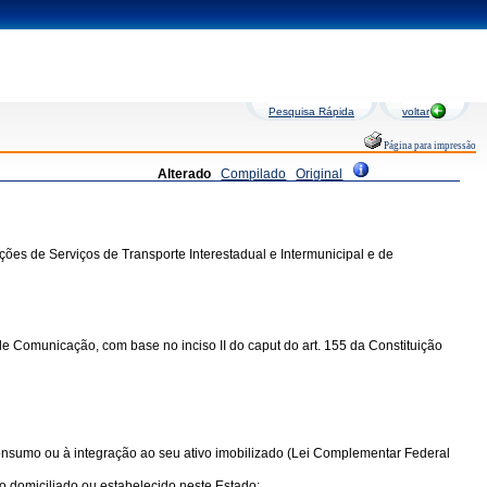
Pesquisa Rápida
voltar
Página para impressão
Alterado
Compilado
Original
ões de Serviços de Transporte Interestadual e Intermunicipal e de
e Comunicação, com base no inciso II do caput do art. 155 da Constituição
consumo ou à integração ao seu ativo imobilizado (Lei Complementar Federal
o domiciliado ou estabelecido neste Estado;