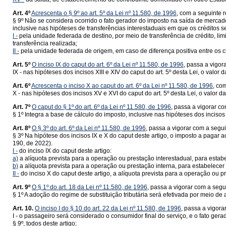
Art. 4º
Acrescenta o § 9º ao art. 5º da Lei nº 11.580, de 1996
, com a seguinte 
§ 9º Não se considera ocorrido o fato gerador do imposto na saída de mercado
inclusive nas hipóteses de transferências interestaduais em que os créditos
I -
pela unidade federada de destino, por meio de transferência de crédito, lim
transferência realizada;
II -
pela unidade federada de origem, em caso de diferença positiva entre os cr
Art. 5º
O inciso IX do caput do art. 6º da Lei nº 11.580, de 1996
, passa a vigor
IX - nas hipóteses dos incisos XIII e XIV do caput do art. 5º desta Lei, o va
Art. 6º
Acrescenta o inciso X ao caput do art. 6º da Lei nº 11.580, de 1996
, co
X - nas hipóteses dos incisos XV e XVI do caput do art. 5º desta Lei, o valo
Art. 7º
O caput do § 1º do art. 6º da Lei nº 11.580, de 1996
, passa a vigorar c
§ 1º Integra a base de cálculo do imposto, inclusive nas hipóteses dos inciso
Art. 8º
O § 3º do art. 6º da Lei nº 11.580, de 1996
, passa a vigorar com a segu
§ 3º Na hipótese dos incisos IX e X do caput deste artigo, o imposto a pagar a
190, de 2022).
I -
do inciso IX do caput deste artigo:
a)
a alíquota prevista para a operação ou prestação interestadual, para esta
b)
a alíquota prevista para a operação ou prestação interna, para estabelece
II -
do inciso X do caput deste artigo, a alíquota prevista para a operação ou 
Art. 9º
O § 1º do art. 18 da Lei nº 11.580, de 1996
, passa a vigorar com a segu
§ 1º A adoção do regime de substituição tributária será efetivada por meio 
Art. 10.
O inciso I do § 10 do art. 22 da Lei nº 11.580, de 1996
, passa a vigora
I - o passageiro será considerado o consumidor final do serviço, e o fato gerad
§ 9º, todos deste artigo;