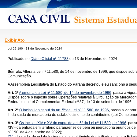
Exibir Ato
Lei 22.190 - 13 de Novembro de 2024
Publicado no
Diário Oficial nº. 11788
de 13 de Novembro de 2024
Súmula:
Altera a Lei nº 11.580, de 14 de novembro de 1996, que dispõe sobr
Comunicação.
A Assembleia Legislativa do Estado do Paraná decretou e eu sanciono a segui
Art. 1º
A ementa da Lei nº 11.580, de 14 de novembro de 1996
, passa a vigor
Dispõe sobre o Imposto sobre Operações relativas à Circulação de Mercadoria
Federal e na Lei Complementar Federal nº 87, de 13 de setembro de 1996.
Art. 2º
O inciso I do caput do art. 5º da Lei nº 11.580, de 1996
, passa a vigora
I - da saída de mercadoria de estabelecimento de contribuinte (Lei Complem
Art. 3º
Os incisos XIV e XV do caput do art. 5º da Lei nº 11.580, de 1996
, pass
XIV - da entrada em território paranaense de bem ou mercadoria oriundos de 
nº 190, de 4 de janeiro de 2022);
XV -
da saída, de estabelecimento de contribuinte domiciliado em outro Estad