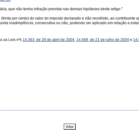
ria, que não tenha infração prevista nas demais hipóteses deste artigo."
% (trinta por cento) do valor do imposto declarado e não recolhido, ao contribuinte 
egunda inadimplência, consecutiva ou não, podendo ser aplicado em relação a estas o
as as Leis nºs
14.363, de 28 de abril de 2004
,
14.469, de 21 de julho de 2004
e
14.