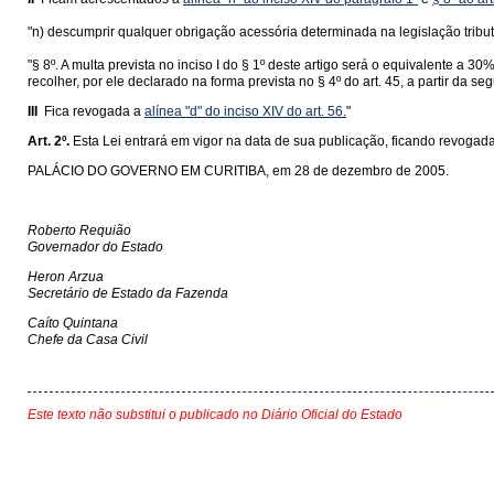
"n) descumprir qualquer obrigação acessória determinada na legislação tributá
"§ 8º. A multa prevista no inciso I do § 1º deste artigo será o equivalente a 30
recolher, por ele declarado na forma prevista no § 4º do art. 45, a partir da s
III 
Fica revogada a
alínea "d" do inciso XIV do art. 56.
"
Art. 2º.
Esta Lei entrará em vigor na data de sua publicação, ficando revogad
PALÁCIO DO GOVERNO EM CURITIBA, em 28 de dezembro de 2005.
Roberto Requião
Governador do Estado
Heron Arzua
Secretário de Estado da Fazenda
Caíto Quintana
Chefe da Casa Civil
Este texto não substitui o publicado no Diário Oficial do Estado