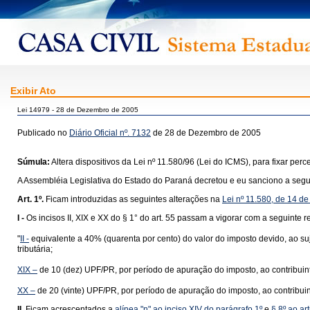
Exibir Ato
Lei 14979 - 28 de Dezembro de 2005
Publicado no
Diário Oficial nº. 7132
de 28 de Dezembro de 2005
Súmula:
Altera dispositivos da Lei nº 11.580/96 (Lei do ICMS), para fixar pe
A Assembléia Legislativa do Estado do Paraná decretou e eu sanciono a segui
Art. 1º.
Ficam introduzidas as seguintes alterações na
Lei nº 11.580, de 14 
I -
Os
incisos II, XIX e XX do § 1° do art. 55
passam a vigorar com a seguinte r
"
II -
equivalente a 40% (quarenta por cento) do valor do imposto devido, ao suje
tributária;
XIX –
de 10 (dez) UPF/PR, por período de apuração do imposto, ao contribuin
XX –
de 20 (vinte) UPF/PR, por período de apuração do imposto, ao contribui
II 
Ficam acrescentados a
alínea "n" ao inciso XIV do parágrafo 1º
e
§ 8º ao ar