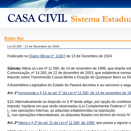
Exibir Ato
Lei 22.262 - 13 de Dezembro de 2024
Publicado no
Diário Oficial nº. 11807
de 13 de Dezembro de 2024
Súmula:
Altera as Leis nº 11.580, de 14 de novembro de 1996, que dispõe so
Comunicação, nº 14.260, de 22 de dezembro de 2003, que estabelece normas s
Imposto sobre Transmissão Causa Mortis e Doação de Quaisquer Bens ou Direi
A Assembleia Legislativa do Estado do Paraná decretou e eu sanciono a segui
Art. 1º
Acrescenta o § 10 ao art. 5° da Lei nº 11.580, de 14 de novembro de 1
§10. Alternativamente ao disposto no § 9º deste artigo, por opção do contrib
imposto, hipótese em que serão observadas (Lei Complementar Federal n° 20
I -
nas operações internas, as alíquotas estabelecidas na legislação;
II -
nas operações interestaduais, as alíquotas fixadas nos termos do inciso IV 
Art. 2º
Altera o § 2º do art. 11 da Lei nº 11.580, de 1996
, que passa a vigorar 