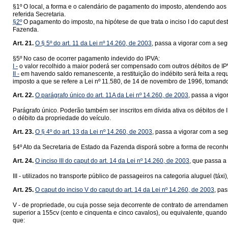
§1º O local, a forma e o calendário de pagamento do imposto, atendendo aos 
referida Secretaria.
§2º
O pagamento do imposto, na hipótese de que trata o inciso I do caput dest
Fazenda.
Art. 21.
O § 5º do art. 11 da Lei nº 14.260, de 2003
, passa a vigorar com a seg
§5º No caso de ocorrer pagamento indevido do IPVA:
I -
o valor recolhido a maior poderá ser compensado com outros débitos de IP
II -
em havendo saldo remanescente, a restituição do indébito será feita a req
imposto a que se refere a Lei nº 11.580, de 14 de novembro de 1996, tomando-s
Art. 22.
O parágrafo único do art. 11A da Lei nº 14.260, de 2003
, passa a vig
Parágrafo único. Poderão também ser inscritos em dívida ativa os débitos de I
o débito da propriedade do veículo.
Art. 23.
O § 4º do art. 13 da Lei nº 14.260, de 2003
, passa a vigorar com a se
§4º Ato da Secretaria de Estado da Fazenda disporá sobre a forma de reconh
Art. 24.
O inciso III do caput do art. 14 da Lei nº 14.260, de 2003
, que passa a
III - utilizados no transporte público de passageiros na categoria aluguel (táx
Art. 25.
O caput do inciso V do caput do art. 14 da Lei nº 14.260, de 2003
, pa
V - de propriedade, ou cuja posse seja decorrente de contrato de arrendamen
superior a 155cv (cento e cinquenta e cinco cavalos), ou equivalente, quand
que: