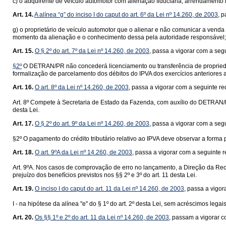
c) o adquirente de veículo automotor com alienação fiduciária, arrendamento
Art. 14.
A alínea “g” do inciso I do caput do art. 6º da Lei nº 14.260, de 2003
, 
g) o proprietário de veículo automotor que o alienar e não comunicar a venda
momento da alienação e o conhecimento dessa pela autoridade responsável;
Art. 15.
O § 2º do art. 7º da Lei nº 14.260, de 2003
, passa a vigorar com a seg
§2º
O DETRAN/PR não concederá licenciamento ou transferência de propriedade
formalização de parcelamento dos débitos do IPVA dos exercícios anteriores a
Art. 16.
O art. 8º da Lei nº 14.260, de 2003
, passa a vigorar com a seguinte r
Art. 8º Compete à Secretaria de Estado da Fazenda, com auxílio do DETRAN/PR
desta Lei.
Art. 17.
O § 2º do art. 9º da Lei nº 14.260, de 2003
, passa a vigorar com a seg
§2º O pagamento do crédito tributário relativo ao IPVA deve observar a forma
Art. 18.
O art. 9ºA da Lei nº 14.260, de 2003
, passa a vigorar com a seguinte 
Art. 9ºA. Nos casos de comprovação de erro no lançamento, a Direção da Re
prejuízo dos benefícios previstos nos §§ 2º e 3º do art. 11 desta Lei.
Art. 19.
O inciso I do caput do art. 11 da Lei nº 14.260, de 2003
, passa a vigo
I - na hipótese da alínea "e" do § 1º do art. 2º desta Lei, sem acréscimos leg
Art. 20.
Os §§ 1º e 2º do art. 11 da Lei nº 14.260, de 2003
, passam a vigorar 