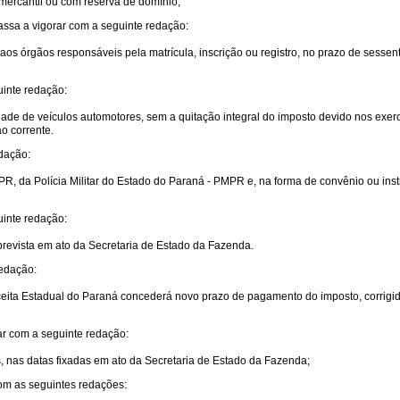
 mercantil ou com reserva de domínio;
passa a vigorar com a seguinte redação:
 aos órgãos responsáveis pela matrícula, inscrição ou registro, no prazo de sessen
uinte redação:
 de veículos automotores, sem a quitação integral do imposto devido nos exercíci
o corrente.
edação:
, da Polícia Militar do Estado do Paraná - PMPR e, na forma de convênio ou instru
uinte redação:
 prevista em ato da Secretaria de Estado da Fazenda.
redação:
ceita Estadual do Paraná concederá novo prazo de pagamento do imposto, corrig
rar com a seguinte redação:
ais, nas datas fixadas em ato da Secretaria de Estado da Fazenda;
com as seguintes redações: