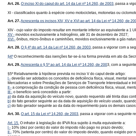
Art. 26.
O inciso XI do caput do art. 14 da Lei nº 14.260, de 2003
, passa a vig
XI - classificados quanto à espécie como motocicletas, motonetas ou ciclomot
Art. 27.
Acrescenta os incisos XIV, XV e XVI ao art. 14 da Lei nº 14.260, de 20
XIV - cujo valor do imposto resultar em montante inferior ao equivalente a 
XV -
movidos exclusivamente a hidrogênio, até 31 de dezembro de 2027;
XVI -
ônibus, micro-ônibus e caminhões, movidos exclusivamente a gás natura
Art. 28.
O § 4º do art. 14 da Lei nº 14.260, de 2003
, passa a vigorar com a se
§4º
O reconhecimento das isenções far-se-á na forma prevista em ato da Sec
Art. 29.
Acrescenta o § 5º ao art. 14 da Lei nº 14.260, de 200
3, com a seguint
§5º Relativamente à hipótese prevista no inciso V do caput deste artigo:
I -
deverão ser adotados os conceitos de deficiência física, visual, mental se
Mercadorias e sobre Prestações de Serviços de Transporte Interestadual e I
II -
a comprovação da condição de pessoa com deficiência física, visual, ment
III -
o benefício será concedido a partir:
a)
da data da aquisição do veículo novo, quando requerido até trinta dias con
b)
do fato gerador seguinte ao da data de aquisição do veículo usado, quando r
c)
do fato gerador seguinte ao da data do requerimento para os demais casos
Art. 30.
O art. 15 da Lei nº 14.260, de 2003
, passa a vigorar com a seguinte 
Art. 15.
O infrator à legislação do IPVA fica sujeito à multa equivalente a:
I -
10% (dez por cento) do valor do imposto não pago no prazo devido;
II -
70% (setenta por centro) do valor do imposto devido, quando exigido por no