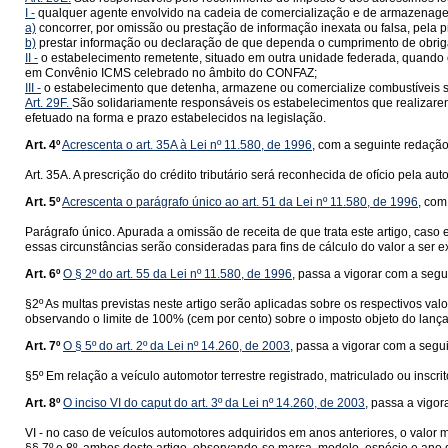
I -
qualquer agente envolvido na cadeia de comercialização e de armazenage
a)
concorrer, por omissão ou prestação de informação inexata ou falsa, pela 
b)
prestar informação ou declaração de que dependa o cumprimento de obrigaçã
II -
o estabelecimento remetente, situado em outra unidade federada, quando o
em Convênio ICMS celebrado no âmbito do CONFAZ;
III -
o estabelecimento que detenha, armazene ou comercialize combustíveis se
Art. 29F.
São solidariamente responsáveis os estabelecimentos que realizare
efetuado na forma e prazo estabelecidos na legislação.
Art. 4º
Acrescenta o art. 35A à Lei nº 11.580, de 1996
, com a seguinte redação
Art. 35A. A prescrição do crédito tributário será reconhecida de ofício pela au
Art. 5º
Acrescenta o parágrafo único ao art. 51 da Lei nº 11.580, de 1996
, com
Parágrafo único. Apurada a omissão de receita de que trata este artigo, caso 
essas circunstâncias serão consideradas para fins de cálculo do valor a ser e
Art. 6º
O § 2º do art. 55 da Lei nº 11.580, de 1996
, passa a vigorar com a segu
§2º As multas previstas neste artigo serão aplicadas sobre os respectivos valo
observando o limite de 100% (cem por cento) sobre o imposto objeto do lança
Art. 7º
O § 5º do art. 2º da Lei nº 14.260, de 2003
, passa a vigorar com a segu
§5º Em relação a veículo automotor terrestre registrado, matriculado ou inscri
Art. 8º
O inciso VI do caput do art. 3º da Lei nº 14.260, de 2003
, passa a vigo
VI - no caso de veículos automotores adquiridos em anos anteriores, o valor