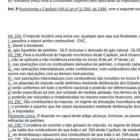
§2º Existindo preço final a consumidor sugerido pelo fabricante ou importado
Art. 3º
Acrescenta o Capítulo VIIA à Lei nº 11.580, de 1996
, com a seguinte r
Art. 29A.
O imposto incidirá uma única vez, qualquer que seja sua finalidade,
I -
gasolina e etanol anidro combustível - EAC;
II -
diesel e biodiesel;
III -
gás liquefeito de petróleo - GLP, inclusive o derivado do gás natural - GLG
Art. 29B.
Para a incidência do imposto nos termos deste Capítulo, será observ
I -
não se aplicará a não incidência prevista no inciso III do art. 4º desta Lei;
II -
nas operações com os combustíveis derivados de petróleo, o imposto cab
III -
nas operações interestaduais, entre contribuintes, com combustíveis não i
ocorre nas operações com as demais mercadorias;
IV -
nas operações interestaduais com combustíveis não incluídos no inciso II 
V -
as alíquotas do imposto serão definidas mediante deliberação dos Estados e 
a)
serão uniformes em todo o território nacional e poderão ser diferenciadas p
b)
serão específicas ad rem, por unidade de medida adotada, nos termos do § 
c)
poderão ser reduzidas e restabelecidas no mesmo exercício financeiro, obser
Art. 29C.
São contribuintes do imposto, no regime de tributação monofásica de 
I -
o produtor e aqueles que lhe sejam equiparados mediante deliberação dos Est
II -
o importador.
Parágrafo único.
O disposto no caput deste artigo alcança, inclusive, as pes
refinarias de petróleo.
Art. 29D.
Considera-se ocorrido o fato gerador do imposto, no regime de tribu
I -
da saída dos combustíveis de que trata o art. 29A deste Capítulo, de estabel
II -
do desembaraço aduaneiro dos combustíveis de que trata o art. 29A deste 
Art. 29E.
São responsáveis pelo recolhimento do imposto e dos acréscimos leg