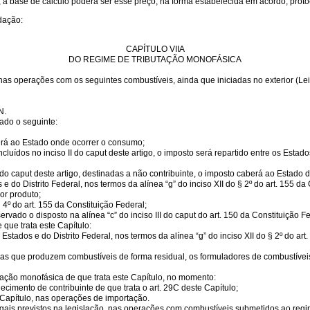
r, a base de cálculo poderá ser esse preço, na forma estabelecida em acordo, prot
edação:
CAPÍTULO VIIA
DO REGIME DE TRIBUTAÇÃO MONOFÁSICA
 nas operações com os seguintes combustíveis, ainda que iniciadas no exterior (L
N.
ado o seguinte:
erá ao Estado onde ocorrer o consumo;
ncluídos no inciso II do caput deste artigo, o imposto será repartido entre os Es
do caput deste artigo, destinadas a não contribuinte, o imposto caberá ao Estado 
do Distrito Federal, nos termos da alínea “g” do inciso XII do § 2º do art. 155 da
or produto;
4º do art. 155 da Constituição Federal;
vado o disposto na alínea “c” do inciso III do caput do art. 150 da Constituição Fe
que trata este Capítulo:
ados e do Distrito Federal, nos termos da alínea “g” do inciso XII do § 2º do art.
soas que produzem combustíveis de forma residual, os formuladores de combustívei
tação monofásica de que trata este Capítulo, no momento:
ecimento de contribuinte de que trata o art. 29C deste Capítulo;
Capítulo, nas operações de importação.
ais previstos na legislação, nas operações com combustíveis submetidos ao regi