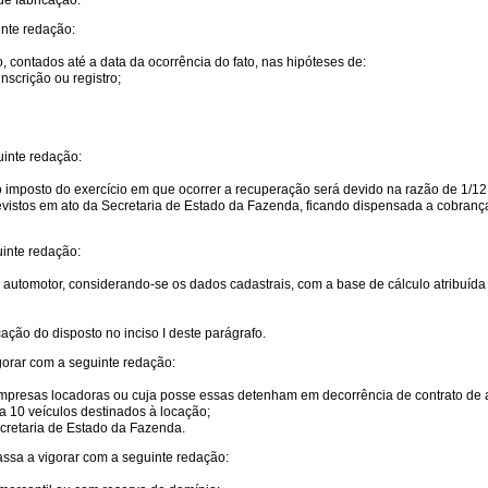
de fabricação.
inte redação:
 contados até a data da ocorrência do fato, nas hipóteses de:
nscrição ou registro;
uinte redação:
, o imposto do exercício em que ocorrer a recuperação será devido na razão de 1/1
vistos em ato da Secretaria de Estado da Fazenda, ficando dispensada a cobrança 
uinte redação:
utomotor, considerando-se os dados cadastrais, com a base de cálculo atribuída n
cação do disposto no inciso I deste parágrafo.
igorar com a seguinte redação:
 empresas locadoras ou cuja posse essas detenham em decorrência de contrato de
a 10 veículos destinados à locação;
cretaria de Estado da Fazenda.
assa a vigorar com a seguinte redação: