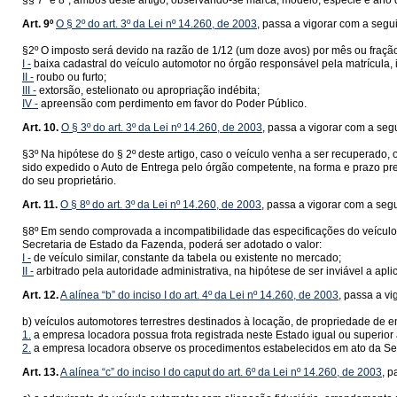
§§ 7º e 8º, ambos deste artigo, observando-se marca, modelo, espécie e ano 
Art. 9º
O § 2º do art. 3º da Lei nº 14.260, de 2003
, passa a vigorar com a segu
§2º O imposto será devido na razão de 1/12 (um doze avos) por mês ou fração,
I -
baixa cadastral do veículo automotor no órgão responsável pela matrícula, i
II -
roubo ou furto;
III -
extorsão, estelionato ou apropriação indébita;
IV -
apreensão com perdimento em favor do Poder Público.
Art. 10.
O § 3º do art. 3º da Lei nº 14.260, de 2003
, passa a vigorar com a seg
§3º Na hipótese do § 2º deste artigo, caso o veículo venha a ser recuperado
sido expedido o Auto de Entrega pelo órgão competente, na forma e prazo pre
do seu proprietário.
Art. 11.
O § 8º do art. 3º da Lei nº 14.260, de 2003
, passa a vigorar com a seg
§8º Em sendo comprovada a incompatibilidade das especificações do veículo a
Secretaria de Estado da Fazenda, poderá ser adotado o valor:
I -
de veículo similar, constante da tabela ou existente no mercado;
II -
arbitrado pela autoridade administrativa, na hipótese de ser inviável a apli
Art. 12.
A alínea “b” do inciso I do art. 4º da Lei nº 14.260, de 2003
, passa a v
b) veículos automotores terrestres destinados à locação, de propriedade de
1.
a empresa locadora possua frota registrada neste Estado igual ou superior 
2.
a empresa locadora observe os procedimentos estabelecidos em ato da Se
Art. 13.
A alínea “c” do inciso I do caput do art. 6º da Lei nº 14.260, de 2003
, p