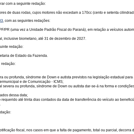
orar com a seguinte redação:
ores de duas rodas, cujos motores não excedam a 170cc (cento e setenta cilindrad
03
, com as seguintes redações:
1 UPF/PR (uma vez a Unidade Padrão Fiscal do Paraná), em relação a veículos auto
l, inclusive biometano, até 31 de dezembro de 2027.
guinte redação:
retaria de Estado da Fazenda.
e redação:
vera ou profunda, síndrome de Down e autista previstos na legislação estadual par
ntermunicipal e de Comunicação - ICMS;
al severa ou profunda, síndrome de Down ou autista dar-se-á na forma e condiçõe
tados dessa data;
equerido até trinta dias contados da data de transferência do veículo ao beneficiá
.
redação:
tificação fiscal, nos casos em que a falta de pagamento, total ou parcial, decorr