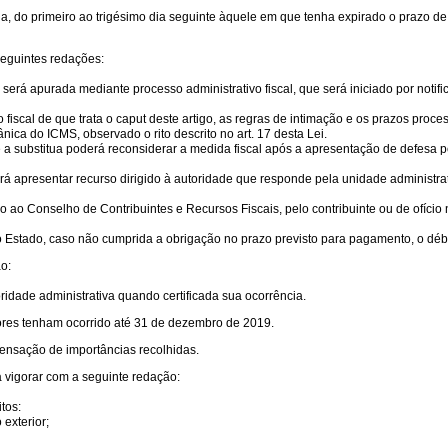
ida, do primeiro ao trigésimo dia seguinte àquele em que tenha expirado o prazo de 
seguintes redações:
 será apurada mediante processo administrativo fiscal, que será iniciado por notifi
fiscal de que trata o caput deste artigo, as regras de intimação e os prazos proces
nica do ICMS, observado o rito descrito no art. 17 desta Lei.
 a substitua poderá reconsiderar a medida fiscal após a apresentação de defesa p
rá apresentar recurso dirigido à autoridade que responde pela unidade administra
o ao Conselho de Contribuintes e Recursos Fiscais, pelo contribuinte ou de ofíci
ao Estado, caso não cumprida a obrigação no prazo previsto para pagamento, o débit
o:
toridade administrativa quando certificada sua ocorrência.
adores tenham ocorrido até 31 de dezembro de 2019.
mpensação de importâncias recolhidas.
a vigorar com a seguinte redação:
tos:
exterior;