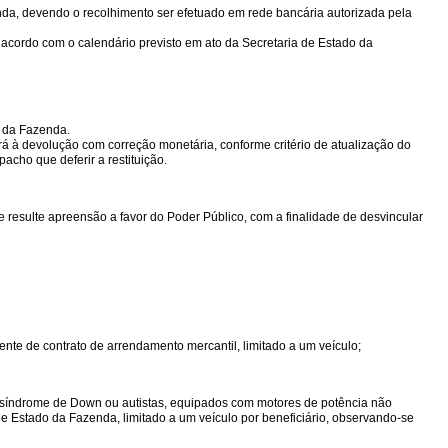
enda, devendo o recolhimento ser efetuado em rede bancária autorizada pela
e acordo com o calendário previsto em ato da Secretaria de Estado da
o da Fazenda.
rá à devolução com correção monetária, conforme critério de atualização do
acho que deferir a restituição.
ue resulte apreensão a favor do Poder Público, com a finalidade de desvincular
rrente de contrato de arrendamento mercantil, limitado a um veículo;
da, síndrome de Down ou autistas, equipados com motores de potência não
e Estado da Fazenda, limitado a um veículo por beneficiário, observando-se