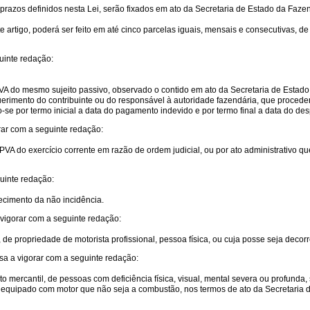
prazos definidos nesta Lei, serão fixados em ato da Secretaria de Estado da Faz
e artigo, poderá ser feito em até cinco parcelas iguais, mensais e consecutivas, d
uinte redação:
VA do mesmo sujeito passivo, observado o contido em ato da Secretaria de Estad
uerimento do contribuinte ou do responsável à autoridade fazendária, que procede
e por termo inicial a data do pagamento indevido e por termo final a data do desp
orar com a seguinte redação:
PVA do exercício corrente em razão de ordem judicial, ou por ato administrativo q
guinte redação:
ecimento da não incidência.
 vigorar com a seguinte redação:
i), de propriedade de motorista profissional, pessoa física, ou cuja posse seja deco
ssa a vigorar com a seguinte redação:
to mercantil, de pessoas com deficiência física, visual, mental severa ou profun
o equipado com motor que não seja a combustão, nos termos de ato da Secretaria d