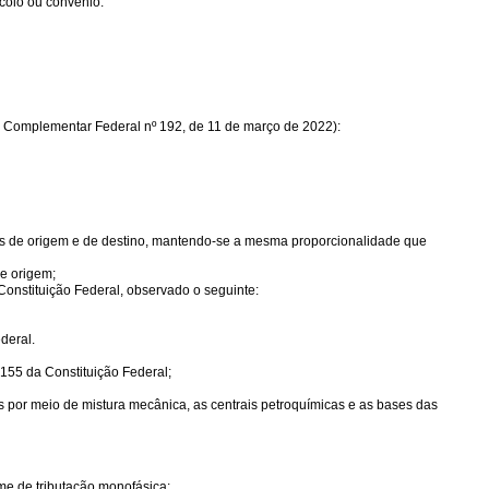
ocolo ou convênio.
ei Complementar Federal nº 192, de 11 de março de 2022):
tados de origem e de destino, mantendo-se a mesma proporcionalidade que
de origem;
 Constituição Federal, observado o seguinte:
deral.
 155 da Constituição Federal;
s por meio de mistura mecânica, as centrais petroquímicas e as bases das
me de tributação monofásica: