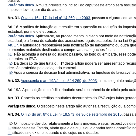
passivo.
Parágrafo único.
A multa prevista no inciso I do caput deste artigo será reduz
imposto devido, por dia de atraso.
Art. 31.
Os arts. 16 e 17 da Lei nº 14.260, de 2003
, passam a vigorar com as 
Art. 16. A prática de infração que resulte em supressão ou redução do imposto
Estadual, por meio eletrônico.
Parágrafo único.
Aplicam-se, ao procedimento iniciado por meio da notificação 
estadual, e a forma de cálculo dos acréscimos legais estabelecida na Lei Orgâ
Art. 17.
A autoridade responsável pela notificação de lançamento ou outra que
elementos materiais destinados a comprovar as alegações feitas.
§1º
Não acolhida a defesa do sujeito passivo, no todo ou em parte, esse pode
atinentes ao IPVA.
§2º
Da decisão de que trata o § 1º deste artigo poderá ser apresentado recurs
decisão proferida pelo colegiado cameral.
§3º
Após a ciência da decisão final administrativa, na hipótese de favorável 
Art. 32.
Acrescenta o art. 19A à Lei nº 14.260, de 2003
, com a seguinte redaçã
Art. 19A. A prescrição do crédito tributário será reconhecida de ofício pela au
Art. 33.
Cancela os créditos tributários decorrentes do IPVA cujos fatos ger
Parágrafo único.
O disposto neste artigo não autoriza a restituição ou a co
Art. 34.
O § 2º do art. 8º da Lei nº 18.573, de 30 de setembro de 2015
, passa 
§2º O imposto é devido, relativamente a bens imóveis, e seus respectivos direi
I -
situados neste Estado, ainda que o de cujus ou o doador tenha domicílio no 
II -
situados no exterior, quando o de cujus ou o doador: