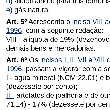
d)
álcool anidro para fins combus
e)
gás natural.
Art. 5º
Acrescenta o
inciso VIII a
1996
, com a seguinte redação:
VIII - alíquota de 19% (dezenov
demais bens e mercadorias.
Art. 6º
Os
incisos I, II, VII e VII
1996
, passam a vigorar com a s
I - água mineral (NCM 22.01) e 
(dezessete por cento);
II -
artefatos de joalheria e de o
71.14) - 17% (dezessete por cen