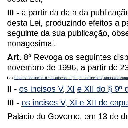
III -
a partir da data da publicação
desta Lei, produzindo efeitos a pa
seguinte da sua publicação, obse
nonagesimal.
Art. 8º
Revoga os seguintes dispo
novembro de 1996, a partir de 2
I -
a
alínea “d” do inciso III
e as alíneas “a”
, “e”
e “f” do inciso V, ambos do caput
II -
os incisos V
, XI
e XII do § 9º 
III -
os incisos V
, X
I e XII do capu
Palácio do Governo, em 13 de d