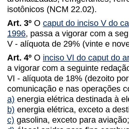
isotônicos (NCM 22.02).
Art. 3º
O
caput do inciso V do ca
1996
, passa a vigorar com a seg
V - alíquota de 29% (vinte e no
Art. 4º
O
inciso VI do caput do a
a vigorar com a seguinte redaçã
VI - alíquota de 18% (dezoito po
comunicação e nas operações c
a)
energia elétrica destinada à ele
b)
energia elétrica, exceto a desti
c)
gasolina, exceto para aviação