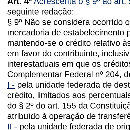
Art. 4º
Acrescenta o § 9º ao art. 
seguinte redação:
§ 9º Não se considera ocorrido o
mercadoria de estabelecimento p
mantendo-se o crédito relativo à
em favor do contribuinte, inclusi
interestaduais em que os crédit
Complementar Federal nº 204, d
I -
pela unidade federada de desti
crédito, limitados aos percentua
do § 2º do art. 155 da Constituiç
atribuído à operação de transferê
II -
pela unidade federada de orig