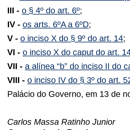
III -
o § 4º do art. 6º
;
IV -
os arts. 6ºA a 6ºD
;
V -
o inciso X do § 9º do art. 14
;
VI -
o inciso X do caput do art. 1
VII -
a alínea “b” do inciso II do c
VIII -
o inciso IV do § 3º do art. 5
Palácio do Governo, em 13 de n
Carlos Massa Ratinho Junior