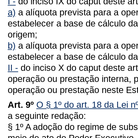
I -
do inciso IX do caput deste art
a)
a alíquota prevista para a ope
estabelecer a base de cálculo d
origem;
b)
a alíquota prevista para a ope
estabelecer a base de cálculo d
II -
do inciso X do caput deste art
operação ou prestação interna, p
operação ou prestação neste Es
Art. 9º
O § 1º do art. 18 da Lei 
a seguinte redação:
§ 1º A adoção do regime de substi
meio de ato do Poder Executivo