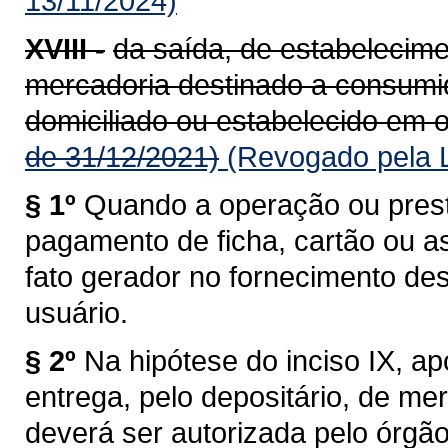
13/11/2024)
XVIII -
da saída, de estabelecime
mercadoria destinado a consumido
domiciliado ou estabelecido em o
de 31/12/2021)
(Revogado pela L
§ 1º
Quando a operação ou prest
pagamento de ficha, cartão ou a
fato gerador no fornecimento de
usuário.
§ 2º
Na hipótese do inciso IX, a
entrega, pelo depositário, de me
deverá ser autorizada pelo órgã