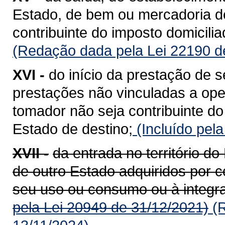
Estado, de bem ou mercadoria de
contribuinte do imposto domicili
(Redação dada pela Lei 22190 d
XVI -
do início da prestação de s
prestações não vinculadas a op
tomador não seja contribuinte do
Estado de destino;
(Incluído pel
XVII -
da entrada no território 
de outro Estado adquiridos por c
seu uso ou consumo ou à integra
pela Lei 20949 de 31/12/2021)
(R