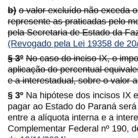
b)
o valor excluído não exceda o
represente as praticadas pelo m
pela Secretaria de Estado da Faz
(Revogado pela Lei 19358 de 20
§ 3º
No caso do inciso IX, o impo
aplicação do percentual equivalen
e a interestadual, sobre o valor al
§ 3º
Na hipótese dos incisos IX e
pagar ao Estado do Paraná será 
entre a alíquota interna e a intere
Complementar Federal nº 190, d