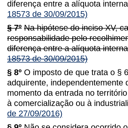
diferença entre a alíquota interna
18573 de 30/09/2015)
§ 7º
Na hipótese do inciso XV, c
responsabilidade pelo recolhime
diferença entre a alíquota interna
18573 de 30/09/2015)
§ 8º
O imposto de que trata o § 6
adquirente, independentemente 
momento da entrada no territóri
à comercialização ou à industrial
de 27/09/2016)
§ 9º
Não se considera ocorrido o