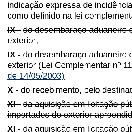
indicação expressa de incidênci
como definido na lei complementa
IX -
do desembaraço aduaneiro d
exterior;
IX -
do desembaraço aduaneiro 
exterior (Lei Complementar nº 11
de 14/05/2003)
X -
do recebimento, pelo destinat
XI -
da aquisição em licitação pú
importados do exterior apreend
XI -
da aquisição em licitação p