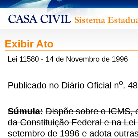
Exibir Ato
Lei 11580 - 14 de Novembro de 1996
o
Publicado no Diário Oficial n
. 4
Súmula:
Dispõe sobre o ICMS, co
da Constituição Federal e na Le
setembro de 1996 e adota outras