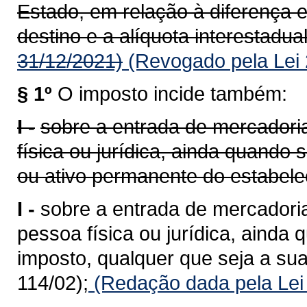
Estado, em relação à diferença e
destino e a alíquota interestadual
31/12/2021)
(Revogado pela Lei 
§ 1º
O imposto incide também:
I -
sobre a entrada de mercadoria
física ou jurídica, ainda quando
ou ativo permanente do estabele
I -
sobre a entrada de mercadoria
pessoa física ou jurídica, ainda 
imposto, qualquer que seja a sua
114/02);
(Redação dada pela Lei