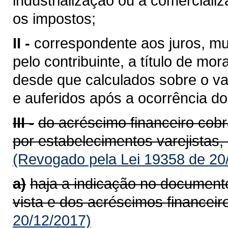
industrialização ou à comerciali
os impostos;
II -
correspondente aos juros, mu
pelo contribuinte, a título de mor
desde que calculados sobre o va
e auferidos após a ocorrência do 
III -
do acréscimo financeiro cob
por estabelecimentos varejistas,
(Revogado pela Lei 19358 de 20
a)
haja a indicação no documento
vista e dos acréscimos financeir
20/12/2017)