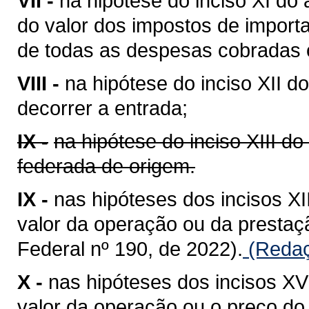
VII -
na hipótese do inciso XI do 
do valor dos impostos de importa
de todas as despesas cobradas o
VIII -
na hipótese do inciso XII do
decorrer a entrada;
IX -
na hipótese do inciso XIII do
federada de origem.
IX -
nas hipóteses dos incisos XII
valor da operação ou da presta
Federal nº 190, de 2022).
(Redaç
X -
nas hipóteses dos incisos XV 
valor da operação ou o preço do