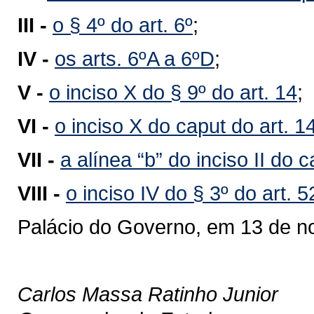
III -
o § 4º do art. 6º
;
IV -
os arts. 6ºA a 6ºD
;
V -
o inciso X do § 9º do art. 14
;
VI -
o inciso X do caput do art. 1
VII -
a alínea “b” do inciso II do c
VIII -
o inciso IV do § 3º do art. 5
Palácio do Governo, em 13 de n
Carlos Massa Ratinho Junior