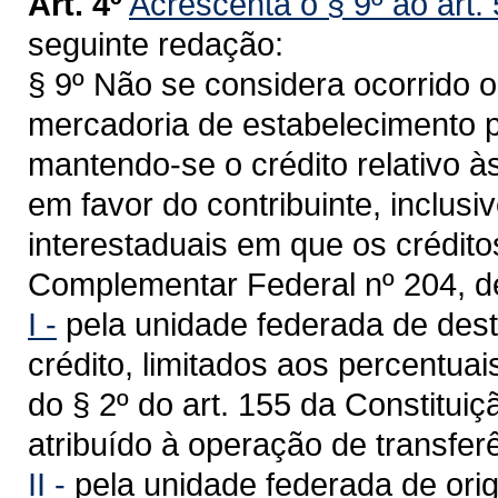
Art. 4º
Acrescenta o § 9º ao art. 
seguinte redação:
§ 9º Não se considera ocorrido o
mercadoria de estabelecimento p
mantendo-se o crédito relativo à
em favor do contribuinte, inclusi
interestaduais em que os crédit
Complementar Federal nº 204, d
I -
pela unidade federada de desti
crédito, limitados aos percentua
do § 2º do art. 155 da Constituiç
atribuído à operação de transferê
II -
pela unidade federada de orig