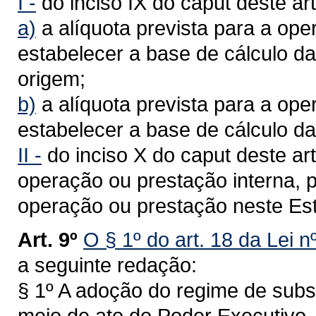
I -
do inciso IX do caput deste art
a)
a alíquota prevista para a ope
estabelecer a base de cálculo d
origem;
b)
a alíquota prevista para a ope
estabelecer a base de cálculo d
II -
do inciso X do caput deste art
operação ou prestação interna, p
operação ou prestação neste Es
Art. 9º
O § 1º do art. 18 da Lei 
a seguinte redação:
§ 1º A adoção do regime de substi
meio de ato do Poder Executivo