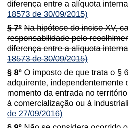
diferença entre a alíquota interna
18573 de 30/09/2015)
§ 7º
Na hipótese do inciso XV, c
responsabilidade pelo recolhime
diferença entre a alíquota interna
18573 de 30/09/2015)
§ 8º
O imposto de que trata o § 6
adquirente, independentemente 
momento da entrada no territóri
à comercialização ou à industrial
de 27/09/2016)
§ 9º
Não se considera ocorrido o