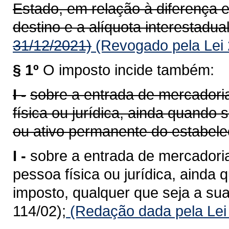
Estado, em relação à diferença e
destino e a alíquota interestadual
31/12/2021)
(Revogado pela Lei 
§ 1º
O imposto incide também:
I -
sobre a entrada de mercadoria
física ou jurídica, ainda quando
ou ativo permanente do estabele
I -
sobre a entrada de mercadoria
pessoa física ou jurídica, ainda 
imposto, qualquer que seja a sua
114/02);
(Redação dada pela Lei