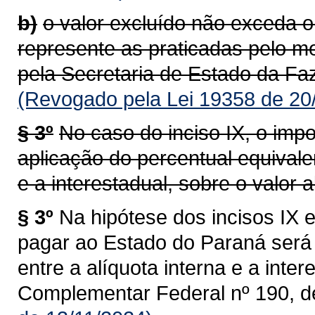
b)
o valor excluído não exceda o
represente as praticadas pelo m
pela Secretaria de Estado da Faz
(Revogado pela Lei 19358 de 20
§ 3º
No caso do inciso IX, o impo
aplicação do percentual equivalen
e a interestadual, sobre o valor al
§ 3º
Na hipótese dos incisos IX e
pagar ao Estado do Paraná será 
entre a alíquota interna e a intere
Complementar Federal nº 190, d