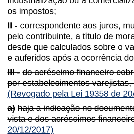
industrialização ou à comerciali
os impostos;
II -
correspondente aos juros, mu
pelo contribuinte, a título de mor
desde que calculados sobre o va
e auferidos após a ocorrência do 
III -
do acréscimo financeiro cob
por estabelecimentos varejistas,
(Revogado pela Lei 19358 de 20
a)
haja a indicação no documento
vista e dos acréscimos financeir
20/12/2017)