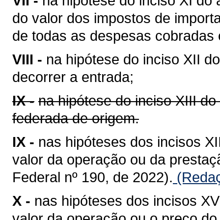
VII -
na hipótese do inciso XI do 
do valor dos impostos de importa
de todas as despesas cobradas o
VIII -
na hipótese do inciso XII do
decorrer a entrada;
IX -
na hipótese do inciso XIII do
federada de origem.
IX -
nas hipóteses dos incisos XII
valor da operação ou da presta
Federal nº 190, de 2022).
(Redaç
X -
nas hipóteses dos incisos XV 
valor da operação ou o preço do