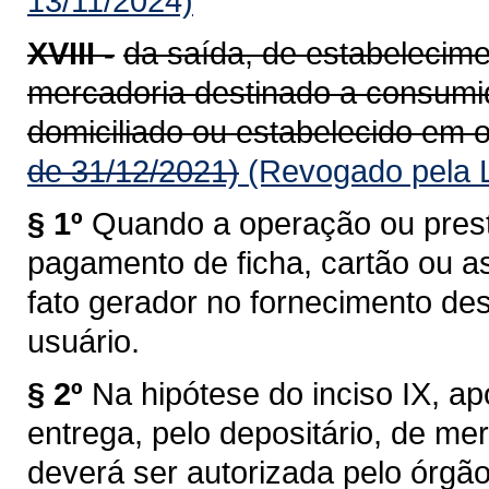
13/11/2024)
XVIII -
da saída, de estabelecime
mercadoria destinado a consumido
domiciliado ou estabelecido em o
de 31/12/2021)
(Revogado pela L
§ 1º
Quando a operação ou prest
pagamento de ficha, cartão ou a
fato gerador no fornecimento de
usuário.
§ 2º
Na hipótese do inciso IX, a
entrega, pelo depositário, de me
deverá ser autorizada pelo órgã