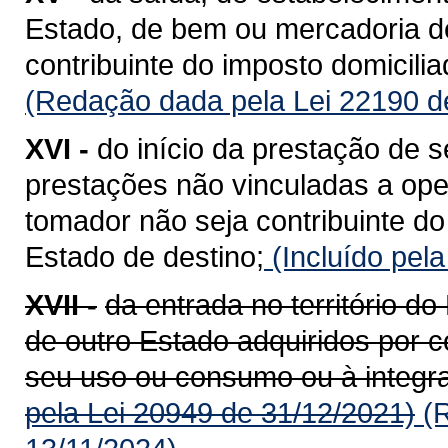
Estado, de bem ou mercadoria de
contribuinte do imposto domicili
(Redação dada pela Lei 22190 d
XVI -
do início da prestação de s
prestações não vinculadas a op
tomador não seja contribuinte do
Estado de destino;
(Incluído pel
XVII -
da entrada no território 
de outro Estado adquiridos por c
seu uso ou consumo ou à integra
pela Lei 20949 de 31/12/2021)
(R