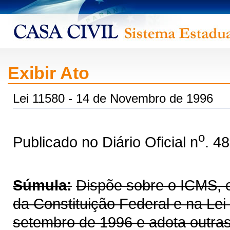
Exibir Ato
Lei 11580 - 14 de Novembro de 1996
o
Publicado no Diário Oficial n
. 4
Súmula:
Dispõe sobre o ICMS, co
da Constituição Federal e na Le
setembro de 1996 e adota outras