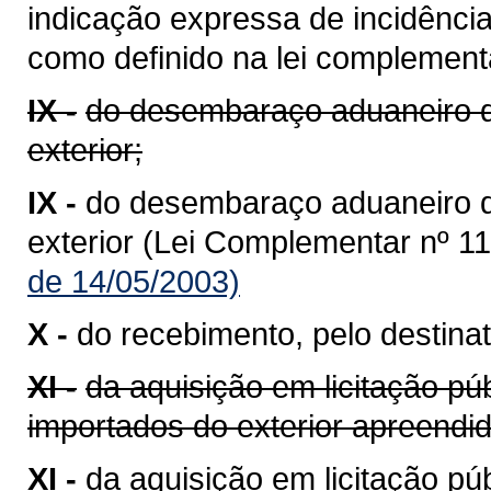
indicação expressa de incidênci
como definido na lei complementa
IX -
do desembaraço aduaneiro d
exterior;
IX -
do desembaraço aduaneiro 
exterior (Lei Complementar nº 11
de 14/05/2003)
X -
do recebimento, pelo destinat
XI -
da aquisição em licitação pú
importados do exterior apreend
XI -
da aquisição em licitação p