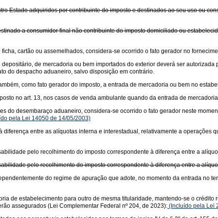
tro Estado adquiridos por contribuinte do imposto e destinados ao seu uso ou con
stinado a consumidor final não contribuinte do imposto domiciliado ou estabeleci
icha, cartão ou assemelhados, considera-se ocorrido o fato gerador no fornecime
o depositário, de mercadoria ou bem importados do exterior deverá ser autorizad
to do despacho aduaneiro, salvo disposição em contrário.
se, também, como fato gerador do imposto, a entrada de mercadoria ou bem no estab
posto no art. 13, nos casos de venda ambulante quando da entrada de mercadoria 
es do desembaraço aduaneiro, considera-se ocorrido o fato gerador neste momento
ído pela Lei 14050 de 14/05/2003)
diferença entre as alíquotas interna e interestadual, relativamente a operações
bilidade pelo recolhimento do imposto correspondente à diferença entre a alíquota
bilidade pelo recolhimento do imposto correspondente à diferença entre a alíquota
 independentemente do regime de apuração que adote, no momento da entrada no te
ria de estabelecimento para outro de mesma titularidade, mantendo-se o crédito re
 serão assegurados (Lei Complementar Federal nº 204, de 2023):
(Incluído pela Lei