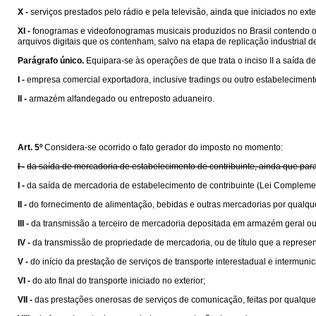
X -
serviços prestados pelo rádio e pela televisão, ainda que iniciados no exte
XI -
fonogramas e videofonogramas musicais produzidos no Brasil contendo obra
arquivos digitais que os contenham, salvo na etapa de replicação industrial de 
Parágrafo único.
Equipara-se às operações de que trata o inciso II a saída de
I -
empresa comercial exportadora, inclusive tradings ou outro estabelecime
II -
armazém alfandegado ou entreposto aduaneiro.
Art. 5º
Considera-se ocorrido o fato gerador do imposto no momento:
I -
da saída de mercadoria de estabelecimento de contribuinte, ainda que para
I -
da saída de mercadoria de estabelecimento de contribuinte (Lei Compleme
II -
do fornecimento de alimentação, bebidas e outras mercadorias por qualqu
III -
da transmissão a terceiro de mercadoria depositada em armazém geral ou
IV -
da transmissão de propriedade de mercadoria, ou de título que a represen
V -
do início da prestação de serviços de transporte interestadual e intermunic
VI -
do ato final do transporte iniciado no exterior;
VII -
das prestações onerosas de serviços de comunicação, feitas por qualquer