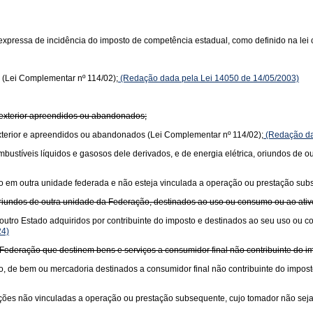
xpressa de incidência do imposto de competência estadual, como definido na lei 
 (Lei Complementar nº 114/02);
(Redação dada pela Lei 14050 de 14/05/2003)
 exterior apreendidos ou abandonados;
xterior e apreendidos ou abandonados (Lei Complementar nº 114/02);
(Redação da
 combustíveis líquidos e gasosos dele derivados, e de energia elétrica, oriundos de
ciado em outra unidade federada e não esteja vinculada a operação ou prestação su
oriundos de outra unidade da Federação, destinados ao uso ou consumo ou ao ati
outro Estado adquiridos por contribuinte do imposto e destinados ao seu uso ou 
24)
Federação que destinem bens e serviços a consumidor final não contribuinte do im
o, de bem ou mercadoria destinados a consumidor final não contribuinte do impost
stações não vinculadas a operação ou prestação subsequente, cujo tomador não seja