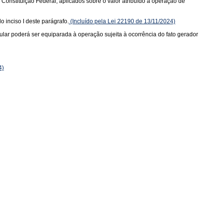
a Constituição Federal, aplicados sobre o valor atribuído à operação de
o inciso I deste parágrafo.
(Incluído pela Lei 22190 de 13/11/2024)
tular poderá ser equiparada à operação sujeita à ocorrência do fato gerador
4)