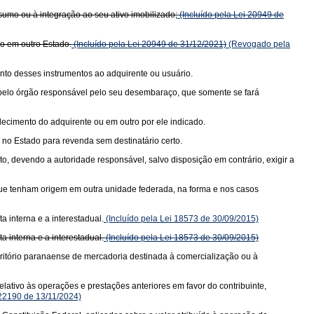
sumo ou à integração ao seu ativo imobilizado;
(Incluído pela Lei 20949 de
do em outro Estado.
(Incluído pela Lei 20949 de 31/12/2021)
(Revogado pela
nto desses instrumentos ao adquirente ou usuário.
a pelo órgão responsável pelo seu desembaraço, que somente se fará
elecimento do adquirente ou em outro por ele indicado.
no Estado para revenda sem destinatário certo.
, devendo a autoridade responsável, salvo disposição em contrário, exigir a
 que tenham origem em outra unidade federada, na forma e nos casos
 interna e a interestadual.
(Incluído pela Lei 18573 de 30/09/2015)
 interna e a interestadual.
(Incluído pela Lei 18573 de 30/09/2015)
rritório paranaense de mercadoria destinada à comercialização ou à
lativo às operações e prestações anteriores em favor do contribuinte,
 22190 de 13/11/2024)