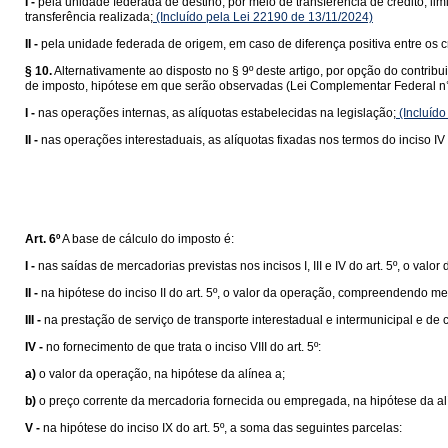
I -
pela unidade federada de destino, por meio de transferência de crédito, lim
transferência realizada;
(Incluído pela Lei 22190 de 13/11/2024)
II -
pela unidade federada de origem, em caso de diferença positiva entre os cr
§ 10.
Alternativamente ao disposto no § 9º deste artigo, por opção do contrib
de imposto, hipótese em que serão observadas (Lei Complementar Federal n°
I -
nas operações internas, as alíquotas estabelecidas na legislação;
(Incluído
II -
nas operações interestaduais, as alíquotas fixadas nos termos do inciso IV 
Art. 6º
A base de cálculo do imposto é:
I -
nas saídas de mercadorias previstas nos incisos I, III e IV do art. 5º, o valor
II -
na hipótese do inciso II do art. 5º, o valor da operação, compreendendo me
III -
na prestação de serviço de transporte interestadual e intermunicipal e de
IV -
no fornecimento de que trata o inciso VIII do art. 5º:
a)
o valor da operação, na hipótese da alínea a;
b)
o preço corrente da mercadoria fornecida ou empregada, na hipótese da al
V -
na hipótese do inciso IX do art. 5º, a soma das seguintes parcelas: