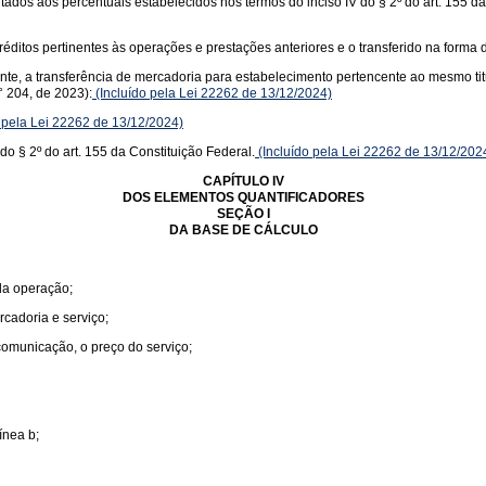
itados aos percentuais estabelecidos nos termos do inciso IV do § 2º do art. 155 d
éditos pertinentes às operações e prestações anteriores e o transferido na forma d
uinte, a transferência de mercadoria para estabelecimento pertencente ao mesmo ti
 204, de 2023):
(Incluído pela Lei 22262 de 13/12/2024)
 pela Lei 22262 de 13/12/2024)
do § 2º do art. 155 da Constituição Federal.
(Incluído pela Lei 22262 de 13/12/202
CAPÍTULO IV
DOS ELEMENTOS QUANTIFICADORES
SEÇÃO I
DA BASE DE CÁLCULO
 da operação;
rcadoria e serviço;
 comunicação, o preço do serviço;
ínea b;