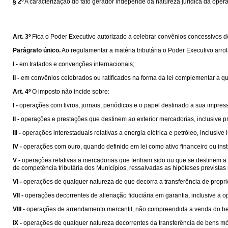
§ 2º
A caracterização do fato gerador independe da natureza jurídica da oper
Art. 3º
Fica o Poder Executivo autorizado a celebrar convênios concessivos de b
Parágrafo único.
Ao regulamentar a matéria tributária o Poder Executivo arro
I -
em tratados e convenções internacionais;
II -
em convênios celebrados ou ratificados na forma da lei complementar a que s
Art. 4º
O imposto não incide sobre:
I -
operações com livros, jornais, periódicos e o papel destinado a sua impres
II -
operações e prestações que destinem ao exterior mercadorias, inclusive pr
III -
operações interestaduais relativas a energia elétrica e petróleo, inclusiv
IV -
operações com ouro, quando definido em lei como ativo financeiro ou ins
V -
operações relativas a mercadorias que tenham sido ou que se destinem a se
de competência tributária dos Municípios, ressalvadas as hipóteses prevista
VI -
operações de qualquer natureza de que decorra a transferência de propri
VII -
operações decorrentes de alienação fiduciária em garantia, inclusive a
VIII -
operações de arrendamento mercantil, não compreendida a venda do be
IX -
operações de qualquer natureza decorrentes da transferência de bens mó