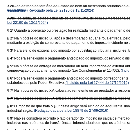
XVII -
da entrada no território do Estado de bem ou mercadoria oriundos de ou
31/12/2021)
(Revogado pela Lei 22190 de 13/11/2024)
XVIII -
da saída, de estabelecimento de contribuinte, de bem ou mercadoria de
Lei 22190 de 13/11/2024)
§ 1º
Quando a operação ou prestação for realizada mediante o pagamento de f
§ 2º
Na hipótese do inciso IX, após o desembaraço aduaneiro, a entrega, pel
mediante a exibição do comprovante de pagamento do imposto incidente no a
§ 3º
Para efeito de exigência do imposto por substituição tributária, inclui-
§ 4º
Poderá ser exigido o pagamento antecipado do imposto, observado o dis
§ 5º
Na hipótese de entrega de mercadoria ou bem importados do exterior ant
comprovação do pagamento do imposto (Lei Complementar nº 114/02).
(Inclu
§ 6º
Poderá ser exigido o pagamento antecipado do imposto correspondente à 
estabelecidos pelo Poder Executivo.
(Incluído pela Lei 17444 de 27/12/2012)
§ 7º
Na hipótese do inciso XV, caberá ao remetente ou ao prestador a responsa
§ 7º
Na hipótese do inciso XV, caberá ao remetente ou ao prestador a responsa
§ 8º
O imposto de que trata o § 6º deste artigo será exigido do adquirente,
industrialização.
(Redação dada pela Lei 18879 de 27/09/2016)
§ 9º
Não se considera ocorrido o fato gerador do imposto na saída de mercado
inclusive nas hipóteses de transferências interestaduais em que os créditos