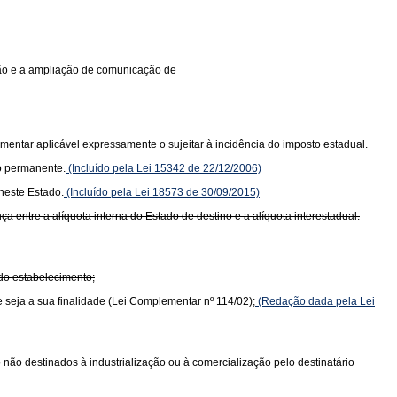
ição e a ampliação de comunicação de
mentar aplicável expressamente o sujeitar à incidência do imposto estadual.
o permanente.
(Incluído pela Lei 15342 de 22/12/2006)
neste Estado.
(Incluído pela Lei 18573 de 30/09/2015)
 entre a alíquota interna do Estado de destino e a alíquota interestadual:
 do estabelecimento;
e seja a sua finalidade (Lei Complementar nº 114/02);
(Redação dada pela Lei
do não destinados à industrialização ou à comercialização pelo destinatário