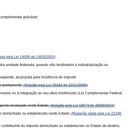
complementar aplicável;
da pela Lei 14050 de 14/05/2003)
 outra unidade federada, quando não destinados à industrialização ou
bseqüente, alcançada pela incidência do imposto.
vo permanente.
(Incluído pela Lei 15342 de 22/12/2006)
consumo ou à integração ao seu ativo imobilizado (Lei Complementar Federal
posto localizado neste Estado.
(Incluído pela Lei 18573 de 30/09/2015)
o domiciliado ou estabelecido neste Estado;
(Redação dada pela Lei 22190
 contribuinte do imposto domiciliado ou estabelecido no Estado de destino;