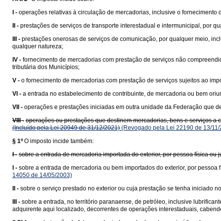
I -
operações relativas à circulação de mercadorias, inclusive o fornecimento
II -
prestações de serviços de transporte interestadual e intermunicipal, por q
III -
prestações onerosas de serviços de comunicação, por qualquer meio, incl
qualquer natureza;
IV -
fornecimento de mercadorias com prestação de serviços não compreend
tributária dos Municípios;
V -
o fornecimento de mercadorias com prestação de serviços sujeitos ao impo
VI -
a entrada no estabelecimento de contribuinte, de mercadoria ou bem ori
VII -
operações e prestações iniciadas em outra unidade da Federação que des
VIII -
operações ou prestações que destinem mercadorias, bens e serviços a con
(Incluído pela Lei 20949 de 31/12/2021)
(Revogado pela Lei 22190 de 13/11/
§ 1º
O imposto incide também:
I -
sobre a entrada de mercadoria importada do exterior, por pessoa física ou
I -
sobre a entrada de mercadoria ou bem importados do exterior, por pessoa fí
14050 de 14/05/2003)
II -
sobre o serviço prestado no exterior ou cuja prestação se tenha iniciado no 
III -
sobre a entrada, no território paranaense, de petróleo, inclusive lubrific
adquirente aqui localizado, decorrentes de operações interestaduais, cabend