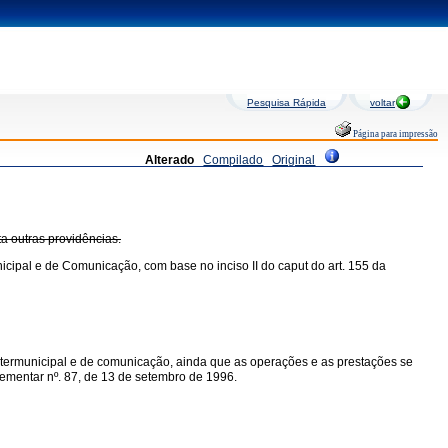
Pesquisa Rápida
voltar
Página para impressão
Alterado
Compilado
Original
ta outras providências.
icipal e de Comunicação, com base no inciso II do caput do art. 155 da
intermunicipal e de comunicação, ainda que as operações e as prestações se
mplementar nº. 87, de 13 de setembro de 1996.