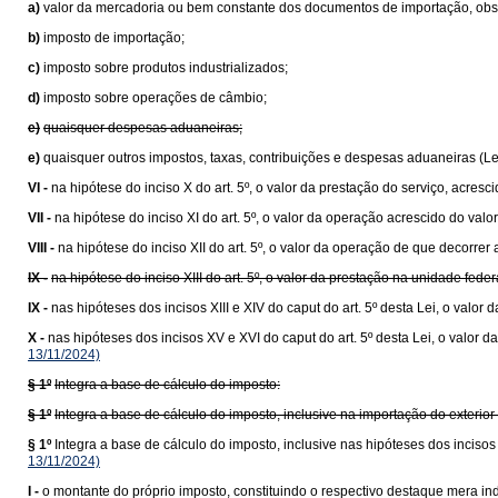
a)
valor da mercadoria ou bem constante dos documentos de importação, obser
b)
imposto de importação;
c)
imposto sobre produtos industrializados;
d)
imposto sobre operações de câmbio;
e)
quaisquer despesas aduaneiras;
e)
quaisquer outros impostos, taxas, contribuições e despesas aduaneiras (L
VI -
na hipótese do inciso X do art. 5º, o valor da prestação do serviço, acresc
VII -
na hipótese do inciso XI do art. 5º, o valor da operação acrescido do va
VIII -
na hipótese do inciso XII do art. 5º, o valor da operação de que decorrer 
IX -
na hipótese do inciso XIII do art. 5º, o valor da prestação na unidade fede
IX -
nas hipóteses dos incisos XIII e XIV do caput do art. 5º desta Lei, o val
X -
nas hipóteses dos incisos XV e XVI do caput do art. 5º desta Lei, o valo
13/11/2024)
§ 1º
Integra a base de cálculo do imposto:
§ 1º
Integra a base de cálculo do imposto, inclusive na importação do exteri
§ 1º
Integra a base de cálculo do imposto, inclusive nas hipóteses dos inciso
13/11/2024)
I -
o montante do próprio imposto, constituindo o respectivo destaque mera ind