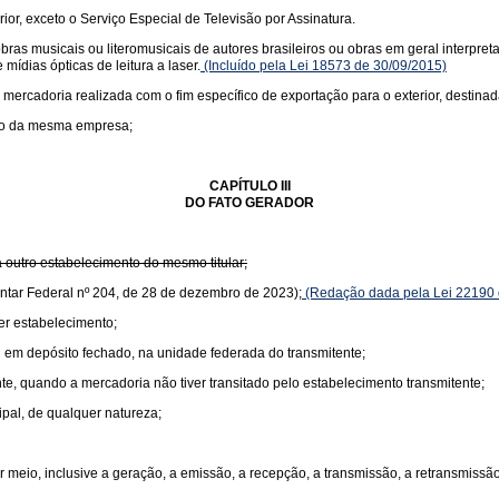
rior, exceto o Serviço Especial de Televisão por Assinatura.
s musicais ou literomusicais de autores brasileiros ou obras em geral interpretad
mídias ópticas de leitura a laser.
(Incluído pela Lei 18573 de 30/09/2015)
 mercadoria realizada com o fim específico de exportação para o exterior, destinad
nto da mesma empresa;
CAPÍTULO III
DO FATO GERADOR
 outro estabelecimento do mesmo titular;
ntar Federal nº 204, de 28 de dezembro de 2023);
(Redação dada pela Lei 22190 
er estabelecimento;
 em depósito fechado, na unidade federada do transmitente;
te, quando a mercadoria não tiver transitado pelo estabelecimento transmitente;
ipal, de qualquer natureza;
 meio, inclusive a geração, a emissão, a recepção, a transmissão, a retransmiss