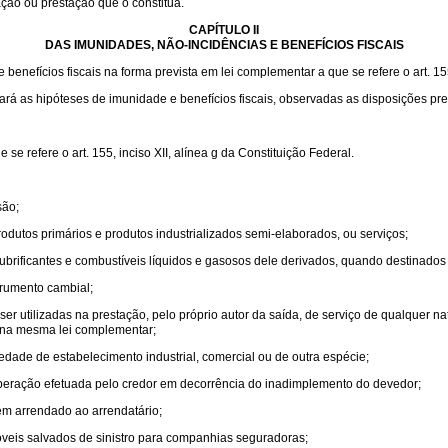
ação ou prestação que o constitua.
CAPÍTULO II
DAS IMUNIDADES, NÃO-INCIDÊNCIAS E BENEFÍCIOS FISCAIS
enefícios fiscais na forma prevista em lei complementar a que se refere o art. 155,
lará as hipóteses de imunidade e benefícios fiscais, observadas as disposições pre
e refere o art. 155, inciso XII, alínea g da Constituição Federal.
são;
odutos primários e produtos industrializados semi-elaborados, ou serviços;
e lubrificantes e combustíveis líquidos e gasosos dele derivados, quando destinados
trumento cambial;
r utilizadas na prestação, pelo próprio autor da saída, de serviço de qualquer n
s na mesma lei complementar;
edade de estabelecimento industrial, comercial ou de outra espécie;
 operação efetuada pelo credor em decorrência do inadimplemento do devedor;
m arrendado ao arrendatário;
veis salvados de sinistro para companhias seguradoras;