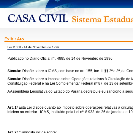
Exibir Ato
Lei 11580 - 14 de Novembro de 1996
o
Publicado no Diário Oficial n
. 4885 de 14 de Novembro de 1996
Súmula:
Dispõe sobre o ICMS, com base no art. 155, inc. II, §§ 2º e 3º, da C
Súmula:
Dispõe sobre o Imposto sobre Operações relativas à Circulação de M
Constituição Federal e na Lei Complementar Federal nº 87, de 13 de setembr
A Assembléia Legislativa do Estado do Paraná decretou e eu sanciono a segui
Art. 1º
Esta Lei dispõe quanto ao imposto sobre operações relativas à circul
iniciem no exterior - ICMS, instituído pela Lei nº. 8.933, de 26 de janeiro de 
Art. 2º
O imposto incide sobre: