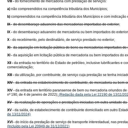
VIII -
do fornecimento de mercadoria com prestação de serviços:
a)
não compreendidos na competência tributária dos Municípios;
b)
compreendidos na competência tributária dos Municípios e com indicação e
IX -
do desembaraço aduaneiro das mercadorias importadas do exterior;
IX -
do desembaraço aduaneiro de mercadoria ou bem importados do exterior
X -
do recebimento, pelo destinatário, de serviço prestado no exterior;
XI -
da aquisição em licitação pública de bens ou mercadorias importados do
XI -
da aquisição em licitação pública de mercadoria ou bem importados do e
XII -
da entrada no território do Estado de petróleo, inclusive lubrificantes e
comercialização;
XIII -
da utilização, por contribuinte, de serviço cuja prestação se tenha ini
XIV -
da entrada no estabelecimento de contribuinte, de mercadoria ou bem 
XIV -
da entrada em território paranaense de bem ou mercadoria oriundos de 
nº 190, de 4 de janeiro de 2022);
(Redação dada pela Lei 22190 de 13/11/20
XV -
da realização de operações e prestações iniciadas em outra unidade da 
XV -
da saída, de estabelecimento de contribuinte domiciliado em outro Estad
de 13/11/2024)
XVI -
do início da prestação de serviço de transporte interestadual, nas pre
(Incluído pela Lei 20949 de 31/12/2021)