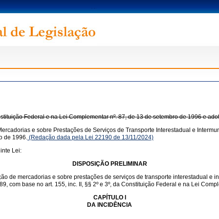
onstituição Federal e na Lei Complementar nº. 87, de 13 de setembro de 1996 e ado
ercadorias e sobre Prestações de Serviços de Transporte Interestadual e Intermun
o de 1996.
(Redação dada pela Lei 22190 de 13/11/2024)
nte Lei:
DISPOSIÇÃO PRELIMINAR
ação de mercadorias e sobre prestações de serviços de transporte interestadual e 
1989, com base no art. 155, inc. II, §§ 2º e 3º, da Constituição Federal e na Lei Co
CAPÍTULO I
DA INCIDÊNCIA