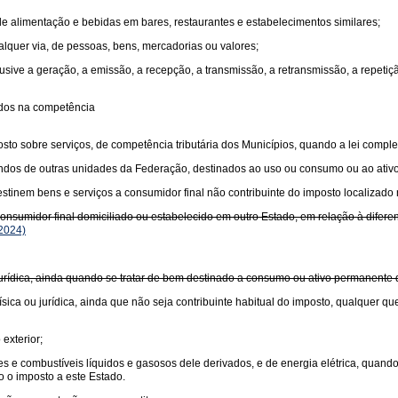
 de alimentação e bebidas em bares, restaurantes e estabelecimentos similares;
ualquer via, de pessoas, bens, mercadorias ou valores;
usive a geração, a emissão, a recepção, a transmissão, a retransmissão, a repet
idos na competência
sto sobre serviços, de competência tributária dos Municípios, quando a lei comple
undos de outras unidades da Federação, destinados ao uso ou consumo ou ao ativ
tinem bens e serviços a consumidor final não contribuinte do imposto localizado 
sumidor final domiciliado ou estabelecido em outro Estado, em relação à diferença
2024)
 jurídica, ainda quando se tratar de bem destinado a consumo ou ativo permanente
sica ou jurídica, ainda que não seja contribuinte habitual do imposto, qualquer qu
exterior;
antes e combustíveis líquidos e gasosos dele derivados, e de energia elétrica, quan
o o imposto a este Estado.