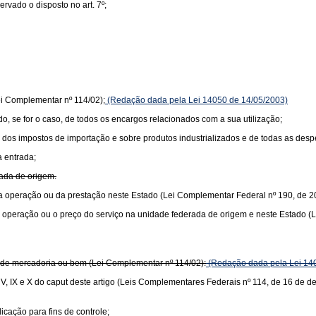
vado o disposto no art. 7º;
ei Complementar nº 114/02);
(Redação dada pela Lei 14050 de 14/05/2003)
ido, se for o caso, de todos os encargos relacionados com a sua utilização;
lor dos impostos de importação e sobre produtos industrializados e de todas as de
a entrada;
rada de origem.
or da operação ou da prestação neste Estado (Lei Complementar Federal nº 190, de 2
r da operação ou o preço do serviço na unidade federada de origem e neste Estado 
or de mercadoria ou bem (Lei Complementar nº 114/02):
(Redação dada pela Lei 14
s V, IX e X do caput deste artigo (Leis Complementares Federais nº 114, de 16 de 
icação para fins de controle;