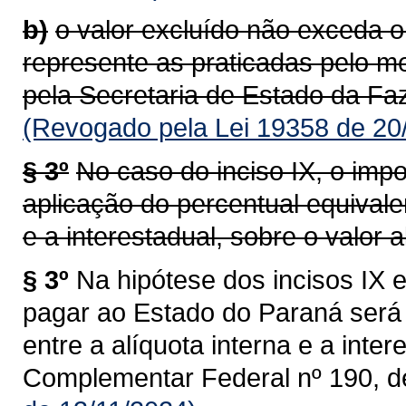
b)
o valor excluído não exceda o
represente as praticadas pelo m
pela Secretaria de Estado da Faz
(Revogado pela Lei 19358 de 20
§ 3º
No caso do inciso IX, o impo
aplicação do percentual equivalen
e a interestadual, sobre o valor al
§ 3º
Na hipótese dos incisos IX e
pagar ao Estado do Paraná será 
entre a alíquota interna e a intere
Complementar Federal nº 190, d