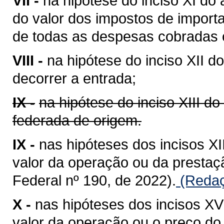
VII -
na hipótese do inciso XI do 
do valor dos impostos de importa
de todas as despesas cobradas o
VIII -
na hipótese do inciso XII do
decorrer a entrada;
IX -
na hipótese do inciso XIII do
federada de origem.
IX -
nas hipóteses dos incisos XII
valor da operação ou da presta
Federal nº 190, de 2022).
(Redaç
X -
nas hipóteses dos incisos XV 
valor da operação ou o preço do