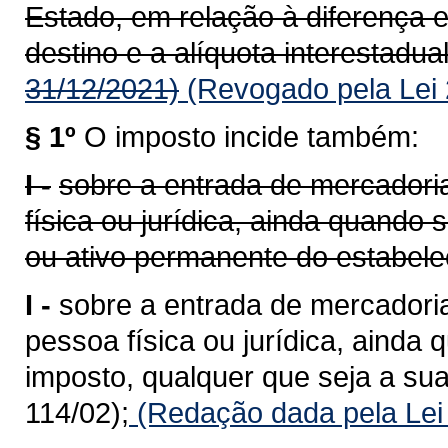
Estado, em relação à diferença e
destino e a alíquota interestadual
31/12/2021)
(Revogado pela Lei 
§ 1º
O imposto incide também:
I -
sobre a entrada de mercadoria
física ou jurídica, ainda quando
ou ativo permanente do estabele
I -
sobre a entrada de mercadoria
pessoa física ou jurídica, ainda 
imposto, qualquer que seja a sua
114/02);
(Redação dada pela Lei