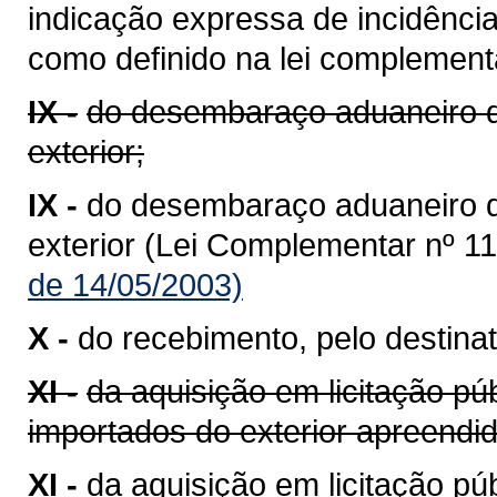
indicação expressa de incidênci
como definido na lei complementa
IX -
do desembaraço aduaneiro d
exterior;
IX -
do desembaraço aduaneiro 
exterior (Lei Complementar nº 11
de 14/05/2003)
X -
do recebimento, pelo destinat
XI -
da aquisição em licitação pú
importados do exterior apreend
XI -
da aquisição em licitação p