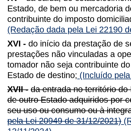
Estado, de bem ou mercadoria de
contribuinte do imposto domicili
(Redação dada pela Lei 22190 d
XVI -
do início da prestação de s
prestações não vinculadas a op
tomador não seja contribuinte do
Estado de destino;
(Incluído pel
XVII -
da entrada no território 
de outro Estado adquiridos por c
seu uso ou consumo ou à integra
pela Lei 20949 de 31/12/2021)
(R