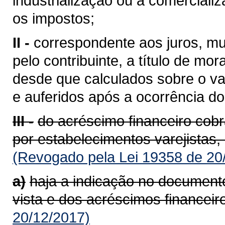
industrialização ou à comerciali
os impostos;
II -
correspondente aos juros, mu
pelo contribuinte, a título de mor
desde que calculados sobre o va
e auferidos após a ocorrência do 
III -
do acréscimo financeiro cob
por estabelecimentos varejistas,
(Revogado pela Lei 19358 de 20
a)
haja a indicação no documento
vista e dos acréscimos financeir
20/12/2017)