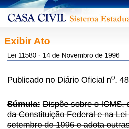
Exibir Ato
Lei 11580 - 14 de Novembro de 1996
o
Publicado no Diário Oficial n
. 4
Súmula:
Dispõe sobre o ICMS, co
da Constituição Federal e na Le
setembro de 1996 e adota outras