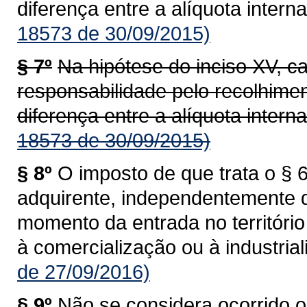
diferença entre a alíquota interna
18573 de 30/09/2015)
§ 7º
Na hipótese do inciso XV, c
responsabilidade pelo recolhime
diferença entre a alíquota interna
18573 de 30/09/2015)
§ 8º
O imposto de que trata o § 6
adquirente, independentemente 
momento da entrada no territóri
à comercialização ou à industrial
de 27/09/2016)
§ 9º
Não se considera ocorrido o