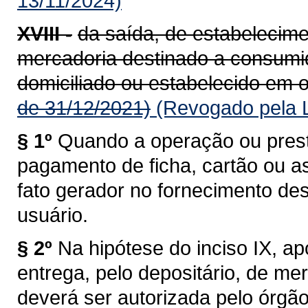
13/11/2024)
XVIII -
da saída, de estabelecime
mercadoria destinado a consumido
domiciliado ou estabelecido em o
de 31/12/2021)
(Revogado pela L
§ 1º
Quando a operação ou prest
pagamento de ficha, cartão ou a
fato gerador no fornecimento de
usuário.
§ 2º
Na hipótese do inciso IX, a
entrega, pelo depositário, de me
deverá ser autorizada pelo órgã