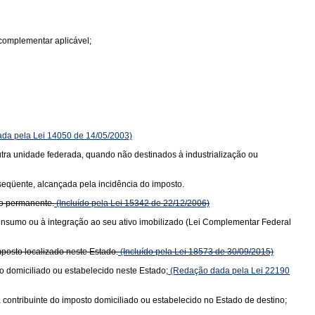
complementar aplicável;
da pela Lei 14050 de 14/05/2003)
 outra unidade federada, quando não destinados à industrialização ou
bseqüente, alcançada pela incidência do imposto.
vo permanente.
(Incluído pela Lei 15342 de 22/12/2006)
consumo ou à integração ao seu ativo imobilizado (Lei Complementar Federal
posto localizado neste Estado.
(Incluído pela Lei 18573 de 30/09/2015)
o domiciliado ou estabelecido neste Estado;
(Redação dada pela Lei 22190
 contribuinte do imposto domiciliado ou estabelecido no Estado de destino;