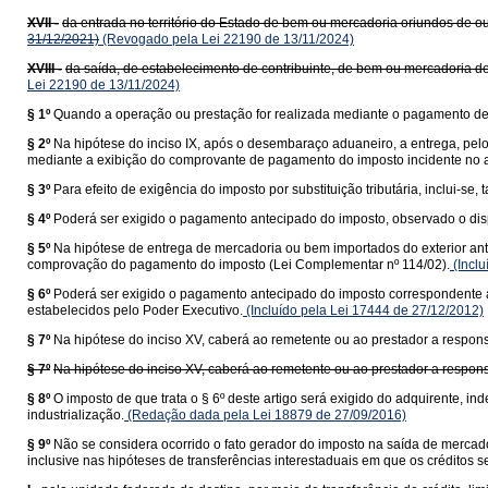
XVII -
da entrada no território do Estado de bem ou mercadoria oriundos de ou
31/12/2021)
(Revogado pela Lei 22190 de 13/11/2024)
XVIII -
da saída, de estabelecimento de contribuinte, de bem ou mercadoria de
Lei 22190 de 13/11/2024)
§ 1º
Quando a operação ou prestação for realizada mediante o pagamento de f
§ 2º
Na hipótese do inciso IX, após o desembaraço aduaneiro, a entrega, pel
mediante a exibição do comprovante de pagamento do imposto incidente no a
§ 3º
Para efeito de exigência do imposto por substituição tributária, inclui-
§ 4º
Poderá ser exigido o pagamento antecipado do imposto, observado o dis
§ 5º
Na hipótese de entrega de mercadoria ou bem importados do exterior ant
comprovação do pagamento do imposto (Lei Complementar nº 114/02).
(Inclu
§ 6º
Poderá ser exigido o pagamento antecipado do imposto correspondente à 
estabelecidos pelo Poder Executivo.
(Incluído pela Lei 17444 de 27/12/2012)
§ 7º
Na hipótese do inciso XV, caberá ao remetente ou ao prestador a responsa
§ 7º
Na hipótese do inciso XV, caberá ao remetente ou ao prestador a responsa
§ 8º
O imposto de que trata o § 6º deste artigo será exigido do adquirente,
industrialização.
(Redação dada pela Lei 18879 de 27/09/2016)
§ 9º
Não se considera ocorrido o fato gerador do imposto na saída de mercado
inclusive nas hipóteses de transferências interestaduais em que os créditos