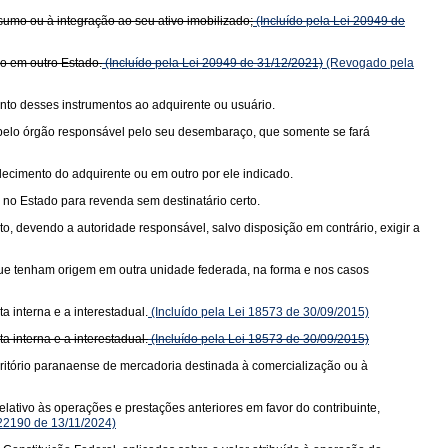
sumo ou à integração ao seu ativo imobilizado;
(Incluído pela Lei 20949 de
do em outro Estado.
(Incluído pela Lei 20949 de 31/12/2021)
(Revogado pela
nto desses instrumentos ao adquirente ou usuário.
a pelo órgão responsável pelo seu desembaraço, que somente se fará
elecimento do adquirente ou em outro por ele indicado.
no Estado para revenda sem destinatário certo.
, devendo a autoridade responsável, salvo disposição em contrário, exigir a
 que tenham origem em outra unidade federada, na forma e nos casos
 interna e a interestadual.
(Incluído pela Lei 18573 de 30/09/2015)
 interna e a interestadual.
(Incluído pela Lei 18573 de 30/09/2015)
rritório paranaense de mercadoria destinada à comercialização ou à
lativo às operações e prestações anteriores em favor do contribuinte,
 22190 de 13/11/2024)