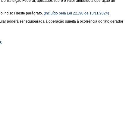
a Constituição Federal, aplicados sobre o valor atribuído à operação de
o inciso I deste parágrafo.
(Incluído pela Lei 22190 de 13/11/2024)
tular poderá ser equiparada à operação sujeita à ocorrência do fato gerador
4)