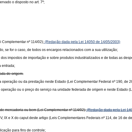
vado o disposto no art. 7º;
ei Complementar nº 114/02);
(Redação dada pela Lei 14050 de 14/05/2003)
ido, se for o caso, de todos os encargos relacionados com a sua utilização;
lor dos impostos de importação e sobre produtos industrializados e de todas as de
a entrada;
rada de origem.
or da operação ou da prestação neste Estado (Lei Complementar Federal nº 190, de 2
r da operação ou o preço do serviço na unidade federada de origem e neste Estado 
or de mercadoria ou bem (Lei Complementar nº 114/02):
(Redação dada pela Lei 14
s V, IX e X do caput deste artigo (Leis Complementares Federais nº 114, de 16 de 
icação para fins de controle;