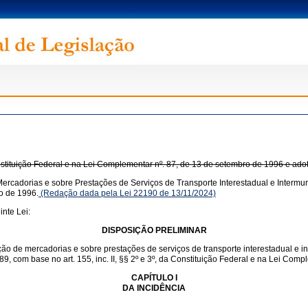
onstituição Federal e na Lei Complementar nº. 87, de 13 de setembro de 1996 e ado
ercadorias e sobre Prestações de Serviços de Transporte Interestadual e Intermun
o de 1996.
(Redação dada pela Lei 22190 de 13/11/2024)
nte Lei:
DISPOSIÇÃO PRELIMINAR
ação de mercadorias e sobre prestações de serviços de transporte interestadual e 
1989, com base no art. 155, inc. II, §§ 2º e 3º, da Constituição Federal e na Lei Co
CAPÍTULO I
DA INCIDÊNCIA