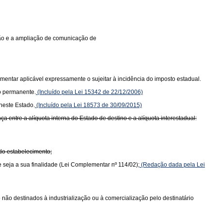
ição e a ampliação de comunicação de
mentar aplicável expressamente o sujeitar à incidência do imposto estadual.
o permanente.
(Incluído pela Lei 15342 de 22/12/2006)
neste Estado.
(Incluído pela Lei 18573 de 30/09/2015)
 entre a alíquota interna do Estado de destino e a alíquota interestadual:
 do estabelecimento;
e seja a sua finalidade (Lei Complementar nº 114/02);
(Redação dada pela Lei
do não destinados à industrialização ou à comercialização pelo destinatário