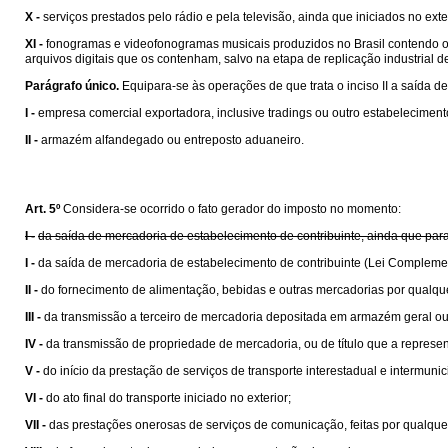
X -
serviços prestados pelo rádio e pela televisão, ainda que iniciados no exte
XI -
fonogramas e videofonogramas musicais produzidos no Brasil contendo obra
arquivos digitais que os contenham, salvo na etapa de replicação industrial de 
Parágrafo único.
Equipara-se às operações de que trata o inciso II a saída de
I -
empresa comercial exportadora, inclusive tradings ou outro estabelecime
II -
armazém alfandegado ou entreposto aduaneiro.
Art. 5º
Considera-se ocorrido o fato gerador do imposto no momento:
I -
da saída de mercadoria de estabelecimento de contribuinte, ainda que para
I -
da saída de mercadoria de estabelecimento de contribuinte (Lei Compleme
II -
do fornecimento de alimentação, bebidas e outras mercadorias por qualqu
III -
da transmissão a terceiro de mercadoria depositada em armazém geral ou
IV -
da transmissão de propriedade de mercadoria, ou de título que a represen
V -
do início da prestação de serviços de transporte interestadual e intermunic
VI -
do ato final do transporte iniciado no exterior;
VII -
das prestações onerosas de serviços de comunicação, feitas por qualquer