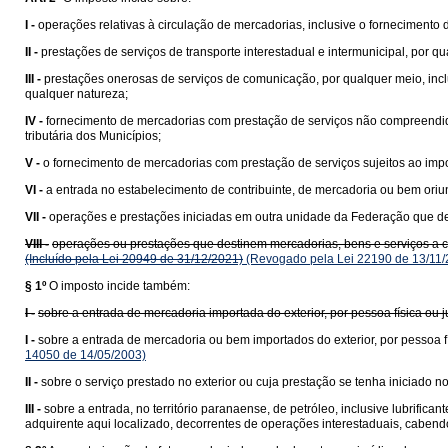
I -
operações relativas à circulação de mercadorias, inclusive o fornecimento
II -
prestações de serviços de transporte interestadual e intermunicipal, por q
III -
prestações onerosas de serviços de comunicação, por qualquer meio, incl
qualquer natureza;
IV -
fornecimento de mercadorias com prestação de serviços não compreend
tributária dos Municípios;
V -
o fornecimento de mercadorias com prestação de serviços sujeitos ao impo
VI -
a entrada no estabelecimento de contribuinte, de mercadoria ou bem ori
VII -
operações e prestações iniciadas em outra unidade da Federação que des
VIII -
operações ou prestações que destinem mercadorias, bens e serviços a con
(Incluído pela Lei 20949 de 31/12/2021)
(Revogado pela Lei 22190 de 13/11/
§ 1º
O imposto incide também:
I -
sobre a entrada de mercadoria importada do exterior, por pessoa física ou
I -
sobre a entrada de mercadoria ou bem importados do exterior, por pessoa fí
14050 de 14/05/2003)
II -
sobre o serviço prestado no exterior ou cuja prestação se tenha iniciado no 
III -
sobre a entrada, no território paranaense, de petróleo, inclusive lubrific
adquirente aqui localizado, decorrentes de operações interestaduais, cabend