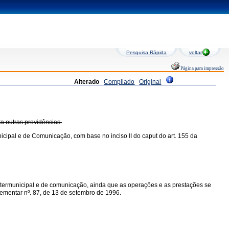
Pesquisa Rápida
voltar
Página para impressão
Alterado
Compilado
Original
ta outras providências.
icipal e de Comunicação, com base no inciso II do caput do art. 155 da
intermunicipal e de comunicação, ainda que as operações e as prestações se
mplementar nº. 87, de 13 de setembro de 1996.