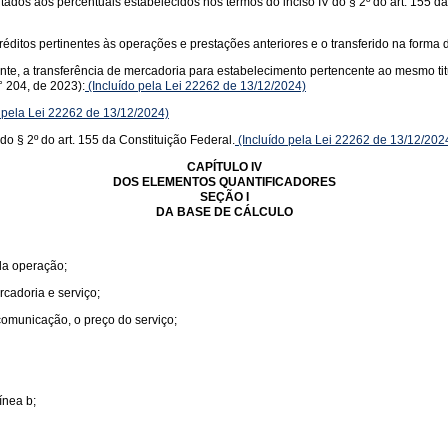
itados aos percentuais estabelecidos nos termos do inciso IV do § 2º do art. 155 d
éditos pertinentes às operações e prestações anteriores e o transferido na forma d
uinte, a transferência de mercadoria para estabelecimento pertencente ao mesmo ti
 204, de 2023):
(Incluído pela Lei 22262 de 13/12/2024)
 pela Lei 22262 de 13/12/2024)
do § 2º do art. 155 da Constituição Federal.
(Incluído pela Lei 22262 de 13/12/202
CAPÍTULO IV
DOS ELEMENTOS QUANTIFICADORES
SEÇÃO I
DA BASE DE CÁLCULO
 da operação;
rcadoria e serviço;
 comunicação, o preço do serviço;
ínea b;