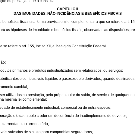
ação ou prestação que o constitua.
CAPÍTULO II
DAS IMUNIDADES, NÃO-INCIDÊNCIAS E BENEFÍCIOS FISCAIS
enefícios fiscais na forma prevista em lei complementar a que se refere o art. 155,
lará as hipóteses de imunidade e benefícios fiscais, observadas as disposições pre
e refere o art. 155, inciso XII, alínea g da Constituição Federal.
são;
odutos primários e produtos industrializados semi-elaborados, ou serviços;
e lubrificantes e combustíveis líquidos e gasosos dele derivados, quando destinados
trumento cambial;
r utilizadas na prestação, pelo próprio autor da saída, de serviço de qualquer n
s na mesma lei complementar;
edade de estabelecimento industrial, comercial ou de outra espécie;
 operação efetuada pelo credor em decorrência do inadimplemento do devedor;
m arrendado ao arrendatário;
veis salvados de sinistro para companhias seguradoras;