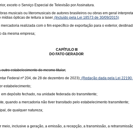
rior, exceto o Serviço Especial de Televisão por Assinatura.
s musicais ou literomusicais de autores brasileiros ou obras em geral interpretad
mídias ópticas de leitura a laser.
(Incluído pela Lei 18573 de 30/09/2015)
 mercadoria realizada com o fim específico de exportação para o exterior, destinad
nto da mesma empresa;
CAPÍTULO III
DO FATO GERADOR
 outro estabelecimento do mesmo titular;
ntar Federal nº 204, de 28 de dezembro de 2023);
(Redação dada pela Lei 22190 
er estabelecimento;
 em depósito fechado, na unidade federada do transmitente;
te, quando a mercadoria não tiver transitado pelo estabelecimento transmitente;
ipal, de qualquer natureza;
 meio, inclusive a geração, a emissão, a recepção, a transmissão, a retransmiss