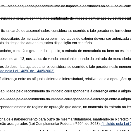
tro Estado adquiridos por contribuinte do imposto e destinados ao seu uso ou con
stinado a consumidor final não contribuinte do imposto domiciliado ou estabeleci
icha, cartão ou assemelhados, considera-se ocorrido o fato gerador no fornecime
o depositário, de mercadoria ou bem importados do exterior deverá ser autorizad
to do despacho aduaneiro, salvo disposição em contrário.
se, também, como fato gerador do imposto, a entrada de mercadoria ou bem no estab
posto no art. 13, nos casos de venda ambulante quando da entrada de mercadoria 
es do desembaraço aduaneiro, considera-se ocorrido o fato gerador neste momento
ído pela Lei 14050 de 14/05/2003)
diferença entre as alíquotas interna e interestadual, relativamente a operações
bilidade pelo recolhimento do imposto correspondente à diferença entre a alíquota
bilidade pelo recolhimento do imposto correspondente à diferença entre a alíquota
 independentemente do regime de apuração que adote, no momento da entrada no te
ria de estabelecimento para outro de mesma titularidade, mantendo-se o crédito re
 serão assegurados (Lei Complementar Federal nº 204, de 2023):
(Incluído pela Lei