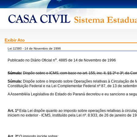
Exibir Ato
Lei 11580 - 14 de Novembro de 1996
o
Publicado no Diário Oficial n
. 4885 de 14 de Novembro de 1996
Súmula:
Dispõe sobre o ICMS, com base no art. 155, inc. II, §§ 2º e 3º, da C
Súmula:
Dispõe sobre o Imposto sobre Operações relativas à Circulação de M
Constituição Federal e na Lei Complementar Federal nº 87, de 13 de setembr
A Assembléia Legislativa do Estado do Paraná decretou e eu sanciono a segui
Art. 1º
Esta Lei dispõe quanto ao imposto sobre operações relativas à circul
iniciem no exterior - ICMS, instituído pela Lei nº. 8.933, de 26 de janeiro de 
Art. 2º
O imposto incide sobre: