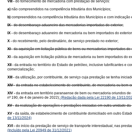
VIII -
do fornecimento de mercadoria com prestação de serviços:
a)
não compreendidos na competência tributária dos Municípios;
b)
compreendidos na competência tributária dos Municípios e com indicação e
IX -
do desembaraço aduaneiro das mercadorias importadas do exterior;
IX -
do desembaraço aduaneiro de mercadoria ou bem importados do exterior
X -
do recebimento, pelo destinatário, de serviço prestado no exterior;
XI -
da aquisição em licitação pública de bens ou mercadorias importados do
XI -
da aquisição em licitação pública de mercadoria ou bem importados do e
XII -
da entrada no território do Estado de petróleo, inclusive lubrificantes e
comercialização;
XIII -
da utilização, por contribuinte, de serviço cuja prestação se tenha ini
XIV -
da entrada no estabelecimento de contribuinte, de mercadoria ou bem 
XIV -
da entrada em território paranaense de bem ou mercadoria oriundos de 
nº 190, de 4 de janeiro de 2022);
(Redação dada pela Lei 22190 de 13/11/20
XV -
da realização de operações e prestações iniciadas em outra unidade da 
XV -
da saída, de estabelecimento de contribuinte domiciliado em outro Estad
de 13/11/2024)
XVI -
do início da prestação de serviço de transporte interestadual, nas pre
(Incluído pela Lei 20949 de 31/12/2021)