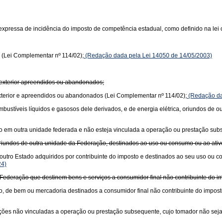
xpressa de incidência do imposto de competência estadual, como definido na lei 
 (Lei Complementar nº 114/02);
(Redação dada pela Lei 14050 de 14/05/2003)
 exterior apreendidos ou abandonados;
xterior e apreendidos ou abandonados (Lei Complementar nº 114/02);
(Redação da
 combustíveis líquidos e gasosos dele derivados, e de energia elétrica, oriundos de
ciado em outra unidade federada e não esteja vinculada a operação ou prestação su
oriundos de outra unidade da Federação, destinados ao uso ou consumo ou ao ati
outro Estado adquiridos por contribuinte do imposto e destinados ao seu uso ou 
24)
Federação que destinem bens e serviços a consumidor final não contribuinte do im
o, de bem ou mercadoria destinados a consumidor final não contribuinte do impost
stações não vinculadas a operação ou prestação subsequente, cujo tomador não seja