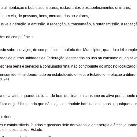
 de alimentação e bebidas em bares, restaurantes e estabelecimentos similares;
ualquer via, de pessoas, bens, mercadorias ou valores;
usive a geração, a emissão, a recepção, a transmissão, a retransmissão, a repet
idos na competência
sto sobre serviços, de competência tributária dos Municípios, quando a lei comple
undos de outras unidades da Federação, destinados ao uso ou consumo ou ao ativ
tinem bens e serviços a consumidor final não contribuinte do imposto localizado 
sumidor final domiciliado ou estabelecido em outro Estado, em relação à diferença
2024)
 jurídica, ainda quando se tratar de bem destinado a consumo ou ativo permanente
sica ou jurídica, ainda que não seja contribuinte habitual do imposto, qualquer qu
exterior;
antes e combustíveis líquidos e gasosos dele derivados, e de energia elétrica, quan
o o imposto a este Estado.