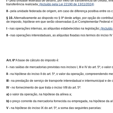
I -
pela unidade federada de destino, por meio de transferência de crédito, lim
transferência realizada;
(Incluído pela Lei 22190 de 13/11/2024)
II -
pela unidade federada de origem, em caso de diferença positiva entre os cr
§ 10.
Alternativamente ao disposto no § 9º deste artigo, por opção do contrib
de imposto, hipótese em que serão observadas (Lei Complementar Federal n°
I -
nas operações internas, as alíquotas estabelecidas na legislação;
(Incluído
II -
nas operações interestaduais, as alíquotas fixadas nos termos do inciso IV 
Art. 6º
A base de cálculo do imposto é:
I -
nas saídas de mercadorias previstas nos incisos I, III e IV do art. 5º, o valor
II -
na hipótese do inciso II do art. 5º, o valor da operação, compreendendo me
III -
na prestação de serviço de transporte interestadual e intermunicipal e de
IV -
no fornecimento de que trata o inciso VIII do art. 5º:
a)
o valor da operação, na hipótese da alínea a;
b)
o preço corrente da mercadoria fornecida ou empregada, na hipótese da al
V -
na hipótese do inciso IX do art. 5º, a soma das seguintes parcelas: