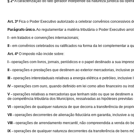
§ 2º
A caracterização do fato gerador independe da natureza jurídica da oper
Art. 3º
Fica o Poder Executivo autorizado a celebrar convênios concessivos de b
Parágrafo único.
Ao regulamentar a matéria tributária o Poder Executivo arro
I -
em tratados e convenções internacionais;
II -
em convênios celebrados ou ratificados na forma da lei complementar a que s
Art. 4º
O imposto não incide sobre:
I -
operações com livros, jornais, periódicos e o papel destinado a sua impres
II -
operações e prestações que destinem ao exterior mercadorias, inclusive pr
III -
operações interestaduais relativas a energia elétrica e petróleo, inclusiv
IV -
operações com ouro, quando definido em lei como ativo financeiro ou ins
V -
operações relativas a mercadorias que tenham sido ou que se destinem a se
de competência tributária dos Municípios, ressalvadas as hipóteses prevista
VI -
operações de qualquer natureza de que decorra a transferência de propri
VII -
operações decorrentes de alienação fiduciária em garantia, inclusive a
VIII -
operações de arrendamento mercantil, não compreendida a venda do be
IX -
operações de qualquer natureza decorrentes da transferência de bens mó