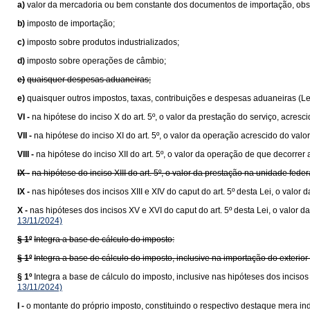
a)
valor da mercadoria ou bem constante dos documentos de importação, obser
b)
imposto de importação;
c)
imposto sobre produtos industrializados;
d)
imposto sobre operações de câmbio;
e)
quaisquer despesas aduaneiras;
e)
quaisquer outros impostos, taxas, contribuições e despesas aduaneiras (L
VI -
na hipótese do inciso X do art. 5º, o valor da prestação do serviço, acresc
VII -
na hipótese do inciso XI do art. 5º, o valor da operação acrescido do va
VIII -
na hipótese do inciso XII do art. 5º, o valor da operação de que decorrer 
IX -
na hipótese do inciso XIII do art. 5º, o valor da prestação na unidade fede
IX -
nas hipóteses dos incisos XIII e XIV do caput do art. 5º desta Lei, o val
X -
nas hipóteses dos incisos XV e XVI do caput do art. 5º desta Lei, o valo
13/11/2024)
§ 1º
Integra a base de cálculo do imposto:
§ 1º
Integra a base de cálculo do imposto, inclusive na importação do exteri
§ 1º
Integra a base de cálculo do imposto, inclusive nas hipóteses dos inciso
13/11/2024)
I -
o montante do próprio imposto, constituindo o respectivo destaque mera ind