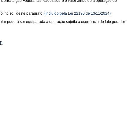
a Constituição Federal, aplicados sobre o valor atribuído à operação de
o inciso I deste parágrafo.
(Incluído pela Lei 22190 de 13/11/2024)
tular poderá ser equiparada à operação sujeita à ocorrência do fato gerador
4)