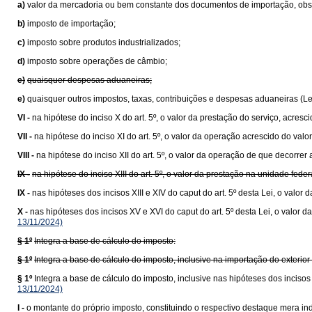
a)
valor da mercadoria ou bem constante dos documentos de importação, obser
b)
imposto de importação;
c)
imposto sobre produtos industrializados;
d)
imposto sobre operações de câmbio;
e)
quaisquer despesas aduaneiras;
e)
quaisquer outros impostos, taxas, contribuições e despesas aduaneiras (L
VI -
na hipótese do inciso X do art. 5º, o valor da prestação do serviço, acresc
VII -
na hipótese do inciso XI do art. 5º, o valor da operação acrescido do va
VIII -
na hipótese do inciso XII do art. 5º, o valor da operação de que decorrer 
IX -
na hipótese do inciso XIII do art. 5º, o valor da prestação na unidade fede
IX -
nas hipóteses dos incisos XIII e XIV do caput do art. 5º desta Lei, o val
X -
nas hipóteses dos incisos XV e XVI do caput do art. 5º desta Lei, o valo
13/11/2024)
§ 1º
Integra a base de cálculo do imposto:
§ 1º
Integra a base de cálculo do imposto, inclusive na importação do exteri
§ 1º
Integra a base de cálculo do imposto, inclusive nas hipóteses dos inciso
13/11/2024)
I -
o montante do próprio imposto, constituindo o respectivo destaque mera ind