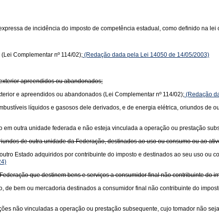
xpressa de incidência do imposto de competência estadual, como definido na lei 
 (Lei Complementar nº 114/02);
(Redação dada pela Lei 14050 de 14/05/2003)
 exterior apreendidos ou abandonados;
xterior e apreendidos ou abandonados (Lei Complementar nº 114/02);
(Redação da
 combustíveis líquidos e gasosos dele derivados, e de energia elétrica, oriundos de
ciado em outra unidade federada e não esteja vinculada a operação ou prestação su
oriundos de outra unidade da Federação, destinados ao uso ou consumo ou ao ati
outro Estado adquiridos por contribuinte do imposto e destinados ao seu uso ou 
24)
Federação que destinem bens e serviços a consumidor final não contribuinte do im
o, de bem ou mercadoria destinados a consumidor final não contribuinte do impost
stações não vinculadas a operação ou prestação subsequente, cujo tomador não seja