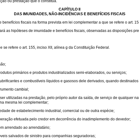
ação ou prestação que o constitua.
CAPÍTULO II
DAS IMUNIDADES, NÃO-INCIDÊNCIAS E BENEFÍCIOS FISCAIS
enefícios fiscais na forma prevista em lei complementar a que se refere o art. 155,
lará as hipóteses de imunidade e benefícios fiscais, observadas as disposições pre
e refere o art. 155, inciso XII, alínea g da Constituição Federal.
são;
odutos primários e produtos industrializados semi-elaborados, ou serviços;
e lubrificantes e combustíveis líquidos e gasosos dele derivados, quando destinados
trumento cambial;
r utilizadas na prestação, pelo próprio autor da saída, de serviço de qualquer n
s na mesma lei complementar;
edade de estabelecimento industrial, comercial ou de outra espécie;
 operação efetuada pelo credor em decorrência do inadimplemento do devedor;
m arrendado ao arrendatário;
veis salvados de sinistro para companhias seguradoras;