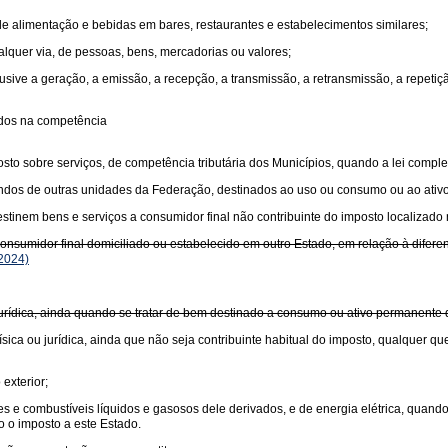
 de alimentação e bebidas em bares, restaurantes e estabelecimentos similares;
ualquer via, de pessoas, bens, mercadorias ou valores;
usive a geração, a emissão, a recepção, a transmissão, a retransmissão, a repet
idos na competência
sto sobre serviços, de competência tributária dos Municípios, quando a lei comple
undos de outras unidades da Federação, destinados ao uso ou consumo ou ao ativ
tinem bens e serviços a consumidor final não contribuinte do imposto localizado 
sumidor final domiciliado ou estabelecido em outro Estado, em relação à diferença
2024)
 jurídica, ainda quando se tratar de bem destinado a consumo ou ativo permanente
sica ou jurídica, ainda que não seja contribuinte habitual do imposto, qualquer qu
exterior;
antes e combustíveis líquidos e gasosos dele derivados, e de energia elétrica, quan
o o imposto a este Estado.