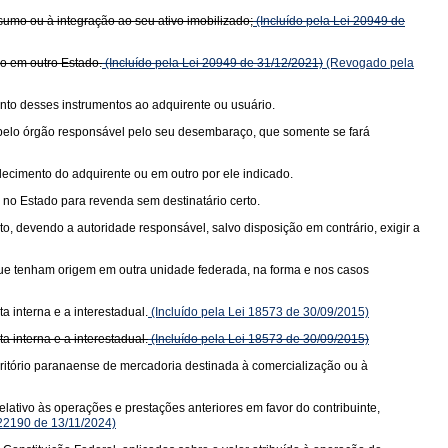
sumo ou à integração ao seu ativo imobilizado;
(Incluído pela Lei 20949 de
do em outro Estado.
(Incluído pela Lei 20949 de 31/12/2021)
(Revogado pela
nto desses instrumentos ao adquirente ou usuário.
a pelo órgão responsável pelo seu desembaraço, que somente se fará
elecimento do adquirente ou em outro por ele indicado.
no Estado para revenda sem destinatário certo.
, devendo a autoridade responsável, salvo disposição em contrário, exigir a
 que tenham origem em outra unidade federada, na forma e nos casos
 interna e a interestadual.
(Incluído pela Lei 18573 de 30/09/2015)
 interna e a interestadual.
(Incluído pela Lei 18573 de 30/09/2015)
rritório paranaense de mercadoria destinada à comercialização ou à
lativo às operações e prestações anteriores em favor do contribuinte,
 22190 de 13/11/2024)