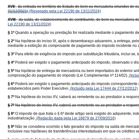
XVII -
da entrada no território do Estado de bem ou mercadoria oriundos de ou
31/12/2021)
(Revogado pela Lei 22190 de 13/11/2024)
XVIII -
da saída, de estabelecimento de contribuinte, de bem ou mercadoria de
Lei 22190 de 13/11/2024)
§ 1º
Quando a operação ou prestação for realizada mediante o pagamento de f
§ 2º
Na hipótese do inciso IX, após o desembaraço aduaneiro, a entrega, pel
mediante a exibição do comprovante de pagamento do imposto incidente no a
§ 3º
Para efeito de exigência do imposto por substituição tributária, inclui-
§ 4º
Poderá ser exigido o pagamento antecipado do imposto, observado o dis
§ 5º
Na hipótese de entrega de mercadoria ou bem importados do exterior ant
comprovação do pagamento do imposto (Lei Complementar nº 114/02).
(Inclu
§ 6º
Poderá ser exigido o pagamento antecipado do imposto correspondente à 
estabelecidos pelo Poder Executivo.
(Incluído pela Lei 17444 de 27/12/2012)
§ 7º
Na hipótese do inciso XV, caberá ao remetente ou ao prestador a responsa
§ 7º
Na hipótese do inciso XV, caberá ao remetente ou ao prestador a responsa
§ 8º
O imposto de que trata o § 6º deste artigo será exigido do adquirente,
industrialização.
(Redação dada pela Lei 18879 de 27/09/2016)
§ 9º
Não se considera ocorrido o fato gerador do imposto na saída de mercado
inclusive nas hipóteses de transferências interestaduais em que os créditos