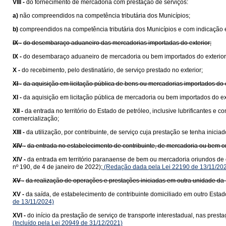
VIII -
do fornecimento de mercadoria com prestação de serviços:
a)
não compreendidos na competência tributária dos Municípios;
b)
compreendidos na competência tributária dos Municípios e com indicação e
IX -
do desembaraço aduaneiro das mercadorias importadas do exterior;
IX -
do desembaraço aduaneiro de mercadoria ou bem importados do exterior
X -
do recebimento, pelo destinatário, de serviço prestado no exterior;
XI -
da aquisição em licitação pública de bens ou mercadorias importados do
XI -
da aquisição em licitação pública de mercadoria ou bem importados do e
XII -
da entrada no território do Estado de petróleo, inclusive lubrificantes e
comercialização;
XIII -
da utilização, por contribuinte, de serviço cuja prestação se tenha ini
XIV -
da entrada no estabelecimento de contribuinte, de mercadoria ou bem 
XIV -
da entrada em território paranaense de bem ou mercadoria oriundos de 
nº 190, de 4 de janeiro de 2022);
(Redação dada pela Lei 22190 de 13/11/20
XV -
da realização de operações e prestações iniciadas em outra unidade da 
XV -
da saída, de estabelecimento de contribuinte domiciliado em outro Estad
de 13/11/2024)
XVI -
do início da prestação de serviço de transporte interestadual, nas pre
(Incluído pela Lei 20949 de 31/12/2021)