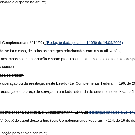
vado o disposto no art. 7º;
ei Complementar nº 114/02);
(Redação dada pela Lei 14050 de 14/05/2003)
ido, se for o caso, de todos os encargos relacionados com a sua utilização;
lor dos impostos de importação e sobre produtos industrializados e de todas as de
a entrada;
rada de origem.
or da operação ou da prestação neste Estado (Lei Complementar Federal nº 190, de 2
r da operação ou o preço do serviço na unidade federada de origem e neste Estado 
or de mercadoria ou bem (Lei Complementar nº 114/02):
(Redação dada pela Lei 14
s V, IX e X do caput deste artigo (Leis Complementares Federais nº 114, de 16 de 
icação para fins de controle;