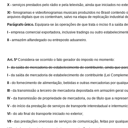
X -
serviços prestados pelo rádio e pela televisão, ainda que iniciados no exte
XI -
fonogramas e videofonogramas musicais produzidos no Brasil contendo obra
arquivos digitais que os contenham, salvo na etapa de replicação industrial de 
Parágrafo único.
Equipara-se às operações de que trata o inciso II a saída de
I -
empresa comercial exportadora, inclusive tradings ou outro estabelecime
II -
armazém alfandegado ou entreposto aduaneiro.
Art. 5º
Considera-se ocorrido o fato gerador do imposto no momento:
I -
da saída de mercadoria de estabelecimento de contribuinte, ainda que para
I -
da saída de mercadoria de estabelecimento de contribuinte (Lei Compleme
II -
do fornecimento de alimentação, bebidas e outras mercadorias por qualqu
III -
da transmissão a terceiro de mercadoria depositada em armazém geral ou
IV -
da transmissão de propriedade de mercadoria, ou de título que a represen
V -
do início da prestação de serviços de transporte interestadual e intermunic
VI -
do ato final do transporte iniciado no exterior;
VII -
das prestações onerosas de serviços de comunicação, feitas por qualquer