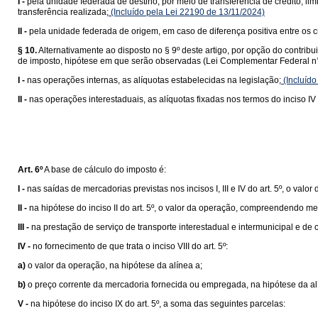
I -
pela unidade federada de destino, por meio de transferência de crédito, lim
transferência realizada;
(Incluído pela Lei 22190 de 13/11/2024)
II -
pela unidade federada de origem, em caso de diferença positiva entre os cr
§ 10.
Alternativamente ao disposto no § 9º deste artigo, por opção do contrib
de imposto, hipótese em que serão observadas (Lei Complementar Federal n°
I -
nas operações internas, as alíquotas estabelecidas na legislação;
(Incluído
II -
nas operações interestaduais, as alíquotas fixadas nos termos do inciso IV 
Art. 6º
A base de cálculo do imposto é:
I -
nas saídas de mercadorias previstas nos incisos I, III e IV do art. 5º, o valor
II -
na hipótese do inciso II do art. 5º, o valor da operação, compreendendo me
III -
na prestação de serviço de transporte interestadual e intermunicipal e de
IV -
no fornecimento de que trata o inciso VIII do art. 5º:
a)
o valor da operação, na hipótese da alínea a;
b)
o preço corrente da mercadoria fornecida ou empregada, na hipótese da al
V -
na hipótese do inciso IX do art. 5º, a soma das seguintes parcelas: