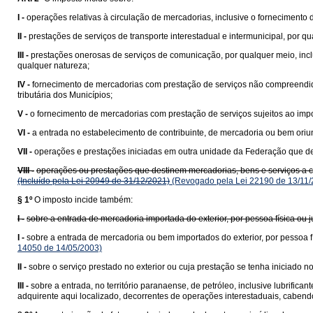
I -
operações relativas à circulação de mercadorias, inclusive o fornecimento
II -
prestações de serviços de transporte interestadual e intermunicipal, por q
III -
prestações onerosas de serviços de comunicação, por qualquer meio, incl
qualquer natureza;
IV -
fornecimento de mercadorias com prestação de serviços não compreend
tributária dos Municípios;
V -
o fornecimento de mercadorias com prestação de serviços sujeitos ao impo
VI -
a entrada no estabelecimento de contribuinte, de mercadoria ou bem ori
VII -
operações e prestações iniciadas em outra unidade da Federação que des
VIII -
operações ou prestações que destinem mercadorias, bens e serviços a con
(Incluído pela Lei 20949 de 31/12/2021)
(Revogado pela Lei 22190 de 13/11/
§ 1º
O imposto incide também:
I -
sobre a entrada de mercadoria importada do exterior, por pessoa física ou
I -
sobre a entrada de mercadoria ou bem importados do exterior, por pessoa fí
14050 de 14/05/2003)
II -
sobre o serviço prestado no exterior ou cuja prestação se tenha iniciado no 
III -
sobre a entrada, no território paranaense, de petróleo, inclusive lubrific
adquirente aqui localizado, decorrentes de operações interestaduais, cabend