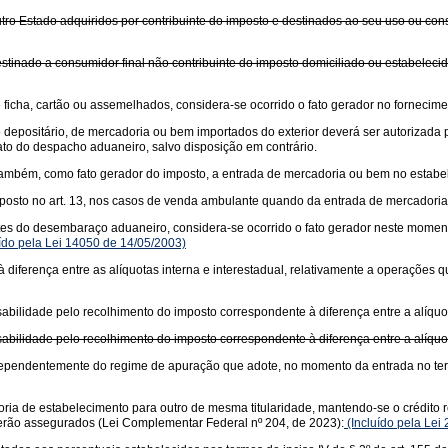
tro Estado adquiridos por contribuinte do imposto e destinados ao seu uso ou con
stinado a consumidor final não contribuinte do imposto domiciliado ou estabeleci
icha, cartão ou assemelhados, considera-se ocorrido o fato gerador no fornecime
o depositário, de mercadoria ou bem importados do exterior deverá ser autorizad
to do despacho aduaneiro, salvo disposição em contrário.
se, também, como fato gerador do imposto, a entrada de mercadoria ou bem no estab
posto no art. 13, nos casos de venda ambulante quando da entrada de mercadoria 
es do desembaraço aduaneiro, considera-se ocorrido o fato gerador neste momento
ído pela Lei 14050 de 14/05/2003)
diferença entre as alíquotas interna e interestadual, relativamente a operações
bilidade pelo recolhimento do imposto correspondente à diferença entre a alíquota
bilidade pelo recolhimento do imposto correspondente à diferença entre a alíquota
 independentemente do regime de apuração que adote, no momento da entrada no te
ria de estabelecimento para outro de mesma titularidade, mantendo-se o crédito re
 serão assegurados (Lei Complementar Federal nº 204, de 2023):
(Incluído pela Lei