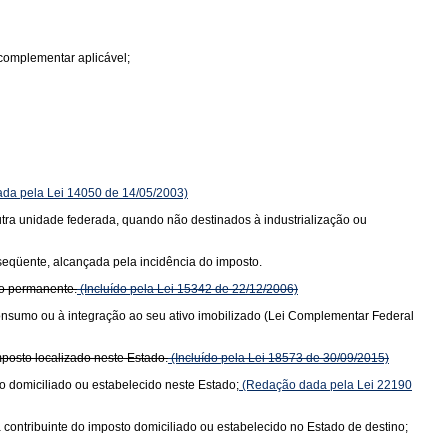
complementar aplicável;
da pela Lei 14050 de 14/05/2003)
 outra unidade federada, quando não destinados à industrialização ou
bseqüente, alcançada pela incidência do imposto.
vo permanente.
(Incluído pela Lei 15342 de 22/12/2006)
consumo ou à integração ao seu ativo imobilizado (Lei Complementar Federal
posto localizado neste Estado.
(Incluído pela Lei 18573 de 30/09/2015)
o domiciliado ou estabelecido neste Estado;
(Redação dada pela Lei 22190
 contribuinte do imposto domiciliado ou estabelecido no Estado de destino;