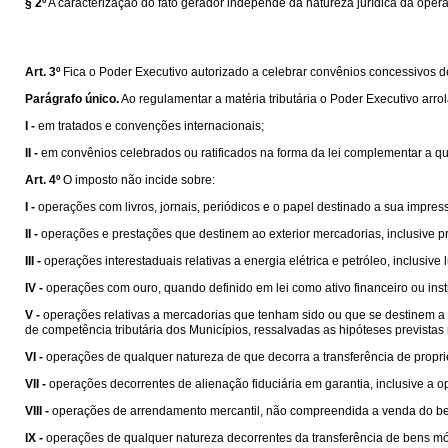
§ 2º
A caracterização do fato gerador independe da natureza jurídica da oper
Art. 3º
Fica o Poder Executivo autorizado a celebrar convênios concessivos de b
Parágrafo único.
Ao regulamentar a matéria tributária o Poder Executivo arro
I -
em tratados e convenções internacionais;
II -
em convênios celebrados ou ratificados na forma da lei complementar a que s
Art. 4º
O imposto não incide sobre:
I -
operações com livros, jornais, periódicos e o papel destinado a sua impres
II -
operações e prestações que destinem ao exterior mercadorias, inclusive pr
III -
operações interestaduais relativas a energia elétrica e petróleo, inclusiv
IV -
operações com ouro, quando definido em lei como ativo financeiro ou ins
V -
operações relativas a mercadorias que tenham sido ou que se destinem a se
de competência tributária dos Municípios, ressalvadas as hipóteses prevista
VI -
operações de qualquer natureza de que decorra a transferência de propri
VII -
operações decorrentes de alienação fiduciária em garantia, inclusive a
VIII -
operações de arrendamento mercantil, não compreendida a venda do be
IX -
operações de qualquer natureza decorrentes da transferência de bens mó