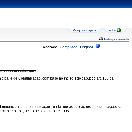
Pesquisa Rápida
voltar
Página para impressão
Alterado
Compilado
Original
ta outras providências.
icipal e de Comunicação, com base no inciso II do caput do art. 155 da
intermunicipal e de comunicação, ainda que as operações e as prestações se
mplementar nº. 87, de 13 de setembro de 1996.