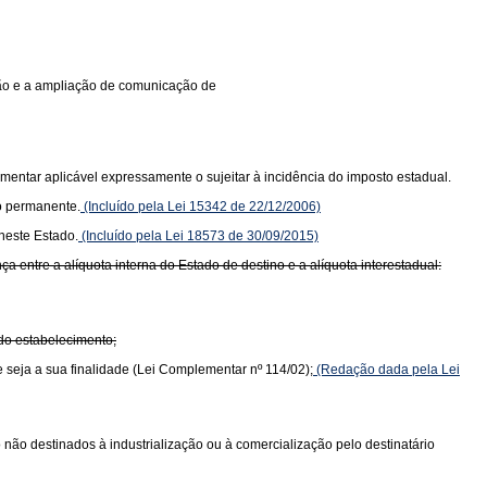
ição e a ampliação de comunicação de
mentar aplicável expressamente o sujeitar à incidência do imposto estadual.
o permanente.
(Incluído pela Lei 15342 de 22/12/2006)
neste Estado.
(Incluído pela Lei 18573 de 30/09/2015)
 entre a alíquota interna do Estado de destino e a alíquota interestadual:
 do estabelecimento;
e seja a sua finalidade (Lei Complementar nº 114/02);
(Redação dada pela Lei
do não destinados à industrialização ou à comercialização pelo destinatário