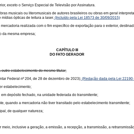
rior, exceto o Serviço Especial de Televisão por Assinatura.
s musicais ou literomusicais de autores brasileiros ou obras em geral interpretad
mídias ópticas de leitura a laser.
(Incluído pela Lei 18573 de 30/09/2015)
 mercadoria realizada com o fim específico de exportação para o exterior, destinad
nto da mesma empresa;
CAPÍTULO III
DO FATO GERADOR
 outro estabelecimento do mesmo titular;
ntar Federal nº 204, de 28 de dezembro de 2023);
(Redação dada pela Lei 22190 
er estabelecimento;
 em depósito fechado, na unidade federada do transmitente;
te, quando a mercadoria não tiver transitado pelo estabelecimento transmitente;
ipal, de qualquer natureza;
 meio, inclusive a geração, a emissão, a recepção, a transmissão, a retransmiss