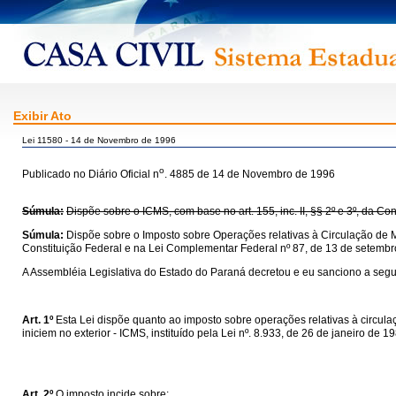
Exibir Ato
Lei 11580 - 14 de Novembro de 1996
o
Publicado no Diário Oficial n
. 4885 de 14 de Novembro de 1996
Súmula:
Dispõe sobre o ICMS, com base no art. 155, inc. II, §§ 2º e 3º, da C
Súmula:
Dispõe sobre o Imposto sobre Operações relativas à Circulação de M
Constituição Federal e na Lei Complementar Federal nº 87, de 13 de setembr
A Assembléia Legislativa do Estado do Paraná decretou e eu sanciono a segui
Art. 1º
Esta Lei dispõe quanto ao imposto sobre operações relativas à circul
iniciem no exterior - ICMS, instituído pela Lei nº. 8.933, de 26 de janeiro de 
Art. 2º
O imposto incide sobre: