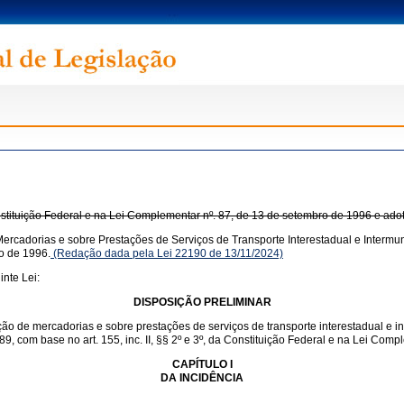
onstituição Federal e na Lei Complementar nº. 87, de 13 de setembro de 1996 e ado
ercadorias e sobre Prestações de Serviços de Transporte Interestadual e Intermun
o de 1996.
(Redação dada pela Lei 22190 de 13/11/2024)
nte Lei:
DISPOSIÇÃO PRELIMINAR
ação de mercadorias e sobre prestações de serviços de transporte interestadual e 
1989, com base no art. 155, inc. II, §§ 2º e 3º, da Constituição Federal e na Lei Co
CAPÍTULO I
DA INCIDÊNCIA