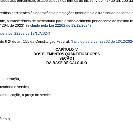
itados aos percentuais estabelecidos nos termos do inciso IV do § 2º do art. 155 d
éditos pertinentes às operações e prestações anteriores e o transferido na forma d
uinte, a transferência de mercadoria para estabelecimento pertencente ao mesmo ti
 204, de 2023):
(Incluído pela Lei 22262 de 13/12/2024)
 pela Lei 22262 de 13/12/2024)
do § 2º do art. 155 da Constituição Federal.
(Incluído pela Lei 22262 de 13/12/202
CAPÍTULO IV
DOS ELEMENTOS QUANTIFICADORES
SEÇÃO I
DA BASE DE CÁLCULO
 da operação;
rcadoria e serviço;
 comunicação, o preço do serviço;
ínea b;