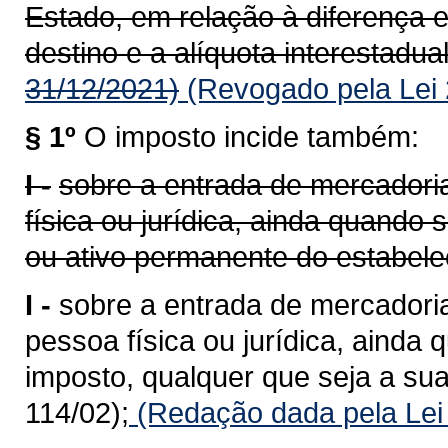
Estado, em relação à diferença e
destino e a alíquota interestadual
31/12/2021)
(Revogado pela Lei 
§ 1º
O imposto incide também:
I -
sobre a entrada de mercadoria
física ou jurídica, ainda quando
ou ativo permanente do estabele
I -
sobre a entrada de mercadoria
pessoa física ou jurídica, ainda 
imposto, qualquer que seja a sua
114/02);
(Redação dada pela Lei