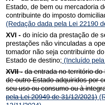
Estado, de bem ou mercadoria de
contribuinte do imposto domicili
(Redação dada pela Lei 22190 d
XVI -
do início da prestação de s
prestações não vinculadas a op
tomador não seja contribuinte do
Estado de destino;
(Incluído pel
XVII -
da entrada no território 
de outro Estado adquiridos por c
seu uso ou consumo ou à integra
pela Lei 20949 de 31/12/2021)
(R