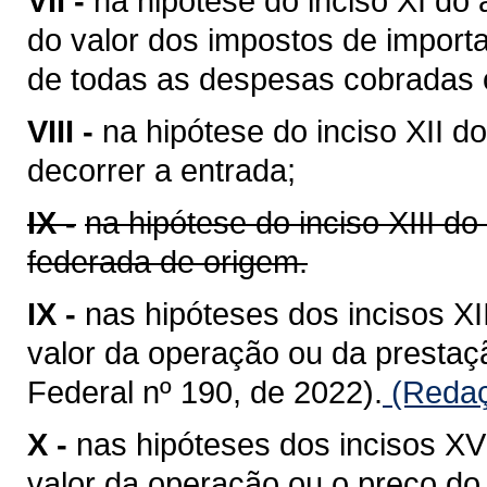
VII -
na hipótese do inciso XI do 
do valor dos impostos de importa
de todas as despesas cobradas o
VIII -
na hipótese do inciso XII do
decorrer a entrada;
IX -
na hipótese do inciso XIII do
federada de origem.
IX -
nas hipóteses dos incisos XII
valor da operação ou da presta
Federal nº 190, de 2022).
(Redaç
X -
nas hipóteses dos incisos XV 
valor da operação ou o preço do