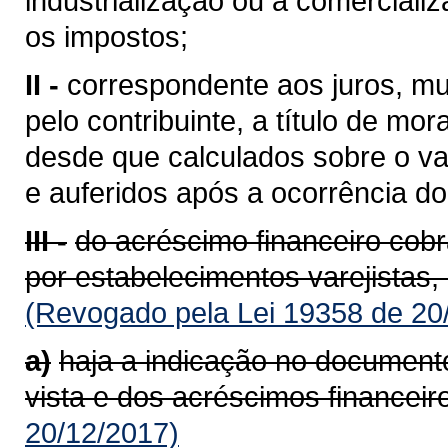
industrialização ou à comerciali
os impostos;
II -
correspondente aos juros, mu
pelo contribuinte, a título de mor
desde que calculados sobre o va
e auferidos após a ocorrência do 
III -
do acréscimo financeiro cob
por estabelecimentos varejistas,
(Revogado pela Lei 19358 de 20
a)
haja a indicação no documento
vista e dos acréscimos financeir
20/12/2017)