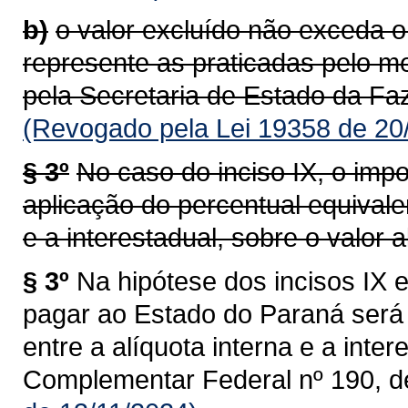
b)
o valor excluído não exceda o
represente as praticadas pelo m
pela Secretaria de Estado da Faz
(Revogado pela Lei 19358 de 20
§ 3º
No caso do inciso IX, o impo
aplicação do percentual equivalen
e a interestadual, sobre o valor al
§ 3º
Na hipótese dos incisos IX e
pagar ao Estado do Paraná será 
entre a alíquota interna e a intere
Complementar Federal nº 190, d