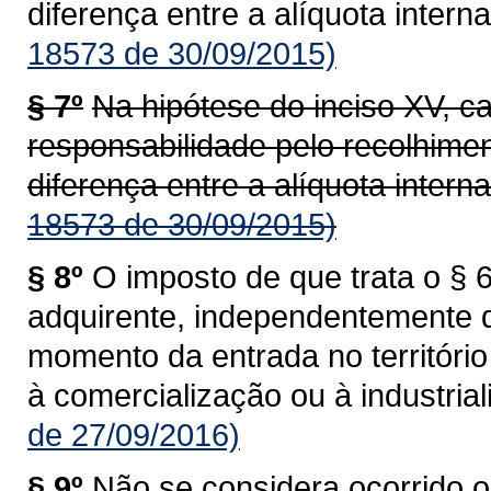
diferença entre a alíquota interna
18573 de 30/09/2015)
§ 7º
Na hipótese do inciso XV, c
responsabilidade pelo recolhime
diferença entre a alíquota interna
18573 de 30/09/2015)
§ 8º
O imposto de que trata o § 6
adquirente, independentemente 
momento da entrada no territóri
à comercialização ou à industrial
de 27/09/2016)
§ 9º
Não se considera ocorrido o