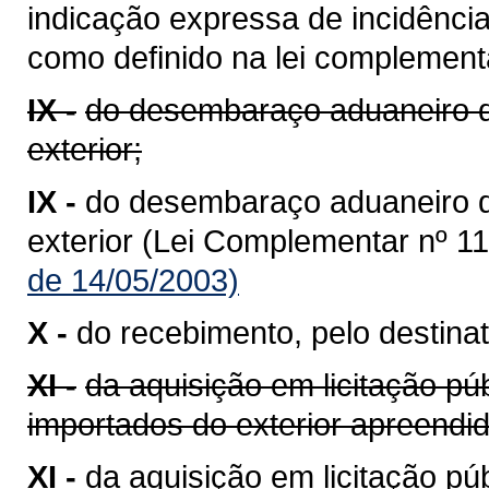
indicação expressa de incidênci
como definido na lei complementa
IX -
do desembaraço aduaneiro d
exterior;
IX -
do desembaraço aduaneiro 
exterior (Lei Complementar nº 11
de 14/05/2003)
X -
do recebimento, pelo destinat
XI -
da aquisição em licitação pú
importados do exterior apreend
XI -
da aquisição em licitação p