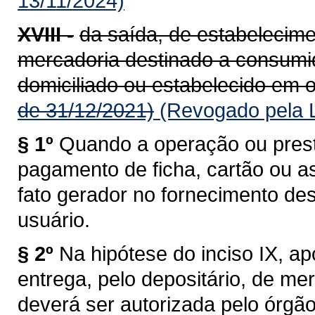
13/11/2024)
XVIII -
da saída, de estabelecime
mercadoria destinado a consumido
domiciliado ou estabelecido em o
de 31/12/2021)
(Revogado pela L
§ 1º
Quando a operação ou prest
pagamento de ficha, cartão ou a
fato gerador no fornecimento de
usuário.
§ 2º
Na hipótese do inciso IX, a
entrega, pelo depositário, de me
deverá ser autorizada pelo órgã