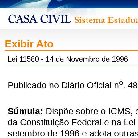
Exibir Ato
Lei 11580 - 14 de Novembro de 1996
o
Publicado no Diário Oficial n
. 4
Súmula:
Dispõe sobre o ICMS, co
da Constituição Federal e na Le
setembro de 1996 e adota outras