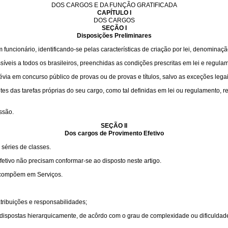
DOS CARGOS E DA FUNÇÃO GRATIFICADA
CAPÍTULO I
DOS CARGOS
SEÇÃO I
Disposições Preliminares
funcionário, identificando-se pelas características de criação por lei, denominaç
veis a todos os brasileiros, preenchidas as condições prescritas em lei e regula
via em concurso público de provas ou de provas e títulos, salvo as exceções legai
ntes das tarefas próprias do seu cargo, como tal definidas em lei ou regulamento,
ssão.
SEÇÃO II
Dos cargos de Provimento Efetivo
séries de classes.
etivo não precisam conformar-se ao disposto neste artigo.
e compõem em Serviços.
ribuições e responsabilidades;
dispostas hierarquicamente, de acôrdo com o grau de complexidade ou dificuldade 