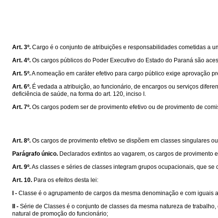
Art. 3º.
Cargo é o conjunto de atribuições e responsabilidades cometidas a um 
Art. 4º.
Os cargos públicos do Poder Executivo do Estado do Paraná são acessí
Art. 5º.
A nomeação em caráter efetivo para cargo público exige aprovação pré
Art. 6º.
É vedada a atribuição, ao funcionário, de encargos ou serviços difere
deficiência de saúde, na forma do art. 120, inciso I.
Art. 7º.
Os cargos podem ser de provimento efetivo ou de provimento de comi
Art. 8º.
Os cargos de provimento efetivo se dispõem em classes singulares ou 
Parágrafo único.
Declarados extintos ao vagarem, os cargos de provimento ef
Art. 9º.
As classes e séries de classes integram grupos ocupacionais, que s
Art. 10.
Para os efeitos desta lei:
I -
Classe é o agrupamento de cargos da mesma denominação e com iguais at
II -
Série de Classes é o conjunto de classes da mesma natureza de trabalho, 
natural de promoção do funcionário;