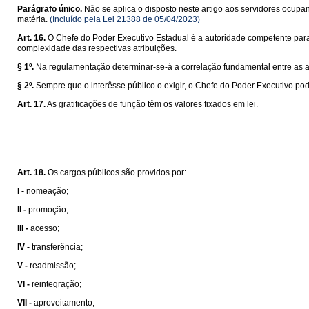
Parágrafo único.
Não se aplica o disposto neste artigo aos servidores ocupa
matéria.
(Incluído pela Lei 21388 de 05/04/2023)
Art. 16.
O Chefe do Poder Executivo Estadual é a autoridade competente para re
complexidade das respectivas atribuições.
§ 1º.
Na regulamentação determinar-se-á a correlação fundamental entre as atri
§ 2º.
Sempre que o interêsse público o exigir, o Chefe do Poder Executivo pod
Art. 17.
As gratificações de função têm os valores fixados em lei.
Art. 18.
Os cargos públicos são providos por:
I -
nomeação;
II -
promoção;
III -
acesso;
IV -
transferência;
V -
readmissão;
VI -
reintegração;
VII -
aproveitamento;