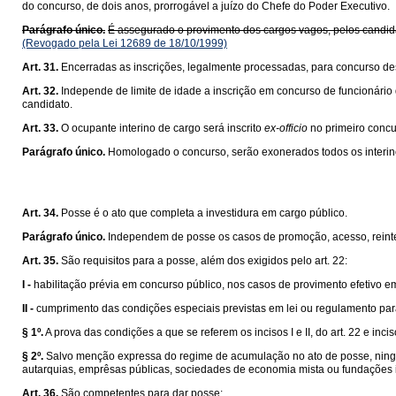
do concurso, de dois anos, prorrogável a juízo do Chefe do Poder Executivo.
Parágrafo único.
É assegurado o provimento dos cargos vagos, pelos candida
(Revogado pela Lei 12689 de 18/10/1999)
Art. 31.
Encerradas as inscrições, legalmente processadas, para concurso des
Art. 32.
Independe de limite de idade a inscrição em concurso de funcionário
candidato.
Art. 33.
O ocupante interino de cargo será inscrito
ex-officio
no primeiro concur
Parágrafo único.
Homologado o concurso, serão exonerados todos os interin
Art. 34.
Posse é o ato que completa a investidura em cargo público.
Parágrafo único.
Independem de posse os casos de promoção, acesso, reinte
Art. 35.
São requisitos para a posse, além dos exigidos pelo art. 22:
I -
habilitação prévia em concurso público, nos casos de provimento efetivo em 
II -
cumprimento das condições especiais previstas em lei ou regulamento par
§ 1º.
A prova das condições a que se referem os incisos I e II, do art. 22 e inciso 
§ 2º.
Salvo menção expressa do regime de acumulação no ato de posse, ningu
autarquias, emprêsas públicas, sociedades de economia mista ou fundações i
Art. 36.
São competentes para dar posse: