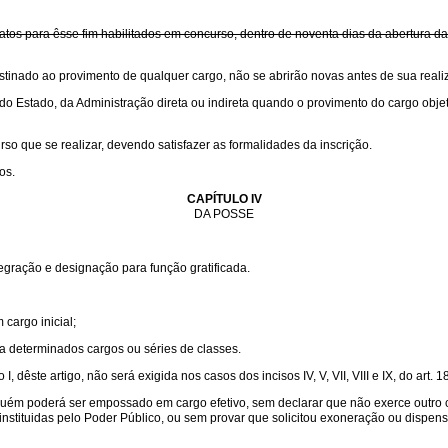
tos para êsse fim habilitados em concurso, dentro de noventa dias da abertura da
tinado ao provimento de qualquer cargo, não se abrirão novas antes de sua reali
 do Estado, da Administração direta ou indireta quando o provimento do cargo ob
so que se realizar, devendo satisfazer as formalidades da inscrição.
os.
CAPÍTULO IV
DA POSSE
gração e designação para função gratificada.
cargo inicial;
a determinados cargos ou séries de classes.
I, dêste artigo, não será exigida nos casos dos incisos IV, V, VII, VIII e IX, do art. 18
ém poderá ser empossado em cargo efetivo, sem declarar que não exerce outro ca
nstituidas pelo Poder Público, ou sem provar que solicitou exoneração ou dispe