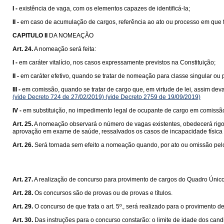
I -
existência de vaga, com os elementos capazes de identificá-la;
II -
em caso de acumulação de cargos, referência ao ato ou processo em que f
CAPITULO II
DA NOMEAÇÃO
Art. 24.
A nomeação será feita:
I -
em caráter vitalício, nos casos expressamente previstos na Constituição;
II -
em caráter efetivo, quando se tratar de nomeação para classe singular ou pa
III -
em comissão, quando se tratar de cargo que, em virtude de lei, assim deva
(vide Decreto 724 de 27/02/2019)
(vide Decreto 2759 de 19/09/2019)
IV -
em substituição, no impedimento legal de ocupante de cargo em comissã
Art. 25.
A nomeação observará o número de vagas existentes, obedecerá rigoros
aprovação em exame de saúde, ressalvados os casos de incapacidade física p
Art. 26.
Será tornada sem efeito a nomeação quando, por ato ou omissão pelos
Art. 27.
A realização de concurso para provimento de cargos do Quadro Único
Art. 28.
Os concursos são de provas ou de provas e títulos.
Art. 29.
O concurso de que trata o art. 5º., será realizado para o provimento 
Art. 30.
Das instruções para o concurso constarão: o limite de idade dos can