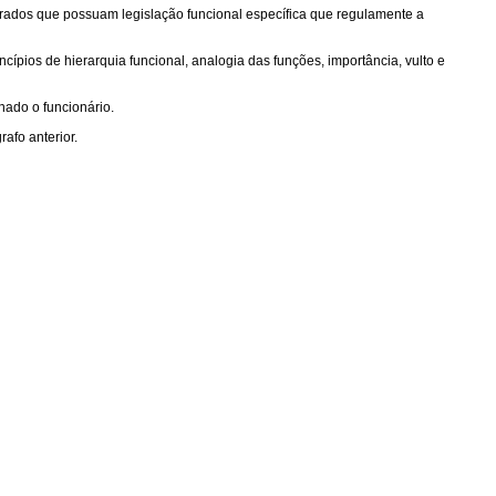
derados que possuam legislação funcional específica que regulamente a
cípios de hierarquia funcional, analogia das funções, importância, vulto e
nado o funcionário.
afo anterior.