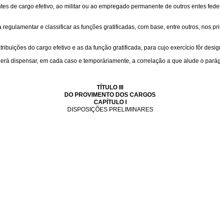
ntes de cargo efetivo, ao militar ou ao empregado permanente de outros entes fe
gulamentar e classificar as funções gratificadas, com base, entre outros, nos prin
buições do cargo efetivo e as da função gratificada, para cujo exercício fôr desig
erá dispensar, em cada caso e temporáriamente, a correlação a que alude o parágr
TÍTULO III
DO PROVIMENTO DOS CARGOS
CAPÍTULO I
DISPOSIÇÕES PRELIMINARES