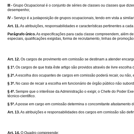
III -
Grupo Ocupacional é o conjunto de séries de classes ou classes que dizem
desempenho;
IV -
Serviço é a justaposição de grupos ocupacionais, tendo em vista a similar
Art. 11.
As atribuições, responsabilidades e características pertinentes a ca
Parágrafo único.
As especificações para cada classe compreendem, além de ou
especiais, qualificações exigidas, forma de recrutamento, linhas de promoção
Art. 12.
Os cargos de provimento em comissão se destinam a atender encargos
§ 1º.
Os cargos de que trata êste artigo são providos através de livre escolh
§ 2º.
A escolha dos ocupantes de cargos em comissão poderá recair, ou não, 
§ 3º.
No caso de recair a escolha em funcionário de órgão público não subor
§ 4º.
Sempre que o interêsse da Administração o exigir, o Chefe do Poder Execu
técnico-científico.
§ 5º.
A posse em cargo em comissão determina o concomitante afastamento do f
Art. 13.
As atribuições e responsabilidades dos cargos em comissão são defini
Art. 14.
O Quadro compreende: