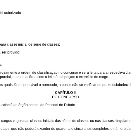
oi autorizada.
ra classe inicial de série de classes;
 ser provido;
o.
amente à ordem de classificação no concurso e será feita para a respectiva classe
arcial, que, de acôrdo com a lei, não impeçam o exercício do cargo.
 quais fôr responsável o nomeado, a posse não se verificar no prazo estabelecido
CAPÍTULO III
DO CONCURSO
 caberá ao órgão central do Pessoal do Estado.
de cargos vagos nas classes iniciais das séries de classes ou nas classes singular
didatos, que não poderá exceder de quarenta e cinco anos completos; o número de 