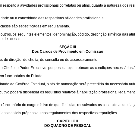
 respeito a atividades profissionais correlatas ou afins, quanto à natureza dos 
idade ou a conexidade das respectivas atividades profissionais.
da classe são especificadas em regulamento.
tros, os seguintes elementos: denominação, código, descrição sintética das atribu
 e de acesso.
SEÇÃO III
Dos Cargos de Provimento em Comissão
 de direção, de chefia, de consulta ou de assessoramento.
a do Chefe do Poder Executivo, por pessoas que reúnam as condições necessárias à 
em funcionários do Estado.
dinado ao Govêrno Estadual, o ato de nomeação será precedido da necessária aut
tivo poderá dispensar os requisitos relativos à habilitação profissional legalment
uncionário do cargo efetivo de que fôr titular, ressalvados os casos de acumula
das nas leis próprias ou nos regulamentos das respectivas repartições.
CAPÍTULO II
DO QUADRO DE PESSOAL