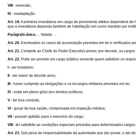
VIII -
reversão;
IX -
readaptação.
Art. 19.
A primeira investidura em cargo de provimento efetivo dependerá de 
que a investidura dependa também de habilitação em curso mantido por institu
Parágrafo único.
... Vetado ... .
Art. 20.
Excetuados os casos de acumulação previstos em lei e verificados pel
Art. 21.
Compete ao Chefe do Poder Executivo prover, por decreto, os cargos p
Art. 22.
Pode ser provido em cargo público somente quem satisfizer os requisi
I -
ser brasileiro;
II -
ser maior de dezoito anos;
III -
haver cumprido as obrigações e os encargos militares previstos em lei;
IV -
estar em pleno gôzo dos direitos políticos;
V -
ter boa conduta;
VI -
gozar de boa saúde, comprovada em inspeção médica;
VII -
possuir aptidão para o exercício do cargo;
VIII -
ter satisfeito as condições especiais previstas para determinados cargos.
Art. 23.
Sob pena de responsabilidade da autoridade que der posse, o ato de