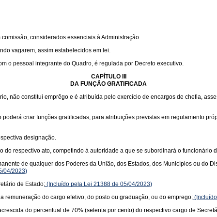
m comissão, considerados essenciais à Administração.
ndo vagarem, assim estabelecidos em lei.
om o pessoal integrante do Quadro, é regulada por Decreto executivo.
CAPÍTULO III
DA FUNÇÃO GRATIFICADA
io, não constitui emprêgo e é atribuída pelo exercício de encargos de chefia, ass
 poderá criar funções gratificadas, para atribuições previstas em regulamento pró
espectiva designação.
ão do respectivo ato, competindo à autoridade a que se subordinará o funcionário 
manente de qualquer dos Poderes da União, dos Estados, dos Municípios ou do Dist
5/04/2023)
etário de Estado;
(Incluído pela Lei 21388 de 05/04/2023)
 e a remuneração do cargo efetivo, do posto ou graduação, ou do emprego;
(Incluíd
crescida do percentual de 70% (setenta por cento) do respectivo cargo de Secretá