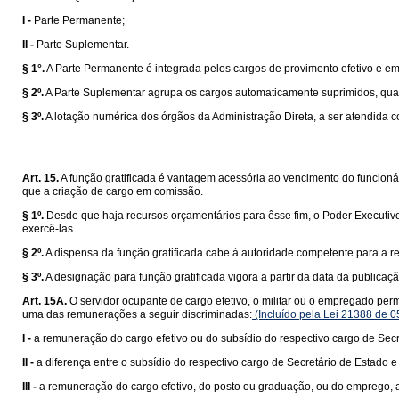
I -
Parte Permanente;
II -
Parte Suplementar.
§ 1°.
A Parte Permanente é integrada pelos cargos de provimento efetivo e e
§ 2º.
A Parte Suplementar agrupa os cargos automaticamente suprimidos, qua
§ 3º.
A lotação numérica dos órgãos da Administração Direta, a ser atendida c
Art. 15.
A função gratificada é vantagem acessória ao vencimento do funcionár
que a criação de cargo em comissão.
§ 1º.
Desde que haja recursos orçamentários para êsse fim, o Poder Executivo
exercê-las.
§ 2º.
A dispensa da função gratificada cabe à autoridade competente para a r
§ 3º.
A designação para função gratificada vigora a partir da data da publicaç
Art. 15A.
O servidor ocupante de cargo efetivo, o militar ou o empregado per
uma das remunerações a seguir discriminadas:
(Incluído pela Lei 21388 de 0
I -
a remuneração do cargo efetivo ou do subsídio do respectivo cargo de Secr
II -
a diferença entre o subsídio do respectivo cargo de Secretário de Estado
III -
a remuneração do cargo efetivo, do posto ou graduação, ou do emprego, a