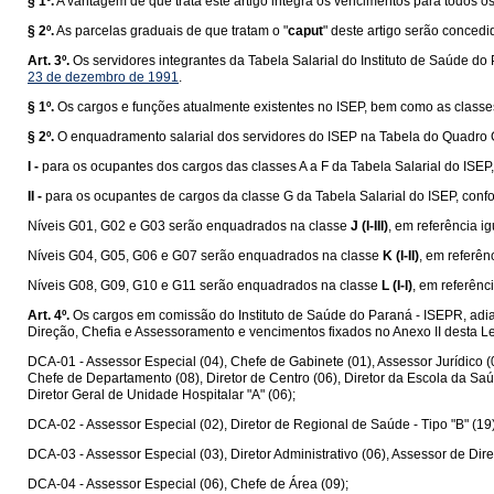
§ 1º.
A vantagem de que trata este artigo integra os vencimentos para todos os 
§ 2º.
As parcelas graduais de que tratam o "
caput
" deste artigo serão conced
Art. 3º.
Os servidores integrantes da Tabela Salarial do Instituto de Saúde d
23 de dezembro de 1991
.
§ 1º.
Os cargos e funções atualmente existentes no ISEP, bem como as classes
§ 2º.
O enquadramento salarial dos servidores do ISEP na Tabela do Quadro G
I -
para os ocupantes dos cargos das classes A a F da Tabela Salarial do ISEP, 
II -
para os ocupantes de cargos da classe G da Tabela Salarial do ISEP, con
Níveis G01, G02 e G03 serão enquadrados na classe
J (I-III)
, em referência i
Níveis G04, G05, G06 e G07 serão enquadrados na classe
K (I-II)
, em referên
Níveis G08, G09, G10 e G11 serão enquadrados na classe
L (I-I)
, em referênc
Art. 4º.
Os cargos em comissão do Instituto de Saúde do Paraná - ISEPR, adi
Direção, Chefia e Assessoramento e vencimentos fixados no Anexo II desta Le
DCA-01 - Assessor Especial (04), Chefe de Gabinete (01), Assessor Jurídico 
Chefe de Departamento (08), Diretor de Centro (06), Diretor da Escola da Saúd
Diretor Geral de Unidade Hospitalar "A" (06);
DCA-02 - Assessor Especial (02), Diretor de Regional de Saúde - Tipo "B" (19)
DCA-03 - Assessor Especial (03), Diretor Administrativo (06), Assessor de Diret
DCA-04 - Assessor Especial (06), Chefe de Área (09);