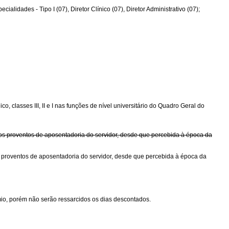
lidades - Tipo I (07), Diretor Clínico (07), Diretor Administrativo (07);
, classes III, II e I nas funções de nível universitário do Quadro Geral do
á os proventos de aposentadoria do servidor, desde que percebida à época da
os proventos de aposentadoria do servidor, desde que percebida à época da
mio, porém não serão ressarcidos os dias descontados.