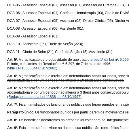
DCA-05 - Assessor Especial (02), Assessor (01), Assessor de Diretoria (03), Ch
DCA-06 - Assessor Especial (01), Chefe de Hemoterapia (03), Chefe de Divisão
DCA-07 - Assessor Especial (05), Assessor (02), Diretor Clínico (05), Diretor 
DCA-08 - Assessor Especial (06), Assistente (01);
DCA-09 - Assessor Especial (01);
DCA-10 - Assistente (06), Chefe de Seção (223);
DCA-11 - Chefe de Setor (21), Chefe de Seção (15), Assistente (31).
Art. 5º.
A gratificação de produtividade de que trata o
artigo 1º da Lei nº. 6.5
Estado, constantes da Resolução nº. 5.297, de 7 de maio de 1996.
(vide Lei 13666, de 05/07/2002)
Art. 6º.
A gratificação pelo exercício em determinadas zonas ou locais, previs
aposentadoria e por um período não inferior a 10 (dez) anos consecutivos.
Art. 6º.
A gratificação pelo exercício em determinadas zonas ou locais, previs
aposentadoria e por um período não inferior a 3 (três) anos consecutivos ou 5 
(Redação dada pela Lei 11838, de 03/10/1997)
Art. 7º.
Ficam anistiados os funcionários públicos que foram punidos em razão
Parágrafo único.
Os funcionários punidos por participarem de movimentos rei
Art. 8º.
Os benefícios decorrentes da presente lei estendem-se, integralmente 
Art. 9º.
Esta lei entrará em vigor na data de sua publicação, com efeitos finan