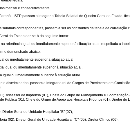
efeitos legais.
idas mensal e consecutivamente.
o Paraná - ISEP passam a integrar a Tabela Salarial do Quadro Geral do Estado, fi
 salariais correspondentes, passam a ser os constantes da tabela de correlação 
eral do Estado dar-se-á da seguinte forma:
na referência igual ou imediatamente superior à situação atual, respeitada a tabel
forme demonstrado abaixo:
gual ou imediatamente superior à situação atual.
cia igual ou imediatamente superior à situação atual.
ia igual ou imediatamente superior à situação atual.
ante discriminados, passam a integrar o rol de Cargos de Provimento em Comissão
i.
(01), Assessor de Imprensa (01), Chefe do Grupo de Planejamento e Coordenação (0
e Pública (01), Chefe do Grupo de Apoio aos Hospitais Próprios (01), Diretor do La
, Diretor Geral de Unidade Hospitalar "B" (07);
oria (02). Diretor Geral de Unidade Hospitalar "C" (05), Diretor Clínico (06);