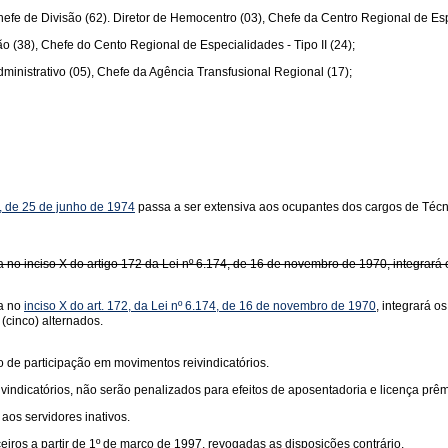
efe de Divisão (62). Diretor de Hemocentro (03), Chefe da Centro Regional de Especia
 (38), Chefe do Cento Regional de Especialidades - Tipo II (24);
Administrativo (05), Chefe da Agência Transfusional Regional (17);
69, de 25 de junho de 1974
passa a ser extensiva aos ocupantes dos cargos de Técnico
ta no inciso X do artigo 172 da Lei nº 6.174, de 16 de novembro de 1970, integrar
ta no
inciso X do art. 172, da Lei nº 6.174, de 16 de novembro de 1970
, integrará 
(cinco) alternados.
 de participação em movimentos reivindicatórios.
vindicatórios, não serão penalizados para efeitos de aposentadoria e licença prê
aos servidores inativos.
ceiros a partir de 1º de março de 1997, revogadas as disposições contrário.