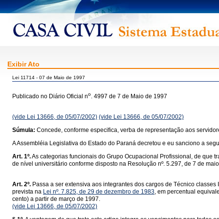
Exibir Ato
Lei 11714 - 07 de Maio de 1997
o
Publicado no Diário Oficial n
. 4997 de 7 de Maio de 1997
(vide Lei 13666, de 05/07/2002)
(vide Lei 13666, de 05/07/2002)
Súmula:
Concede, conforme especifica, verba de representação aos servidores
A Assembléia Legislativa do Estado do Paraná decretou e eu sanciono a segui
Art. 1º.
As categorias funcionais do Grupo Ocupacional Profissional, de que tr
de nível universitário conforme disposto na Resolução nº. 5.297, de 7 de maio d
Art. 2º.
Passa a ser extensiva aos integrantes dos cargos de Técnico classes II
prevista na
Lei nº. 7.825, de 29 de dezembro de 1983
, em percentual equival
cento) a partir de março de 1997.
(vide Lei 13666, de 05/07/2002)