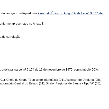
cando revogado o disposto no
Parágrafo Único do Artigo 19, da Lei nº. 9.877, de
conforme apresentado no Anexo I.
a de correlação.
, previstos na Lei nº 6.174 de 16 de novembro de 1970, com símbolo DCA -
1), Chefe de Grupo Técnico de Informática (01), Assessor de Diretoria (05),
boratório Central do Estado (01), Diretor Regional de Saúde - Tipo "A" (05),