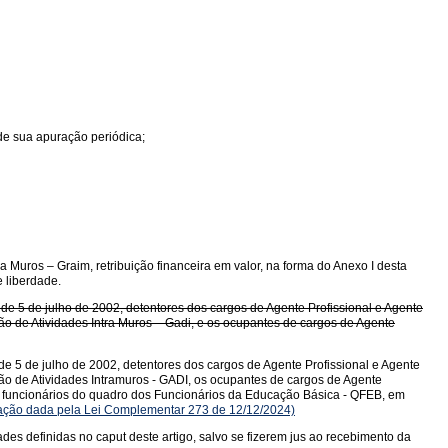
de sua apuração periódica;
Muros – Graim, retribuição financeira em valor, na forma do Anexo I desta
e liberdade.
 de 5 de julho de 2002, detentores dos cargos de Agente Profissional e Agente
o de Atividades Intra Muros – Gadi, e os ocupantes de cargos de Agente
 de 5 de julho de 2002, detentores dos cargos de Agente Profissional e Agente
ão de Atividades Intramuros - GADI, os ocupantes de cargos de Agente
 e funcionários do quadro dos Funcionários da Educação Básica - QFEB, em
ção dada pela Lei Complementar 273 de 12/12/2024)
s definidas no caput deste artigo, salvo se fizerem jus ao recebimento da