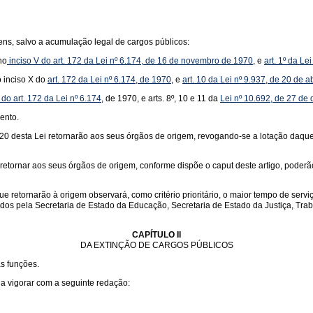
ns, salvo a acumulação legal de cargos públicos:
no
inciso V do art. 172 da Lei nº 6.174, de 16 de novembro de 1970
, e
art. 1º da L
o inciso X do
art. 172 da Lei nº 6.174, de 1970
, e
art. 10 da Lei nº 9.937, de 20 de a
 do art. 172 da Lei nº 6.174
, de 1970, e arts. 8º, 10 e 11 da
Lei nº 10.692, de 27 d
ento.
rt. 20 desta Lei retornarão aos seus órgãos de origem, revogando-se a lotação daq
 retornar aos seus órgãos de origem, conforme dispõe o caput deste artigo, pode
ue retornarão à origem observará, como critério prioritário, o maior tempo de ser
idos pela Secretaria de Estado da Educação, Secretaria de Estado da Justiça, Tr
CAPÍTULO II
DA EXTINÇÃO DE CARGOS PÚBLICOS
as funções.
 a vigorar com a seguinte redação: