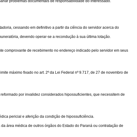
u sanar problemas documentais de responsabilidade do interessado.
doria, cessando em definitivo a partir da ciência do servidor acerca do
uneratória, devendo operar-se a recondução à sua última lotação.
ante comprovante de recebimento no endereço indicado pelo servidor em seus
 limite máximo fixado no art. 2º da Lei Federal nº 9.717, de 27 de novembro de
litar reformado por invalidez considerados hipossuficientes, que necessitem de
ca pericial e aferição da condição de hipossuficiência.
s da área médica de outros órgãos do Estado do Paraná ou contratação de