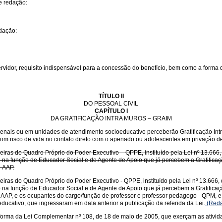
e redação:
edação:
rvidor, requisito indispensável para a concessão do benefício, bem como a forma 
TÍTULO II
DO PESSOAL CIVIL
CAPÍTULO I
DA GRATIFICAÇÃO INTRA MUROS – GRAIM
ais ou em unidades de atendimento socioeducativo perceberão Gratificação Intra 
 e com risco de vida no contato direto com o apenado ou adolescentes em privação d
reiras do Quadro Próprio do Poder Executivo – QPPE, instituído pela Lei nº 13.666,
na função de Educador Social e de Agente de Apoio que já percebem a Gratificaçã
– AAP.
reiras do Quadro Próprio do Poder Executivo - QPPE, instituído pela Lei nº 13.666,
na função de Educador Social e de Agente de Apoio que já percebem a Gratificaç
- AAP, e os ocupantes do cargo/função de professor e professor pedagogo - QPM,
ucativo, que ingressaram em data anterior a publicação da referida da Lei.
(Reda
rma da Lei Complementar nº 108, de 18 de maio de 2005, que exerçam as atividade