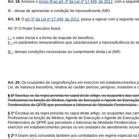
Art. 18.
Acresce o
inciso III ao art. 3º da Lei nº 17.449, de 2012
, com a seguint
III – deixar de apresentar a condição de hipossuficiente.(NR)
Art. 19.
O
art. 5º da Lei nº 17.449, de 2012
, passa a vigorar com a seguinte r
Art. 5º O Poder Executivo fixará:
I –
o valor inicial e a forma de reajuste do benefício;
II –
os parâmetros remuneratórios que caracterizaram a hipossuficiência do se
III –
demais condições necessárias ao cumprimento desta Lei.(NR)
Art. 20.
Os ocupantes de cargos/funções em exercício em estabelecimentos pen
Lei, de natureza transitória, relativa ao caráter penoso, perigoso, insalubre
§ 1º
Excetua-se da regra prevista no caput deste artigo, os ocupantes das car
Profissional na função de Médico, Agente de Execução e Agente de Execução 
Penitenciário do QPPE que percebam o Adicional de Atividade Penitenciária 
§ 1º
Excetua-se da regra prevista no caput deste artigo, os ocupantes das car
Profissional na função de Médico, Agente de Execução e Agente de Execução 
Penitenciário do QPPE que percebam o Adicional de Atividade Penitenciária 
exercício em estabelecimentos penais ou em unidades de atendimento socioed
§ 2º
A Graim será concedida também aos contratados em regime especial na fo