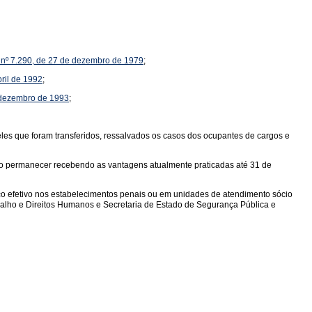
ei nº 7.290, de 27 de dezembro de 1979
;
bril de 1992
;
e dezembro de 1993
;
ueles que foram transferidos, ressalvados os casos dos ocupantes de cargos e
rão permanecer recebendo as vantagens atualmente praticadas até 31 de
viço efetivo nos estabelecimentos penais ou em unidades de atendimento sócio
abalho e Direitos Humanos e Secretaria de Estado de Segurança Pública e