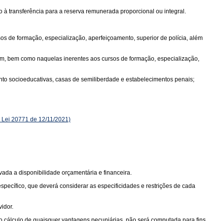
ito à transferência para a reserva remunerada proporcional ou integral.
sos de formação, especialização, aperfeiçoamento, superior de polícia, além
de fim, bem como naquelas inerentes aos cursos de formação, especialização,
ento socioeducativas, casas de semiliberdade e estabelecimentos penais;
Lei 20771 de 12/11/2021)
vada a disponibilidade orçamentária e financeira.
específico, que deverá considerar as especificidades e restrições de cada
idor.
 o cálculo de quaisquer vantagens pecuniárias, não será computada para fins