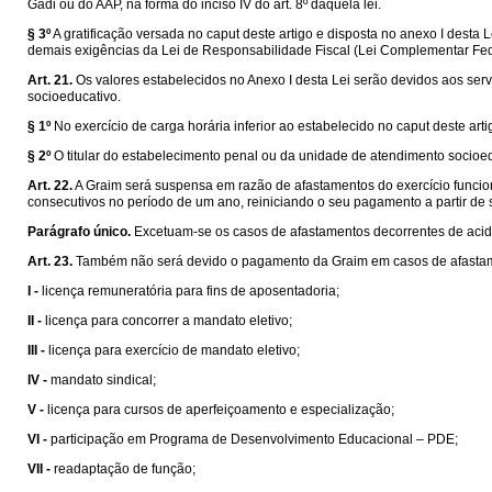
Gadi ou do AAP, na forma do inciso IV do art. 8º daquela lei.
§ 3º
A gratificação versada no caput deste artigo e disposta no anexo I desta 
demais exigências da Lei de Responsabilidade Fiscal (Lei Complementar Fede
Art. 21.
Os valores estabelecidos no Anexo I desta Lei serão devidos aos s
socioeducativo.
§ 1º
No exercício de carga horária inferior ao estabelecido no caput deste arti
§ 2º
O titular do estabelecimento penal ou da unidade de atendimento socioed
Art. 22.
A Graim será suspensa em razão de afastamentos do exercício funci
consecutivos no período de um ano, reiniciando o seu pagamento a partir de
Parágrafo único.
Excetuam-se os casos de afastamentos decorrentes de acide
Art. 23.
Também não será devido o pagamento da Graim em casos de afastam
I -
licença remuneratória para fins de aposentadoria;
II -
licença para concorrer a mandato eletivo;
III -
licença para exercício de mandato eletivo;
IV -
mandato sindical;
V -
licença para cursos de aperfeiçoamento e especialização;
VI -
participação em Programa de Desenvolvimento Educacional – PDE;
VII -
readaptação de função;