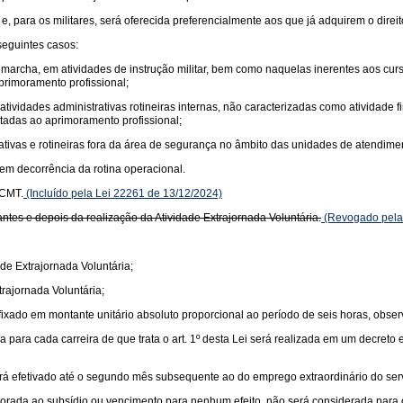
a e, para os militares, será oferecida preferencialmente aos que já adquirem o dire
seguintes casos:
e marcha, em atividades de instrução militar, bem como naquelas inerentes aos cur
primoramento profissional;
em atividades administrativas rotineiras internas, não caracterizadas como ativida
ltadas ao aprimoramento profissional;
rativas e rotineiras fora da área de segurança no âmbito das unidades de atendim
 em decorrência da rotina operacional.
 CMT.
(Incluído pela Lei 22261 de 13/12/2024)
tes e depois da realização da Atividade Extrajornada Voluntária.
(Revogado pela 
ade Extrajornada Voluntária;
trajornada Voluntária;
 fixado em montante unitário absoluto proporcional ao período de seis horas, obser
 para cada carreira de que trata o art. 1º desta Lei será realizada em um decreto 
erá efetivado até o segundo mês subsequente ao do emprego extraordinário do serv
orporada ao subsídio ou vencimento para nenhum efeito, não será considerada para