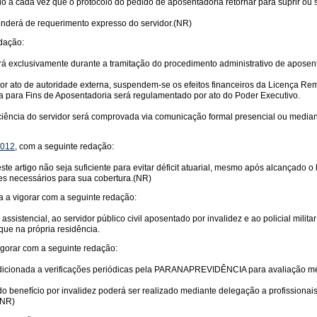
íodo a cada vez que o protocolo do pedido de aposentadoria retornar para suprir o
nderá de requerimento expresso do servidor.(NR)
edação:
rá exclusivamente durante a tramitação do procedimento administrativo de aposenta
or ato de autoridade externa, suspendem-se os efeitos financeiros da Licença Rem
 para Fins de Aposentadoria será regulamentado por ato do Poder Executivo.
a ciência do servidor será comprovada via comunicação formal presencial ou medi
2012
, com a seguinte redação:
te artigo não seja suficiente para evitar déficit atuarial, mesmo após alcançado o
es necessários para sua cobertura.(NR)
a a vigorar com a seguinte redação:
te assistencial, ao servidor público civil aposentado por invalidez e ao policial mi
ue na própria residência.
igorar com a seguinte redação:
ndicionada a verificações periódicas pela PARANAPREVIDÊNCIA para avaliação médi
benefício por invalidez poderá ser realizado mediante delegação a profissionai
(NR)