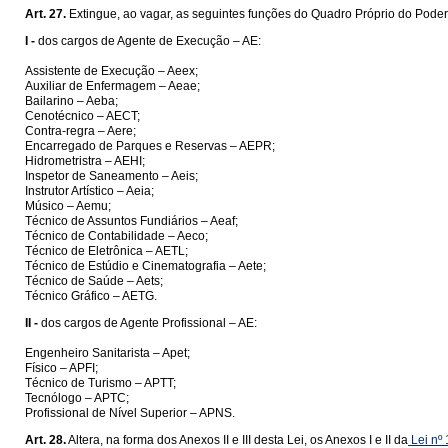
Art. 27.
Extingue, ao vagar, as seguintes funções do Quadro Próprio do Poder
I -
dos cargos de Agente de Execução – AE:
Assistente de Execução – Aeex;
Auxiliar de Enfermagem – Aeae;
Bailarino – Aeba;
Cenotécnico – AECT;
Contra-regra – Aere;
Encarregado de Parques e Reservas – AEPR;
Hidrometristra – AEHI;
Inspetor de Saneamento – Aeis;
Instrutor Artístico – Aeia;
Músico – Aemu;
Técnico de Assuntos Fundiários – Aeaf;
Técnico de Contabilidade – Aeco;
Técnico de Eletrônica – AETL;
Técnico de Estúdio e Cinematografia – Aete;
Técnico de Saúde – Aets;
Técnico Gráfico – AETG.
II -
dos cargos de Agente Profissional – AE:
Engenheiro Sanitarista – Apet;
Físico – APFI;
Técnico de Turismo – APTT;
Tecnólogo – APTC;
Profissional de Nível Superior – APNS.
Art. 28.
Altera, na forma dos Anexos II e III desta Lei, os Anexos I e II da
Lei nº