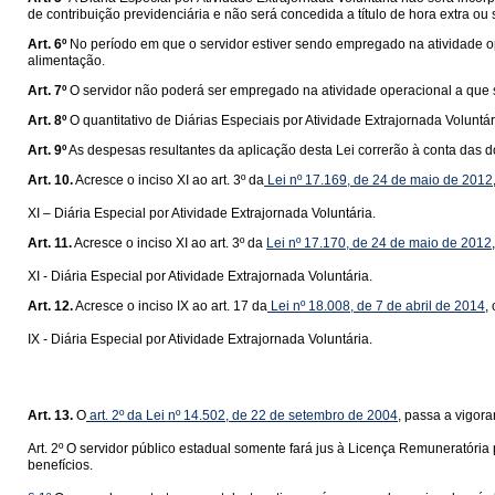
de contribuição previdenciária e não será concedida a título de hora extra ou 
Art. 6º
No período em que o servidor estiver sendo empregado na atividade op
alimentação.
Art. 7º
O servidor não poderá ser empregado na atividade operacional a que s
Art. 8º
O quantitativo de Diárias Especiais por Atividade Extrajornada Voluntá
Art. 9º
As despesas resultantes da aplicação desta Lei correrão à conta das 
Art. 10.
Acresce o inciso XI ao art. 3º da
Lei nº 17.169, de 24 de maio de 2012
XI – Diária Especial por Atividade Extrajornada Voluntária.
Art. 11.
Acresce o inciso XI ao art. 3º da
Lei nº 17.170, de 24 de maio de 2012
XI - Diária Especial por Atividade Extrajornada Voluntária.
Art. 12.
Acresce o inciso IX ao art. 17 da
Lei nº 18.008, de 7 de abril de 2014
,
IX - Diária Especial por Atividade Extrajornada Voluntária.
Art. 13.
O
art. 2º da Lei nº 14.502, de 22 de setembro de 2004
, passa a vigor
Art. 2º O servidor público estadual somente fará jus à Licença Remuneratór
benefícios.