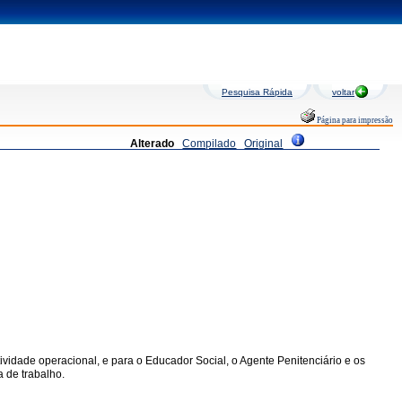
Pesquisa Rápida
voltar
Página para impressão
Alterado
Compilado
Original
 atividade operacional, e para o Educador Social, o Agente Penitenciário e os
a de trabalho.