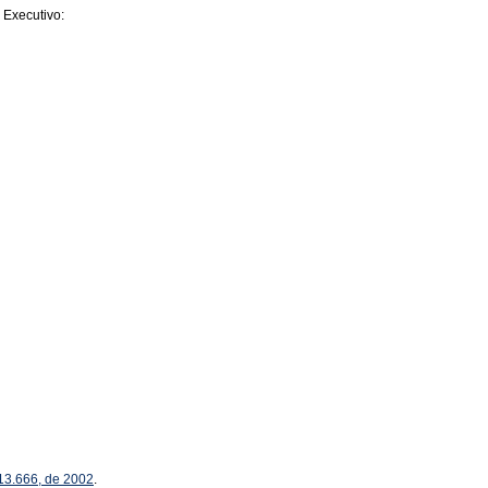
 Executivo:
 13.666, de 2002
.