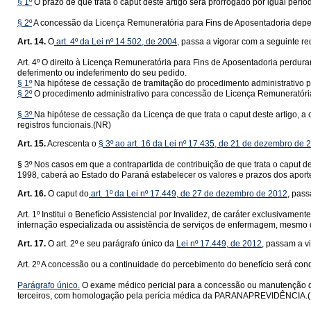
§ 1º
O prazo de que trata o caput deste artigo será prorrogado por igual per
§ 2º
A concessão da Licença Remuneratória para Fins de Aposentadoria depe
Art. 14.
O
art. 4º da Lei nº 14.502, de 2004
, passa a vigorar com a seguinte r
Art. 4º O direito à Licença Remuneratória para Fins de Aposentadoria perdura
deferimento ou indeferimento do seu pedido.
§ 1º
Na hipótese de cessação de tramitação do procedimento administrativo p
§ 2º
O procedimento administrativo para concessão de Licença Remuneratória
§ 3º
Na hipótese de cessação da Licença de que trata o caput deste artigo, 
registros funcionais.(NR)
Art. 15.
Acrescenta o
§ 3º ao art. 16 da Lei nº 17.435, de 21 de dezembro de 
§ 3º Nos casos em que a contrapartida de contribuição de que trata o caput des
1998, caberá ao Estado do Paraná estabelecer os valores e prazos dos aport
Art. 16.
O caput do
art. 1º da Lei nº 17.449, de 27 de dezembro de 2012
, pass
Art. 1º Institui o Benefício Assistencial por Invalidez, de caráter exclusivamen
internação especializada ou assistência de serviços de enfermagem, mesmo q
Art. 17.
O art. 2º e seu parágrafo único da
Lei nº 17.449, de 2012
, passam a v
Art. 2º A concessão ou a continuidade do percebimento do benefício será co
Parágrafo único.
O exame médico pericial para a concessão ou manutenção do 
terceiros, com homologação pela perícia médica da PARANAPREVIDÊNCIA.