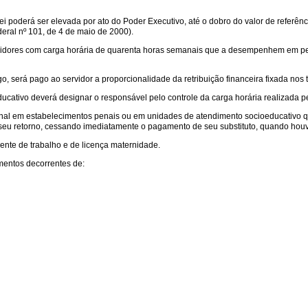
Lei poderá ser elevada por ato do Poder Executivo, até o dobro do valor de referên
ral nº 101, de 4 de maio de 2000).
ervidores com carga horária de quarenta horas semanais que a desempenhem em p
go, será pago ao servidor a proporcionalidade da retribuição financeira fixada nos 
ucativo deverá designar o responsável pelo controle da carga horária realizada p
onal em estabelecimentos penais ou em unidades de atendimento socioeducativo q
 seu retorno, cessando imediatamente o pagamento de seu substituto, quando houv
nte de trabalho e de licença maternidade.
entos decorrentes de: