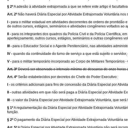
§ 2º
A adesão à atividade extrajornada a que se refere este artigo é facultativ
Art. 2º
Não haverá Diária Especial por Atividade Extrajornada Voluntária nos 
I -
para o militar estadual em atividades decorrentes de ordens de prontidão 
de outros cursos, estágios, seminários e atividades congêneres voltados ao a
II -
para os integrantes dos quadros da Polícia Civil e da Polícia Científica, 
aperfeiçoamento, outros cursos, estágios, seminários e outras congêneres vo
III -
para o Educador Social e o Agente Penitenciário, nas atividades administ
IV -
quando da continuidade do turno de serviço a que está sujeito o servidor,
V -
para o militar temporário incorporado ao Corpo de Militares Temporários -
Art. 3º
Deverá ser observado o intervalo mínimo de descanso de onze horas an
Art. 4º
Serão estabelecidos por decretos do Chefe do Poder Executivo:
I -
os critérios adicionais para fins de concessão da Diária Especial por Ativid
II -
outras atividades em que não será paga a Diária Especial por Atividade Ex
III -
o valor da Diária Especial por Atividade Extrajornada Voluntária, que será
§ 1º
A regulamentação da Diária Especial por Atividade Extrajornada Voluntária
função.
§ 2º
O pagamento da Diária Especial por Atividade Extrajornada Voluntária s
Art. 5º
A Diária Especial por Atividade Extrajornada Voluntária não será inc