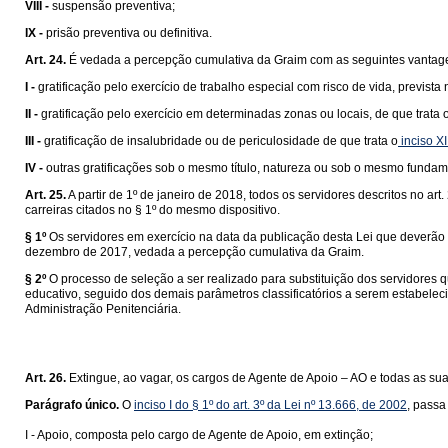
VIII -
suspensão preventiva;
IX -
prisão preventiva ou definitiva.
Art. 24.
É vedada a percepção cumulativa da Graim com as seguintes vantage
I -
gratificação pelo exercício de trabalho especial com risco de vida, prevista 
II -
gratificação pelo exercício em determinadas zonas ou locais, de que trata 
III -
gratificação de insalubridade ou de periculosidade de que trata o
inciso XI
IV -
outras gratificações sob o mesmo título, natureza ou sob o mesmo fundam
Art. 25.
A partir de 1º de janeiro de 2018, todos os servidores descritos no a
carreiras citados no § 1º do mesmo dispositivo.
§ 1º
Os servidores em exercício na data da publicação desta Lei que deverão
dezembro de 2017, vedada a percepção cumulativa da Graim.
§ 2º
O processo de seleção a ser realizado para substituição dos servidores q
educativo, seguido dos demais parâmetros classificatórios a serem estabelec
Administração Penitenciária.
Art. 26.
Extingue, ao vagar, os cargos de Agente de Apoio – AO e todas as su
Parágrafo único.
O
inciso I do § 1º do art. 3º da Lei nº 13.666, de 2002
, passa
I - Apoio, composta pelo cargo de Agente de Apoio, em extinção;