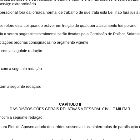
serviço extraordinário.
eracional fora da jornada normal de trabalho de que trata esta Lei, não fará jus 
e refere esta Lei quando estiver em fruição de qualquer afastamento temporário.
ria a serem pagas trimestralmente serão fixadas pela Comissão de Política Salaria
dotações próprias consignadas no orçamento vigente.
, com a seguinte redação:
, com a seguinte redação:
 com a seguinte redação:
CAPÍTULO II
DAS DISPOSIÇÕES GERAIS RELATIVAS A PESSOAL CIVIL E MILITAR
ar com a seguinte redação:
ia para Fins de Aposentadoria decorridos sessenta dias ininterruptos de paralis