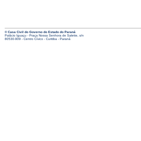
© Casa Civil do Governo do Estado do Paraná
Palácio Iguaçu - Praça Nossa Senhora de Salette, s/n
80530-909 - Centro Cívico - Curitiba - Paraná