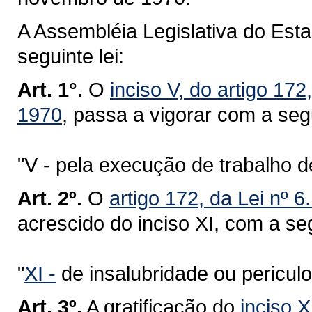
A Assembléia Legislativa do Est
seguinte lei:
Art. 1°.
O
inciso V, do artigo 17
1970
, passa a vigorar com a seg
"V - pela execução de trabalho d
Art. 2º.
O
artigo 172, da Lei nº 
acrescido do inciso XI, com a se
"
XI -
de insalubridade ou periculo
Art. 3º.
A gratificação do
inciso X