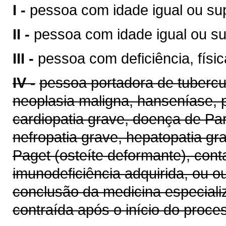
I -
pessoa com idade igual ou sup
II -
pessoa com idade igual ou su
III -
pessoa com deficiência, físic
IV -
pessoa portadora de tubercul
neoplasia maligna, hanseníase, pa
cardiopatia grave, doença de Par
nefropatia grave, hepatopatia g
Paget (osteíte deformante), con
imunodeficiência adquirida, ou 
conclusão da medicina especial
contraída após o início do proce