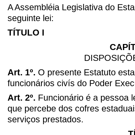
A Assembléia Legislativa do Est
seguinte lei:
TÍTULO I
CAPÍ
DISPOSIÇÕ
Art. 1º.
O presente Estatuto esta
funcionários civís do Poder Exe
Art. 2º.
Funcionário é a pessoa l
que percebe dos cofres estadua
serviços prestados.
T