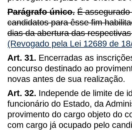
Parágrafo único.
É assegurado 
candidatos para êsse fim habili
dias da abertura das respectivas
(Revogado pela Lei 12689 de 18
Art. 31.
Encerradas as inscriçõe
concurso destinado ao proviment
novas antes de sua realização.
Art. 32.
Independe de limite de 
funcionário do Estado, da Admini
provimento do cargo objeto do c
com cargo já ocupado pelo candi