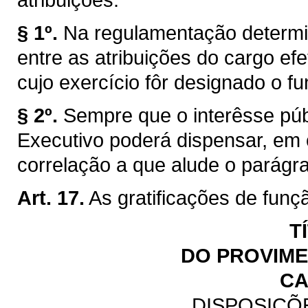
§ 1º.
Na regulamentação determi
entre as atribuições do cargo efe
cujo exercício fôr designado o fu
§ 2º.
Sempre que o interêsse públ
Executivo poderá dispensar, em
correlação a que alude o parágraf
Art. 17.
As gratificações de funç
T
DO PROVIM
CA
DISPOSIÇÕ