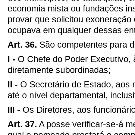
economia mista ou fundações ins
provar que solicitou exoneração
ocupava em qualquer dessas ent
Art. 36.
São competentes para d
I -
O Chefe do Poder Executivo, 
diretamente subordinadas;
II -
O Secretário de Estado, aos
até o nível departamental, inclusi
III -
Os Diretores, aos funcionári
Art. 37.
A posse verificar-se-á m
qual o nomeado prestará o com