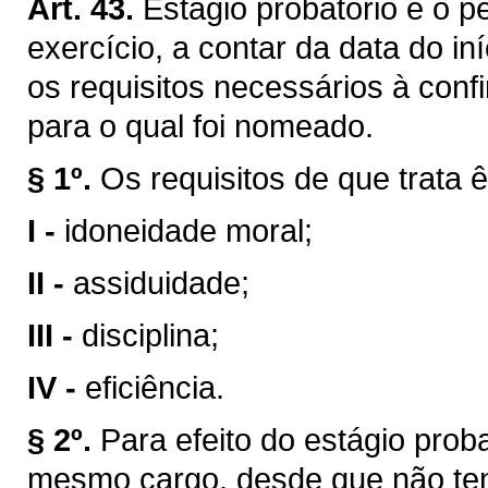
Art. 43.
Estágio probatório é o p
exercício, a contar da data do in
os requisitos necessários à conf
para o qual foi nomeado.
§ 1º.
Os requisitos de que trata ê
I -
idoneidade moral;
II -
assiduidade;
III -
disciplina;
IV -
eficiência.
§ 2º.
Para efeito do estágio prob
mesmo cargo, desde que não ten