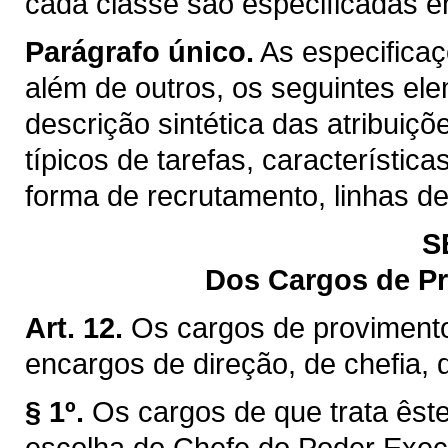
cada classe são especificadas 
Parágrafo único.
As especifica
além de outros, os seguintes el
descrição sintética das atribuiç
típicos de tarefas, característica
forma de recrutamento, linhas d
S
Dos Cargos de P
Art. 12.
Os cargos de proviment
encargos de direção, de chefia,
§ 1º.
Os cargos de que trata êste
escolha do Chefe do Poder Exec