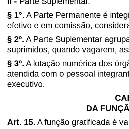
II -
Parte Suplementar.
§ 1°.
A Parte Permanente é integ
efetivo e em comissão, consider
§ 2º.
A Parte Suplementar agrup
suprimidos, quando vagarem, ass
§ 3º.
A lotação numérica dos órgã
atendida com o pessoal integran
executivo.
CAP
DA FUNÇÃ
Art. 15.
A função gratificada é 