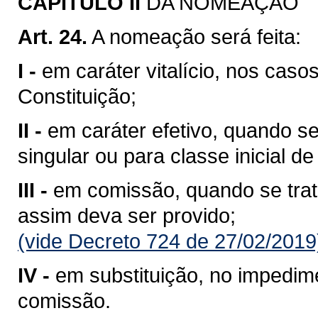
CAPITULO II
DA NOMEAÇÃO
Art. 24.
A nomeação será feita:
I -
em caráter vitalício, nos cas
Constituição;
II -
em caráter efetivo, quando s
singular ou para classe inicial de
III -
em comissão, quando se trata
assim deva ser provido;
(vide Decreto 724 de 27/02/2019
IV -
em substituição, no impedim
comissão.