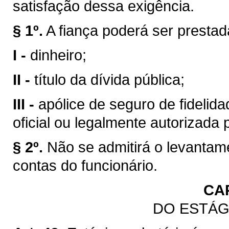
satisfação dessa exigência.
§ 1º.
A fiança poderá ser presta
I -
dinheiro;
II -
título da dívida pública;
III -
apólice de seguro de fidelidad
oficial ou legalmente autorizada 
§ 2º.
Não se admitirá o levantam
contas do funcionário.
CA
DO ESTÁG