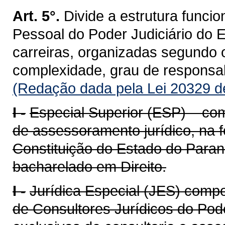
Art. 5°.
Divide a estrutura funci
Pessoal do Poder Judiciário do 
carreiras, organizadas segundo os
complexidade, grau de responsab
(Redação dada pela Lei 20329 d
I -
Especial Superior (ESP) – co
de assessoramento jurídico, na 
Constituição do Estado do Paraná
bacharelado em Direito.
I -
Jurídica Especial (JES) compo
de Consultores Jurídicos do Pode