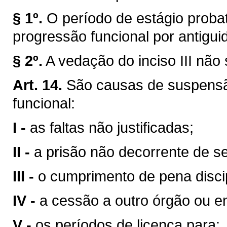
§ 1º.
O período de estágio proba
progressão funcional por antigui
§ 2º.
A vedação do inciso III não
Art. 14.
São causas de suspensão
funcional:
I -
as faltas não justificadas;
II -
a prisão não decorrente de se
III -
o cumprimento de pena disci
IV -
a cessão a outro órgão ou e
V -
os períodos de licença para: