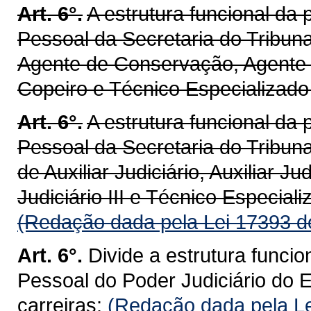
Art. 6°.
A estrutura funcional da
Pessoal da Secretaria do Tribun
Agente de Conservação, Agente d
Copeiro e Técnico Especializado
Art. 6°.
A estrutura funcional da
Pessoal da Secretaria do Tribun
de Auxiliar Judiciário, Auxiliar Judi
Judiciário III e Técnico Especial
(Redação dada pela Lei 17393 d
Art. 6°.
Divide a estrutura funci
Pessoal do Poder Judiciário do 
carreiras:
(Redação dada pela Le