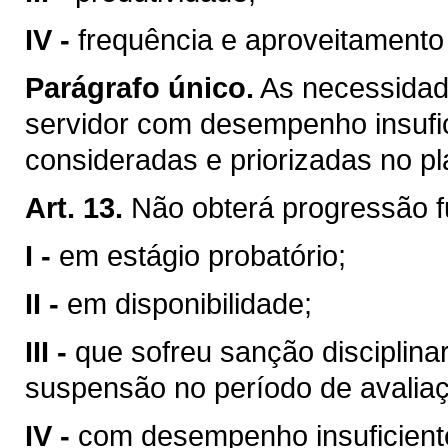
IV -
frequência e aproveitamento
Parágrafo único.
As necessidad
servidor com desempenho insufici
consideradas e priorizadas no p
Art. 13.
Não obterá progressão fu
I -
em estágio probatório;
II -
em disponibilidade;
III -
que sofreu sanção disciplina
suspensão no período de avalia
IV -
com desempenho insuficiente 