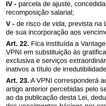
IV -
parcela de ajuste, concedida
recomposição salarial;
V -
de risco de vida, prevista na
de sua incorporação aos vencim
Art. 22.
Fica instituída a Vanta
VPNI em substituição às gratific
exclusiva e serviços extraordiná
inativos a título de irredutibili
Art. 23.
A VPNI corresponderá a
artigo anterior percebidas pelo 
ao da publicação desta Lei, ded
dos vencimentos básicos por co