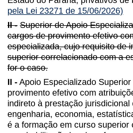
pela Lei 23271 de 15/06/2026)
II -
Superior de Apoio Especializ
cargos de provimento efetivo co
especializada, cujo requisito de
superior correlacionado com a es
for o caso.
II -
Apoio Especializado Superio
provimento efetivo com atribuiç
indireto à prestação jurisdicional
engenharia, economia, estatístic
é a formação em curso superior 