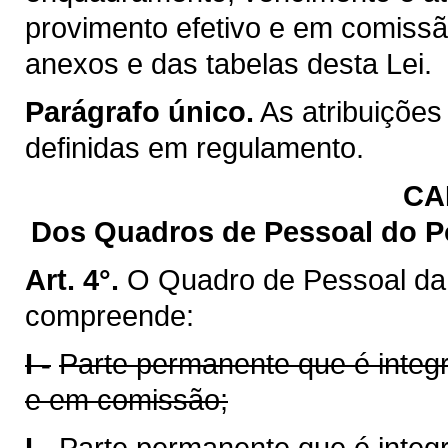
provimento efetivo e em comiss
anexos e das tabelas desta Lei.
Parágrafo único.
As atribuições
definidas em regulamento.
CA
Dos Quadros de Pessoal do Po
Art. 4°.
O Quadro de Pessoal da S
compreende:
I -
Parte permanente que é integr
e em comissão;
I -
Parte permanente que é integr