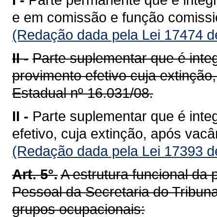
e em comissão e função comissi
(Redação dada pela Lei 17474 d
II -
Parte suplementar que é inte
provimento efetivo cuja extinção,
Estadual nº 16.031/08.
II -
Parte suplementar que é inte
efetivo, cuja extinção, após vacâ
(Redação dada pela Lei 17393 d
Art. 5°.
A estrutura funcional da
Pessoal da Secretaria do Tribunal
grupos ocupacionais: