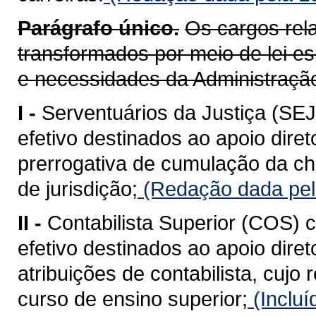
Parágrafo único.
Os cargos rel
transformados por meio de lei es
e necessidades da Administraçã
I -
Serventuários da Justiça (SE
efetivo destinados ao apoio diret
prerrogativa de cumulação da che
de jurisdição;
(Redação dada pela
II -
Contabilista Superior (COS) 
efetivo destinados ao apoio diret
atribuições de contabilista, cujo
curso de ensino superior;
(Incluí