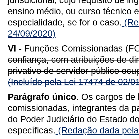
ensino médio, ou curso técnico 
especialidade, se for o caso.
(Re
24/09/2020)
VI -
Funções Comissionadas (FC
confiança, com atribuições de d
privativo de servidor público ocu
(Incluído pela Lei 17474 de 02/0
Parágrafo único.
Os cargos de 
comissionadas, integrantes da 
do Poder Judiciário do Estado do
específicas.
(Redação dada pela 