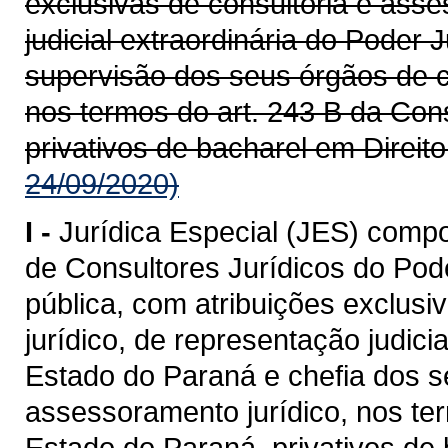
exclusivas de consultoria e asse
judicial extraordinária do Poder 
supervisão dos seus órgãos de c
nos termos do art. 243 B da Con
privativos de bacharel em Direito
24/09/2020)
I -
Jurídica Especial (JES) compo
de Consultores Jurídicos do Pode
pública, com atribuições exclus
jurídico, de representação judici
Estado do Paraná e chefia dos s
assessoramento jurídico, nos te
Estado do Paraná, privativos de 