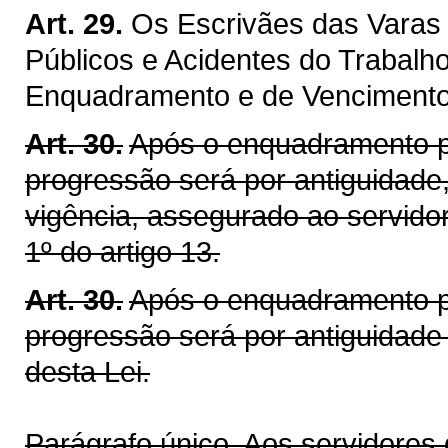
Art. 29.
Os Escrivães das Varas 
Públicos e Acidentes do Trabalh
Enquadramento e de Vencimentos
Art. 30.
Após o enquadramento pr
progressão será por antiguidade, 
vigência, assegurado ao servidor
1º do artigo 13.
Art. 30.
Após o enquadramento pr
progressão será por antiguidade
desta Lei.
Parágrafo único. Aos servidores 