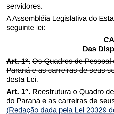
servidores.
A Assembléia Legislativa do Est
seguinte lei:
CA
Das Disp
Art. 1°.
Os Quadros de Pessoal d
Paraná e as carreiras de seus s
desta Lei.
Art. 1°.
Reestrutura o Quadro de
do Paraná e as carreiras de seus
(Redação dada pela Lei 20329 d