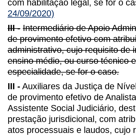
com habilitação legal, se for o ca
24/09/2020)
III -
Intermediário de Apoio Admin
de provimento efetivo com atribu
administrativo, cujo requisito d
ensino médio, ou curso técnico 
especialidade, se for o caso.
III -
Auxiliares da Justiça de Nív
de provimento efetivo de Analista
Assistente Social Judiciário, des
prestação jurisdicional, com atr
atos processuais e laudos, cujo 