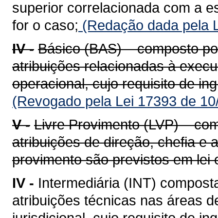
superior correlacionada com a es
for o caso;
(Redação dada pela L
IV -
Básico (BAS) – composto po
atribuições relacionadas à execu
operacional, cujo requisito de i
(Revogado pela Lei 17393 de 10
V -
Livre Provimento (LVP) – c
atribuições de direção, chefia e
provimento são previstos em lei 
IV -
Intermediária (INT) compost
atribuições técnicas nas áreas de
jurisdicional, cujo requisito de 