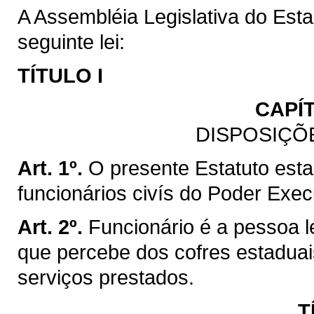
A Assembléia Legislativa do Est
seguinte lei:
TÍTULO I
CAPÍ
DISPOSIÇÕ
Art. 1º.
O presente Estatuto esta
funcionários civís do Poder Exe
Art. 2º.
Funcionário é a pessoa l
que percebe dos cofres estadua
serviços prestados.
T