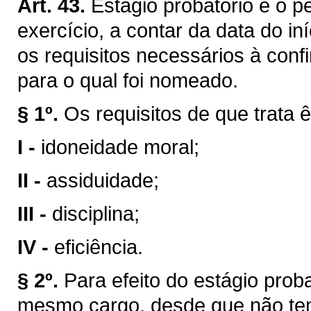
Art. 43.
Estágio probatório é o p
exercício, a contar da data do in
os requisitos necessários à conf
para o qual foi nomeado.
§ 1º.
Os requisitos de que trata ê
I -
idoneidade moral;
II -
assiduidade;
III -
disciplina;
IV -
eficiência.
§ 2º.
Para efeito do estágio prob
mesmo cargo, desde que não ten