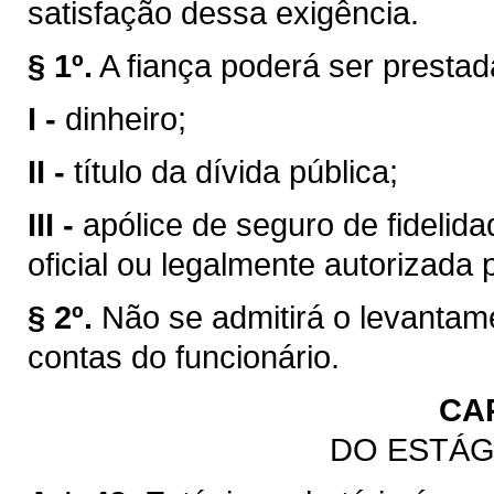
satisfação dessa exigência.
§ 1º.
A fiança poderá ser presta
I -
dinheiro;
II -
título da dívida pública;
III -
apólice de seguro de fidelidad
oficial ou legalmente autorizada 
§ 2º.
Não se admitirá o levantam
contas do funcionário.
CA
DO ESTÁG