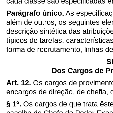
cada classe são especificadas 
Parágrafo único.
As especifica
além de outros, os seguintes el
descrição sintética das atribuiç
típicos de tarefas, característica
forma de recrutamento, linhas d
S
Dos Cargos de P
Art. 12.
Os cargos de proviment
encargos de direção, de chefia,
§ 1º.
Os cargos de que trata êste
escolha do Chefe do Poder Exec