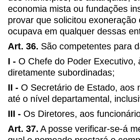
economia mista ou fundações ins
provar que solicitou exoneração
ocupava em qualquer dessas ent
Art. 36.
São competentes para d
I -
O Chefe do Poder Executivo, 
diretamente subordinadas;
II -
O Secretário de Estado, aos
até o nível departamental, inclusi
III -
Os Diretores, aos funcionári
Art. 37.
A posse verificar-se-á m
qual o nomeado prestará o com