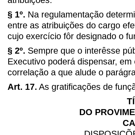
§ 1º.
Na regulamentação determi
entre as atribuições do cargo efe
cujo exercício fôr designado o fu
§ 2º.
Sempre que o interêsse públ
Executivo poderá dispensar, em
correlação a que alude o parágraf
Art. 17.
As gratificações de funç
T
DO PROVIM
CA
DISPOSIÇÕ