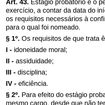
Art. 43.
Estágio probatório é o p
exercício, a contar da data do in
os requisitos necessários à conf
para o qual foi nomeado.
§ 1º.
Os requisitos de que trata ê
I -
idoneidade moral;
II -
assiduidade;
III -
disciplina;
IV -
eficiência.
§ 2º.
Para efeito do estágio prob
mesmo cargo, desde que não ten