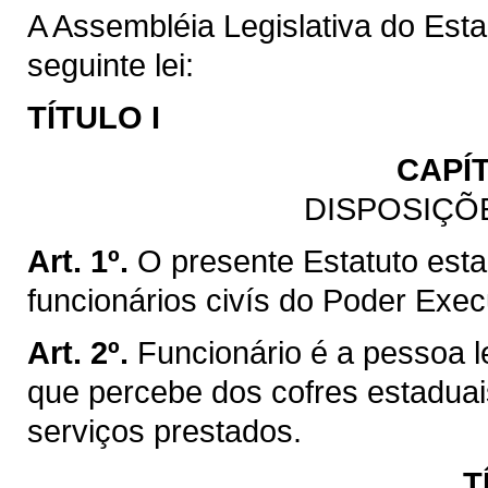
A Assembléia Legislativa do Est
seguinte lei:
TÍTULO I
CAPÍ
DISPOSIÇÕ
Art. 1º.
O presente Estatuto esta
funcionários civís do Poder Exe
Art. 2º.
Funcionário é a pessoa l
que percebe dos cofres estadua
serviços prestados.
T