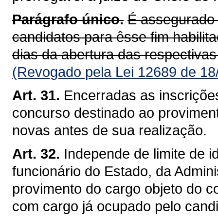
Parágrafo único.
É assegurado 
candidatos para êsse fim habili
dias da abertura das respectivas
(Revogado pela Lei 12689 de 18
Art. 31.
Encerradas as inscriçõe
concurso destinado ao proviment
novas antes de sua realização.
Art. 32.
Independe de limite de 
funcionário do Estado, da Admini
provimento do cargo objeto do c
com cargo já ocupado pelo candi