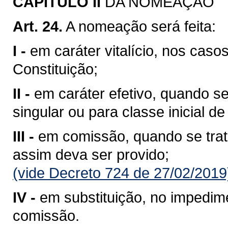
CAPITULO II
DA NOMEAÇÃO
Art. 24.
A nomeação será feita:
I -
em caráter vitalício, nos cas
Constituição;
II -
em caráter efetivo, quando s
singular ou para classe inicial de
III -
em comissão, quando se trata
assim deva ser provido;
(vide Decreto 724 de 27/02/2019
IV -
em substituição, no impedim
comissão.