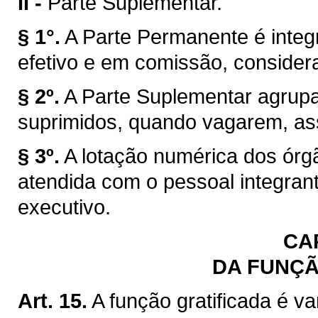
II -
Parte Suplementar.
§ 1°.
A Parte Permanente é integ
efetivo e em comissão, consider
§ 2º.
A Parte Suplementar agrup
suprimidos, quando vagarem, ass
§ 3º.
A lotação numérica dos órgã
atendida com o pessoal integran
executivo.
CAP
DA FUNÇÃ
Art. 15.
A função gratificada é 