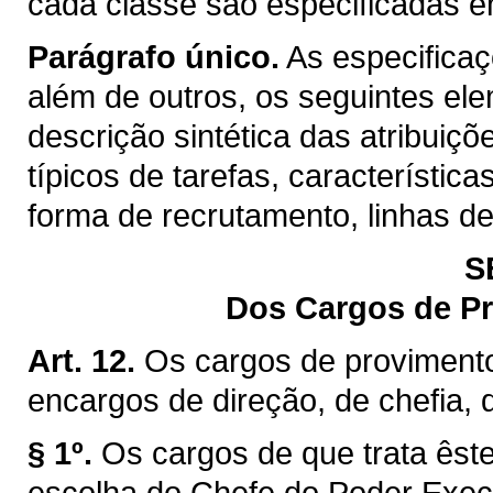
cada classe são especificadas 
Parágrafo único.
As especifica
além de outros, os seguintes el
descrição sintética das atribuiç
típicos de tarefas, característica
forma de recrutamento, linhas d
S
Dos Cargos de P
Art. 12.
Os cargos de proviment
encargos de direção, de chefia,
§ 1º.
Os cargos de que trata êste
escolha do Chefe do Poder Exec