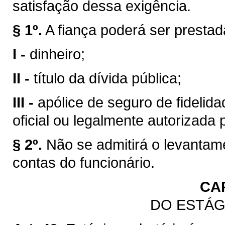
satisfação dessa exigência.
§ 1º.
A fiança poderá ser presta
I -
dinheiro;
II -
título da dívida pública;
III -
apólice de seguro de fidelidad
oficial ou legalmente autorizada 
§ 2º.
Não se admitirá o levantam
contas do funcionário.
CA
DO ESTÁG