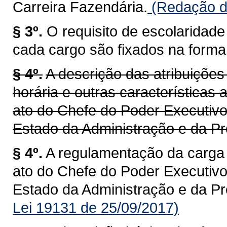
Carreira Fazendária.
(Redação da
§ 3º.
O requisito de escolaridad
cada cargo são fixados na forma d
§ 4º.
A descrição das atribuiçõe
horária e outras características
ato do Chefe do Poder Executivo
Estado da Administração e da Pr
§ 4º.
A regulamentação da carga 
ato do Chefe do Poder Executivo
Estado da Administração e da Pr
Lei 19131 de 25/09/2017)