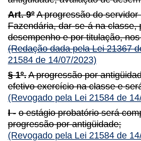
Art. 9º
A progressão do servidor 
Fazendária, dar-se-á na classe, 
desempenho e por titulação, nos 
(Redação dada pela Lei 21367 d
21584 de 14/07/2023)
§ 1º.
A progressão por antigüida
efetivo exercício na classe e ser
(Revogado pela Lei 21584 de 14
I -
o estágio probatório será co
progressão por antigüidade;
(Revogado pela Lei 21584 de 14