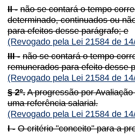
II -
não se contará o tempo corre
determinado, continuados ou nã
para efeitos desse parágrafo; e
(Revogado pela Lei 21584 de 14
III -
não se contará o tempo cor
remunerados para efeito desse p
(Revogado pela Lei 21584 de 14
§ 2º.
A progressão por Avaliaçã
uma referência salarial.
(Revogado pela Lei 21584 de 14
I -
O critério "conceito" para a p