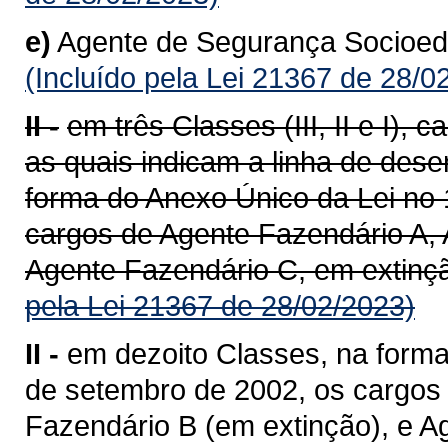
e)
Agente de Segurança Socioedu
(Incluído pela Lei 21367 de 28/0
II -
em três Classes (III, II e I),
as quais indicam a linha de dese
forma do Anexo Único da Lei no 
cargos de Agente Fazendário A, 
Agente Fazendário C, em extinçã
pela Lei 21367 de 28/02/2023)
II -
em dezoito Classes, na forma
de setembro de 2002, os cargos
Fazendário B (em extinção), e A