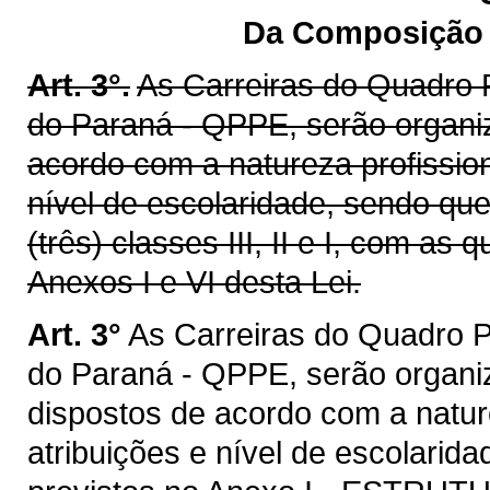
Da Composição e
Art. 3°.
As Carreiras do Quadro 
do Paraná - QPPE, serão organiz
acordo com a natureza profissio
nível de escolaridade, sendo qu
(três) classes III, II e I, com a
Anexos I e VI desta Lei.
Art. 3°
As Carreiras do Quadro P
do Paraná - QPPE, serão organiz
dispostos de acordo com a natur
atribuições e nível de escolarid