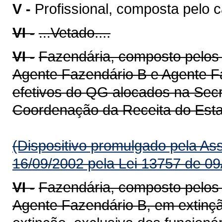
V -
Profissional, composta pelo c
VI -
...Vetado....
VI -
Fazendária, composto pelos
Agente Fazendário B e Agente Fa
efetivos do QG alocados na Sec
Coordenação da Receita do Estad
(Dispositivo promulgado pela As
16/09/2002 pela Lei 13757 de 09
VI -
Fazendária, composto pelos
Agente Fazendário B, em extinç