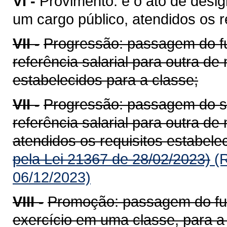
VI -
Provimento: é o ato de desig
um cargo público, atendidos os re
VII -
Progressão: passagem do fu
referência salarial para outra de 
estabelecidos para a classe;
VII -
Progressão: passagem do se
referência salarial para outra de
atendidos os requisitos estabele
pela Lei 21367 de 28/02/2023)
(R
06/12/2023)
VIII -
Promoção: passagem do func
exercício em uma classe, para a r