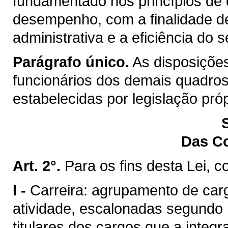
fundamentado nos princípios de q
desempenho, com a finalidade d
administrativa e a eficiência do s
Parágrafo único.
As disposições
funcionários dos demais quadros
estabelecidas por legislação próp
Das C
Art. 2°.
Para os fins desta Lei, c
I -
Carreira: agrupamento de ca
atividade, escalonadas segundo 
titulares dos cargos que a integr