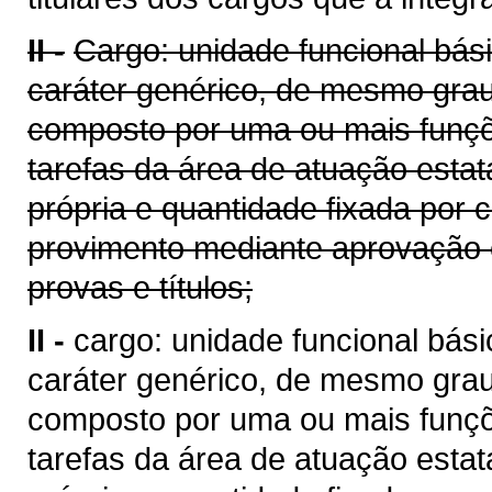
II -
Cargo: unidade funcional bási
caráter genérico, de mesmo gra
composto por uma ou mais funç
tarefas da área de atuação estat
própria e quantidade fixada por 
provimento mediante aprovação 
provas e títulos;
II -
cargo: unidade funcional bási
caráter genérico, de mesmo gra
composto por uma ou mais funç
tarefas da área de atuação estat