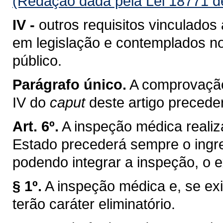
(Redação dada pela Lei 18771 d
IV -
outros requisitos vinculados
em legislação e contemplados no
público.
Parágrafo único.
A comprovação
IV do
caput
deste artigo preced
Art. 6º.
A inspeção médica realiza
Estado precederá sempre o ingre
podendo integrar a inspeção, o 
§ 1º.
A inspeção médica e, se ex
terão caráter eliminatório.