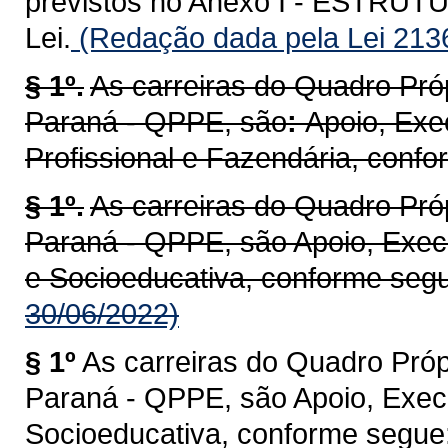
previstos no Anexo I - ESTR
Lei.
(Redação dada pela Lei 213
§ 1º.
As carreiras do Quadro Pró
Paraná - QPPE, são
:
Apoio, Exe
Profissional e Fazendária, conf
§ 1º.
As carreiras do Quadro Pró
Paraná - QPPE, são Apoio, Execu
e Socioeducativa, conforme seg
30/06/2022)
§ 1º
As carreiras do Quadro Próp
Paraná - QPPE, são Apoio, Execu
Socioeducativa, conforme segue