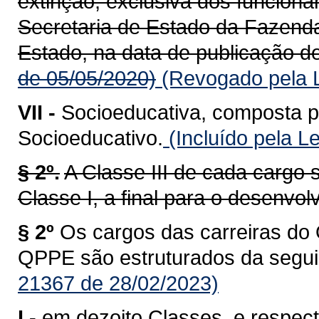
extinção, exclusiva dos funcioná
Secretaria de Estado da Fazend
Estado, na data de publicação de
de 05/05/2020)
(Revogado pela L
VII -
Socioeducativa, composta p
Socioeducativo.
(Incluído pela L
§ 2º.
A Classe III de cada cargo s
Classe I, a final para o desenvol
§ 2º
Os cargos das carreiras do 
QPPE são estruturados da segui
21367 de 28/02/2023)
I -
em dezoito Classes, e respect