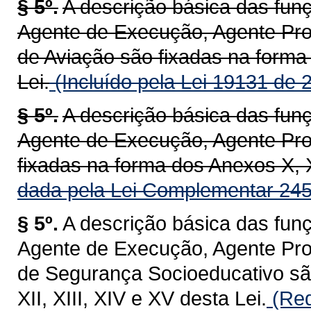
§ 5º.
A descrição básica das fun
Agente de Execução, Agente Prof
de Aviação são fixadas na forma 
Lei.
(Incluído pela Lei 19131 de 
§ 5º.
A descrição básica das fun
Agente de Execução, Agente Prof
fixadas na forma dos Anexos X, XI
dada pela Lei Complementar 245
§ 5º.
A descrição básica das fun
Agente de Execução, Agente Prof
de Segurança Socioeducativo são
XII, XIII, XIV e XV desta Lei.
(Red