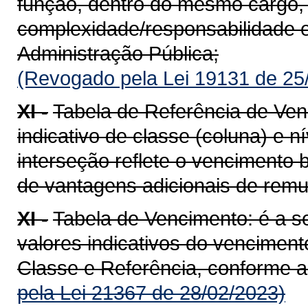
função, dentro do mesmo cargo
complexidade/responsabilidade e
Administração Pública;
(Revogado pela Lei 19131 de 25
XI -
Tabela de Referência de Ven
indicativo de classe (coluna) e nív
interseção reflete o vencimento b
de vantagens adicionais de rem
XI -
Tabela de Vencimento: é a 
valores indicativos do venciment
Classe e Referência, conforme a 
pela Lei 21367 de 28/02/2023)