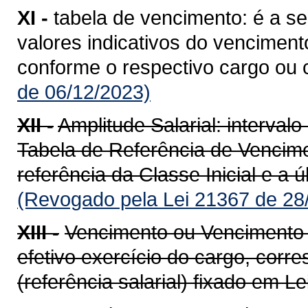
XI -
tabela de vencimento: é a 
valores indicativos do venciment
conforme o respectivo cargo ou c
de 06/12/2023)
XII -
Amplitude Salarial: interval
Tabela de Referência de Vencim
referência da Classe Inicial e a ú
(Revogado pela Lei 21367 de 28
XIII -
Vencimento ou Vencimento b
efetivo exercício do cargo, corr
(referência salarial) fixado em Lei