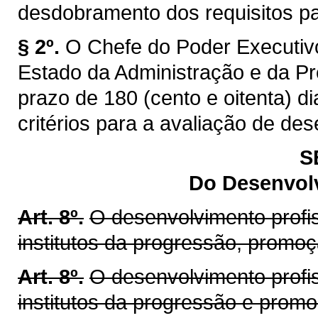
desdobramento dos requisitos par
§ 2º.
O Chefe do Poder Executivo
Estado da Administração e da Pr
prazo de 180 (cento e oitenta) di
critérios para a avaliação de de
S
Do Desenvolv
Art. 8º.
O desenvolvimento profis
institutos da progressão, promo
Art. 8º.
O desenvolvimento profis
institutos da progressão e prom