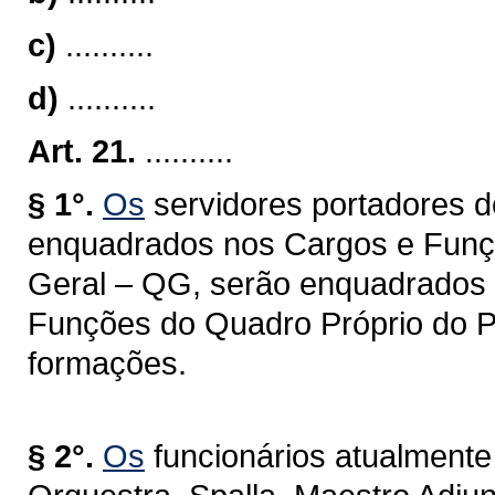
c)
..........
d)
..........
Art. 21.
..........
§ 1°.
Os
servidores portadores d
enquadrados nos Cargos e Funçõe
Geral – QG, serão enquadrados n
Funções do Quadro Próprio do P
formações.
§ 2°.
Os
funcionários atualment