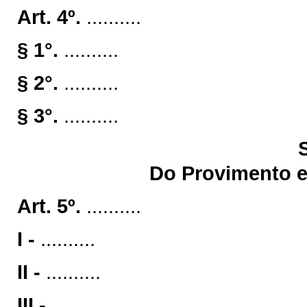
Art. 4º.
..........
§ 1°.
..........
§ 2°.
..........
§ 3°.
..........
Do Provimento e
Art. 5º.
..........
I -
..........
II -
..........
III -
..........