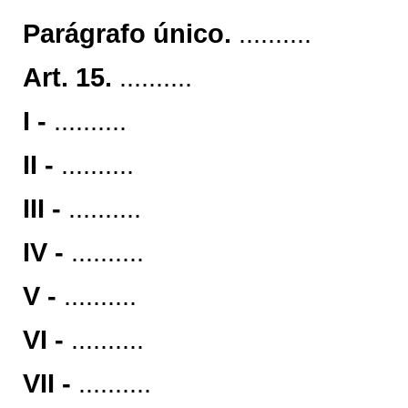
Parágrafo único.
..........
Art. 15.
..........
I -
..........
II -
..........
III -
..........
IV -
..........
V -
..........
VI -
..........
VII -
..........