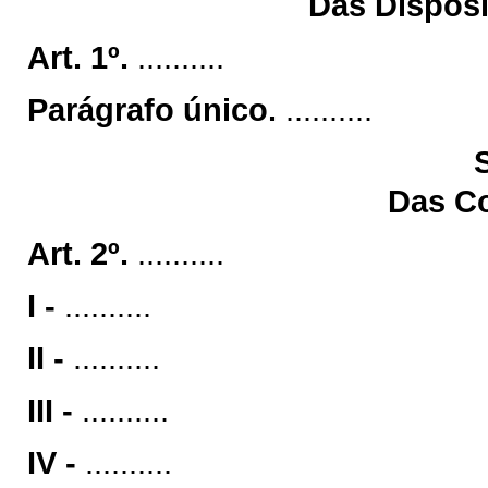
Das Disposi
Art. 1º.
..........
Parágrafo único.
..........
Das C
Art. 2º.
..........
I -
..........
II -
..........
III -
..........
IV -
..........