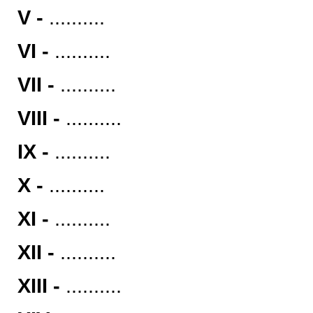
V -
..........
VI -
..........
VII -
..........
VIII -
..........
IX -
..........
X -
..........
XI -
..........
XII -
..........
XIII -
..........