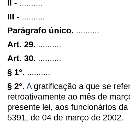
II -
..........
III -
..........
Parágrafo único.
..........
Art. 29.
..........
Art. 30.
..........
§ 1°.
..........
§ 2°.
A
gratificação a que se refer
retroativamente ao mês de março
presente lei, aos funcionários d
5391, de 04 de março de 2002.