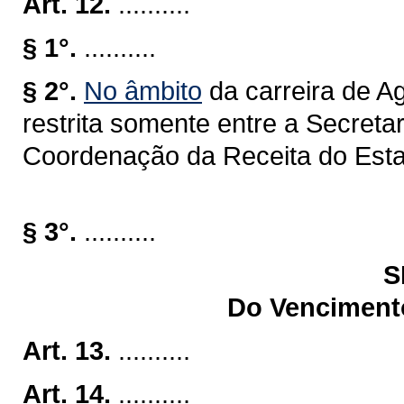
Art. 12.
..........
§ 1°.
..........
§ 2°.
No âmbito
da carreira de A
restrita somente entre a Secret
Coordenação da Receita do Est
§ 3°.
..........
S
Do Venciment
Art. 13.
..........
Art. 14.
..........