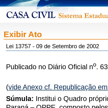
Exibir Ato
Lei 13757 - 09 de Setembro de 2002
o
Publicado no Diário Oficial n
. 6
(
vide Anexo cf. Republicação e
Súmula:
Institui o Quadro próp
Paraná – QPPE, composto pelos a