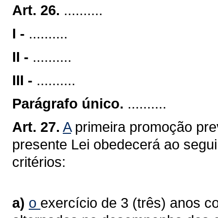
Art. 26.
..........
I -
..........
II -
..........
III -
..........
Parágrafo único.
..........
Art. 27.
A
primeira promoção previ
presente Lei obedecerá ao seguin
critérios:
a)
o
exercício de 3 (três) anos c