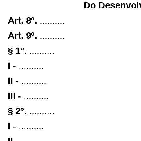
Do Desenvolv
Art. 8º.
..........
Art. 9º.
..........
§ 1°.
..........
I -
..........
II -
..........
III -
..........
§ 2°.
..........
I -
..........