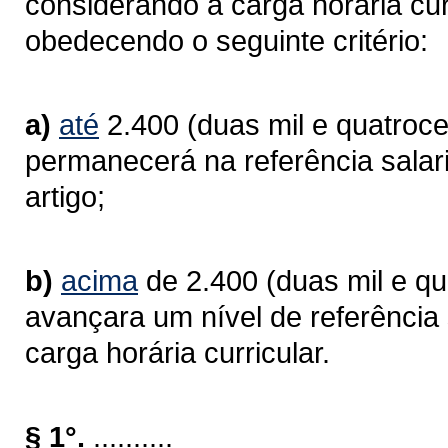
considerando a carga horária curr
obedecendo o seguinte critério:
a)
até
2.400 (duas mil e quatrocen
permanecerá na referência salari
artigo;
b)
acima
de 2.400 (duas mil e qua
avançara um nível de referência 
carga horária curricular.
§ 1°.
..........