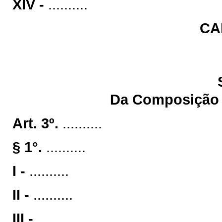
XIV -
..........
CA
Da Composição e
Art. 3º.
..........
§ 1°.
..........
I -
..........
II -
..........
III -
..........