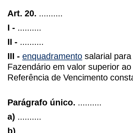
Art. 20.
..........
I -
..........
II -
..........
III -
enquadramento
salarial para
Fazendário em valor superior ao
Referência de Vencimento consta
Parágrafo único.
..........
a)
..........
b)
..........