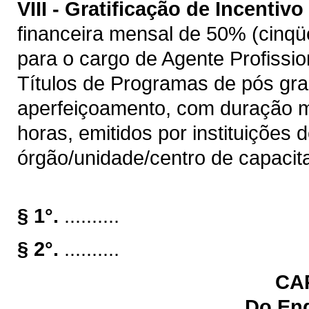
VIII -
Gratificação de Incentivo 
financeira mensal de 50% (cinqüe
para o cargo de Agente Profissio
Títulos de Programas de pós gra
aperfeiçoamento, com duração m
horas, emitidos por instituições 
órgão/unidade/centro de capacit
§ 1°.
..........
§ 2°.
..........
CAP
Do En