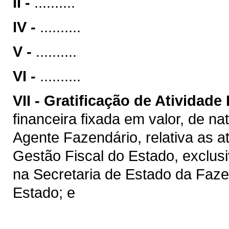
II -
..........
IV -
..........
V -
..........
VI -
..........
VII -
Gratificação de Atividade
financeira fixada em valor, de na
Agente Fazendário, relativa as a
Gestão Fiscal do Estado, exclus
na Secretaria de Estado da Faz
Estado; e