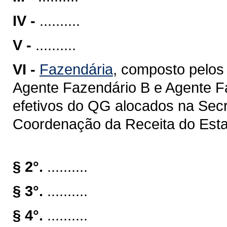
IV -
..........
V -
..........
VI -
Fazendária
, composto pelos
Agente Fazendário B e Agente Fa
efetivos do QG alocados na Sec
Coordenação da Receita do Estad
§ 2°.
..........
§ 3°.
..........
§ 4°.
..........