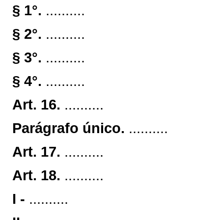
§ 1°.
..........
§ 2°.
..........
§ 3°.
..........
§ 4°.
..........
Art. 16.
..........
Parágrafo único.
..........
Art. 17.
..........
Art. 18.
..........
I -
..........