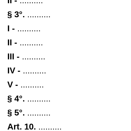
II -
..........
§ 3°.
..........
I -
..........
II -
..........
III -
..........
IV -
..........
V -
..........
§ 4°.
..........
§ 5°.
..........
Art. 10.
..........