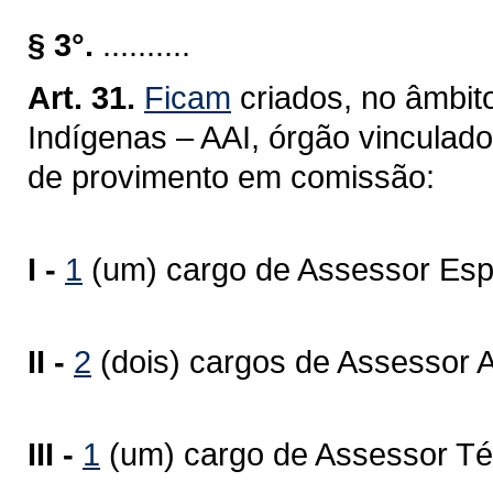
§ 3°.
..........
Art. 31.
Ficam
criados, no âmbit
Indígenas – AAI, órgão vinculad
de provimento em comissão:
I -
1
(um) cargo de Assessor Espe
II -
2
(dois) cargos de Assessor A
III -
1
(um) cargo de Assessor Té