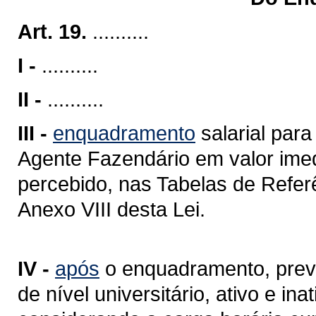
Art. 19.
..........
I -
..........
II -
..........
III -
enquadramento
salarial para
Agente Fazendário em valor ime
percebido, nas Tabelas de Refer
Anexo VIII desta Lei.
IV -
após
o enquadramento, previs
de nível universitário, ativo e i