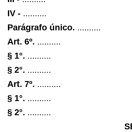
IV -
..........
Parágrafo único.
..........
Art. 6º.
..........
§ 1°.
..........
§ 2°.
..........
Art. 7º.
..........
§ 1°.
..........
§ 2°.
..........
S