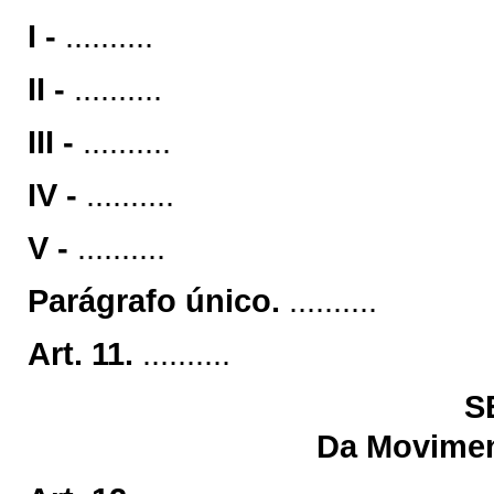
I -
..........
II -
..........
III -
..........
IV -
..........
V -
..........
Parágrafo único.
..........
Art. 11.
..........
S
Da Movimen