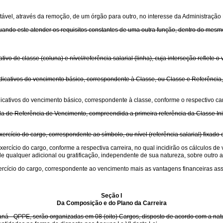
tável, através da remoção, de um órgão para outro, no interesse da Administração
quando este atender os requisitos constantes de uma outra função, dentro do mes
o de classe (coluna) e nível/referência salarial (linha), cuja interseção reflete 
cativos do vencimento básico, correspondente à Classe, ou Classe e Referência, 
cativos do vencimento básico, correspondente à classe, conforme o respectivo car
la de Referência de Vencimento, compreendida a primeira referência da Classe Inici
ercício do cargo, correspondente ao símbolo, ou nível (referência salarial) fixado 
xercício do cargo, conforme a respectiva carreira, no qual incidirão os cálculos 
 qualquer adicional ou gratificação, independente de sua natureza, sobre outro ad
ercício do cargo, correspondente ao vencimento mais as vantagens financeiras as
Seção I
Da Composição e do Plano da Carreira
ná - QPPE, serão organizadas em 08 (oito) Cargos, disposto de acordo com a natur