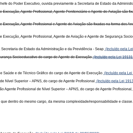
hefe do Poder Executivo, ouvida previamente a Secretaria de Estado da Administr
Execução, Agente Profissional, Agente Penitenciário e Agente de Aviação são fixada
Execução, Agente Profissional e Agente de Aviação são fixadas na forma dos Anexos
 Execução, Agente Profissional, Agente de Aviação e Agente de Segurança Socioeduc
a Secretaria de Estado da Administração e da Previdência - Seap.
(Incluído pela L
gurança Socioeducativo do cargo de Agente de Execução.
(Incluído pela Lei 19131
e Saúde e de Técnico Gráfico do cargo de Agente de Execução.
(Incluído pela Le
 de Nível Superior – APNS, do cargo de Agente Profissional.
(Incluído pela Lei 191
ção Agente Profissional de Nível Superior – APNS, do cargo de Agente Profissional,
o que dentro do mesmo cargo, da mesma complexidade/responsabilidade e classe.