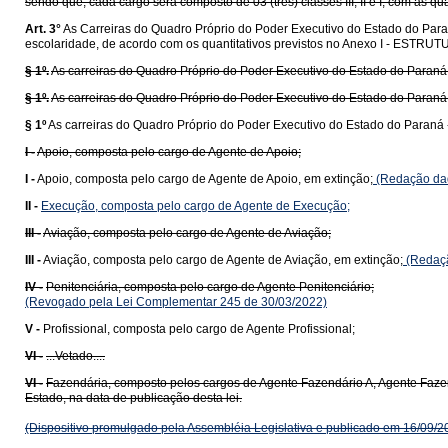
sendo que, cada cargo será composto de 03 (três) classes III, II e I, com as q
Art. 3°
As Carreiras do Quadro Próprio do Poder Executivo do Estado do Paran
escolaridade, de acordo com os quantitativos previstos no Anexo I - EST
§ 1º.
As carreiras do Quadro Próprio do Poder Executivo do Estado do Paraná
§ 1º.
As carreiras do Quadro Próprio do Poder Executivo do Estado do Paraná 
§ 1º
As carreiras do Quadro Próprio do Poder Executivo do Estado do Paraná 
I -
Apoio, composta pelo cargo de Agente de Apoio;
I -
Apoio, composta pelo cargo de Agente de Apoio, em extinção;
(Redação dad
II -
Execução, composta pelo cargo de Agente de Execução;
III -
Aviação, composta pelo cargo de Agente de Aviação;
III -
Aviação, composta pelo cargo de Agente de Aviação, em extinção;
(Redaçã
IV -
Penitenciária, composta pelo cargo de Agente Penitenciário;
(Revogado pela Lei Complementar 245 de 30/03/2022)
V -
Profissional, composta pelo cargo de Agente Profissional;
VI -
...Vetado....
VI -
Fazendária, composto pelos cargos de Agente Fazendário A, Agente Faze
Estado, na data de publicação desta lei.
(Dispositivo promulgado pela Assembléia Legislativa e publicado em 16/09/2