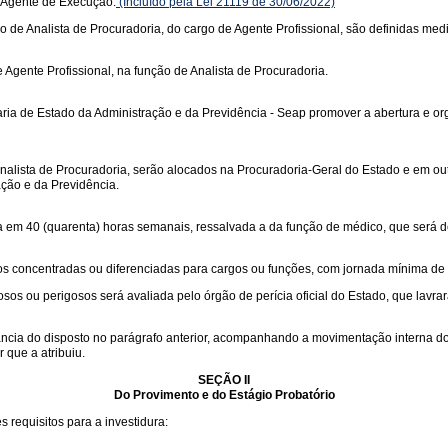
 Agente de Execução.
(Incluído pela Lei 21119 de 30/06/2022)
ão de Analista de Procuradoria, do cargo de Agente Profissional, são definidas media
Agente Profissional, na função de Analista de Procuradoria.
ia de Estado da Administração e da Previdência - Seap promover a abertura e org
nalista de Procuradoria, serão alocados na Procuradoria-Geral do Estado e em out
ação e da Previdência.
da em 40 (quarenta) horas semanais, ressalvada a da função de médico, que será 
os concentradas ou diferenciadas para cargos ou funções, com jornada mínima de
s ou perigosos será avaliada pelo órgão de perícia oficial do Estado, que lavrar
ia do disposto no parágrafo anterior, acompanhando a movimentação interna do f
 que a atribuiu.
SEÇÃO II
Do Provimento e do Estágio Probatório
s requisitos para a investidura: