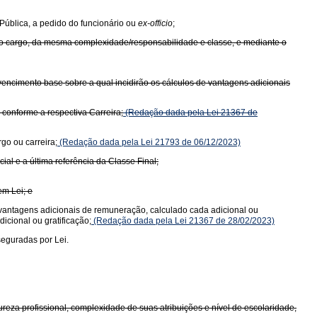
 Pública, a pedido do funcionário ou
ex-officio
;
mo cargo, da mesma complexidade/responsabilidade e classe, e mediante o
o vencimento base sobre a qual incidirão os cálculos de vantagens adicionais
conforme a respectiva Carreira;
(Redação dada pela Lei 21367 de
go ou carreira;
(Redação dada pela Lei 21793 de 06/12/2023)
al e a última referência da Classe Final;
em Lei; e
de vantagens adicionais de remuneração, calculado cada adicional ou
icional ou gratificação;
(Redação dada pela Lei 21367 de 28/02/2023)
seguradas por Lei.
eza profissional, complexidade de suas atribuições e nível de escolaridade,