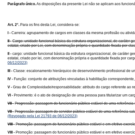
Parágrafo único.
As disposições da presente Lei não se aplicam aos funcioná
Art. 2°.
Para os fins desta Lei, considera-se:
I -
Carreira: agrupamento de cargos em classes da mesma profissão ou ativida
II -
Cargo: unidade funcional básica da estrutura organizacional, de caráte
estatal, criado por Lei, com denominação própria e quantidade fixada por cl
II -
cargo: unidade funcional básica da estrutura organizacional, de caráter
estatal, criado por lei, com denominação própria e quantidade fixada por car
06/12/2023)
III -
Classe: escalonamento hierárquico de desenvolvimento profissional de um
IV -
Função: conjunto de atribuições vinculadas à habilitação correspondent
V -
Grau de Complexidade/responsabilidade: atributo do cargo referente ao 
VI -
Provimento: é o ato de designação de uma pessoa para titularizar um cargo
VII -
Progressão: passagem do funcionário público estável de uma referência sa
VII -
Progressão: passagem do servidor público estável de uma referência salar
(Revogado pela Lei 21793 de 06/12/2023)
VIII -
Promoção: passagem do funcionário público estável e em efetivo exercíci
VIII -
Promoção: passagem do funcionário público estável e em efetivo exercíci