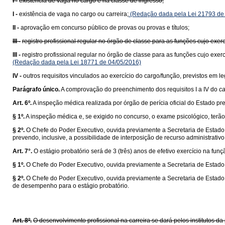
I -
existência de vaga no cargo e na classe de ingresso;
I -
existência de vaga no cargo ou carreira;
(Redação dada pela Lei 21793 de
II -
aprovação em concurso público de provas ou provas e títulos;
III -
registro profissional regular no órgão de classe para as funções cujo exerc
III -
registro profissional regular no órgão de classe para as funções cujo exer
(Redação dada pela Lei 18771 de 04/05/2016)
IV -
outros requisitos vinculados ao exercício do cargo/função, previstos em 
Parágrafo único.
A comprovação do preenchimento dos requisitos I a IV do
ca
Art. 6º.
A inspeção médica realizada por órgão de perícia oficial do Estado p
§ 1º.
A inspeção médica e, se exigido no concurso, o exame psicológico, terão 
§ 2º.
O Chefe do Poder Executivo, ouvida previamente a Secretaria de Estado 
prevendo, inclusive, a possibilidade de interposição de recurso administrativo
Art. 7°.
O estágio probatório será de 3 (três) anos de efetivo exercício na fun
§ 1º.
O Chefe do Poder Executivo, ouvida previamente a Secretaria de Estado 
§ 2º.
O Chefe do Poder Executivo, ouvida previamente a Secretaria de Estado d
de desempenho para o estágio probatório.
Art. 8º.
O desenvolvimento profissional na carreira se dará pelos institutos 