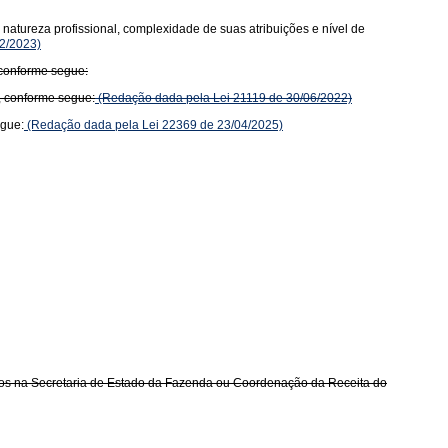
natureza profissional, complexidade de suas atribuições e nível de
2/2023)
 conforme segue:
, conforme segue:
(Redação dada pela Lei 21119 de 30/06/2022)
egue:
(Redação dada pela Lei 22369 de 23/04/2025)
ados na Secretaria de Estado da Fazenda ou Coordenação da Receita do