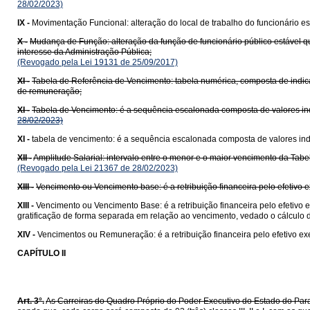
28/02/2023)
IX -
Movimentação Funcional: alteração do local de trabalho do funcionário es
X -
Mudança de Função: alteração da função de funcionário público estável 
interesse da Administração Pública;
(Revogado pela Lei 19131 de 25/09/2017)
XI -
Tabela de Referência de Vencimento: tabela numérica, composta de indicativ
de remuneração;
XI -
Tabela de Vencimento: é a sequência escalonada composta de valores indi
28/02/2023)
XI -
tabela de vencimento: é a sequência escalonada composta de valores indi
XII -
Amplitude Salarial: intervalo entre o menor e o maior vencimento da Tabe
(Revogado pela Lei 21367 de 28/02/2023)
XIII -
Vencimento ou Vencimento base: é a retribuição financeira pelo efetivo ex
XIII -
Vencimento ou Vencimento Base: é a retribuição financeira pelo efetivo e
gratificação de forma separada em relação ao vencimento, vedado o cálculo de
XIV -
Vencimentos ou Remuneração: é a retribuição financeira pelo efetivo ex
CAPÍTULO II
Art. 3°.
As Carreiras do Quadro Próprio do Poder Executivo do Estado do Para