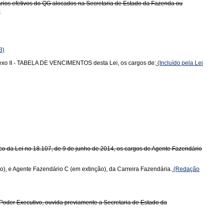
ários efetivos do QG alocados na Secretaria de Estado da Fazenda ou
)
3)
 Anexo II - TABELA DE VENCIMENTOS desta Lei, os cargos de:
(Incluído pela Lei
Único da Lei no 18.107, de 9 de junho de 2014, os cargos de Agente Fazendário
o), e Agente Fazendário C (em extinção), da Carreira Fazendária.
(Redação
o Poder Executivo, ouvida previamente a Secretaria de Estado da