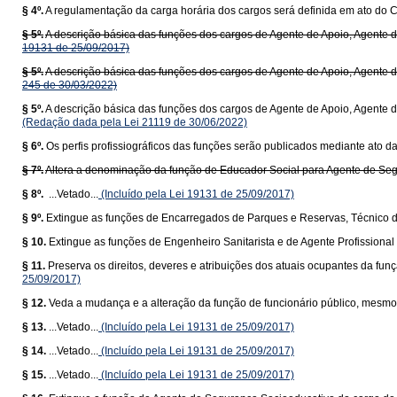
§ 4º.
A regulamentação da carga horária dos cargos será definida em ato do C
§ 5º.
A descrição básica das funções dos cargos de Agente de Apoio, Agente de 
19131 de 25/09/2017)
§ 5º.
A descrição básica das funções dos cargos de Agente de Apoio, Agente de 
245 de 30/03/2022)
§ 5º.
A descrição básica das funções dos cargos de Agente de Apoio, Agente de
(Redação dada pela Lei 21119 de 30/06/2022)
§ 6º.
Os perfis profissiográficos das funções serão publicados mediante ato d
§ 7º.
Altera a denominação da função de Educador Social para Agente de Se
§ 8º.
...Vetado...
(Incluído pela Lei 19131 de 25/09/2017)
§ 9º.
Extingue as funções de Encarregados de Parques e Reservas, Técnico d
§ 10.
Extingue as funções de Engenheiro Sanitarista e de Agente Profissional
§ 11.
Preserva os direitos, deveres e atribuições dos atuais ocupantes da fun
25/09/2017)
§ 12.
Veda a mudança e a alteração da função de funcionário público, mesm
§ 13.
...Vetado...
(Incluído pela Lei 19131 de 25/09/2017)
§ 14.
...Vetado...
(Incluído pela Lei 19131 de 25/09/2017)
§ 15.
...Vetado...
(Incluído pela Lei 19131 de 25/09/2017)