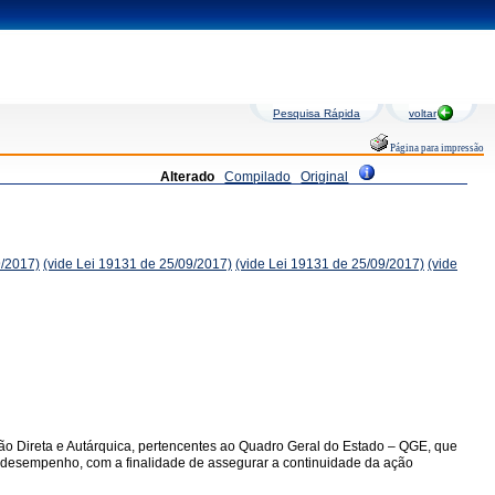
Pesquisa Rápida
voltar
Página para impressão
Alterado
Compilado
Original
9/2017)
(vide Lei 19131 de 25/09/2017)
(vide Lei 19131 de 25/09/2017)
(vide
ção Direta e Autárquica, pertencentes ao Quadro Geral do Estado – QGE, que
 de desempenho, com a finalidade de assegurar a continuidade da ação