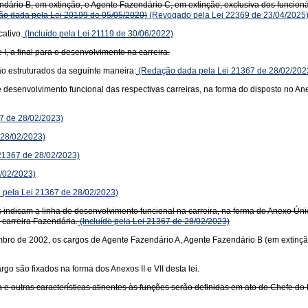
dário B, em extinção, e Agente Fazendário C, em extinção, exclusiva dos funcion
o dada pela Lei 20199 de 05/05/2020)
(Revogado pela Lei 22369 de 23/04/2025
ativo.
(Incluído pela Lei 21119 de 30/06/2022)
 I, a final para o desenvolvimento na carreira.
o estruturados da seguinte maneira:
(Redação dada pela Lei 21367 de 28/02/202
de desenvolvimento funcional das respectivas carreiras, na forma do disposto no
67 de 28/02/2023)
 28/02/2023)
 21367 de 28/02/2023)
8/02/2023)
o pela Lei 21367 de 28/02/2023)
uais indicam a linha de desenvolvimento funcional na carreira, na forma do Anexo 
 carreira Fazendária.
(Incluído pela Lei 21367 de 28/02/2023)
mbro de 2002, os cargos de Agente Fazendário A, Agente Fazendário B (em extinçã
o são fixados na forma dos Anexos II e VII desta lei.
 e outras características atinentes às funções serão definidas em ato do Chefe d