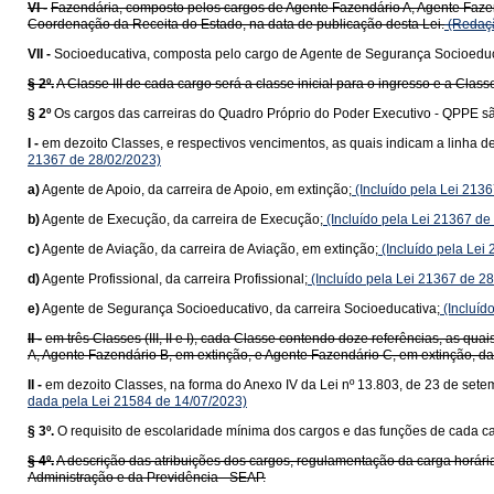
VI -
Fazendária, composto pelos cargos de Agente Fazendário A, Agente Fazen
Coordenação da Receita do Estado, na data de publicação desta Lei.
(Redaçã
VII -
Socioeducativa, composta pelo cargo de Agente de Segurança Socioeduc
§ 2º.
A Classe III de cada cargo será a classe inicial para o ingresso e a Classe
§ 2º
Os cargos das carreiras do Quadro Próprio do Poder Executivo - QPPE sã
I -
em dezoito Classes, e respectivos vencimentos, as quais indicam a linha 
21367 de 28/02/2023)
a)
Agente de Apoio, da carreira de Apoio, em extinção;
(Incluído pela Lei 213
b)
Agente de Execução, da carreira de Execução;
(Incluído pela Lei 21367 de
c)
Agente de Aviação, da carreira de Aviação, em extinção;
(Incluído pela Lei
d)
Agente Profissional, da carreira Profissional;
(Incluído pela Lei 21367 de 2
e)
Agente de Segurança Socioeducativo, da carreira Socioeducativa;
(Incluíd
II -
em três Classes (III, II e I), cada Classe contendo doze referências, as q
A, Agente Fazendário B, em extinção, e Agente Fazendário C, em extinção, da
II -
em dezoito Classes, na forma do Anexo IV da Lei nº 13.803, de 23 de sete
dada pela Lei 21584 de 14/07/2023)
§ 3º.
O requisito de escolaridade mínima dos cargos e das funções de cada carg
§ 4º.
A descrição das atribuições dos cargos, regulamentação da carga horária
Administração e da Previdência - SEAP.