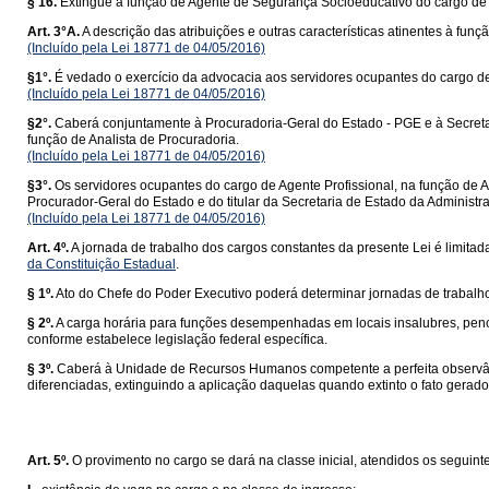
§ 16.
Extingue a função de Agente de Segurança Socioeducativo do cargo de
Art. 3°A.
A descrição das atribuições e outras características atinentes à funç
(Incluído pela Lei 18771 de 04/05/2016)
§1°.
É vedado o exercício da advocacia aos servidores ocupantes do cargo de 
(Incluído pela Lei 18771 de 04/05/2016)
§2°.
Caberá conjuntamente à Procuradoria-Geral do Estado - PGE e à Secretar
função de Analista de Procuradoria.
(Incluído pela Lei 18771 de 04/05/2016)
§3°.
Os servidores ocupantes do cargo de Agente Profissional, na função de A
Procurador-Geral do Estado e do titular da Secretaria de Estado da Administr
(Incluído pela Lei 18771 de 04/05/2016)
Art. 4º.
A jornada de trabalho dos cargos constantes da presente Lei é limita
da Constituição Estadual
.
§ 1º.
Ato do Chefe do Poder Executivo poderá determinar jornadas de trabalh
§ 2º.
A carga horária para funções desempenhadas em locais insalubres, penoso
conforme estabelece legislação federal específica.
§ 3º.
Caberá à Unidade de Recursos Humanos competente a perfeita observânc
diferenciadas, extinguindo a aplicação daquelas quando extinto o fato gerador
Art. 5º.
O provimento no cargo se dará na classe inicial, atendidos os seguinte