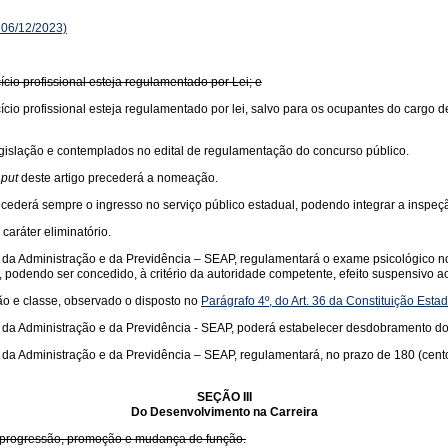
 06/12/2023)
ício profissional esteja regulamentado por Lei; e
cício profissional esteja regulamentado por lei, salvo para os ocupantes do cargo d
legislação e contemplados no edital de regulamentação do concurso público.
put
deste artigo precederá a nomeação.
recederá sempre o ingresso no serviço público estadual, podendo integrar a inspeç
caráter eliminatório.
da Administração e da Previdência – SEAP, regulamentará o exame psicológico no p
, podendo ser concedido, à critério da autoridade competente, efeito suspensivo ao
ção e classe, observado o disposto no
Parágrafo 4º, do Art. 36 da Constituição Esta
da Administração e da Previdência - SEAP, poderá estabelecer desdobramento dos 
a Administração e da Previdência – SEAP, regulamentará, no prazo de 180 (cento e 
SEÇÃO III
Do Desenvolvimento na Carreira
da progressão, promoção e mudança de função.