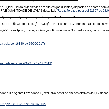
uantidades na forma do disposto nos Anexos I e VI desta Lei.
á - QPPE, serão organizadas em oito cargos distintos, dispostos de acordo com a 
RUTURA E QUANTIDADE DE VAGAS desta Lei.
(Redação dada pela Lei 21367 de 28/0
 - QPPE, são
:
Apoio, Execução, Aviação, Penitenciária, Profissional e Fazendária,
- QPPE, são Apoio, Execução, Aviação, Profissional, Fazendária e Socioeducativa
- QPPE, são Apoio, Execução, Aviação, Profissional e Socioeducativa, conforme s
a pela Lei 19130 de 25/09/2017)
o dada pela Lei 20092 de 19/12/2019)
ndário B e Agente Fazendário C, exclusiva dos funcionários efetivos do QG aloc
002 pela Lei 13757 de 09/09/2002)