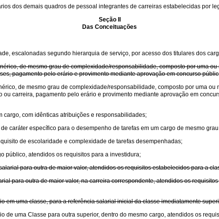
rios dos demais quadros de pessoal integrantes de carreiras estabelecidas por leg
Seção II
Das Conceituações
de, escalonadas segundo hierarquia de serviço, por acesso dos titulares dos carg
r genérico, de mesmo grau de complexidade/responsabilidade, composto por uma o
asses, pagamento pelo erário e provimento mediante aprovação em concurso público
 genérico, de mesmo grau de complexidade/responsabilidade, composto por uma ou
go ou carreira, pagamento pelo erário e provimento mediante aprovação em concurso
 cargo, com idênticas atribuições e responsabilidades;
e, de caráter específico para o desempenho de tarefas em um cargo de mesmo gra
requisito de escolaridade e complexidade de tarefas desempenhadas;
 público, atendidos os requisitos para a investidura;
larial para outra de maior valor, atendidos os requisitos estabelecidos para a cla
ial para outra de maior valor, na carreira correspondente, atendidos os requisitos
o em uma classe, para a referência salarial inicial da classe imediatamente super
o de uma Classe para outra superior, dentro do mesmo cargo, atendidos os requisit