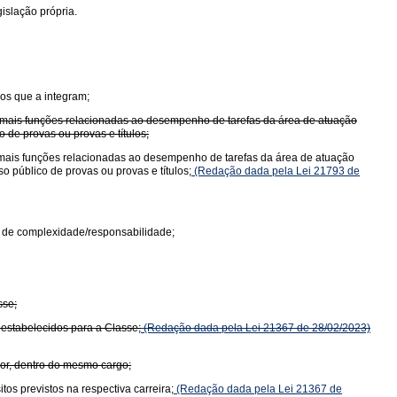
islação própria.
os que a integram;
u mais funções relacionadas ao desempenho de tarefas da área de atuação
 de provas ou provas e títulos;
 mais funções relacionadas ao desempenho de tarefas da área de atuação
 público de provas ou provas e títulos;
(Redação dada pela Lei 21793 de
u de complexidade/responsabilidade;
sse;
 estabelecidos para a Classe;
(Redação dada pela Lei 21367 de 28/02/2023)
ior, dentro do mesmo cargo;
os previstos na respectiva carreira;
(Redação dada pela Lei 21367 de