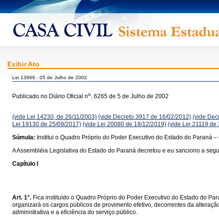
Exibir Ato
Lei 13666 - 05 de Julho de 2002
o
Publicado no Diário Oficial n
. 6265 de 5 de Julho de 2002
(vide Lei 14230, de 26/11/2003)
(vide Decreto 3917 de 16/02/2012)
(vide Dec
Lei 19130 de 25/09/2017)
(vide Lei 20080 de 18/12/2019)
(vide Lei 21119 de
Súmula:
Institui o Quadro Próprio do Poder Executivo do Estado do Paraná –
A Assembléia Legislativa do Estado do Paraná decretou e eu sanciono a segui
Capítulo I
Art. 1°.
Fica instituído o Quadro Próprio do Poder Executivo do Estado do Pa
organizará os cargos públicos de provimento efetivo, decorrentes da alteraçã
administrativa e a eficiência do serviço público.