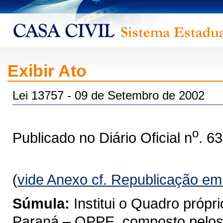
Exibir Ato
Lei 13757 - 09 de Setembro de 2002
o
Publicado no Diário Oficial n
. 6
(
vide Anexo cf. Republicação e
Súmula:
Institui o Quadro próp
Paraná – QPPE, composto pelos a