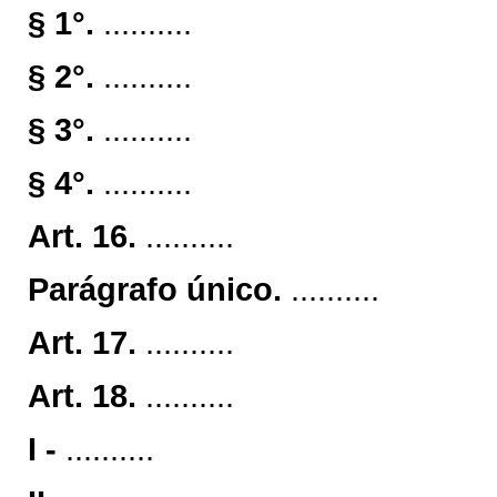
§ 1°.
..........
§ 2°.
..........
§ 3°.
..........
§ 4°.
..........
Art. 16.
..........
Parágrafo único.
..........
Art. 17.
..........
Art. 18.
..........
I -
..........