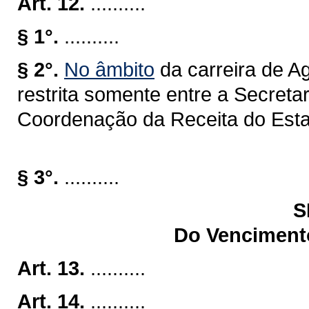
Art. 12.
..........
§ 1°.
..........
§ 2°.
No âmbito
da carreira de A
restrita somente entre a Secret
Coordenação da Receita do Est
§ 3°.
..........
S
Do Venciment
Art. 13.
..........
Art. 14.
..........