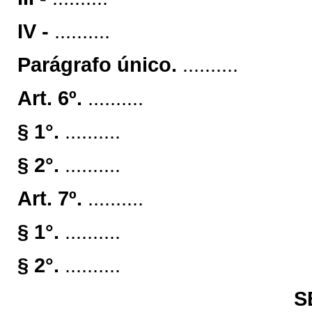
IV -
..........
Parágrafo único.
..........
Art. 6º.
..........
§ 1°.
..........
§ 2°.
..........
Art. 7º.
..........
§ 1°.
..........
§ 2°.
..........
S