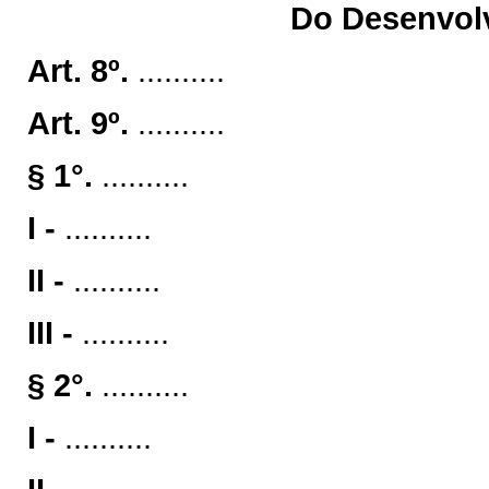
Do Desenvolv
Art. 8º.
..........
Art. 9º.
..........
§ 1°.
..........
I -
..........
II -
..........
III -
..........
§ 2°.
..........
I -
..........