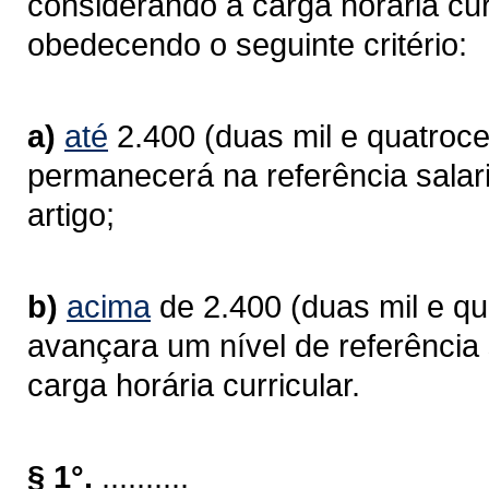
considerando a carga horária curr
obedecendo o seguinte critério:
a)
até
2.400 (duas mil e quatrocen
permanecerá na referência salari
artigo;
b)
acima
de 2.400 (duas mil e qua
avançara um nível de referência 
carga horária curricular.
§ 1°.
..........