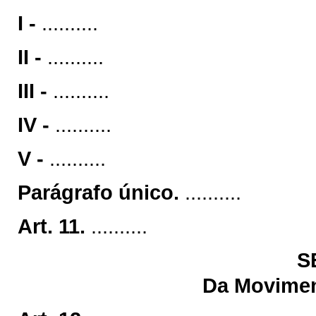
I -
..........
II -
..........
III -
..........
IV -
..........
V -
..........
Parágrafo único.
..........
Art. 11.
..........
S
Da Movimen