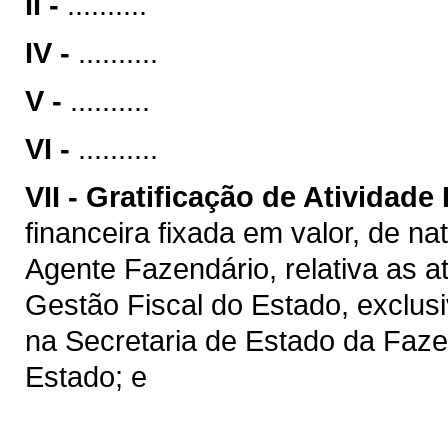
II -
..........
IV -
..........
V -
..........
VI -
..........
VII -
Gratificação de Atividade
financeira fixada em valor, de na
Agente Fazendário, relativa as a
Gestão Fiscal do Estado, exclus
na Secretaria de Estado da Faz
Estado; e