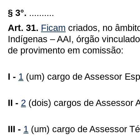
§ 3°.
..........
Art. 31.
Ficam
criados, no âmbit
Indígenas – AAI, órgão vinculad
de provimento em comissão:
I -
1
(um) cargo de Assessor Espe
II -
2
(dois) cargos de Assessor A
III -
1
(um) cargo de Assessor Té