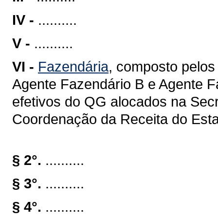
IV -
..........
V -
..........
VI -
Fazendária
, composto pelos
Agente Fazendário B e Agente Fa
efetivos do QG alocados na Sec
Coordenação da Receita do Estad
§ 2°.
..........
§ 3°.
..........
§ 4°.
..........