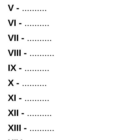
V -
..........
VI -
..........
VII -
..........
VIII -
..........
IX -
..........
X -
..........
XI -
..........
XII -
..........
XIII -
..........