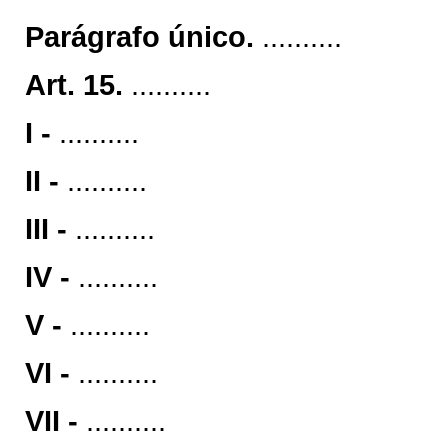
Parágrafo único.
..........
Art. 15.
..........
I -
..........
II -
..........
III -
..........
IV -
..........
V -
..........
VI -
..........
VII -
..........