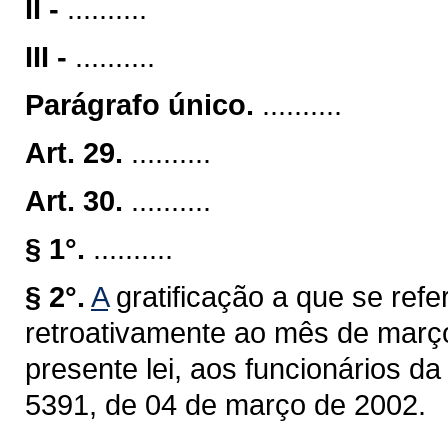
II -
..........
III -
..........
Parágrafo único.
..........
Art. 29.
..........
Art. 30.
..........
§ 1°.
..........
§ 2°.
A
gratificação a que se refer
retroativamente ao mês de março
presente lei, aos funcionários d
5391, de 04 de março de 2002.