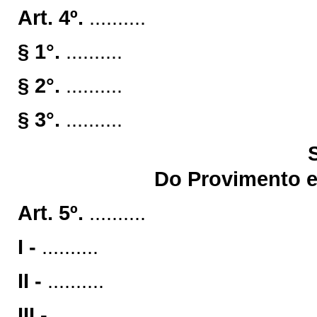
Art. 4º.
..........
§ 1°.
..........
§ 2°.
..........
§ 3°.
..........
Do Provimento e
Art. 5º.
..........
I -
..........
II -
..........
III -
..........