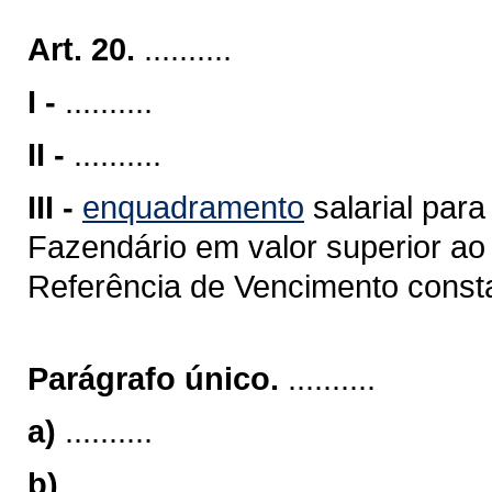
Art. 20.
..........
I -
..........
II -
..........
III -
enquadramento
salarial para
Fazendário em valor superior ao
Referência de Vencimento consta
Parágrafo único.
..........
a)
..........
b)
..........