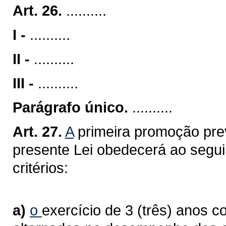
Art. 26.
..........
I -
..........
II -
..........
III -
..........
Parágrafo único.
..........
Art. 27.
A
primeira promoção previ
presente Lei obedecerá ao seguin
critérios:
a)
o
exercício de 3 (três) anos c