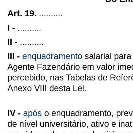
Art. 19.
..........
I -
..........
II -
..........
III -
enquadramento
salarial para
Agente Fazendário em valor ime
percebido, nas Tabelas de Refer
Anexo VIII desta Lei.
IV -
após
o enquadramento, previs
de nível universitário, ativo e i