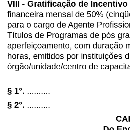
VIII -
Gratificação de Incentivo 
financeira mensal de 50% (cinqüe
para o cargo de Agente Profissio
Títulos de Programas de pós gra
aperfeiçoamento, com duração m
horas, emitidos por instituições 
órgão/unidade/centro de capacit
§ 1°.
..........
§ 2°.
..........
CAP
Do En