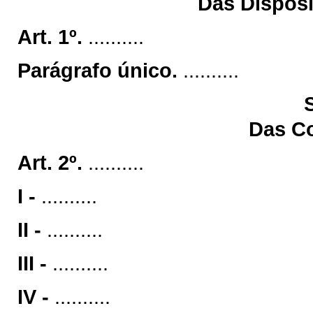
Das Disposi
Art. 1º.
..........
Parágrafo único.
..........
Das C
Art. 2º.
..........
I -
..........
II -
..........
III -
..........
IV -
..........