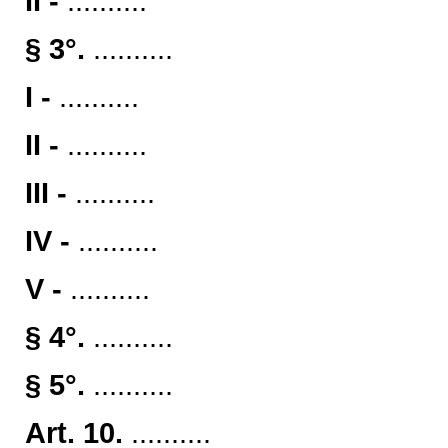
II -
..........
§ 3°.
..........
I -
..........
II -
..........
III -
..........
IV -
..........
V -
..........
§ 4°.
..........
§ 5°.
..........
Art. 10.
..........