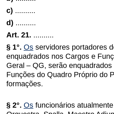
c)
..........
d)
..........
Art. 21.
..........
§ 1°.
Os
servidores portadores d
enquadrados nos Cargos e Funçõe
Geral – QG, serão enquadrados n
Funções do Quadro Próprio do P
formações.
§ 2°.
Os
funcionários atualment