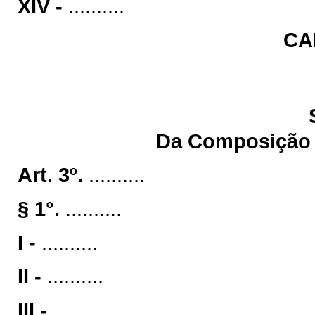
XIV -
..........
CA
Da Composição e
Art. 3º.
..........
§ 1°.
..........
I -
..........
II -
..........
III -
..........