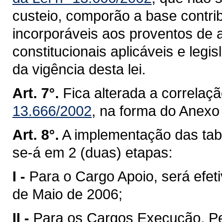
custeio, comporão a base contrib
incorporáveis aos proventos de
constitucionais aplicáveis e legis
da vigência desta lei.
Art. 7°.
Fica alterada a correlaç
13.666/2002
, na forma do Anexo 
Art. 8°.
A implementação das tabe
se-á em 2 (duas) etapas:
I -
Para o Cargo Apoio, será efe
de Maio de 2006;
II -
Para os Cargos Execução, Peni