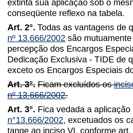
extinta sua aplicação sob o mes
conseqüente reflexo na tabela.
Art. 2°.
Todas as vantagens de q
nº 13.666/2002
são mutuamente e
percepção dos Encargos Especia
Dedicação Exclusiva - TIDE de q
exceto os Encargos Especiais d
Art. 3°.
Ficam excluídos os
incis
nº 13.666/2002
.
Art. 3°.
Fica vedada a aplicação
n°13.666/2002
, excetuados os c
tange ao inciso VI, conforme art.