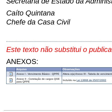
Secretária de Estado da Adminis
Caíto Quintana
Chefe da Casa Civil
Este texto não substitui o public
ANEXOS:
Arquivo
Observações
Anexo I - Vencimento Básico - QPPE
Altera o(a) Anexo III - Tabela de vencim
Anexo II - Correlação de cargos QGE
Incluído na
Lei 13666 de 05/07/2002
para QPPE