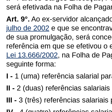
será efetivada na Folha de Pag
Art. 9°.
Ao ex-servidor alcançad
julho de 2002
e que se encontrav
de sua promulgação, será concedi
referência em que se efetivou o
Lei 13.666/2002
, na Folha de P
seguinte forma:
I -
1 (uma) referência salarial pa
II -
2 (duas) referências salariai
III -
3 (três) referências salariai
IV -
4 (quatro) referências salari