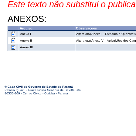
Este texto não substitui o public
ANEXOS:
Arquivo
Observações
Anexo I
Altera o(a) Anexo I - Estrutura e Quantita
Anexo II
Altera o(a) Anexo VI - Atribuições dos Ca
Anexo III
© Casa Civil do Governo do Estado do Paraná
Palácio Iguaçu - Praça Nossa Senhora de Salette, s/n
80530-909 - Centro Cívico - Curitiba - Paraná