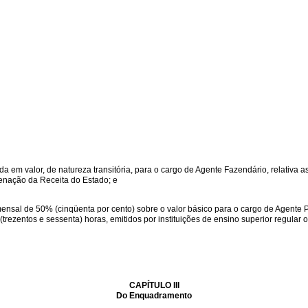
ada em valor, de natureza transitória, para o cargo de Agente Fazendário, relativa
enação da Receita do Estado; e
ensal de 50% (cinqüenta por cento) sobre o valor básico para o cargo de Agente P
ezentos e sessenta) horas, emitidos por instituições de ensino superior regular
CAPÍTULO III
Do Enquadramento