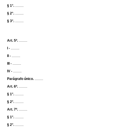
§ 1°.
..........
§ 2°.
..........
§ 3°.
..........
Art. 5º.
..........
I -
..........
II -
..........
III -
..........
IV -
..........
Parágrafo único.
..........
Art. 6º.
..........
§ 1°.
..........
§ 2°.
..........
Art. 7º.
..........
§ 1°.
..........
§ 2°.
..........