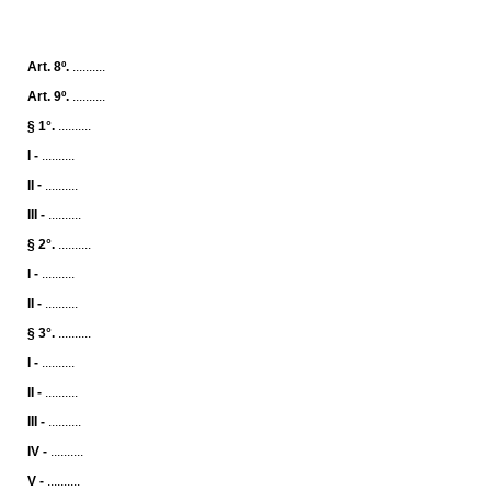
Art. 8º.
..........
Art. 9º.
..........
§ 1°.
..........
I -
..........
II -
..........
III -
..........
§ 2°.
..........
I -
..........
II -
..........
§ 3°.
..........
I -
..........
II -
..........
III -
..........
IV -
..........
V -
..........