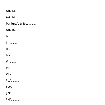
Art. 13.
..........
Art. 14.
..........
Parágrafo único.
..........
Art. 15.
..........
I -
..........
II -
..........
III -
..........
IV -
..........
V -
..........
VI -
..........
VII -
..........
§ 1°.
..........
§ 2°.
..........
§ 3°.
..........
§ 4°.
..........