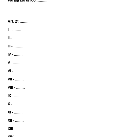
Parágrafo único.
..........
Art. 2º.
..........
I -
..........
II -
..........
III -
..........
IV -
..........
V -
..........
VI -
..........
VII -
..........
VIII -
..........
IX -
..........
X -
..........
XI -
..........
XII -
..........
XIII -
..........