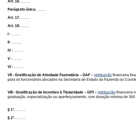
Art. 16.
..........
Parágrafo único.
..........
Art. 17.
..........
Art. 18.
..........
I -
..........
II -
..........
IV -
..........
V -
..........
VI -
..........
VII -
Gratificação de Atividade Fazendária – GAF –
retribuição
financeira fix
para os funcionários alocados na Secretaria de Estado da Fazenda ou Coord
VIII -
Gratificação de Incentivo à Titularidade – GITI –
retribuição
financeira m
graduação, especialização ou aperfeiçoamento, com duração mínima de 360 (tr
§ 1°.
..........
§ 2°.
..........