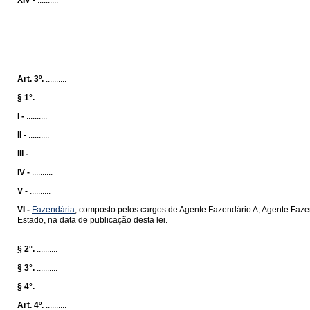
XIV -
..........
Art. 3º.
..........
§ 1°.
..........
I -
..........
II -
..........
III -
..........
IV -
..........
V -
..........
VI -
Fazendária
, composto pelos cargos de Agente Fazendário A, Agente Faze
Estado, na data de publicação desta lei.
§ 2°.
..........
§ 3°.
..........
§ 4°.
..........
Art. 4º.
..........