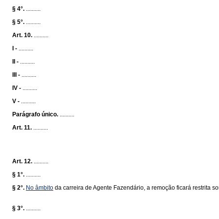
§ 4°.
..........
§ 5°.
..........
Art. 10.
..........
I -
..........
II -
..........
III -
..........
IV -
..........
V -
..........
Parágrafo único.
..........
Art. 11.
..........
Art. 12.
..........
§ 1°.
..........
§ 2°.
No âmbito
da carreira de Agente Fazendário, a remoção ficará restrita
§ 3°.
..........