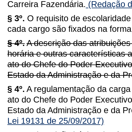
Carreira Fazendária.
(Redação da
§ 3º.
O requisito de escolaridad
cada cargo são fixados na forma d
§ 4º.
A descrição das atribuiçõe
horária e outras características
ato do Chefe do Poder Executivo
Estado da Administração e da Pr
§ 4º.
A regulamentação da carga 
ato do Chefe do Poder Executivo
Estado da Administração e da Pr
Lei 19131 de 25/09/2017)