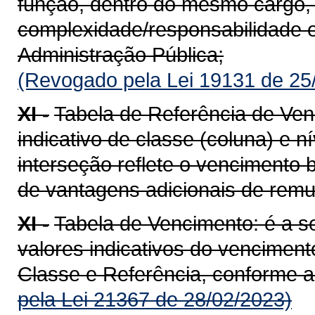
função, dentro do mesmo cargo
complexidade/responsabilidade e
Administração Pública;
(Revogado pela Lei 19131 de 25
XI -
Tabela de Referência de Ven
indicativo de classe (coluna) e nív
interseção reflete o vencimento b
de vantagens adicionais de rem
XI -
Tabela de Vencimento: é a 
valores indicativos do venciment
Classe e Referência, conforme a 
pela Lei 21367 de 28/02/2023)