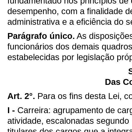
fundamentado nos princípios de q
desempenho, com a finalidade d
administrativa e a eficiência do s
Parágrafo único.
As disposições
funcionários dos demais quadros
estabelecidas por legislação próp
Das C
Art. 2°.
Para os fins desta Lei, c
I -
Carreira: agrupamento de ca
atividade, escalonadas segundo 
titulares dos cargos que a integr