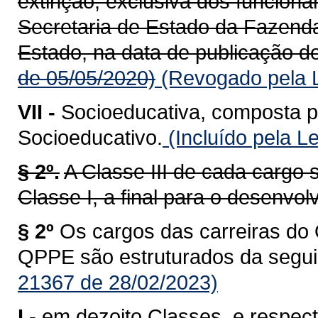
extinção, exclusiva dos funcioná
Secretaria de Estado da Fazend
Estado, na data de publicação de
de 05/05/2020)
(Revogado pela L
VII -
Socioeducativa, composta p
Socioeducativo.
(Incluído pela L
§ 2º.
A Classe III de cada cargo s
Classe I, a final para o desenvol
§ 2º
Os cargos das carreiras do 
QPPE são estruturados da segui
21367 de 28/02/2023)
I -
em dezoito Classes, e respect