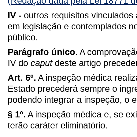
(Redação dada pela Lei 18771 d
IV -
outros requisitos vinculados
em legislação e contemplados no
público.
Parágrafo único.
A comprovação
IV do
caput
deste artigo preced
Art. 6º.
A inspeção médica realiza
Estado precederá sempre o ingre
podendo integrar a inspeção, o 
§ 1º.
A inspeção médica e, se ex
terão caráter eliminatório.