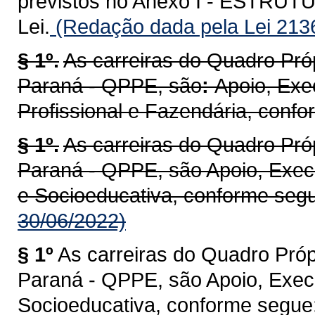
previstos no Anexo I - ESTR
Lei.
(Redação dada pela Lei 213
§ 1º.
As carreiras do Quadro Pró
Paraná - QPPE, são
:
Apoio, Exe
Profissional e Fazendária, conf
§ 1º.
As carreiras do Quadro Pró
Paraná - QPPE, são Apoio, Execu
e Socioeducativa, conforme seg
30/06/2022)
§ 1º
As carreiras do Quadro Próp
Paraná - QPPE, são Apoio, Execu
Socioeducativa, conforme segue