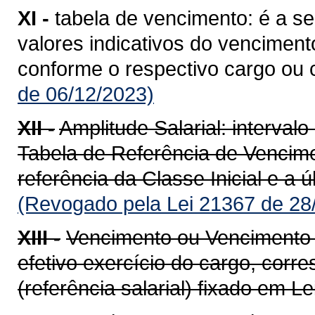
XI -
tabela de vencimento: é a 
valores indicativos do venciment
conforme o respectivo cargo ou c
de 06/12/2023)
XII -
Amplitude Salarial: interval
Tabela de Referência de Vencim
referência da Classe Inicial e a ú
(Revogado pela Lei 21367 de 28
XIII -
Vencimento ou Vencimento b
efetivo exercício do cargo, corr
(referência salarial) fixado em Lei