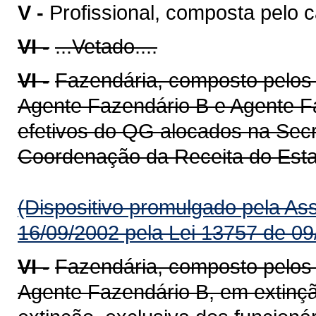
V -
Profissional, composta pelo c
VI -
...Vetado....
VI -
Fazendária, composto pelos
Agente Fazendário B e Agente Fa
efetivos do QG alocados na Sec
Coordenação da Receita do Estad
(Dispositivo promulgado pela As
16/09/2002 pela Lei 13757 de 09
VI -
Fazendária, composto pelos
Agente Fazendário B, em extinç