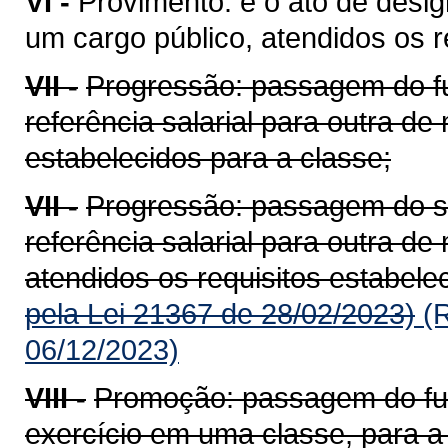
VI -
Provimento: é o ato de desig
um cargo público, atendidos os re
VII -
Progressão: passagem do fu
referência salarial para outra de 
estabelecidos para a classe;
VII -
Progressão: passagem do se
referência salarial para outra de
atendidos os requisitos estabele
pela Lei 21367 de 28/02/2023)
(R
06/12/2023)
VIII -
Promoção: passagem do func
exercício em uma classe, para a r