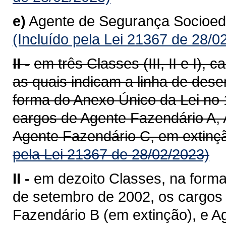
e)
Agente de Segurança Socioedu
(Incluído pela Lei 21367 de 28/0
II -
em três Classes (III, II e I),
as quais indicam a linha de dese
forma do Anexo Único da Lei no 
cargos de Agente Fazendário A, 
Agente Fazendário C, em extinçã
pela Lei 21367 de 28/02/2023)
II -
em dezoito Classes, na forma
de setembro de 2002, os cargos
Fazendário B (em extinção), e A