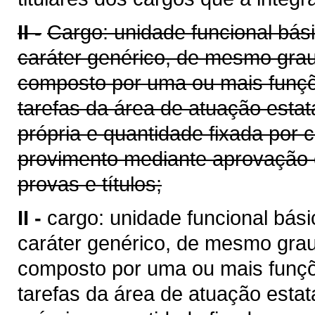
II -
Cargo: unidade funcional bási
caráter genérico, de mesmo gra
composto por uma ou mais funç
tarefas da área de atuação estat
própria e quantidade fixada por 
provimento mediante aprovação 
provas e títulos;
II -
cargo: unidade funcional bási
caráter genérico, de mesmo gra
composto por uma ou mais funç
tarefas da área de atuação estat