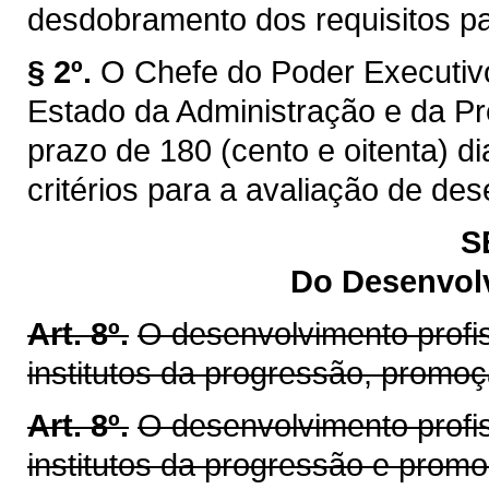
desdobramento dos requisitos par
§ 2º.
O Chefe do Poder Executivo
Estado da Administração e da Pr
prazo de 180 (cento e oitenta) di
critérios para a avaliação de de
S
Do Desenvolv
Art. 8º.
O desenvolvimento profis
institutos da progressão, promo
Art. 8º.
O desenvolvimento profis
institutos da progressão e prom