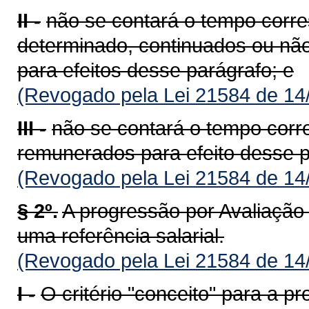
II -
não se contará o tempo corre
determinado, continuados ou nã
para efeitos desse parágrafo; e
(Revogado pela Lei 21584 de 14
III -
não se contará o tempo cor
remunerados para efeito desse p
(Revogado pela Lei 21584 de 14
§ 2º.
A progressão por Avaliaçã
uma referência salarial.
(Revogado pela Lei 21584 de 14
I -
O critério "conceito" para a p