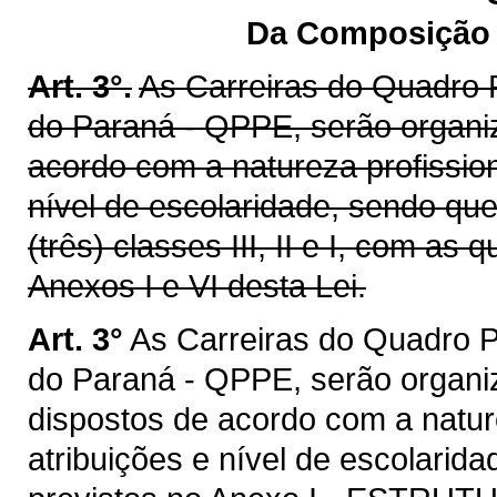
Da Composição e
Art. 3°.
As Carreiras do Quadro 
do Paraná - QPPE, serão organiz
acordo com a natureza profissio
nível de escolaridade, sendo qu
(três) classes III, II e I, com a
Anexos I e VI desta Lei.
Art. 3°
As Carreiras do Quadro P
do Paraná - QPPE, serão organiz
dispostos de acordo com a natur
atribuições e nível de escolarid