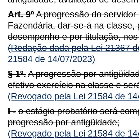
Art. 9º
A progressão do servidor 
Fazendária, dar-se-á na classe, 
desempenho e por titulação, nos 
(Redação dada pela Lei 21367 d
21584 de 14/07/2023)
§ 1º.
A progressão por antigüida
efetivo exercício na classe e ser
(Revogado pela Lei 21584 de 14
I -
o estágio probatório será co
progressão por antigüidade;
(Revogado pela Lei 21584 de 14