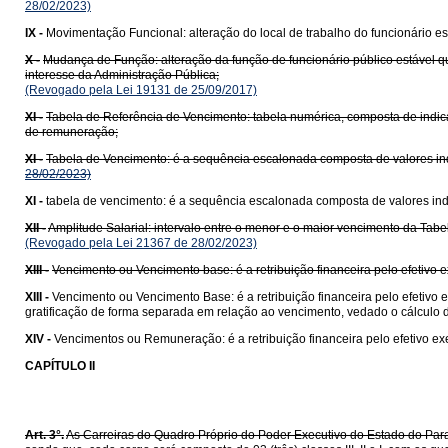
28/02/2023)
IX -
Movimentação Funcional: alteração do local de trabalho do funcionário es
X -
Mudança de Função: alteração da função de funcionário público estável 
interesse da Administração Pública;
(Revogado pela Lei 19131 de 25/09/2017)
XI -
Tabela de Referência de Vencimento: tabela numérica, composta de indicativ
de remuneração;
XI -
Tabela de Vencimento: é a sequência escalonada composta de valores indi
28/02/2023)
XI -
tabela de vencimento: é a sequência escalonada composta de valores indi
XII -
Amplitude Salarial: intervalo entre o menor e o maior vencimento da Tabe
(Revogado pela Lei 21367 de 28/02/2023)
XIII -
Vencimento ou Vencimento base: é a retribuição financeira pelo efetivo ex
XIII -
Vencimento ou Vencimento Base: é a retribuição financeira pelo efetivo e
gratificação de forma separada em relação ao vencimento, vedado o cálculo de
XIV -
Vencimentos ou Remuneração: é a retribuição financeira pelo efetivo ex
CAPÍTULO II
Art. 3°.
As Carreiras do Quadro Próprio do Poder Executivo do Estado do Para