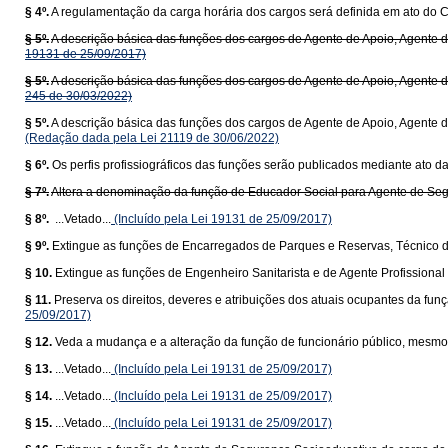
§ 4º.
A regulamentação da carga horária dos cargos será definida em ato do C
§ 5º.
A descrição básica das funções dos cargos de Agente de Apoio, Agente de 
19131 de 25/09/2017)
§ 5º.
A descrição básica das funções dos cargos de Agente de Apoio, Agente de 
245 de 30/03/2022)
§ 5º.
A descrição básica das funções dos cargos de Agente de Apoio, Agente de
(Redação dada pela Lei 21119 de 30/06/2022)
§ 6º.
Os perfis profissiográficos das funções serão publicados mediante ato d
§ 7º.
Altera a denominação da função de Educador Social para Agente de Se
§ 8º.
...Vetado...
(Incluído pela Lei 19131 de 25/09/2017)
§ 9º.
Extingue as funções de Encarregados de Parques e Reservas, Técnico d
§ 10.
Extingue as funções de Engenheiro Sanitarista e de Agente Profissional
§ 11.
Preserva os direitos, deveres e atribuições dos atuais ocupantes da fun
25/09/2017)
§ 12.
Veda a mudança e a alteração da função de funcionário público, mesm
§ 13.
...Vetado...
(Incluído pela Lei 19131 de 25/09/2017)
§ 14.
...Vetado...
(Incluído pela Lei 19131 de 25/09/2017)
§ 15.
...Vetado...
(Incluído pela Lei 19131 de 25/09/2017)