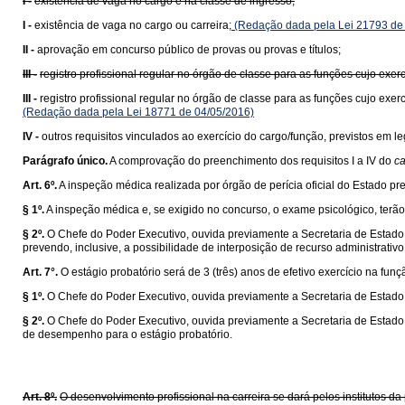
I -
existência de vaga no cargo e na classe de ingresso;
I -
existência de vaga no cargo ou carreira;
(Redação dada pela Lei 21793 de
II -
aprovação em concurso público de provas ou provas e títulos;
III -
registro profissional regular no órgão de classe para as funções cujo exerc
III -
registro profissional regular no órgão de classe para as funções cujo exer
(Redação dada pela Lei 18771 de 04/05/2016)
IV -
outros requisitos vinculados ao exercício do cargo/função, previstos em 
Parágrafo único.
A comprovação do preenchimento dos requisitos I a IV do
ca
Art. 6º.
A inspeção médica realizada por órgão de perícia oficial do Estado p
§ 1º.
A inspeção médica e, se exigido no concurso, o exame psicológico, terão 
§ 2º.
O Chefe do Poder Executivo, ouvida previamente a Secretaria de Estado 
prevendo, inclusive, a possibilidade de interposição de recurso administrativo
Art. 7°.
O estágio probatório será de 3 (três) anos de efetivo exercício na fun
§ 1º.
O Chefe do Poder Executivo, ouvida previamente a Secretaria de Estado 
§ 2º.
O Chefe do Poder Executivo, ouvida previamente a Secretaria de Estado d
de desempenho para o estágio probatório.
Art. 8º.
O desenvolvimento profissional na carreira se dará pelos institutos 