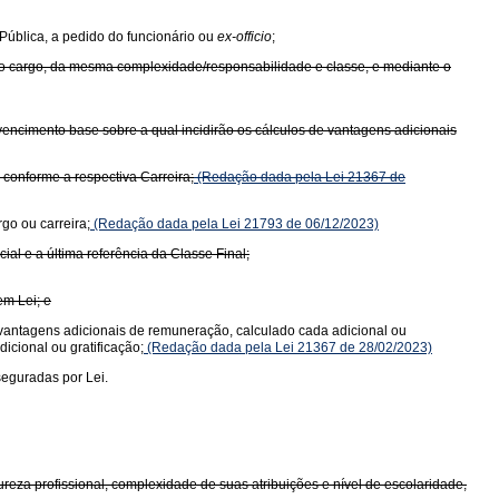
 Pública, a pedido do funcionário ou
ex-officio
;
mo cargo, da mesma complexidade/responsabilidade e classe, e mediante o
o vencimento base sobre a qual incidirão os cálculos de vantagens adicionais
conforme a respectiva Carreira;
(Redação dada pela Lei 21367 de
go ou carreira;
(Redação dada pela Lei 21793 de 06/12/2023)
al e a última referência da Classe Final;
em Lei; e
de vantagens adicionais de remuneração, calculado cada adicional ou
icional ou gratificação;
(Redação dada pela Lei 21367 de 28/02/2023)
seguradas por Lei.
eza profissional, complexidade de suas atribuições e nível de escolaridade,