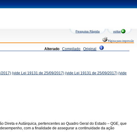
Pesquisa Rápida
voltar
Página para impressão
Alterado
Compilado
Original
9/2017)
(vide Lei 19131 de 25/09/2017)
(vide Lei 19131 de 25/09/2017)
(vide
ção Direta e Autárquica, pertencentes ao Quadro Geral do Estado – QGE, que
 de desempenho, com a finalidade de assegurar a continuidade da ação