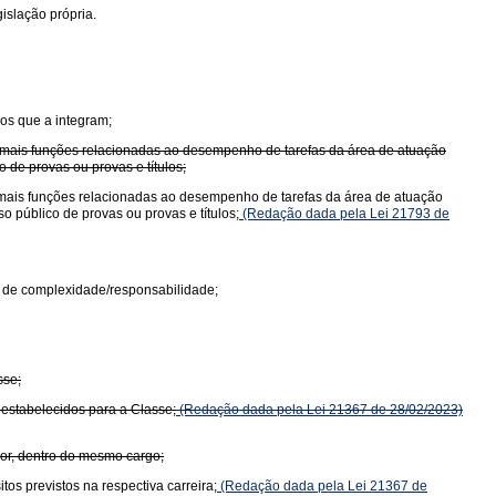
islação própria.
os que a integram;
u mais funções relacionadas ao desempenho de tarefas da área de atuação
 de provas ou provas e títulos;
 mais funções relacionadas ao desempenho de tarefas da área de atuação
 público de provas ou provas e títulos;
(Redação dada pela Lei 21793 de
u de complexidade/responsabilidade;
sse;
 estabelecidos para a Classe;
(Redação dada pela Lei 21367 de 28/02/2023)
ior, dentro do mesmo cargo;
os previstos na respectiva carreira;
(Redação dada pela Lei 21367 de