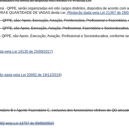
uantidades na forma do disposto nos Anexos I e VI desta Lei.
á - QPPE, serão organizadas em oito cargos distintos, dispostos de acordo com a 
RUTURA E QUANTIDADE DE VAGAS desta Lei.
(Redação dada pela Lei 21367 de 28/0
 - QPPE, são
:
Apoio, Execução, Aviação, Penitenciária, Profissional e Fazendária,
- QPPE, são Apoio, Execução, Aviação, Profissional, Fazendária e Socioeducativa
- QPPE, são Apoio, Execução, Aviação, Profissional e Socioeducativa, conforme s
a pela Lei 19130 de 25/09/2017)
o dada pela Lei 20092 de 19/12/2019)
ndário B e Agente Fazendário C, exclusiva dos funcionários efetivos do QG aloc
002 pela Lei 13757 de 09/09/2002)