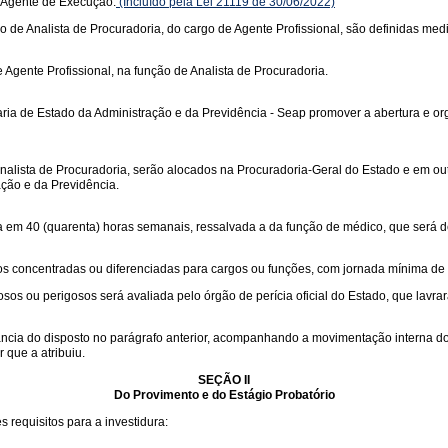
 Agente de Execução.
(Incluído pela Lei 21119 de 30/06/2022)
ão de Analista de Procuradoria, do cargo de Agente Profissional, são definidas media
Agente Profissional, na função de Analista de Procuradoria.
ia de Estado da Administração e da Previdência - Seap promover a abertura e org
nalista de Procuradoria, serão alocados na Procuradoria-Geral do Estado e em out
ação e da Previdência.
da em 40 (quarenta) horas semanais, ressalvada a da função de médico, que será 
os concentradas ou diferenciadas para cargos ou funções, com jornada mínima de
s ou perigosos será avaliada pelo órgão de perícia oficial do Estado, que lavrar
ia do disposto no parágrafo anterior, acompanhando a movimentação interna do f
 que a atribuiu.
SEÇÃO II
Do Provimento e do Estágio Probatório
s requisitos para a investidura: