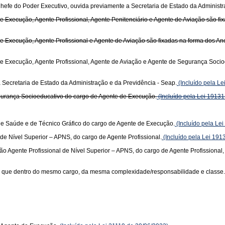
hefe do Poder Executivo, ouvida previamente a Secretaria de Estado da Administr
Execução, Agente Profissional, Agente Penitenciário e Agente de Aviação são fixada
Execução, Agente Profissional e Agente de Aviação são fixadas na forma dos Anexos
 Execução, Agente Profissional, Agente de Aviação e Agente de Segurança Socioeduc
a Secretaria de Estado da Administração e da Previdência - Seap.
(Incluído pela L
gurança Socioeducativo do cargo de Agente de Execução.
(Incluído pela Lei 19131
e Saúde e de Técnico Gráfico do cargo de Agente de Execução.
(Incluído pela Le
 de Nível Superior – APNS, do cargo de Agente Profissional.
(Incluído pela Lei 191
ção Agente Profissional de Nível Superior – APNS, do cargo de Agente Profissional,
o que dentro do mesmo cargo, da mesma complexidade/responsabilidade e classe.