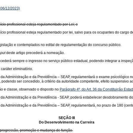
 06/12/2023)
ício profissional esteja regulamentado por Lei; e
cício profissional esteja regulamentado por lei, salvo para os ocupantes do cargo d
legislação e contemplados no edital de regulamentação do concurso público.
put
deste artigo precederá a nomeação.
recederá sempre o ingresso no serviço público estadual, podendo integrar a inspeç
caráter eliminatório.
da Administração e da Previdência – SEAP, regulamentará o exame psicológico no p
, podendo ser concedido, à critério da autoridade competente, efeito suspensivo ao
ção e classe, observado o disposto no
Parágrafo 4º, do Art. 36 da Constituição Esta
da Administração e da Previdência - SEAP, poderá estabelecer desdobramento dos 
a Administração e da Previdência – SEAP, regulamentará, no prazo de 180 (cento e 
SEÇÃO III
Do Desenvolvimento na Carreira
da progressão, promoção e mudança de função.