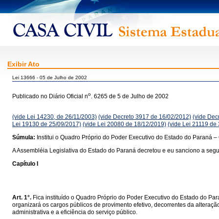
Exibir Ato
Lei 13666 - 05 de Julho de 2002
o
Publicado no Diário Oficial n
. 6265 de 5 de Julho de 2002
(vide Lei 14230, de 26/11/2003)
(vide Decreto 3917 de 16/02/2012)
(vide Dec
Lei 19130 de 25/09/2017)
(vide Lei 20080 de 18/12/2019)
(vide Lei 21119 de
Súmula:
Institui o Quadro Próprio do Poder Executivo do Estado do Paraná –
A Assembléia Legislativa do Estado do Paraná decretou e eu sanciono a segui
Capítulo I
Art. 1°.
Fica instituído o Quadro Próprio do Poder Executivo do Estado do Pa
organizará os cargos públicos de provimento efetivo, decorrentes da alteraçã
administrativa e a eficiência do serviço público.