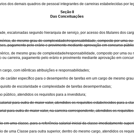
rios dos demais quadros de pessoal integrantes de carreiras estabelecidas por leg
Seção II
Das Conceituações
de, escalonadas segundo hierarquia de serviço, por acesso dos titulares dos carg
r genérico, de mesmo grau de complexidade/responsabilidade, composto por uma o
asses, pagamento pelo erário e provimento mediante aprovação em concurso público
 genérico, de mesmo grau de complexidade/responsabilidade, composto por uma ou
go ou carreira, pagamento pelo erário e provimento mediante aprovação em concurso
 cargo, com idênticas atribuições e responsabilidades;
e, de caráter específico para o desempenho de tarefas em um cargo de mesmo gra
requisito de escolaridade e complexidade de tarefas desempenhadas;
 público, atendidos os requisitos para a investidura;
larial para outra de maior valor, atendidos os requisitos estabelecidos para a cla
ial para outra de maior valor, na carreira correspondente, atendidos os requisitos
o em uma classe, para a referência salarial inicial da classe imediatamente super
o de uma Classe para outra superior, dentro do mesmo cargo, atendidos os requisit