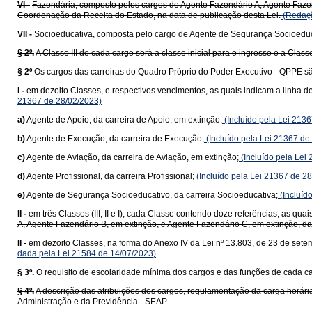
VI -
Fazendária, composto pelos cargos de Agente Fazendário A, Agente Fazen
Coordenação da Receita do Estado, na data de publicação desta Lei.
(Redaçã
VII -
Socioeducativa, composta pelo cargo de Agente de Segurança Socioeduc
§ 2º.
A Classe III de cada cargo será a classe inicial para o ingresso e a Classe
§ 2º
Os cargos das carreiras do Quadro Próprio do Poder Executivo - QPPE sã
I -
em dezoito Classes, e respectivos vencimentos, as quais indicam a linha 
21367 de 28/02/2023)
a)
Agente de Apoio, da carreira de Apoio, em extinção;
(Incluído pela Lei 213
b)
Agente de Execução, da carreira de Execução;
(Incluído pela Lei 21367 de
c)
Agente de Aviação, da carreira de Aviação, em extinção;
(Incluído pela Lei
d)
Agente Profissional, da carreira Profissional;
(Incluído pela Lei 21367 de 2
e)
Agente de Segurança Socioeducativo, da carreira Socioeducativa;
(Incluíd
II -
em três Classes (III, II e I), cada Classe contendo doze referências, as q
A, Agente Fazendário B, em extinção, e Agente Fazendário C, em extinção, da
II -
em dezoito Classes, na forma do Anexo IV da Lei nº 13.803, de 23 de sete
dada pela Lei 21584 de 14/07/2023)
§ 3º.
O requisito de escolaridade mínima dos cargos e das funções de cada carg
§ 4º.
A descrição das atribuições dos cargos, regulamentação da carga horária
Administração e da Previdência - SEAP.