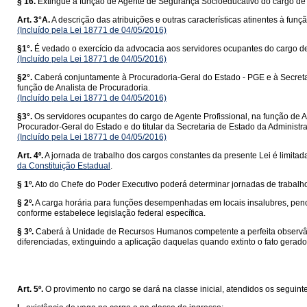
§ 16.
Extingue a função de Agente de Segurança Socioeducativo do cargo de
Art. 3°A.
A descrição das atribuições e outras características atinentes à funç
(Incluído pela Lei 18771 de 04/05/2016)
§1°.
É vedado o exercício da advocacia aos servidores ocupantes do cargo de 
(Incluído pela Lei 18771 de 04/05/2016)
§2°.
Caberá conjuntamente à Procuradoria-Geral do Estado - PGE e à Secretar
função de Analista de Procuradoria.
(Incluído pela Lei 18771 de 04/05/2016)
§3°.
Os servidores ocupantes do cargo de Agente Profissional, na função de A
Procurador-Geral do Estado e do titular da Secretaria de Estado da Administr
(Incluído pela Lei 18771 de 04/05/2016)
Art. 4º.
A jornada de trabalho dos cargos constantes da presente Lei é limita
da Constituição Estadual
.
§ 1º.
Ato do Chefe do Poder Executivo poderá determinar jornadas de trabalh
§ 2º.
A carga horária para funções desempenhadas em locais insalubres, penoso
conforme estabelece legislação federal específica.
§ 3º.
Caberá à Unidade de Recursos Humanos competente a perfeita observânc
diferenciadas, extinguindo a aplicação daquelas quando extinto o fato gerador
Art. 5º.
O provimento no cargo se dará na classe inicial, atendidos os seguinte