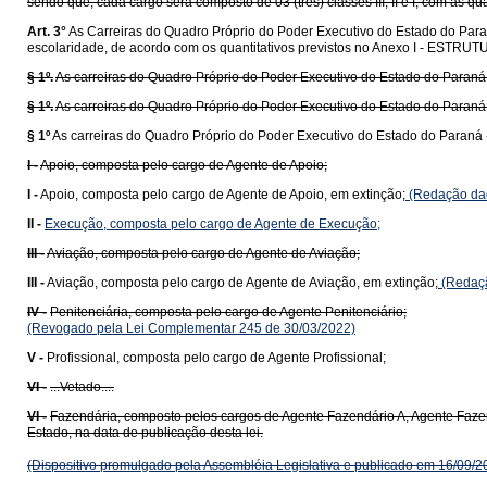
sendo que, cada cargo será composto de 03 (três) classes III, II e I, com as q
Art. 3°
As Carreiras do Quadro Próprio do Poder Executivo do Estado do Paran
escolaridade, de acordo com os quantitativos previstos no Anexo I - EST
§ 1º.
As carreiras do Quadro Próprio do Poder Executivo do Estado do Paraná
§ 1º.
As carreiras do Quadro Próprio do Poder Executivo do Estado do Paraná 
§ 1º
As carreiras do Quadro Próprio do Poder Executivo do Estado do Paraná 
I -
Apoio, composta pelo cargo de Agente de Apoio;
I -
Apoio, composta pelo cargo de Agente de Apoio, em extinção;
(Redação dad
II -
Execução, composta pelo cargo de Agente de Execução;
III -
Aviação, composta pelo cargo de Agente de Aviação;
III -
Aviação, composta pelo cargo de Agente de Aviação, em extinção;
(Redaçã
IV -
Penitenciária, composta pelo cargo de Agente Penitenciário;
(Revogado pela Lei Complementar 245 de 30/03/2022)
V -
Profissional, composta pelo cargo de Agente Profissional;
VI -
...Vetado....
VI -
Fazendária, composto pelos cargos de Agente Fazendário A, Agente Faze
Estado, na data de publicação desta lei.
(Dispositivo promulgado pela Assembléia Legislativa e publicado em 16/09/2