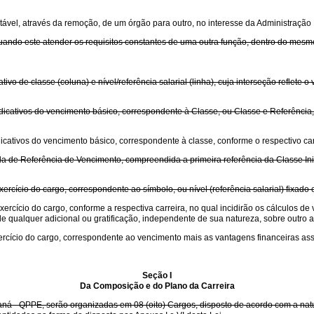
tável, através da remoção, de um órgão para outro, no interesse da Administração
quando este atender os requisitos constantes de uma outra função, dentro do mes
o de classe (coluna) e nível/referência salarial (linha), cuja interseção reflete 
cativos do vencimento básico, correspondente à Classe, ou Classe e Referência, 
cativos do vencimento básico, correspondente à classe, conforme o respectivo car
la de Referência de Vencimento, compreendida a primeira referência da Classe Inici
ercício do cargo, correspondente ao símbolo, ou nível (referência salarial) fixado 
xercício do cargo, conforme a respectiva carreira, no qual incidirão os cálculos 
 qualquer adicional ou gratificação, independente de sua natureza, sobre outro ad
ercício do cargo, correspondente ao vencimento mais as vantagens financeiras as
Seção I
Da Composição e do Plano da Carreira
ná - QPPE, serão organizadas em 08 (oito) Cargos, disposto de acordo com a natur