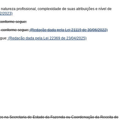
natureza profissional, complexidade de suas atribuições e nível de
2/2023)
 conforme segue:
, conforme segue:
(Redação dada pela Lei 21119 de 30/06/2022)
egue:
(Redação dada pela Lei 22369 de 23/04/2025)
ados na Secretaria de Estado da Fazenda ou Coordenação da Receita do