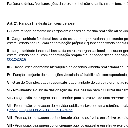
Parágrafo único.
As disposições da presente Lei não se aplicam aos funcioná
Art. 2°.
Para os fins desta Lei, considera-se:
I -
Carreira: agrupamento de cargos em classes da mesma profissão ou ativida
II -
Cargo: unidade funcional básica da estrutura organizacional, de caráte
estatal, criado por Lei, com denominação própria e quantidade fixada por cl
II -
cargo: unidade funcional básica da estrutura organizacional, de caráter
estatal, criado por lei, com denominação própria e quantidade fixada por car
06/12/2023)
III -
Classe: escalonamento hierárquico de desenvolvimento profissional de um
IV -
Função: conjunto de atribuições vinculadas à habilitação correspondent
V -
Grau de Complexidade/responsabilidade: atributo do cargo referente ao 
VI -
Provimento: é o ato de designação de uma pessoa para titularizar um cargo
VII -
Progressão: passagem do funcionário público estável de uma referência sa
VII -
Progressão: passagem do servidor público estável de uma referência salar
(Revogado pela Lei 21793 de 06/12/2023)
VIII -
Promoção: passagem do funcionário público estável e em efetivo exercíci
VIII -
Promoção: passagem do funcionário público estável e em efetivo exercíci