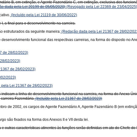
dário B, em extinção, e Agente Fazendário C, em extinção, exclusiva dos funcion
o dada pela Lei 20199 de 05/05/2020)
(Revogado pela Lei 22369 de 23/04/2025
ativo.
(Incluído pela Lei 21119 de 30/06/2022)
 I, a final para o desenvolvimento na carreira.
o estruturados da seguinte maneira:
(Redação dada pela Lei 21367 de 28/02/202
de desenvolvimento funcional das respectivas carreiras, na forma do disposto no
67 de 28/02/2023)
 28/02/2023)
 21367 de 28/02/2023)
8/02/2023)
o pela Lei 21367 de 28/02/2023)
uais indicam a linha de desenvolvimento funcional na carreira, na forma do Anexo 
 carreira Fazendária.
(Incluído pela Lei 21367 de 28/02/2023)
mbro de 2002, os cargos de Agente Fazendário A, Agente Fazendário B (em extinçã
o são fixados na forma dos Anexos II e VII desta lei.
 e outras características atinentes às funções serão definidas em ato do Chefe d