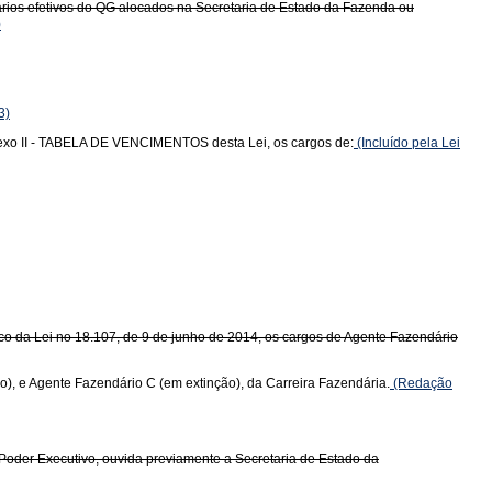
ários efetivos do QG alocados na Secretaria de Estado da Fazenda ou
)
3)
 Anexo II - TABELA DE VENCIMENTOS desta Lei, os cargos de:
(Incluído pela Lei
Único da Lei no 18.107, de 9 de junho de 2014, os cargos de Agente Fazendário
o), e Agente Fazendário C (em extinção), da Carreira Fazendária.
(Redação
o Poder Executivo, ouvida previamente a Secretaria de Estado da