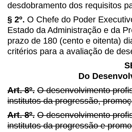
desdobramento dos requisitos par
§ 2º.
O Chefe do Poder Executivo
Estado da Administração e da Pr
prazo de 180 (cento e oitenta) di
critérios para a avaliação de de
S
Do Desenvolv
Art. 8º.
O desenvolvimento profis
institutos da progressão, promo
Art. 8º.
O desenvolvimento profis
institutos da progressão e prom