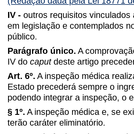
(Redação dada pela Lei 18771 d
IV -
outros requisitos vinculados
em legislação e contemplados no
público.
Parágrafo único.
A comprovação
IV do
caput
deste artigo preced
Art. 6º.
A inspeção médica realiza
Estado precederá sempre o ingre
podendo integrar a inspeção, o 
§ 1º.
A inspeção médica e, se ex
terão caráter eliminatório.