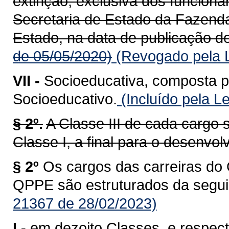
extinção, exclusiva dos funcioná
Secretaria de Estado da Fazend
Estado, na data de publicação de
de 05/05/2020)
(Revogado pela L
VII -
Socioeducativa, composta p
Socioeducativo.
(Incluído pela L
§ 2º.
A Classe III de cada cargo s
Classe I, a final para o desenvol
§ 2º
Os cargos das carreiras do 
QPPE são estruturados da segui
21367 de 28/02/2023)
I -
em dezoito Classes, e respect