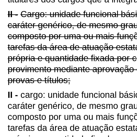
II -
Cargo: unidade funcional bási
caráter genérico, de mesmo gra
composto por uma ou mais funç
tarefas da área de atuação estat
própria e quantidade fixada por 
provimento mediante aprovação 
provas e títulos;
II -
cargo: unidade funcional bási
caráter genérico, de mesmo gra
composto por uma ou mais funç
tarefas da área de atuação estat