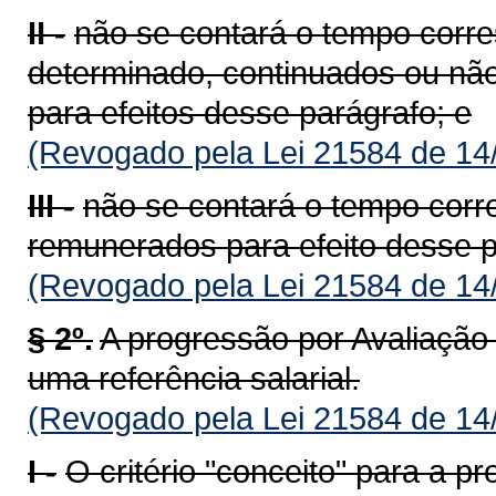
II -
não se contará o tempo corre
determinado, continuados ou nã
para efeitos desse parágrafo; e
(Revogado pela Lei 21584 de 14
III -
não se contará o tempo cor
remunerados para efeito desse p
(Revogado pela Lei 21584 de 14
§ 2º.
A progressão por Avaliaçã
uma referência salarial.
(Revogado pela Lei 21584 de 14
I -
O critério "conceito" para a p