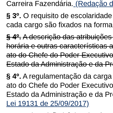
Carreira Fazendária.
(Redação da
§ 3º.
O requisito de escolaridad
cada cargo são fixados na forma d
§ 4º.
A descrição das atribuiçõe
horária e outras características
ato do Chefe do Poder Executivo
Estado da Administração e da Pr
§ 4º.
A regulamentação da carga 
ato do Chefe do Poder Executivo
Estado da Administração e da Pr
Lei 19131 de 25/09/2017)