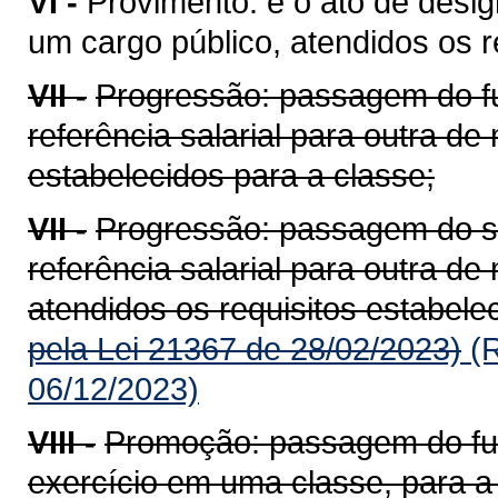
VI -
Provimento: é o ato de desig
um cargo público, atendidos os re
VII -
Progressão: passagem do fu
referência salarial para outra de 
estabelecidos para a classe;
VII -
Progressão: passagem do se
referência salarial para outra de
atendidos os requisitos estabele
pela Lei 21367 de 28/02/2023)
(R
06/12/2023)
VIII -
Promoção: passagem do func
exercício em uma classe, para a r