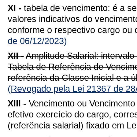
XI -
tabela de vencimento: é a 
valores indicativos do venciment
conforme o respectivo cargo ou c
de 06/12/2023)
XII -
Amplitude Salarial: interval
Tabela de Referência de Vencim
referência da Classe Inicial e a ú
(Revogado pela Lei 21367 de 28
XIII -
Vencimento ou Vencimento b
efetivo exercício do cargo, corr
(referência salarial) fixado em Lei