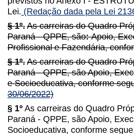
previstos no Anexo I - ESTR
Lei.
(Redação dada pela Lei 213
§ 1º.
As carreiras do Quadro Pró
Paraná - QPPE, são
:
Apoio, Exe
Profissional e Fazendária, conf
§ 1º.
As carreiras do Quadro Pró
Paraná - QPPE, são Apoio, Execu
e Socioeducativa, conforme seg
30/06/2022)
§ 1º
As carreiras do Quadro Próp
Paraná - QPPE, são Apoio, Execu
Socioeducativa, conforme segue