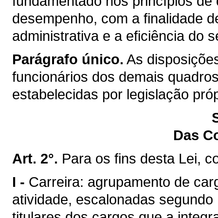
fundamentado nos princípios de q
desempenho, com a finalidade d
administrativa e a eficiência do s
Parágrafo único.
As disposições
funcionários dos demais quadros
estabelecidas por legislação próp
Das C
Art. 2°.
Para os fins desta Lei, c
I -
Carreira: agrupamento de ca
atividade, escalonadas segundo 
titulares dos cargos que a integr