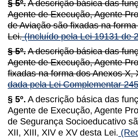
§ 5º.
A descrição básica das fun
Agente de Execução, Agente Prof
de Aviação são fixadas na forma 
Lei.
(Incluído pela Lei 19131 de 
§ 5º.
A descrição básica das fun
Agente de Execução, Agente Prof
fixadas na forma dos Anexos X, XI
dada pela Lei Complementar 245
§ 5º.
A descrição básica das fun
Agente de Execução, Agente Prof
de Segurança Socioeducativo são
XII, XIII, XIV e XV desta Lei.
(Red