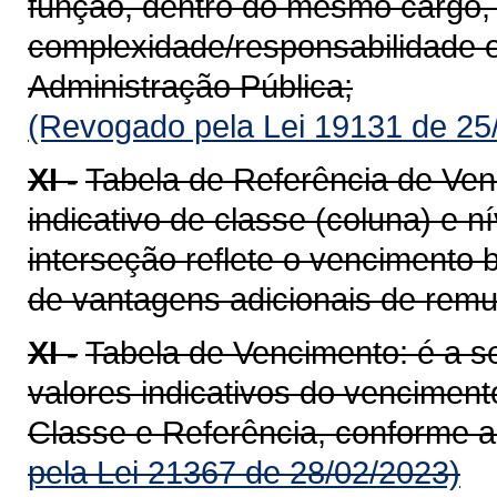
função, dentro do mesmo cargo
complexidade/responsabilidade e
Administração Pública;
(Revogado pela Lei 19131 de 25
XI -
Tabela de Referência de Ven
indicativo de classe (coluna) e nív
interseção reflete o vencimento b
de vantagens adicionais de rem
XI -
Tabela de Vencimento: é a 
valores indicativos do venciment
Classe e Referência, conforme a 
pela Lei 21367 de 28/02/2023)