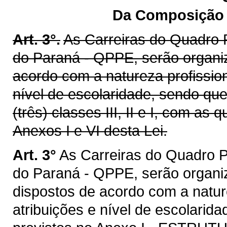
Da Composição e
Art. 3°.
As Carreiras do Quadro 
do Paraná - QPPE, serão organiz
acordo com a natureza profissio
nível de escolaridade, sendo qu
(três) classes III, II e I, com a
Anexos I e VI desta Lei.
Art. 3°
As Carreiras do Quadro P
do Paraná - QPPE, serão organiz
dispostos de acordo com a natur
atribuições e nível de escolarid