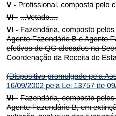
V -
Profissional, composta pelo c
VI -
...Vetado....
VI -
Fazendária, composto pelos
Agente Fazendário B e Agente Fa
efetivos do QG alocados na Sec
Coordenação da Receita do Estad
(Dispositivo promulgado pela As
16/09/2002 pela Lei 13757 de 09
VI -
Fazendária, composto pelos
Agente Fazendário B, em extinç