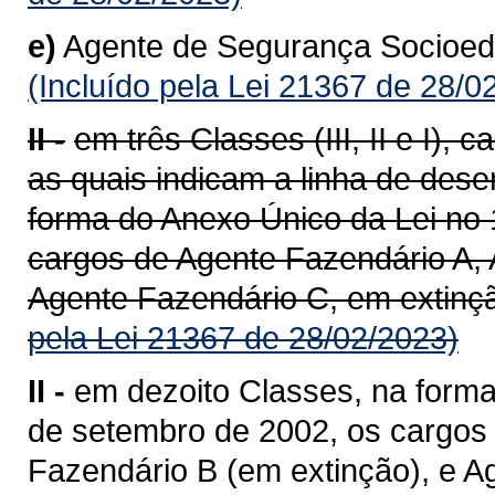
e)
Agente de Segurança Socioedu
(Incluído pela Lei 21367 de 28/0
II -
em três Classes (III, II e I),
as quais indicam a linha de dese
forma do Anexo Único da Lei no 
cargos de Agente Fazendário A, 
Agente Fazendário C, em extinçã
pela Lei 21367 de 28/02/2023)
II -
em dezoito Classes, na forma
de setembro de 2002, os cargos
Fazendário B (em extinção), e A