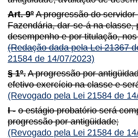
Art. 9º
A progressão do servidor 
Fazendária, dar-se-á na classe, 
desempenho e por titulação, nos 
(Redação dada pela Lei 21367 d
21584 de 14/07/2023)
§ 1º.
A progressão por antigüida
efetivo exercício na classe e ser
(Revogado pela Lei 21584 de 14
I -
o estágio probatório será co
progressão por antigüidade;
(Revogado pela Lei 21584 de 14