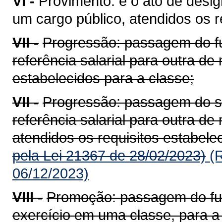
VI -
Provimento: é o ato de desig
um cargo público, atendidos os re
VII -
Progressão: passagem do fu
referência salarial para outra de 
estabelecidos para a classe;
VII -
Progressão: passagem do se
referência salarial para outra de
atendidos os requisitos estabele
pela Lei 21367 de 28/02/2023)
(R
06/12/2023)
VIII -
Promoção: passagem do func
exercício em uma classe, para a r