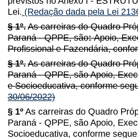
previstos no Anexo I - ESTR
Lei.
(Redação dada pela Lei 213
§ 1º.
As carreiras do Quadro Pró
Paraná - QPPE, são
:
Apoio, Exe
Profissional e Fazendária, conf
§ 1º.
As carreiras do Quadro Pró
Paraná - QPPE, são Apoio, Execu
e Socioeducativa, conforme seg
30/06/2022)
§ 1º
As carreiras do Quadro Próp
Paraná - QPPE, são Apoio, Execu
Socioeducativa, conforme segue