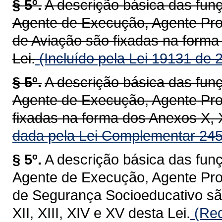
§ 5º.
A descrição básica das fun
Agente de Execução, Agente Prof
de Aviação são fixadas na forma 
Lei.
(Incluído pela Lei 19131 de 
§ 5º.
A descrição básica das fun
Agente de Execução, Agente Prof
fixadas na forma dos Anexos X, XI
dada pela Lei Complementar 245
§ 5º.
A descrição básica das fun
Agente de Execução, Agente Prof
de Segurança Socioeducativo são
XII, XIII, XIV e XV desta Lei.
(Red