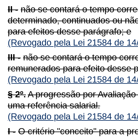
II -
não se contará o tempo corre
determinado, continuados ou nã
para efeitos desse parágrafo; e
(Revogado pela Lei 21584 de 14
III -
não se contará o tempo cor
remunerados para efeito desse p
(Revogado pela Lei 21584 de 14
§ 2º.
A progressão por Avaliaçã
uma referência salarial.
(Revogado pela Lei 21584 de 14
I -
O critério "conceito" para a p