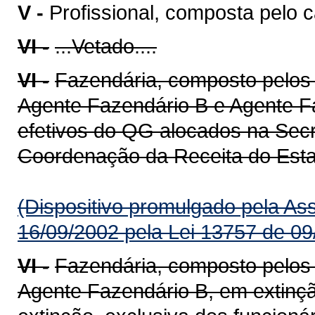
V -
Profissional, composta pelo c
VI -
...Vetado....
VI -
Fazendária, composto pelos
Agente Fazendário B e Agente Fa
efetivos do QG alocados na Sec
Coordenação da Receita do Estad
(Dispositivo promulgado pela As
16/09/2002 pela Lei 13757 de 09
VI -
Fazendária, composto pelos
Agente Fazendário B, em extinç