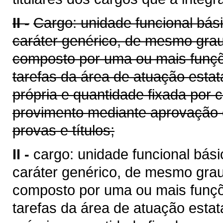
II -
Cargo: unidade funcional bási
caráter genérico, de mesmo gra
composto por uma ou mais funç
tarefas da área de atuação estat
própria e quantidade fixada por 
provimento mediante aprovação 
provas e títulos;
II -
cargo: unidade funcional bási
caráter genérico, de mesmo gra
composto por uma ou mais funç
tarefas da área de atuação estat