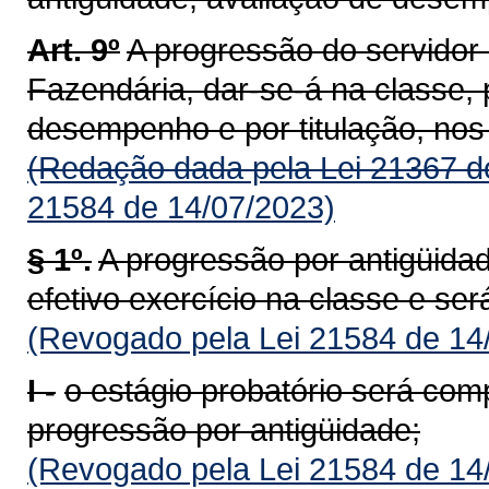
Art. 9º
A progressão do servidor 
Fazendária, dar-se-á na classe, 
desempenho e por titulação, nos 
(Redação dada pela Lei 21367 d
21584 de 14/07/2023)
§ 1º.
A progressão por antigüida
efetivo exercício na classe e ser
(Revogado pela Lei 21584 de 14
I -
o estágio probatório será co
progressão por antigüidade;
(Revogado pela Lei 21584 de 14