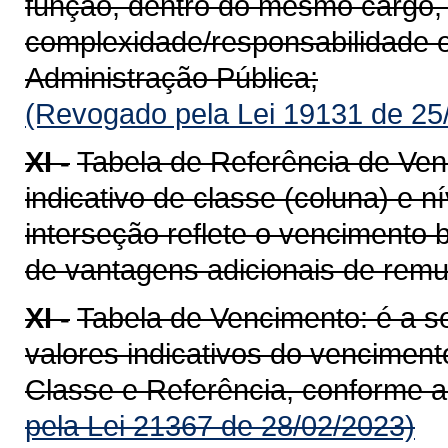
função, dentro do mesmo cargo
complexidade/responsabilidade e
Administração Pública;
(Revogado pela Lei 19131 de 25
XI -
Tabela de Referência de Ven
indicativo de classe (coluna) e nív
interseção reflete o vencimento b
de vantagens adicionais de rem
XI -
Tabela de Vencimento: é a 
valores indicativos do venciment
Classe e Referência, conforme a 
pela Lei 21367 de 28/02/2023)