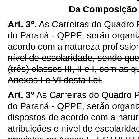
Da Composição e
Art. 3°.
As Carreiras do Quadro 
do Paraná - QPPE, serão organiz
acordo com a natureza profissio
nível de escolaridade, sendo qu
(três) classes III, II e I, com a
Anexos I e VI desta Lei.
Art. 3°
As Carreiras do Quadro P
do Paraná - QPPE, serão organiz
dispostos de acordo com a natur
atribuições e nível de escolarid