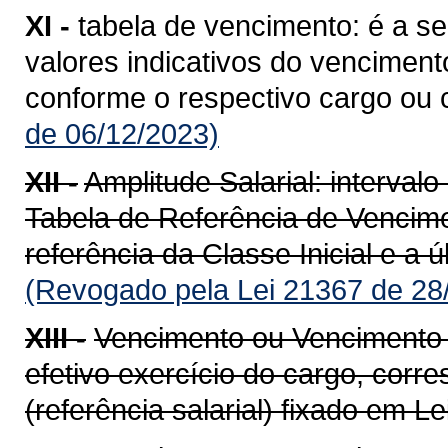
XI -
tabela de vencimento: é a 
valores indicativos do venciment
conforme o respectivo cargo ou c
de 06/12/2023)
XII -
Amplitude Salarial: interval
Tabela de Referência de Vencim
referência da Classe Inicial e a ú
(Revogado pela Lei 21367 de 28
XIII -
Vencimento ou Vencimento b
efetivo exercício do cargo, corr
(referência salarial) fixado em Lei