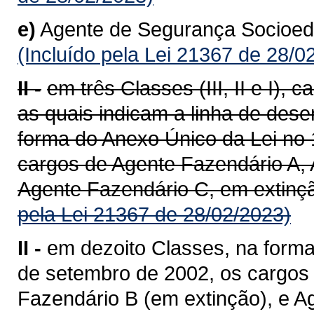
e)
Agente de Segurança Socioedu
(Incluído pela Lei 21367 de 28/0
II -
em três Classes (III, II e I),
as quais indicam a linha de dese
forma do Anexo Único da Lei no 
cargos de Agente Fazendário A, 
Agente Fazendário C, em extinçã
pela Lei 21367 de 28/02/2023)
II -
em dezoito Classes, na forma
de setembro de 2002, os cargos
Fazendário B (em extinção), e A