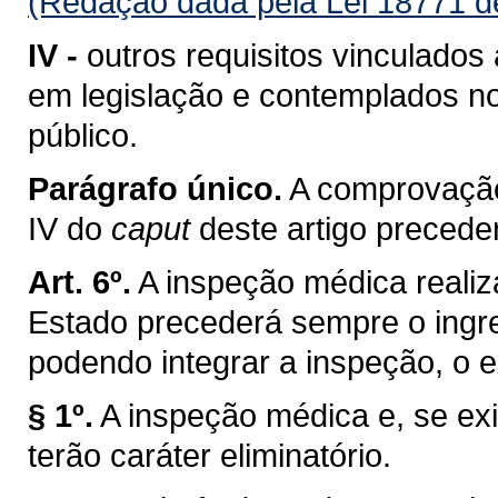
(Redação dada pela Lei 18771 d
IV -
outros requisitos vinculados
em legislação e contemplados no
público.
Parágrafo único.
A comprovação
IV do
caput
deste artigo preced
Art. 6º.
A inspeção médica realiza
Estado precederá sempre o ingre
podendo integrar a inspeção, o 
§ 1º.
A inspeção médica e, se ex
terão caráter eliminatório.