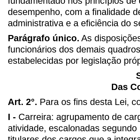
fundamentado nos princípios de q
desempenho, com a finalidade d
administrativa e a eficiência do s
Parágrafo único.
As disposições
funcionários dos demais quadros
estabelecidas por legislação próp
Das C
Art. 2°.
Para os fins desta Lei, c
I -
Carreira: agrupamento de ca
atividade, escalonadas segundo 
titulares dos cargos que a integr