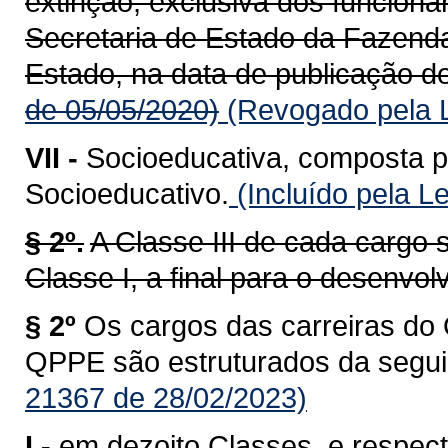
extinção, exclusiva dos funcioná
Secretaria de Estado da Fazend
Estado, na data de publicação de
de 05/05/2020)
(Revogado pela L
VII -
Socioeducativa, composta p
Socioeducativo.
(Incluído pela L
§ 2º.
A Classe III de cada cargo s
Classe I, a final para o desenvol
§ 2º
Os cargos das carreiras do 
QPPE são estruturados da segui
21367 de 28/02/2023)
I -
em dezoito Classes, e respect