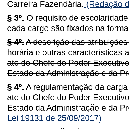
Carreira Fazendária.
(Redação da
§ 3º.
O requisito de escolaridad
cada cargo são fixados na forma d
§ 4º.
A descrição das atribuiçõe
horária e outras características
ato do Chefe do Poder Executivo
Estado da Administração e da Pr
§ 4º.
A regulamentação da carga 
ato do Chefe do Poder Executivo
Estado da Administração e da Pr
Lei 19131 de 25/09/2017)