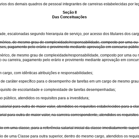
rios dos demais quadros de pessoal integrantes de carreiras estabelecidas por leg
Seção II
Das Conceituações
de, escalonadas segundo hierarquia de serviço, por acesso dos titulares dos carg
r genérico, de mesmo grau de complexidade/responsabilidade, composto por uma o
asses, pagamento pelo erário e provimento mediante aprovação em concurso público
 genérico, de mesmo grau de complexidade/responsabilidade, composto por uma ou
go ou carreira, pagamento pelo erário e provimento mediante aprovação em concurso
 cargo, com idênticas atribuições e responsabilidades;
e, de caráter específico para o desempenho de tarefas em um cargo de mesmo gra
requisito de escolaridade e complexidade de tarefas desempenhadas;
 público, atendidos os requisitos para a investidura;
larial para outra de maior valor, atendidos os requisitos estabelecidos para a cla
ial para outra de maior valor, na carreira correspondente, atendidos os requisitos
o em uma classe, para a referência salarial inicial da classe imediatamente super
o de uma Classe para outra superior, dentro do mesmo cargo, atendidos os requisit