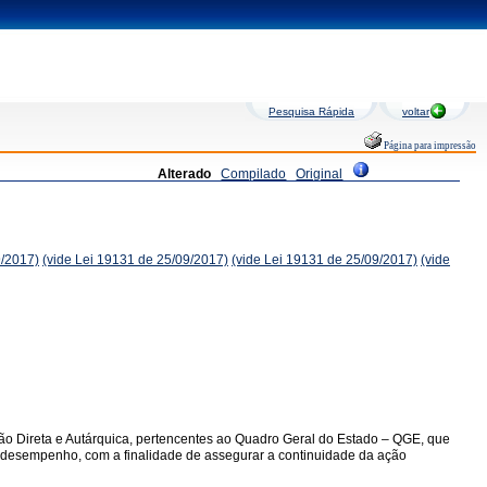
Pesquisa Rápida
voltar
Página para impressão
Alterado
Compilado
Original
9/2017)
(vide Lei 19131 de 25/09/2017)
(vide Lei 19131 de 25/09/2017)
(vide
ção Direta e Autárquica, pertencentes ao Quadro Geral do Estado – QGE, que
 de desempenho, com a finalidade de assegurar a continuidade da ação