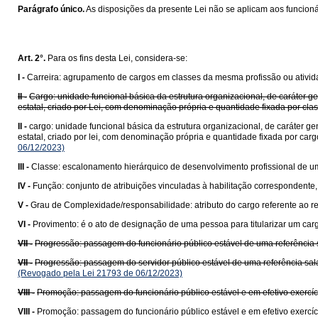
Parágrafo único.
As disposições da presente Lei não se aplicam aos funcioná
Art. 2°.
Para os fins desta Lei, considera-se:
I -
Carreira: agrupamento de cargos em classes da mesma profissão ou ativida
II -
Cargo: unidade funcional básica da estrutura organizacional, de caráte
estatal, criado por Lei, com denominação própria e quantidade fixada por cl
II -
cargo: unidade funcional básica da estrutura organizacional, de caráter
estatal, criado por lei, com denominação própria e quantidade fixada por car
06/12/2023)
III -
Classe: escalonamento hierárquico de desenvolvimento profissional de um
IV -
Função: conjunto de atribuições vinculadas à habilitação correspondent
V -
Grau de Complexidade/responsabilidade: atributo do cargo referente ao 
VI -
Provimento: é o ato de designação de uma pessoa para titularizar um cargo
VII -
Progressão: passagem do funcionário público estável de uma referência sa
VII -
Progressão: passagem do servidor público estável de uma referência salar
(Revogado pela Lei 21793 de 06/12/2023)
VIII -
Promoção: passagem do funcionário público estável e em efetivo exercíci
VIII -
Promoção: passagem do funcionário público estável e em efetivo exercíci