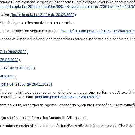
dário B, em extinção, e Agente Fazendário C, em extinção, exclusiva dos funcion
o dada pela Lei 20199 de 05/05/2020)
(Revogado pela Lei 22369 de 23/04/2025
ativo.
(Incluído pela Lei 21119 de 30/06/2022)
 I, a final para o desenvolvimento na carreira.
o estruturados da seguinte maneira:
(Redação dada pela Lei 21367 de 28/02/202
de desenvolvimento funcional das respectivas carreiras, na forma do disposto no
67 de 28/02/2023)
 28/02/2023)
 21367 de 28/02/2023)
8/02/2023)
o pela Lei 21367 de 28/02/2023)
uais indicam a linha de desenvolvimento funcional na carreira, na forma do Anexo 
 carreira Fazendária.
(Incluído pela Lei 21367 de 28/02/2023)
mbro de 2002, os cargos de Agente Fazendário A, Agente Fazendário B (em extinçã
o são fixados na forma dos Anexos II e VII desta lei.
 e outras características atinentes às funções serão definidas em ato do Chefe d