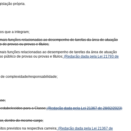
islação própria.
os que a integram;
u mais funções relacionadas ao desempenho de tarefas da área de atuação
 de provas ou provas e títulos;
 mais funções relacionadas ao desempenho de tarefas da área de atuação
 público de provas ou provas e títulos;
(Redação dada pela Lei 21793 de
u de complexidade/responsabilidade;
sse;
 estabelecidos para a Classe;
(Redação dada pela Lei 21367 de 28/02/2023)
ior, dentro do mesmo cargo;
os previstos na respectiva carreira;
(Redação dada pela Lei 21367 de