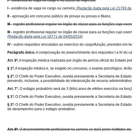
I -
existência de vaga no cargo e na classe de ingresso;
I -
existência de vaga no cargo ou carreira;
(Redação dada pela Lei 21793 de
II -
aprovação em concurso público de provas ou provas e títulos;
III -
registro profissional regular no órgão de classe para as funções cujo exerc
III -
registro profissional regular no órgão de classe para as funções cujo exer
(Redação dada pela Lei 18771 de 04/05/2016)
IV -
outros requisitos vinculados ao exercício do cargo/função, previstos em 
Parágrafo único.
A comprovação do preenchimento dos requisitos I a IV do
ca
Art. 6º.
A inspeção médica realizada por órgão de perícia oficial do Estado p
§ 1º.
A inspeção médica e, se exigido no concurso, o exame psicológico, terão 
§ 2º.
O Chefe do Poder Executivo, ouvida previamente a Secretaria de Estado 
prevendo, inclusive, a possibilidade de interposição de recurso administrativo
Art. 7°.
O estágio probatório será de 3 (três) anos de efetivo exercício na fun
§ 1º.
O Chefe do Poder Executivo, ouvida previamente a Secretaria de Estado 
§ 2º.
O Chefe do Poder Executivo, ouvida previamente a Secretaria de Estado d
de desempenho para o estágio probatório.
Art. 8º.
O desenvolvimento profissional na carreira se dará pelos institutos 