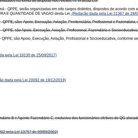
uantidades na forma do disposto nos Anexos I e VI desta Lei.
á - QPPE, serão organizadas em oito cargos distintos, dispostos de acordo com a 
RUTURA E QUANTIDADE DE VAGAS desta Lei.
(Redação dada pela Lei 21367 de 28/0
 - QPPE, são
:
Apoio, Execução, Aviação, Penitenciária, Profissional e Fazendária,
- QPPE, são Apoio, Execução, Aviação, Profissional, Fazendária e Socioeducativa
- QPPE, são Apoio, Execução, Aviação, Profissional e Socioeducativa, conforme s
a pela Lei 19130 de 25/09/2017)
o dada pela Lei 20092 de 19/12/2019)
ndário B e Agente Fazendário C, exclusiva dos funcionários efetivos do QG aloc
002 pela Lei 13757 de 09/09/2002)