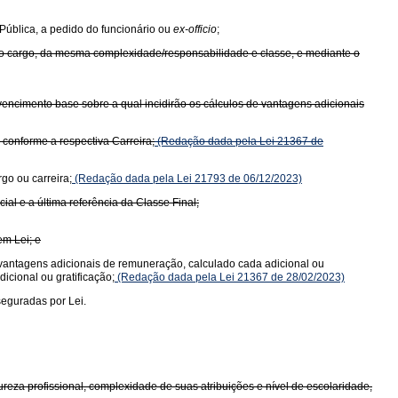
 Pública, a pedido do funcionário ou
ex-officio
;
mo cargo, da mesma complexidade/responsabilidade e classe, e mediante o
o vencimento base sobre a qual incidirão os cálculos de vantagens adicionais
conforme a respectiva Carreira;
(Redação dada pela Lei 21367 de
go ou carreira;
(Redação dada pela Lei 21793 de 06/12/2023)
al e a última referência da Classe Final;
em Lei; e
de vantagens adicionais de remuneração, calculado cada adicional ou
icional ou gratificação;
(Redação dada pela Lei 21367 de 28/02/2023)
seguradas por Lei.
eza profissional, complexidade de suas atribuições e nível de escolaridade,