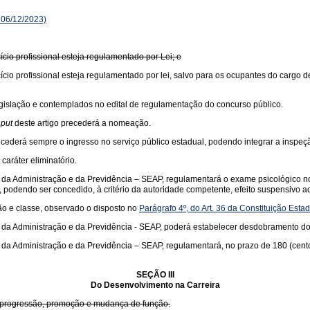
 06/12/2023)
ício profissional esteja regulamentado por Lei; e
cício profissional esteja regulamentado por lei, salvo para os ocupantes do cargo d
legislação e contemplados no edital de regulamentação do concurso público.
put
deste artigo precederá a nomeação.
recederá sempre o ingresso no serviço público estadual, podendo integrar a inspeç
caráter eliminatório.
da Administração e da Previdência – SEAP, regulamentará o exame psicológico no p
, podendo ser concedido, à critério da autoridade competente, efeito suspensivo ao
ção e classe, observado o disposto no
Parágrafo 4º, do Art. 36 da Constituição Esta
da Administração e da Previdência - SEAP, poderá estabelecer desdobramento dos 
a Administração e da Previdência – SEAP, regulamentará, no prazo de 180 (cento e 
SEÇÃO III
Do Desenvolvimento na Carreira
da progressão, promoção e mudança de função.