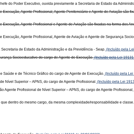
hefe do Poder Executivo, ouvida previamente a Secretaria de Estado da Administr
Execução, Agente Profissional, Agente Penitenciário e Agente de Aviação são fixada
Execução, Agente Profissional e Agente de Aviação são fixadas na forma dos Anexos
 Execução, Agente Profissional, Agente de Aviação e Agente de Segurança Socioeduc
a Secretaria de Estado da Administração e da Previdência - Seap.
(Incluído pela L
gurança Socioeducativo do cargo de Agente de Execução.
(Incluído pela Lei 19131
e Saúde e de Técnico Gráfico do cargo de Agente de Execução.
(Incluído pela Le
 de Nível Superior – APNS, do cargo de Agente Profissional.
(Incluído pela Lei 191
ção Agente Profissional de Nível Superior – APNS, do cargo de Agente Profissional,
o que dentro do mesmo cargo, da mesma complexidade/responsabilidade e classe.