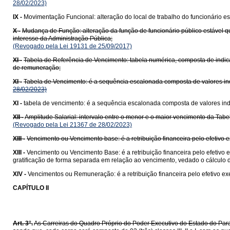
28/02/2023)
IX -
Movimentação Funcional: alteração do local de trabalho do funcionário es
X -
Mudança de Função: alteração da função de funcionário público estável 
interesse da Administração Pública;
(Revogado pela Lei 19131 de 25/09/2017)
XI -
Tabela de Referência de Vencimento: tabela numérica, composta de indicativ
de remuneração;
XI -
Tabela de Vencimento: é a sequência escalonada composta de valores indi
28/02/2023)
XI -
tabela de vencimento: é a sequência escalonada composta de valores indi
XII -
Amplitude Salarial: intervalo entre o menor e o maior vencimento da Tabe
(Revogado pela Lei 21367 de 28/02/2023)
XIII -
Vencimento ou Vencimento base: é a retribuição financeira pelo efetivo ex
XIII -
Vencimento ou Vencimento Base: é a retribuição financeira pelo efetivo e
gratificação de forma separada em relação ao vencimento, vedado o cálculo de
XIV -
Vencimentos ou Remuneração: é a retribuição financeira pelo efetivo ex
CAPÍTULO II
Art. 3°.
As Carreiras do Quadro Próprio do Poder Executivo do Estado do Para