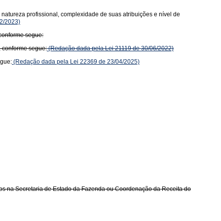
natureza profissional, complexidade de suas atribuições e nível de
2/2023)
 conforme segue:
, conforme segue:
(Redação dada pela Lei 21119 de 30/06/2022)
egue:
(Redação dada pela Lei 22369 de 23/04/2025)
ados na Secretaria de Estado da Fazenda ou Coordenação da Receita do