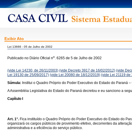
Exibir Ato
Lei 13666 - 05 de Julho de 2002
o
Publicado no Diário Oficial n
. 6265 de 5 de Julho de 2002
(vide Lei 14230, de 26/11/2003)
(vide Decreto 3917 de 16/02/2012)
(vide Dec
Lei 19130 de 25/09/2017)
(vide Lei 20080 de 18/12/2019)
(vide Lei 21119 de
Súmula:
Institui o Quadro Próprio do Poder Executivo do Estado do Paraná –
A Assembléia Legislativa do Estado do Paraná decretou e eu sanciono a segui
Capítulo I
Art. 1°.
Fica instituído o Quadro Próprio do Poder Executivo do Estado do Pa
organizará os cargos públicos de provimento efetivo, decorrentes da alteraçã
administrativa e a eficiência do serviço público.