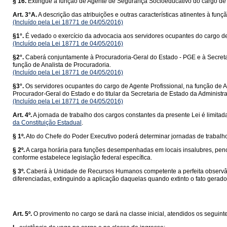
§ 16.
Extingue a função de Agente de Segurança Socioeducativo do cargo de
Art. 3°A.
A descrição das atribuições e outras características atinentes à funç
(Incluído pela Lei 18771 de 04/05/2016)
§1°.
É vedado o exercício da advocacia aos servidores ocupantes do cargo de 
(Incluído pela Lei 18771 de 04/05/2016)
§2°.
Caberá conjuntamente à Procuradoria-Geral do Estado - PGE e à Secretar
função de Analista de Procuradoria.
(Incluído pela Lei 18771 de 04/05/2016)
§3°.
Os servidores ocupantes do cargo de Agente Profissional, na função de A
Procurador-Geral do Estado e do titular da Secretaria de Estado da Administr
(Incluído pela Lei 18771 de 04/05/2016)
Art. 4º.
A jornada de trabalho dos cargos constantes da presente Lei é limita
da Constituição Estadual
.
§ 1º.
Ato do Chefe do Poder Executivo poderá determinar jornadas de trabalh
§ 2º.
A carga horária para funções desempenhadas em locais insalubres, penoso
conforme estabelece legislação federal específica.
§ 3º.
Caberá à Unidade de Recursos Humanos competente a perfeita observânc
diferenciadas, extinguindo a aplicação daquelas quando extinto o fato gerador
Art. 5º.
O provimento no cargo se dará na classe inicial, atendidos os seguinte