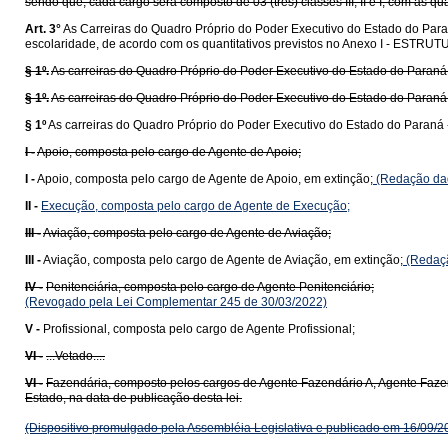
sendo que, cada cargo será composto de 03 (três) classes III, II e I, com as q
Art. 3°
As Carreiras do Quadro Próprio do Poder Executivo do Estado do Paran
escolaridade, de acordo com os quantitativos previstos no Anexo I - EST
§ 1º.
As carreiras do Quadro Próprio do Poder Executivo do Estado do Paraná
§ 1º.
As carreiras do Quadro Próprio do Poder Executivo do Estado do Paraná 
§ 1º
As carreiras do Quadro Próprio do Poder Executivo do Estado do Paraná 
I -
Apoio, composta pelo cargo de Agente de Apoio;
I -
Apoio, composta pelo cargo de Agente de Apoio, em extinção;
(Redação dad
II -
Execução, composta pelo cargo de Agente de Execução;
III -
Aviação, composta pelo cargo de Agente de Aviação;
III -
Aviação, composta pelo cargo de Agente de Aviação, em extinção;
(Redaçã
IV -
Penitenciária, composta pelo cargo de Agente Penitenciário;
(Revogado pela Lei Complementar 245 de 30/03/2022)
V -
Profissional, composta pelo cargo de Agente Profissional;
VI -
...Vetado....
VI -
Fazendária, composto pelos cargos de Agente Fazendário A, Agente Faze
Estado, na data de publicação desta lei.
(Dispositivo promulgado pela Assembléia Legislativa e publicado em 16/09/2