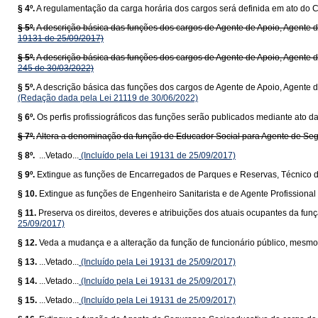
§ 4º.
A regulamentação da carga horária dos cargos será definida em ato do C
§ 5º.
A descrição básica das funções dos cargos de Agente de Apoio, Agente de 
19131 de 25/09/2017)
§ 5º.
A descrição básica das funções dos cargos de Agente de Apoio, Agente de 
245 de 30/03/2022)
§ 5º.
A descrição básica das funções dos cargos de Agente de Apoio, Agente de
(Redação dada pela Lei 21119 de 30/06/2022)
§ 6º.
Os perfis profissiográficos das funções serão publicados mediante ato d
§ 7º.
Altera a denominação da função de Educador Social para Agente de Se
§ 8º.
...Vetado...
(Incluído pela Lei 19131 de 25/09/2017)
§ 9º.
Extingue as funções de Encarregados de Parques e Reservas, Técnico d
§ 10.
Extingue as funções de Engenheiro Sanitarista e de Agente Profissional
§ 11.
Preserva os direitos, deveres e atribuições dos atuais ocupantes da fun
25/09/2017)
§ 12.
Veda a mudança e a alteração da função de funcionário público, mesm
§ 13.
...Vetado...
(Incluído pela Lei 19131 de 25/09/2017)
§ 14.
...Vetado...
(Incluído pela Lei 19131 de 25/09/2017)
§ 15.
...Vetado...
(Incluído pela Lei 19131 de 25/09/2017)