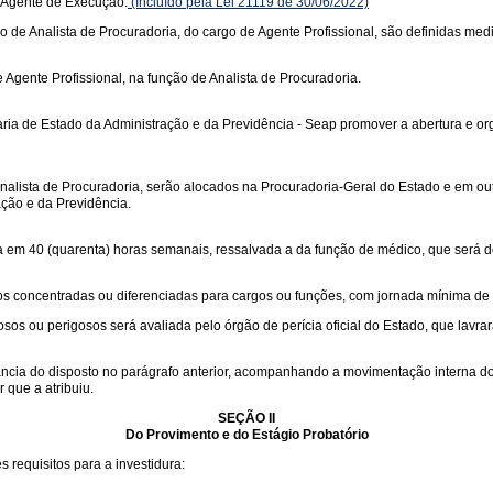
 Agente de Execução.
(Incluído pela Lei 21119 de 30/06/2022)
ão de Analista de Procuradoria, do cargo de Agente Profissional, são definidas media
Agente Profissional, na função de Analista de Procuradoria.
ia de Estado da Administração e da Previdência - Seap promover a abertura e org
nalista de Procuradoria, serão alocados na Procuradoria-Geral do Estado e em out
ação e da Previdência.
da em 40 (quarenta) horas semanais, ressalvada a da função de médico, que será 
os concentradas ou diferenciadas para cargos ou funções, com jornada mínima de
s ou perigosos será avaliada pelo órgão de perícia oficial do Estado, que lavrar
ia do disposto no parágrafo anterior, acompanhando a movimentação interna do f
 que a atribuiu.
SEÇÃO II
Do Provimento e do Estágio Probatório
s requisitos para a investidura: