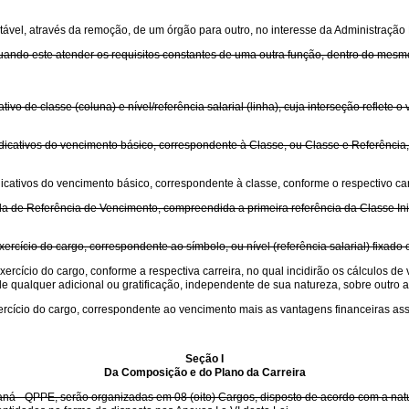
tável, através da remoção, de um órgão para outro, no interesse da Administração
quando este atender os requisitos constantes de uma outra função, dentro do mes
o de classe (coluna) e nível/referência salarial (linha), cuja interseção reflete 
cativos do vencimento básico, correspondente à Classe, ou Classe e Referência, 
cativos do vencimento básico, correspondente à classe, conforme o respectivo car
la de Referência de Vencimento, compreendida a primeira referência da Classe Inici
ercício do cargo, correspondente ao símbolo, ou nível (referência salarial) fixado 
xercício do cargo, conforme a respectiva carreira, no qual incidirão os cálculos 
 qualquer adicional ou gratificação, independente de sua natureza, sobre outro ad
ercício do cargo, correspondente ao vencimento mais as vantagens financeiras as
Seção I
Da Composição e do Plano da Carreira
ná - QPPE, serão organizadas em 08 (oito) Cargos, disposto de acordo com a natur