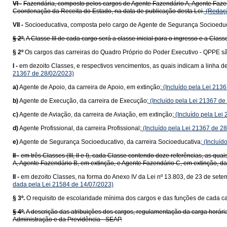
VI -
Fazendária, composto pelos cargos de Agente Fazendário A, Agente Fazen
Coordenação da Receita do Estado, na data de publicação desta Lei.
(Redaçã
VII -
Socioeducativa, composta pelo cargo de Agente de Segurança Socioeduc
§ 2º.
A Classe III de cada cargo será a classe inicial para o ingresso e a Classe
§ 2º
Os cargos das carreiras do Quadro Próprio do Poder Executivo - QPPE sã
I -
em dezoito Classes, e respectivos vencimentos, as quais indicam a linha 
21367 de 28/02/2023)
a)
Agente de Apoio, da carreira de Apoio, em extinção;
(Incluído pela Lei 213
b)
Agente de Execução, da carreira de Execução;
(Incluído pela Lei 21367 de
c)
Agente de Aviação, da carreira de Aviação, em extinção;
(Incluído pela Lei
d)
Agente Profissional, da carreira Profissional;
(Incluído pela Lei 21367 de 2
e)
Agente de Segurança Socioeducativo, da carreira Socioeducativa;
(Incluíd
II -
em três Classes (III, II e I), cada Classe contendo doze referências, as q
A, Agente Fazendário B, em extinção, e Agente Fazendário C, em extinção, da
II -
em dezoito Classes, na forma do Anexo IV da Lei nº 13.803, de 23 de sete
dada pela Lei 21584 de 14/07/2023)
§ 3º.
O requisito de escolaridade mínima dos cargos e das funções de cada carg
§ 4º.
A descrição das atribuições dos cargos, regulamentação da carga horária
Administração e da Previdência - SEAP.