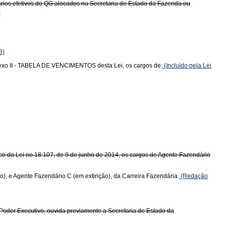
ários efetivos do QG alocados na Secretaria de Estado da Fazenda ou
)
3)
 Anexo II - TABELA DE VENCIMENTOS desta Lei, os cargos de:
(Incluído pela Lei
Único da Lei no 18.107, de 9 de junho de 2014, os cargos de Agente Fazendário
o), e Agente Fazendário C (em extinção), da Carreira Fazendária.
(Redação
o Poder Executivo, ouvida previamente a Secretaria de Estado da