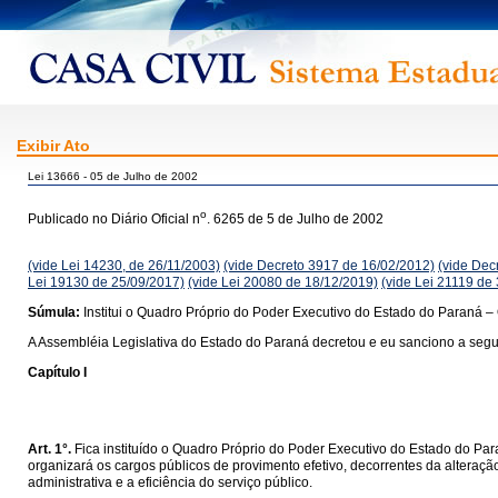
Exibir Ato
Lei 13666 - 05 de Julho de 2002
o
Publicado no Diário Oficial n
. 6265 de 5 de Julho de 2002
(vide Lei 14230, de 26/11/2003)
(vide Decreto 3917 de 16/02/2012)
(vide Dec
Lei 19130 de 25/09/2017)
(vide Lei 20080 de 18/12/2019)
(vide Lei 21119 de
Súmula:
Institui o Quadro Próprio do Poder Executivo do Estado do Paraná –
A Assembléia Legislativa do Estado do Paraná decretou e eu sanciono a segui
Capítulo I
Art. 1°.
Fica instituído o Quadro Próprio do Poder Executivo do Estado do Pa
organizará os cargos públicos de provimento efetivo, decorrentes da alteraçã
administrativa e a eficiência do serviço público.