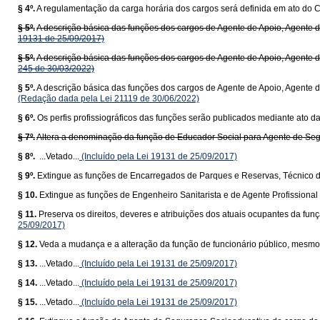
§ 4º.
A regulamentação da carga horária dos cargos será definida em ato do C
§ 5º.
A descrição básica das funções dos cargos de Agente de Apoio, Agente de 
19131 de 25/09/2017)
§ 5º.
A descrição básica das funções dos cargos de Agente de Apoio, Agente de 
245 de 30/03/2022)
§ 5º.
A descrição básica das funções dos cargos de Agente de Apoio, Agente de
(Redação dada pela Lei 21119 de 30/06/2022)
§ 6º.
Os perfis profissiográficos das funções serão publicados mediante ato d
§ 7º.
Altera a denominação da função de Educador Social para Agente de Se
§ 8º.
...Vetado...
(Incluído pela Lei 19131 de 25/09/2017)
§ 9º.
Extingue as funções de Encarregados de Parques e Reservas, Técnico d
§ 10.
Extingue as funções de Engenheiro Sanitarista e de Agente Profissional
§ 11.
Preserva os direitos, deveres e atribuições dos atuais ocupantes da fun
25/09/2017)
§ 12.
Veda a mudança e a alteração da função de funcionário público, mesm
§ 13.
...Vetado...
(Incluído pela Lei 19131 de 25/09/2017)
§ 14.
...Vetado...
(Incluído pela Lei 19131 de 25/09/2017)
§ 15.
...Vetado...
(Incluído pela Lei 19131 de 25/09/2017)