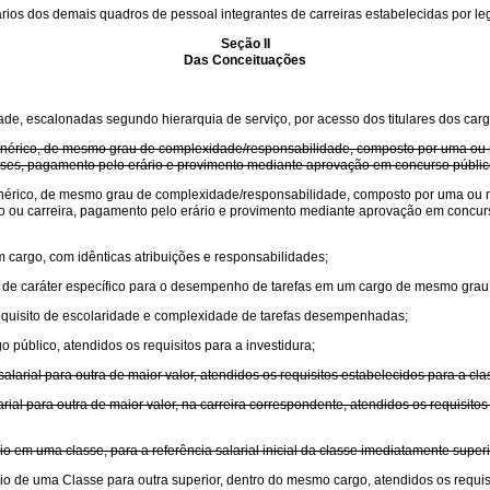
rios dos demais quadros de pessoal integrantes de carreiras estabelecidas por leg
Seção II
Das Conceituações
de, escalonadas segundo hierarquia de serviço, por acesso dos titulares dos carg
r genérico, de mesmo grau de complexidade/responsabilidade, composto por uma o
asses, pagamento pelo erário e provimento mediante aprovação em concurso público
 genérico, de mesmo grau de complexidade/responsabilidade, composto por uma ou
go ou carreira, pagamento pelo erário e provimento mediante aprovação em concurso
 cargo, com idênticas atribuições e responsabilidades;
e, de caráter específico para o desempenho de tarefas em um cargo de mesmo gra
requisito de escolaridade e complexidade de tarefas desempenhadas;
 público, atendidos os requisitos para a investidura;
larial para outra de maior valor, atendidos os requisitos estabelecidos para a cla
ial para outra de maior valor, na carreira correspondente, atendidos os requisitos
o em uma classe, para a referência salarial inicial da classe imediatamente super
o de uma Classe para outra superior, dentro do mesmo cargo, atendidos os requisit