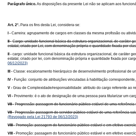
Parágrafo único.
As disposições da presente Lei não se aplicam aos funcioná
Art. 2°.
Para os fins desta Lei, considera-se:
I -
Carreira: agrupamento de cargos em classes da mesma profissão ou ativida
II -
Cargo: unidade funcional básica da estrutura organizacional, de caráte
estatal, criado por Lei, com denominação própria e quantidade fixada por cl
II -
cargo: unidade funcional básica da estrutura organizacional, de caráter
estatal, criado por lei, com denominação própria e quantidade fixada por car
06/12/2023)
III -
Classe: escalonamento hierárquico de desenvolvimento profissional de um
IV -
Função: conjunto de atribuições vinculadas à habilitação correspondent
V -
Grau de Complexidade/responsabilidade: atributo do cargo referente ao 
VI -
Provimento: é o ato de designação de uma pessoa para titularizar um cargo
VII -
Progressão: passagem do funcionário público estável de uma referência sa
VII -
Progressão: passagem do servidor público estável de uma referência salar
(Revogado pela Lei 21793 de 06/12/2023)
VIII -
Promoção: passagem do funcionário público estável e em efetivo exercíci
VIII -
Promoção: passagem do funcionário público estável e em efetivo exercíci