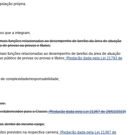
islação própria.
os que a integram;
u mais funções relacionadas ao desempenho de tarefas da área de atuação
 de provas ou provas e títulos;
 mais funções relacionadas ao desempenho de tarefas da área de atuação
 público de provas ou provas e títulos;
(Redação dada pela Lei 21793 de
u de complexidade/responsabilidade;
sse;
 estabelecidos para a Classe;
(Redação dada pela Lei 21367 de 28/02/2023)
ior, dentro do mesmo cargo;
os previstos na respectiva carreira;
(Redação dada pela Lei 21367 de