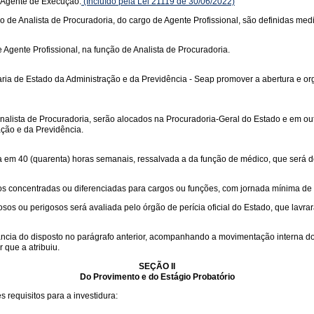
 Agente de Execução.
(Incluído pela Lei 21119 de 30/06/2022)
ão de Analista de Procuradoria, do cargo de Agente Profissional, são definidas media
Agente Profissional, na função de Analista de Procuradoria.
ia de Estado da Administração e da Previdência - Seap promover a abertura e org
nalista de Procuradoria, serão alocados na Procuradoria-Geral do Estado e em out
ação e da Previdência.
da em 40 (quarenta) horas semanais, ressalvada a da função de médico, que será 
os concentradas ou diferenciadas para cargos ou funções, com jornada mínima de
s ou perigosos será avaliada pelo órgão de perícia oficial do Estado, que lavrar
ia do disposto no parágrafo anterior, acompanhando a movimentação interna do f
 que a atribuiu.
SEÇÃO II
Do Provimento e do Estágio Probatório
s requisitos para a investidura: