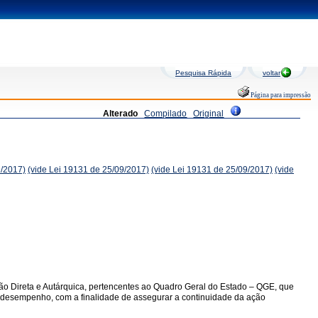
Pesquisa Rápida
voltar
Página para impressão
Alterado
Compilado
Original
9/2017)
(vide Lei 19131 de 25/09/2017)
(vide Lei 19131 de 25/09/2017)
(vide
ção Direta e Autárquica, pertencentes ao Quadro Geral do Estado – QGE, que
 de desempenho, com a finalidade de assegurar a continuidade da ação