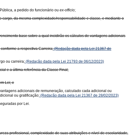
 Pública, a pedido do funcionário ou
ex-officio
;
mo cargo, da mesma complexidade/responsabilidade e classe, e mediante o
o vencimento base sobre a qual incidirão os cálculos de vantagens adicionais
conforme a respectiva Carreira;
(Redação dada pela Lei 21367 de
go ou carreira;
(Redação dada pela Lei 21793 de 06/12/2023)
al e a última referência da Classe Final;
em Lei; e
de vantagens adicionais de remuneração, calculado cada adicional ou
icional ou gratificação;
(Redação dada pela Lei 21367 de 28/02/2023)
seguradas por Lei.
eza profissional, complexidade de suas atribuições e nível de escolaridade,