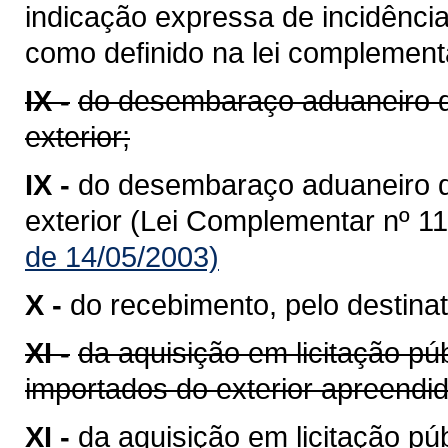
indicação expressa de incidênci
como definido na lei complementa
IX -
do desembaraço aduaneiro d
exterior;
IX -
do desembaraço aduaneiro 
exterior (Lei Complementar nº 11
de 14/05/2003)
X -
do recebimento, pelo destinat
XI -
da aquisição em licitação pú
importados do exterior apreend
XI -
da aquisição em licitação p