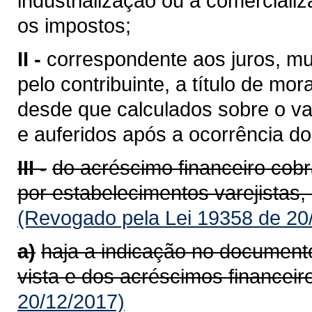
industrialização ou à comerciali
os impostos;
II -
correspondente aos juros, mu
pelo contribuinte, a título de mor
desde que calculados sobre o va
e auferidos após a ocorrência do 
III -
do acréscimo financeiro cob
por estabelecimentos varejistas,
(Revogado pela Lei 19358 de 20
a)
haja a indicação no documento
vista e dos acréscimos financeir
20/12/2017)