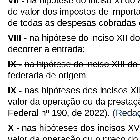
VII -
na hipótese do inciso XI do 
do valor dos impostos de importa
de todas as despesas cobradas o
VIII -
na hipótese do inciso XII do
decorrer a entrada;
IX -
na hipótese do inciso XIII do
federada de origem.
IX -
nas hipóteses dos incisos XII
valor da operação ou da presta
Federal nº 190, de 2022).
(Redaç
X -
nas hipóteses dos incisos XV 
valor da operação ou o preço do