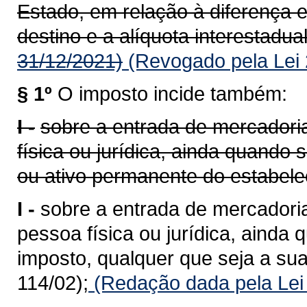
Estado, em relação à diferença e
destino e a alíquota interestadual
31/12/2021)
(Revogado pela Lei 
§ 1º
O imposto incide também:
I -
sobre a entrada de mercadoria
física ou jurídica, ainda quando
ou ativo permanente do estabele
I -
sobre a entrada de mercadoria
pessoa física ou jurídica, ainda 
imposto, qualquer que seja a sua
114/02);
(Redação dada pela Lei