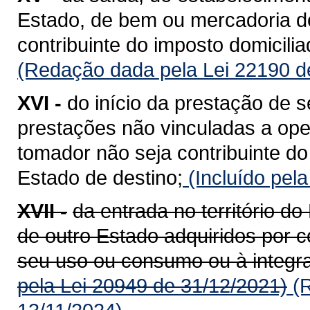
Estado, de bem ou mercadoria de
contribuinte do imposto domicili
(Redação dada pela Lei 22190 d
XVI -
do início da prestação de s
prestações não vinculadas a op
tomador não seja contribuinte do
Estado de destino;
(Incluído pel
XVII -
da entrada no território 
de outro Estado adquiridos por c
seu uso ou consumo ou à integra
pela Lei 20949 de 31/12/2021)
(R