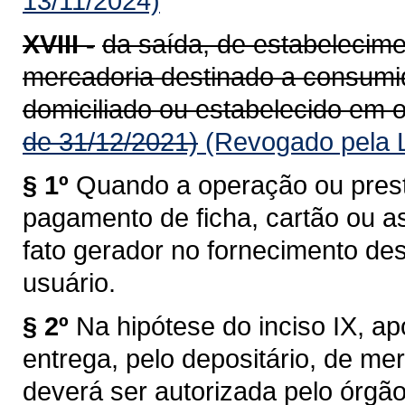
13/11/2024)
XVIII -
da saída, de estabelecime
mercadoria destinado a consumido
domiciliado ou estabelecido em o
de 31/12/2021)
(Revogado pela L
§ 1º
Quando a operação ou prest
pagamento de ficha, cartão ou a
fato gerador no fornecimento de
usuário.
§ 2º
Na hipótese do inciso IX, a
entrega, pelo depositário, de me
deverá ser autorizada pelo órgã