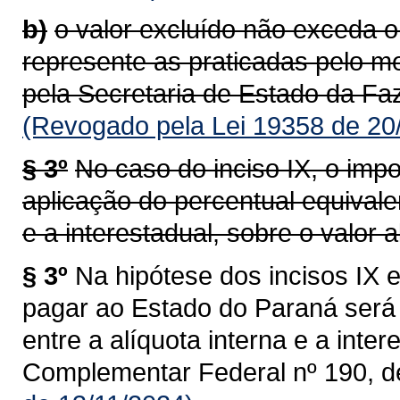
b)
o valor excluído não exceda o
represente as praticadas pelo m
pela Secretaria de Estado da Faz
(Revogado pela Lei 19358 de 20
§ 3º
No caso do inciso IX, o impo
aplicação do percentual equivalen
e a interestadual, sobre o valor al
§ 3º
Na hipótese dos incisos IX e
pagar ao Estado do Paraná será 
entre a alíquota interna e a intere
Complementar Federal nº 190, d