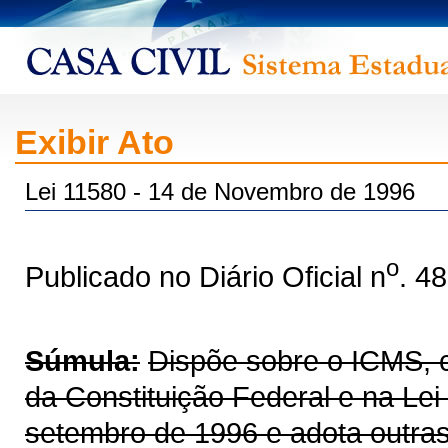
Exibir Ato
Lei 11580 - 14 de Novembro de 1996
o
Publicado no Diário Oficial n
. 4
Súmula:
Dispõe sobre o ICMS, co
da Constituição Federal e na Le
setembro de 1996 e adota outras