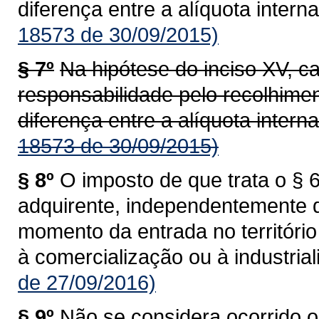
diferença entre a alíquota interna
18573 de 30/09/2015)
§ 7º
Na hipótese do inciso XV, c
responsabilidade pelo recolhime
diferença entre a alíquota interna
18573 de 30/09/2015)
§ 8º
O imposto de que trata o § 6
adquirente, independentemente 
momento da entrada no territóri
à comercialização ou à industrial
de 27/09/2016)
§ 9º
Não se considera ocorrido o