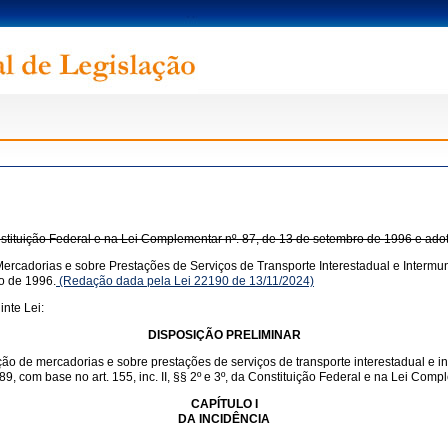
onstituição Federal e na Lei Complementar nº. 87, de 13 de setembro de 1996 e ado
ercadorias e sobre Prestações de Serviços de Transporte Interestadual e Intermun
o de 1996.
(Redação dada pela Lei 22190 de 13/11/2024)
nte Lei:
DISPOSIÇÃO PRELIMINAR
ação de mercadorias e sobre prestações de serviços de transporte interestadual e 
1989, com base no art. 155, inc. II, §§ 2º e 3º, da Constituição Federal e na Lei Co
CAPÍTULO I
DA INCIDÊNCIA