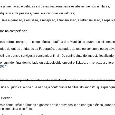
 de alimentação e bebidas em bares, restaurantes e estabelecimentos similares;
ualquer via, de pessoas, bens, mercadorias ou valores;
usive a geração, a emissão, a recepção, a transmissão, a retransmissão, a repet
idos na competência
sto sobre serviços, de competência tributária dos Municípios, quando a lei comple
undos de outras unidades da Federação, destinados ao uso ou consumo ou ao ativ
tinem bens e serviços a consumidor final não contribuinte do imposto localizado 
sumidor final domiciliado ou estabelecido em outro Estado, em relação à diferença
2024)
 jurídica, ainda quando se tratar de bem destinado a consumo ou ativo permanente
sica ou jurídica, ainda que não seja contribuinte habitual do imposto, qualquer qu
exterior;
antes e combustíveis líquidos e gasosos dele derivados, e de energia elétrica, quan
o o imposto a este Estado.