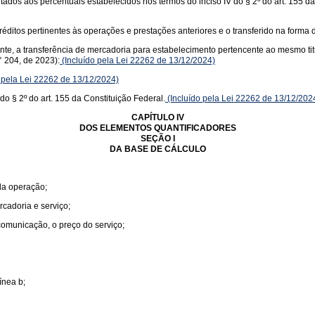
itados aos percentuais estabelecidos nos termos do inciso IV do § 2º do art. 155 d
éditos pertinentes às operações e prestações anteriores e o transferido na forma d
uinte, a transferência de mercadoria para estabelecimento pertencente ao mesmo ti
 204, de 2023):
(Incluído pela Lei 22262 de 13/12/2024)
 pela Lei 22262 de 13/12/2024)
do § 2º do art. 155 da Constituição Federal.
(Incluído pela Lei 22262 de 13/12/202
CAPÍTULO IV
DOS ELEMENTOS QUANTIFICADORES
SEÇÃO I
DA BASE DE CÁLCULO
 da operação;
rcadoria e serviço;
 comunicação, o preço do serviço;
ínea b;