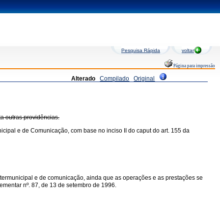
Pesquisa Rápida
voltar
Página para impressão
Alterado
Compilado
Original
ta outras providências.
icipal e de Comunicação, com base no inciso II do caput do art. 155 da
intermunicipal e de comunicação, ainda que as operações e as prestações se
mplementar nº. 87, de 13 de setembro de 1996.