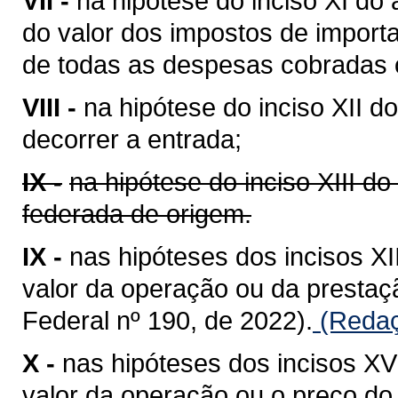
VII -
na hipótese do inciso XI do 
do valor dos impostos de importa
de todas as despesas cobradas o
VIII -
na hipótese do inciso XII do
decorrer a entrada;
IX -
na hipótese do inciso XIII do
federada de origem.
IX -
nas hipóteses dos incisos XII
valor da operação ou da presta
Federal nº 190, de 2022).
(Redaç
X -
nas hipóteses dos incisos XV 
valor da operação ou o preço do