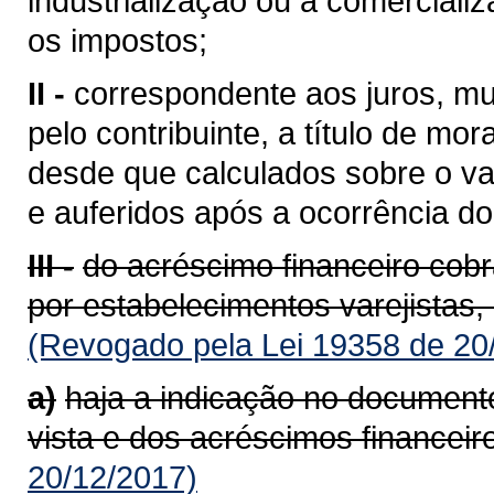
industrialização ou à comerciali
os impostos;
II -
correspondente aos juros, mu
pelo contribuinte, a título de mor
desde que calculados sobre o va
e auferidos após a ocorrência do 
III -
do acréscimo financeiro cob
por estabelecimentos varejistas,
(Revogado pela Lei 19358 de 20
a)
haja a indicação no documento
vista e dos acréscimos financeir
20/12/2017)