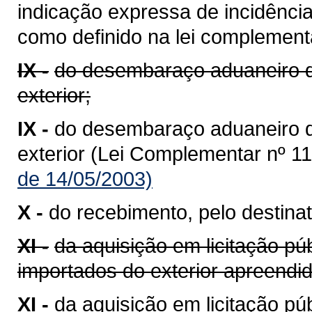
indicação expressa de incidênci
como definido na lei complementa
IX -
do desembaraço aduaneiro d
exterior;
IX -
do desembaraço aduaneiro 
exterior (Lei Complementar nº 11
de 14/05/2003)
X -
do recebimento, pelo destinat
XI -
da aquisição em licitação pú
importados do exterior apreend
XI -
da aquisição em licitação p