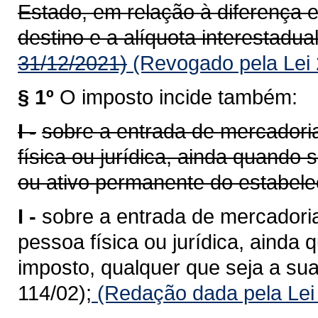
Estado, em relação à diferença e
destino e a alíquota interestadual
31/12/2021)
(Revogado pela Lei 
§ 1º
O imposto incide também:
I -
sobre a entrada de mercadoria
física ou jurídica, ainda quando
ou ativo permanente do estabele
I -
sobre a entrada de mercadoria
pessoa física ou jurídica, ainda 
imposto, qualquer que seja a sua
114/02);
(Redação dada pela Lei