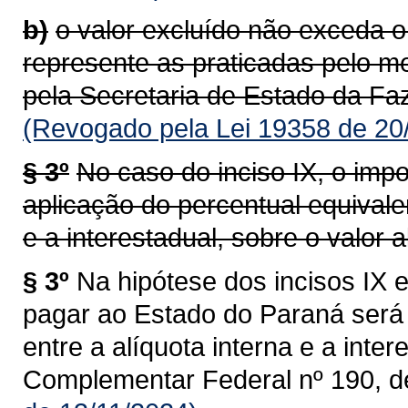
b)
o valor excluído não exceda o
represente as praticadas pelo m
pela Secretaria de Estado da Faz
(Revogado pela Lei 19358 de 20
§ 3º
No caso do inciso IX, o impo
aplicação do percentual equivalen
e a interestadual, sobre o valor al
§ 3º
Na hipótese dos incisos IX e
pagar ao Estado do Paraná será 
entre a alíquota interna e a intere
Complementar Federal nº 190, d