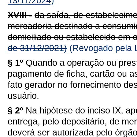
13/11/2024)
XVIII -
da saída, de estabelecime
mercadoria destinado a consumido
domiciliado ou estabelecido em o
de 31/12/2021)
(Revogado pela L
§ 1º
Quando a operação ou prest
pagamento de ficha, cartão ou a
fato gerador no fornecimento de
usuário.
§ 2º
Na hipótese do inciso IX, a
entrega, pelo depositário, de me
deverá ser autorizada pelo órgã