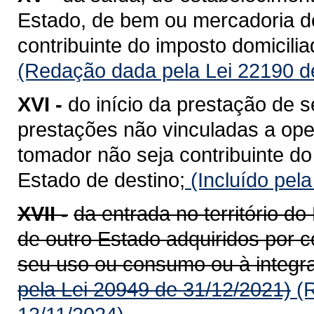
Estado, de bem ou mercadoria de
contribuinte do imposto domicili
(Redação dada pela Lei 22190 d
XVI -
do início da prestação de s
prestações não vinculadas a op
tomador não seja contribuinte do
Estado de destino;
(Incluído pel
XVII -
da entrada no território 
de outro Estado adquiridos por c
seu uso ou consumo ou à integra
pela Lei 20949 de 31/12/2021)
(R