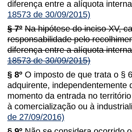
diferença entre a alíquota interna
18573 de 30/09/2015)
§ 7º
Na hipótese do inciso XV, c
responsabilidade pelo recolhime
diferença entre a alíquota interna
18573 de 30/09/2015)
§ 8º
O imposto de que trata o § 6
adquirente, independentemente 
momento da entrada no territóri
à comercialização ou à industrial
de 27/09/2016)
§ 9º
Não se considera ocorrido o