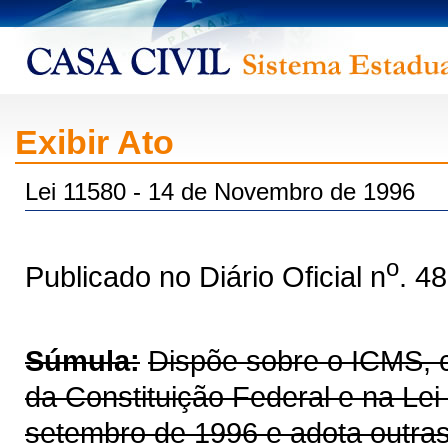
Exibir Ato
Lei 11580 - 14 de Novembro de 1996
o
Publicado no Diário Oficial n
. 4
Súmula:
Dispõe sobre o ICMS, co
da Constituição Federal e na Le
setembro de 1996 e adota outras