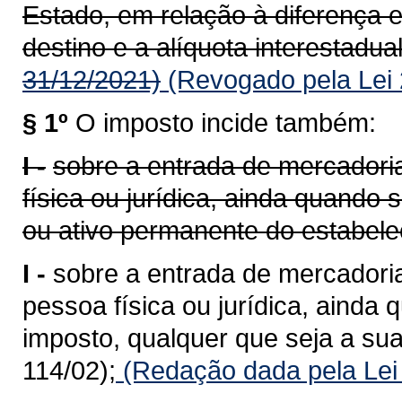
Estado, em relação à diferença e
destino e a alíquota interestadual
31/12/2021)
(Revogado pela Lei 
§ 1º
O imposto incide também:
I -
sobre a entrada de mercadoria
física ou jurídica, ainda quando
ou ativo permanente do estabele
I -
sobre a entrada de mercadoria
pessoa física ou jurídica, ainda 
imposto, qualquer que seja a sua
114/02);
(Redação dada pela Lei