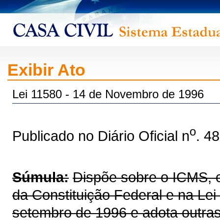
Exibir Ato
Lei 11580 - 14 de Novembro de 1996
o
Publicado no Diário Oficial n
. 4
Súmula:
Dispõe sobre o ICMS, co
da Constituição Federal e na Le
setembro de 1996 e adota outras