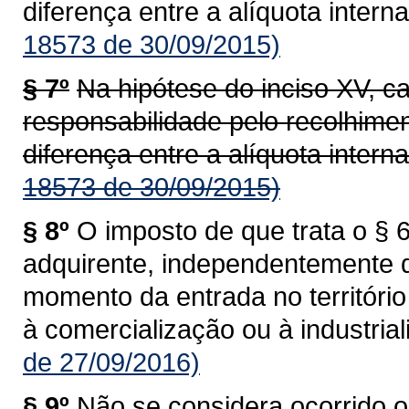
diferença entre a alíquota interna
18573 de 30/09/2015)
§ 7º
Na hipótese do inciso XV, c
responsabilidade pelo recolhime
diferença entre a alíquota interna
18573 de 30/09/2015)
§ 8º
O imposto de que trata o § 6
adquirente, independentemente 
momento da entrada no territóri
à comercialização ou à industrial
de 27/09/2016)
§ 9º
Não se considera ocorrido o