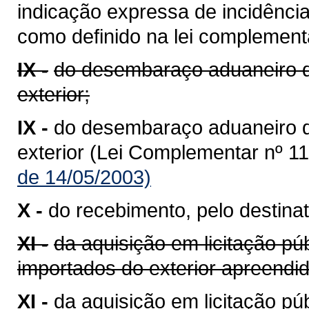
indicação expressa de incidênci
como definido na lei complementa
IX -
do desembaraço aduaneiro d
exterior;
IX -
do desembaraço aduaneiro 
exterior (Lei Complementar nº 11
de 14/05/2003)
X -
do recebimento, pelo destinat
XI -
da aquisição em licitação pú
importados do exterior apreend
XI -
da aquisição em licitação p