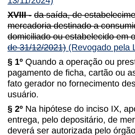
13/11/2024)
XVIII -
da saída, de estabelecime
mercadoria destinado a consumido
domiciliado ou estabelecido em o
de 31/12/2021)
(Revogado pela L
§ 1º
Quando a operação ou prest
pagamento de ficha, cartão ou a
fato gerador no fornecimento de
usuário.
§ 2º
Na hipótese do inciso IX, a
entrega, pelo depositário, de me
deverá ser autorizada pelo órgã