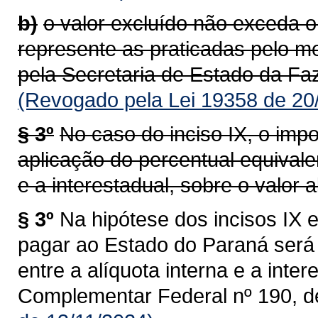
b)
o valor excluído não exceda o
represente as praticadas pelo m
pela Secretaria de Estado da Faz
(Revogado pela Lei 19358 de 20
§ 3º
No caso do inciso IX, o impo
aplicação do percentual equivalen
e a interestadual, sobre o valor al
§ 3º
Na hipótese dos incisos IX e
pagar ao Estado do Paraná será 
entre a alíquota interna e a intere
Complementar Federal nº 190, d