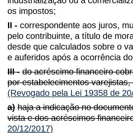
industrialização ou à comerciali
os impostos;
II -
correspondente aos juros, mu
pelo contribuinte, a título de mor
desde que calculados sobre o va
e auferidos após a ocorrência do 
III -
do acréscimo financeiro cob
por estabelecimentos varejistas,
(Revogado pela Lei 19358 de 20
a)
haja a indicação no documento
vista e dos acréscimos financeir
20/12/2017)