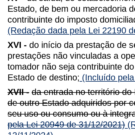
Estado, de bem ou mercadoria de
contribuinte do imposto domicili
(Redação dada pela Lei 22190 d
XVI -
do início da prestação de s
prestações não vinculadas a op
tomador não seja contribuinte do
Estado de destino;
(Incluído pel
XVII -
da entrada no território 
de outro Estado adquiridos por c
seu uso ou consumo ou à integra
pela Lei 20949 de 31/12/2021)
(R