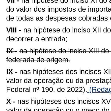
VII -
na hipótese do inciso XI do 
do valor dos impostos de importa
de todas as despesas cobradas o
VIII -
na hipótese do inciso XII do
decorrer a entrada;
IX -
na hipótese do inciso XIII do
federada de origem.
IX -
nas hipóteses dos incisos XII
valor da operação ou da presta
Federal nº 190, de 2022).
(Redaç
X -
nas hipóteses dos incisos XV 
valor da operação ou o preço do