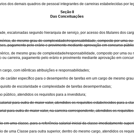
rios dos demais quadros de pessoal integrantes de carreiras estabelecidas por leg
Seção II
Das Conceituações
de, escalonadas segundo hierarquia de serviço, por acesso dos titulares dos carg
r genérico, de mesmo grau de complexidade/responsabilidade, composto por uma o
asses, pagamento pelo erário e provimento mediante aprovação em concurso público
 genérico, de mesmo grau de complexidade/responsabilidade, composto por uma ou
go ou carreira, pagamento pelo erário e provimento mediante aprovação em concurso
 cargo, com idênticas atribuições e responsabilidades;
e, de caráter específico para o desempenho de tarefas em um cargo de mesmo gra
requisito de escolaridade e complexidade de tarefas desempenhadas;
 público, atendidos os requisitos para a investidura;
larial para outra de maior valor, atendidos os requisitos estabelecidos para a cla
ial para outra de maior valor, na carreira correspondente, atendidos os requisitos
o em uma classe, para a referência salarial inicial da classe imediatamente super
o de uma Classe para outra superior, dentro do mesmo cargo, atendidos os requisit