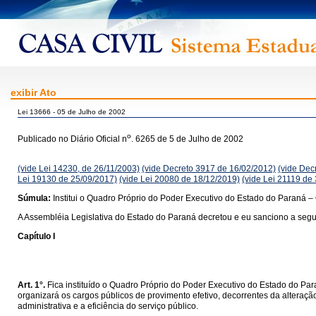
exibir Ato
Lei 13666 - 05 de Julho de 2002
o
Publicado no Diário Oficial n
. 6265 de 5 de Julho de 2002
(vide Lei 14230, de 26/11/2003)
(vide Decreto 3917 de 16/02/2012)
(vide Dec
Lei 19130 de 25/09/2017)
(vide Lei 20080 de 18/12/2019)
(vide Lei 21119 de
Súmula:
Institui o Quadro Próprio do Poder Executivo do Estado do Paraná –
A Assembléia Legislativa do Estado do Paraná decretou e eu sanciono a segui
Capítulo I
Art. 1°.
Fica instituído o Quadro Próprio do Poder Executivo do Estado do Pa
organizará os cargos públicos de provimento efetivo, decorrentes da alteraçã
administrativa e a eficiência do serviço público.