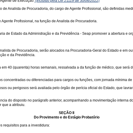
 Agente de Execução.
(Incluído pela Lei 21119 de 30/06/2022)
ão de Analista de Procuradoria, do cargo de Agente Profissional, são definidas media
Agente Profissional, na função de Analista de Procuradoria.
ia de Estado da Administração e da Previdência - Seap promover a abertura e org
nalista de Procuradoria, serão alocados na Procuradoria-Geral do Estado e em out
ação e da Previdência.
da em 40 (quarenta) horas semanais, ressalvada a da função de médico, que será 
os concentradas ou diferenciadas para cargos ou funções, com jornada mínima de
s ou perigosos será avaliada pelo órgão de perícia oficial do Estado, que lavrar
ia do disposto no parágrafo anterior, acompanhando a movimentação interna do f
 que a atribuiu.
SEÇÃO II
Do Provimento e do Estágio Probatório
s requisitos para a investidura: