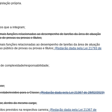
islação própria.
os que a integram;
u mais funções relacionadas ao desempenho de tarefas da área de atuação
 de provas ou provas e títulos;
 mais funções relacionadas ao desempenho de tarefas da área de atuação
 público de provas ou provas e títulos;
(Redação dada pela Lei 21793 de
u de complexidade/responsabilidade;
sse;
 estabelecidos para a Classe;
(Redação dada pela Lei 21367 de 28/02/2023)
ior, dentro do mesmo cargo;
os previstos na respectiva carreira;
(Redação dada pela Lei 21367 de