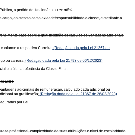
 Pública, a pedido do funcionário ou
ex-officio
;
mo cargo, da mesma complexidade/responsabilidade e classe, e mediante o
o vencimento base sobre a qual incidirão os cálculos de vantagens adicionais
conforme a respectiva Carreira;
(Redação dada pela Lei 21367 de
go ou carreira;
(Redação dada pela Lei 21793 de 06/12/2023)
al e a última referência da Classe Final;
em Lei; e
de vantagens adicionais de remuneração, calculado cada adicional ou
icional ou gratificação;
(Redação dada pela Lei 21367 de 28/02/2023)
seguradas por Lei.
eza profissional, complexidade de suas atribuições e nível de escolaridade,