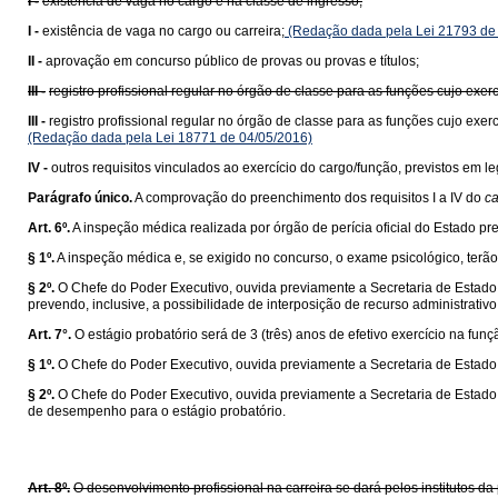
I -
existência de vaga no cargo e na classe de ingresso;
I -
existência de vaga no cargo ou carreira;
(Redação dada pela Lei 21793 de
II -
aprovação em concurso público de provas ou provas e títulos;
III -
registro profissional regular no órgão de classe para as funções cujo exerc
III -
registro profissional regular no órgão de classe para as funções cujo exer
(Redação dada pela Lei 18771 de 04/05/2016)
IV -
outros requisitos vinculados ao exercício do cargo/função, previstos em 
Parágrafo único.
A comprovação do preenchimento dos requisitos I a IV do
ca
Art. 6º.
A inspeção médica realizada por órgão de perícia oficial do Estado p
§ 1º.
A inspeção médica e, se exigido no concurso, o exame psicológico, terão 
§ 2º.
O Chefe do Poder Executivo, ouvida previamente a Secretaria de Estado 
prevendo, inclusive, a possibilidade de interposição de recurso administrativo
Art. 7°.
O estágio probatório será de 3 (três) anos de efetivo exercício na fun
§ 1º.
O Chefe do Poder Executivo, ouvida previamente a Secretaria de Estado 
§ 2º.
O Chefe do Poder Executivo, ouvida previamente a Secretaria de Estado d
de desempenho para o estágio probatório.
Art. 8º.
O desenvolvimento profissional na carreira se dará pelos institutos 