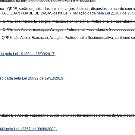
uantidades na forma do disposto nos Anexos I e VI desta Lei.
á - QPPE, serão organizadas em oito cargos distintos, dispostos de acordo com a 
RUTURA E QUANTIDADE DE VAGAS desta Lei.
(Redação dada pela Lei 21367 de 28/0
 - QPPE, são
:
Apoio, Execução, Aviação, Penitenciária, Profissional e Fazendária,
- QPPE, são Apoio, Execução, Aviação, Profissional, Fazendária e Socioeducativa
- QPPE, são Apoio, Execução, Aviação, Profissional e Socioeducativa, conforme s
a pela Lei 19130 de 25/09/2017)
o dada pela Lei 20092 de 19/12/2019)
ndário B e Agente Fazendário C, exclusiva dos funcionários efetivos do QG aloc
002 pela Lei 13757 de 09/09/2002)