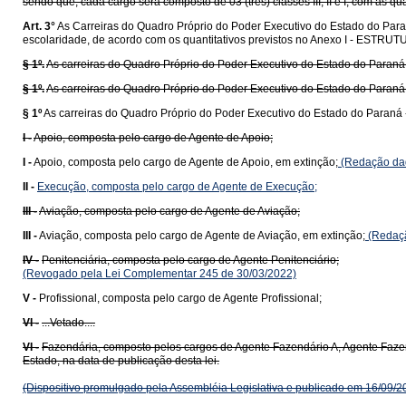
sendo que, cada cargo será composto de 03 (três) classes III, II e I, com as q
Art. 3°
As Carreiras do Quadro Próprio do Poder Executivo do Estado do Paran
escolaridade, de acordo com os quantitativos previstos no Anexo I - EST
§ 1º.
As carreiras do Quadro Próprio do Poder Executivo do Estado do Paraná
§ 1º.
As carreiras do Quadro Próprio do Poder Executivo do Estado do Paraná 
§ 1º
As carreiras do Quadro Próprio do Poder Executivo do Estado do Paraná 
I -
Apoio, composta pelo cargo de Agente de Apoio;
I -
Apoio, composta pelo cargo de Agente de Apoio, em extinção;
(Redação dad
II -
Execução, composta pelo cargo de Agente de Execução;
III -
Aviação, composta pelo cargo de Agente de Aviação;
III -
Aviação, composta pelo cargo de Agente de Aviação, em extinção;
(Redaçã
IV -
Penitenciária, composta pelo cargo de Agente Penitenciário;
(Revogado pela Lei Complementar 245 de 30/03/2022)
V -
Profissional, composta pelo cargo de Agente Profissional;
VI -
...Vetado....
VI -
Fazendária, composto pelos cargos de Agente Fazendário A, Agente Faze
Estado, na data de publicação desta lei.
(Dispositivo promulgado pela Assembléia Legislativa e publicado em 16/09/2