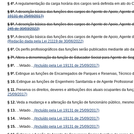
§ 4º.
A regulamentação da carga horária dos cargos será definida em ato do C
§ 5º.
A descrição básica das funções dos cargos de Agente de Apoio, Agente de 
19131 de 25/09/2017)
§ 5º.
A descrição básica das funções dos cargos de Agente de Apoio, Agente de 
245 de 30/03/2022)
§ 5º.
A descrição básica das funções dos cargos de Agente de Apoio, Agente de
(Redação dada pela Lei 21119 de 30/06/2022)
§ 6º.
Os perfis profissiográficos das funções serão publicados mediante ato d
§ 7º.
Altera a denominação da função de Educador Social para Agente de Se
§ 8º.
...Vetado...
(Incluído pela Lei 19131 de 25/09/2017)
§ 9º.
Extingue as funções de Encarregados de Parques e Reservas, Técnico d
§ 10.
Extingue as funções de Engenheiro Sanitarista e de Agente Profissional
§ 11.
Preserva os direitos, deveres e atribuições dos atuais ocupantes da fun
25/09/2017)
§ 12.
Veda a mudança e a alteração da função de funcionário público, mesm
§ 13.
...Vetado...
(Incluído pela Lei 19131 de 25/09/2017)
§ 14.
...Vetado...
(Incluído pela Lei 19131 de 25/09/2017)
§ 15.
...Vetado...
(Incluído pela Lei 19131 de 25/09/2017)