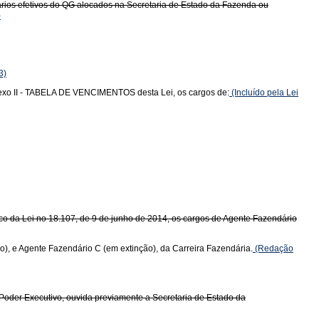
ários efetivos do QG alocados na Secretaria de Estado da Fazenda ou
)
3)
 Anexo II - TABELA DE VENCIMENTOS desta Lei, os cargos de:
(Incluído pela Lei
Único da Lei no 18.107, de 9 de junho de 2014, os cargos de Agente Fazendário
o), e Agente Fazendário C (em extinção), da Carreira Fazendária.
(Redação
o Poder Executivo, ouvida previamente a Secretaria de Estado da