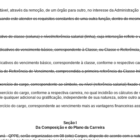
tável, através da remoção, de um órgão para outro, no interesse da Administração
quando este atender os requisitos constantes de uma outra função, dentro do mes
o de classe (coluna) e nível/referência salarial (linha), cuja interseção reflete 
cativos do vencimento básico, correspondente à Classe, ou Classe e Referência, 
cativos do vencimento básico, correspondente à classe, conforme o respectivo car
la de Referência de Vencimento, compreendida a primeira referência da Classe Inici
ercício do cargo, correspondente ao símbolo, ou nível (referência salarial) fixado 
xercício do cargo, conforme a respectiva carreira, no qual incidirão os cálculos 
 qualquer adicional ou gratificação, independente de sua natureza, sobre outro ad
ercício do cargo, correspondente ao vencimento mais as vantagens financeiras as
Seção I
Da Composição e do Plano da Carreira
ná - QPPE, serão organizadas em 08 (oito) Cargos, disposto de acordo com a natur