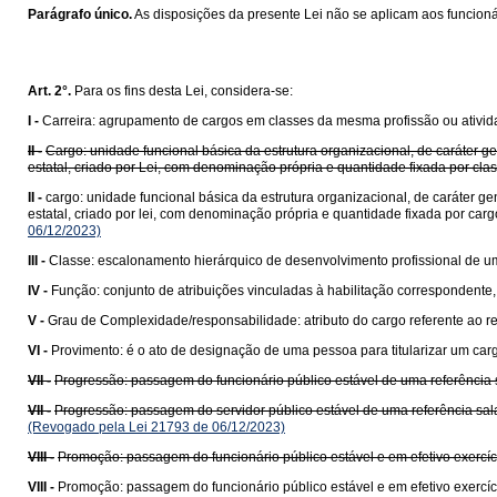
Parágrafo único.
As disposições da presente Lei não se aplicam aos funcioná
Art. 2°.
Para os fins desta Lei, considera-se:
I -
Carreira: agrupamento de cargos em classes da mesma profissão ou ativida
II -
Cargo: unidade funcional básica da estrutura organizacional, de caráte
estatal, criado por Lei, com denominação própria e quantidade fixada por cl
II -
cargo: unidade funcional básica da estrutura organizacional, de caráter
estatal, criado por lei, com denominação própria e quantidade fixada por car
06/12/2023)
III -
Classe: escalonamento hierárquico de desenvolvimento profissional de um
IV -
Função: conjunto de atribuições vinculadas à habilitação correspondent
V -
Grau de Complexidade/responsabilidade: atributo do cargo referente ao 
VI -
Provimento: é o ato de designação de uma pessoa para titularizar um cargo
VII -
Progressão: passagem do funcionário público estável de uma referência sa
VII -
Progressão: passagem do servidor público estável de uma referência salar
(Revogado pela Lei 21793 de 06/12/2023)
VIII -
Promoção: passagem do funcionário público estável e em efetivo exercíci
VIII -
Promoção: passagem do funcionário público estável e em efetivo exercíci