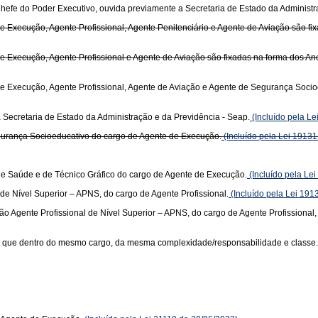
hefe do Poder Executivo, ouvida previamente a Secretaria de Estado da Administr
Execução, Agente Profissional, Agente Penitenciário e Agente de Aviação são fixada
Execução, Agente Profissional e Agente de Aviação são fixadas na forma dos Anexos
 Execução, Agente Profissional, Agente de Aviação e Agente de Segurança Socioeduc
a Secretaria de Estado da Administração e da Previdência - Seap.
(Incluído pela L
gurança Socioeducativo do cargo de Agente de Execução.
(Incluído pela Lei 19131
e Saúde e de Técnico Gráfico do cargo de Agente de Execução.
(Incluído pela Le
 de Nível Superior – APNS, do cargo de Agente Profissional.
(Incluído pela Lei 191
ção Agente Profissional de Nível Superior – APNS, do cargo de Agente Profissional,
o que dentro do mesmo cargo, da mesma complexidade/responsabilidade e classe.