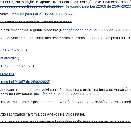
dário B, em extinção, e Agente Fazendário C, em extinção, exclusiva dos funcion
o dada pela Lei 20199 de 05/05/2020)
(Revogado pela Lei 22369 de 23/04/2025
ativo.
(Incluído pela Lei 21119 de 30/06/2022)
 I, a final para o desenvolvimento na carreira.
o estruturados da seguinte maneira:
(Redação dada pela Lei 21367 de 28/02/202
de desenvolvimento funcional das respectivas carreiras, na forma do disposto no
67 de 28/02/2023)
 28/02/2023)
 21367 de 28/02/2023)
8/02/2023)
o pela Lei 21367 de 28/02/2023)
uais indicam a linha de desenvolvimento funcional na carreira, na forma do Anexo 
 carreira Fazendária.
(Incluído pela Lei 21367 de 28/02/2023)
mbro de 2002, os cargos de Agente Fazendário A, Agente Fazendário B (em extinçã
o são fixados na forma dos Anexos II e VII desta lei.
 e outras características atinentes às funções serão definidas em ato do Chefe d