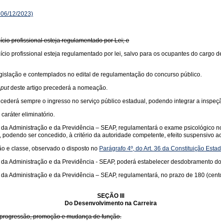
 06/12/2023)
ício profissional esteja regulamentado por Lei; e
cício profissional esteja regulamentado por lei, salvo para os ocupantes do cargo d
legislação e contemplados no edital de regulamentação do concurso público.
put
deste artigo precederá a nomeação.
recederá sempre o ingresso no serviço público estadual, podendo integrar a inspeç
caráter eliminatório.
da Administração e da Previdência – SEAP, regulamentará o exame psicológico no p
, podendo ser concedido, à critério da autoridade competente, efeito suspensivo ao
ção e classe, observado o disposto no
Parágrafo 4º, do Art. 36 da Constituição Esta
da Administração e da Previdência - SEAP, poderá estabelecer desdobramento dos 
a Administração e da Previdência – SEAP, regulamentará, no prazo de 180 (cento e 
SEÇÃO III
Do Desenvolvimento na Carreira
da progressão, promoção e mudança de função.