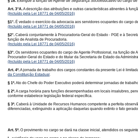
§ 16.
Extingue a função de Agente de Segurança Socioeducativo do cargo de
Art. 3°A.
A descrição das atribuições e outras características atinentes à funç
(Incluído pela Lei 18771 de 04/05/2016)
§1°.
É vedado o exercício da advocacia aos servidores ocupantes do cargo de 
(Incluído pela Lei 18771 de 04/05/2016)
§2°.
Caberá conjuntamente à Procuradoria-Geral do Estado - PGE e à Secretar
função de Analista de Procuradoria.
(Incluído pela Lei 18771 de 04/05/2016)
§3°.
Os servidores ocupantes do cargo de Agente Profissional, na função de A
Procurador-Geral do Estado e do titular da Secretaria de Estado da Administr
(Incluído pela Lei 18771 de 04/05/2016)
Art. 4º.
A jornada de trabalho dos cargos constantes da presente Lei é limita
da Constituição Estadual
.
§ 1º.
Ato do Chefe do Poder Executivo poderá determinar jornadas de trabalh
§ 2º.
A carga horária para funções desempenhadas em locais insalubres, penoso
conforme estabelece legislação federal específica.
§ 3º.
Caberá à Unidade de Recursos Humanos competente a perfeita observânc
diferenciadas, extinguindo a aplicação daquelas quando extinto o fato gerador
Art. 5º.
O provimento no cargo se dará na classe inicial, atendidos os seguinte