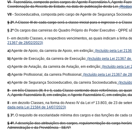
VI -
Fazendária, composto pelos cargos de Agente Fazendário A, Agente Fazen
Coordenação da Receita do Estado, na data de publicação desta Lei.
(Redaçã
VII -
Socioeducativa, composta pelo cargo de Agente de Segurança Socioeduc
§ 2º.
A Classe III de cada cargo será a classe inicial para o ingresso e a Classe
§ 2º
Os cargos das carreiras do Quadro Próprio do Poder Executivo - QPPE sã
I -
em dezoito Classes, e respectivos vencimentos, as quais indicam a linha 
21367 de 28/02/2023)
a)
Agente de Apoio, da carreira de Apoio, em extinção;
(Incluído pela Lei 213
b)
Agente de Execução, da carreira de Execução;
(Incluído pela Lei 21367 de
c)
Agente de Aviação, da carreira de Aviação, em extinção;
(Incluído pela Lei
d)
Agente Profissional, da carreira Profissional;
(Incluído pela Lei 21367 de 2
e)
Agente de Segurança Socioeducativo, da carreira Socioeducativa;
(Incluíd
II -
em três Classes (III, II e I), cada Classe contendo doze referências, as q
A, Agente Fazendário B, em extinção, e Agente Fazendário C, em extinção, da
II -
em dezoito Classes, na forma do Anexo IV da Lei nº 13.803, de 23 de sete
dada pela Lei 21584 de 14/07/2023)
§ 3º.
O requisito de escolaridade mínima dos cargos e das funções de cada carg
§ 4º.
A descrição das atribuições dos cargos, regulamentação da carga horária
Administração e da Previdência - SEAP.