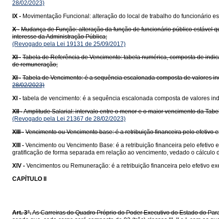
28/02/2023)
IX -
Movimentação Funcional: alteração do local de trabalho do funcionário es
X -
Mudança de Função: alteração da função de funcionário público estável 
interesse da Administração Pública;
(Revogado pela Lei 19131 de 25/09/2017)
XI -
Tabela de Referência de Vencimento: tabela numérica, composta de indicativ
de remuneração;
XI -
Tabela de Vencimento: é a sequência escalonada composta de valores indi
28/02/2023)
XI -
tabela de vencimento: é a sequência escalonada composta de valores indi
XII -
Amplitude Salarial: intervalo entre o menor e o maior vencimento da Tabe
(Revogado pela Lei 21367 de 28/02/2023)
XIII -
Vencimento ou Vencimento base: é a retribuição financeira pelo efetivo ex
XIII -
Vencimento ou Vencimento Base: é a retribuição financeira pelo efetivo e
gratificação de forma separada em relação ao vencimento, vedado o cálculo de
XIV -
Vencimentos ou Remuneração: é a retribuição financeira pelo efetivo ex
CAPÍTULO II
Art. 3°.
As Carreiras do Quadro Próprio do Poder Executivo do Estado do Para