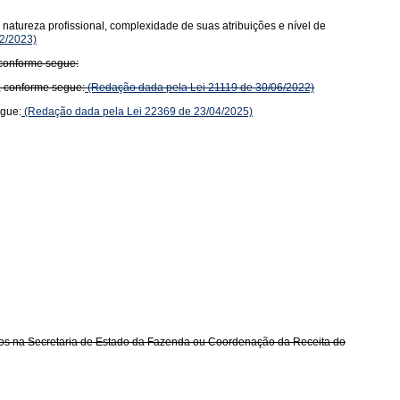
natureza profissional, complexidade de suas atribuições e nível de
2/2023)
 conforme segue:
, conforme segue:
(Redação dada pela Lei 21119 de 30/06/2022)
egue:
(Redação dada pela Lei 22369 de 23/04/2025)
ados na Secretaria de Estado da Fazenda ou Coordenação da Receita do